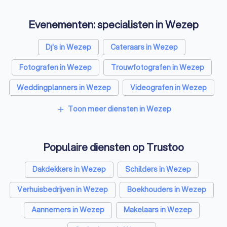
Evenementen: specialisten in Wezep
Dj's in Wezep
Cateraars in Wezep
Fotografen in Wezep
Trouwfotografen in Wezep
Weddingplanners in Wezep
Videografen in Wezep
Toon meer diensten in Wezep
add
Populaire diensten op Trustoo
Dakdekkers in Wezep
Schilders in Wezep
Verhuisbedrijven in Wezep
Boekhouders in Wezep
Aannemers in Wezep
Makelaars in Wezep