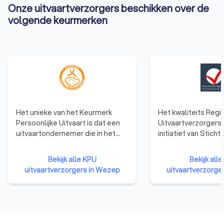
Onze uitvaartverzorgers beschikken over de
volgende keurmerken
Het unieke van het Keurmerk
Het kwaliteits Regi
Persoonlijke Uitvaart is dat een
Uitvaartverzorgers 
uitvaartondernemer die in het
initiatief van Stich
bezit is van het keurmerk niet
Persoonlijke Uitvaar
door een extern bureau wordt
Uitvaartverzorgers d
Bekijk alle KPU
Bekijk all
beoordeeld. De beoordeling
ingeschreven in het
uitvaartverzorgers in Wezep
uitvaartverzorge
wordt gedaan door de
Register Uitvaartv
nabestaanden voor wie de
hebben aantoonbar
uitvaartondernemer een uitvaart
ervaring als uitvaar
heeft mogen verzorgen. De
beoordeling van nabestaanden is