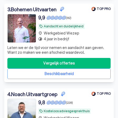
3
.
Bohemen Uitvaarten
TOP PRO
9,9
(82)
Aandacht en duidelijkheid
local_offer
Werkgebied Wezep
place
4 jaar in bedrijf
timelapse
Laten we er de tijd voor nemen en aandacht aan geven.
Want zo maken we een afscheid waardevol.
Vergelijk offertes
Beschikbaarheid
4
.
Noach Uitvaartgroep
TOP PRO
9,8
(228)
Kosteloos adviesgesprek thuis
local_offer