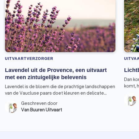
UITVAARTVERZORGER
UITVA
Lavendel uit de Provence, een uitvaart
Licht
met een zintuigelijke belevenis
Dan ko
komt, h
Lavendel is de bloem die de prachtige landschappen
gekleur
van de Vaucluse paars doet kleuren en delicate
met el
geuren afgeeft. Sommigen halen door de geur
Geschreven door
wat ee
jeugdherinneringen op, anderen denken terug aan
Van Buuren Uitvaart
een vakantie in Zuid-Frankrijk.