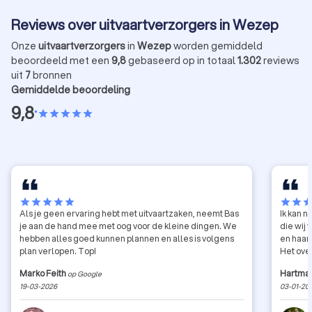
Reviews over uitvaartverzorgers in Wezep
Onze
uitvaartverzorgers
in
Wezep
worden gemiddeld
beoordeeld met een
9,8
gebaseerd op in totaal
1.302
reviews
uit
7
bronnen
Gemiddelde beoordeling
9,8
•
star
star
star
star
star
star
star
star
star
star
star
star
sta
Als je geen ervaring hebt met uitvaartzaken, neemt Bas
Ik kan 
je aan de hand mee met oog voor de kleine dingen. We
die wij
hebben alles goed kunnen plannen en alles is volgens
en haar
plan verlopen. Top!
Het ove
Marko Feith
Hartma
op Google
19-03-2026
03-01-20