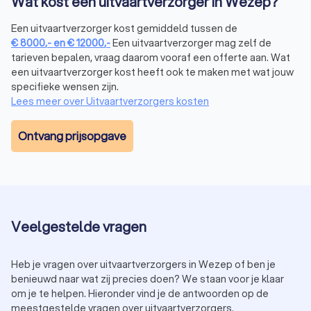
Wat kost een uitvaartverzorger in Wezep?
Hoe kies je de juiste uitvaartverzorger uit
Wezep?
Een uitvaartverzorger kost gemiddeld tussen de
Het vinden van de juiste uitvaartverzorger in Wezep is wellicht
€
8000
,-
en
€
12000
,-
Een uitvaartverzorger mag zelf de
een uitdaging. Hier zijn enkele tips om je te helpen bij je keuze:
tarieven bepalen, vraag daarom vooraf een offerte aan. Wat
Ervaring en empathie:
kies iemand die ervaring heeft en
een uitvaartverzorger kost heeft ook te maken met wat jouw
goed omgaat met jouw situatie en emoties.
specifieke wensen zijn.
Transparantie over kosten:
vraag om een duidelijke
Lees meer over Uitvaartverzorgers kosten
kostenraming en controleer of er verborgen kosten zijn.
Persoonlijke klik:
een goede uitvaartverzorger luistert
naar jouw wensen en geeft persoonlijke aandacht.
Ontvang prijsopgave
Flexibiliteit:
zorg dat de uitvaartverzorger openstaat
voor jouw specifieke wensen, zoals een alternatieve
locatie of unieke invulling van de ceremonie.
Reviews en aanbevelingen:
bekijk beoordelingen van
eerdere klanten om te zien hoe anderen de
dienstverlening hebben ervaren.
Veelgestelde vragen
Heb je vragen over uitvaartverzorgers in Wezep of ben je
Wat moet je regelen voor een uitvaart?
benieuwd naar wat zij precies doen? We staan voor je klaar
Hoewel een uitvaartverzorger veel werk uit handen neemt,
om je te helpen. Hieronder vind je de antwoorden op de
zijn er een paar zaken waar je zelf rekening mee moet houden:
Wensen van de overledene:
controleer of er een
meestgestelde vragen over uitvaartverzorgers.