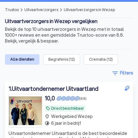
Trustoo
Uitvaartverzorgers
Uitvaartverzorgers in Wezep
arrow_forward_ios
arrow_forward_ios
Uitvaartverzorgers in Wezep vergelijken
Bekijk de top 10 uitvaartverzorgers in Wezep met in totaal
1000+ reviews en een gemiddelde Trustoo-score van 8.8.
Bekijk, vergelijk & bespaar.
Alle diensten
Begrafenis
(
12
)
Crematie
(
12
)
filter_list
Filters
1
.
Uitvaartondernemer Uitvaartland
10,0
(69)
Direct beschikbaar
local_offer
Werkgebied Wezep
place
6 jaar in bedrijf
timelapse
Uitvaartondernemer Uitvaartland is de best beoordeelde