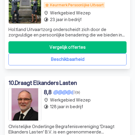
Keurmerk Persoonlijke Uitvaart
grade
Werkgebied Wezep
place
23 jaar in bedrijf
timelapse
Holtland Uitvaartzorg onderscheidt zich door de
zorgvuldige en persoonlijke benadering die we bieden in
tijden van verlies. Wanneer een dierbare overlijdt, nemen
wij de organisatorische lasten van u over, zodat u zich kunt
Vergelijk offertes
richten op het rouwproces. We houden nabestaanden
voortdurend op de hoogte en
Beschikbaarheid
10
.
Draagt Elkanders Lasten
8,8
(9)
Werkgebied Wezep
place
128 jaar in bedrijf
timelapse
Christelijke Onderlinge Begrafenisvereniging 'Draagt
Elkanders Lasten' B.V. is een gerenommeerde