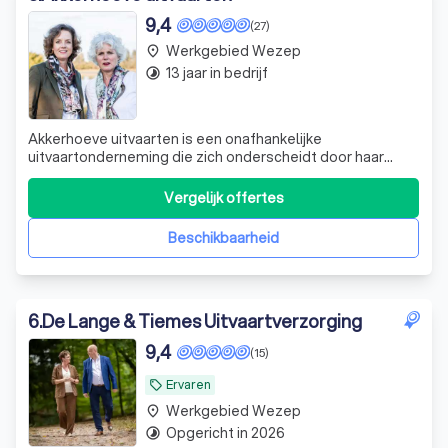
9,4
(27)
Werkgebied Wezep
place
13 jaar in bedrijf
timelapse
Akkerhoeve uitvaarten is een onafhankelijke
uitvaartonderneming die zich onderscheidt door haar
toewijding en passie voor het begeleiden van mensen in
hun moeilijkste tijden. Met een team van drie ervaren
Vergelijk offertes
uitvaartbegeleiders, Saskia van der Marel, Liesbeth van
Helden en Marieke Blaauw, bieden we een
Beschikbaarheid
6
.
De Lange & Tiemes Uitvaartverzorging
9,4
(15)
Ervaren
local_offer
Werkgebied Wezep
place
Opgericht in 2026
timelapse