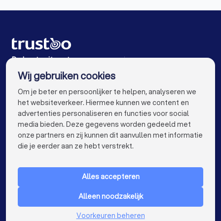
Uitvaartverzorgers in Kampen
Uitvaartverzorgers in Epe
Uitvaartverzorgers in Grafhorst
De beste uitvaartverzorgers voor jou
Wij gebruiken cookies
Uitvaartverzorgers in Amsterdam
info@trustoo.nl
Om je beter en persoonlijker te helpen, analyseren we
Uitvaartverzorgers in Rotterdam
het websiteverkeer. Hiermee kunnen we content en
advertenties personaliseren en functies voor social
Uitvaartverzorgers in Den Haag
media bieden. Deze gegevens worden gedeeld met
onze partners en zij kunnen dit aanvullen met informatie
Uitvaartverzorgers in Utrecht
keyboard_arrow_down
VOOR PARTICULIEREN
die je eerder aan ze hebt verstrekt.
Uitvaartverzorgers in Eindhoven
keyboard_arrow_down
VOOR BEDRIJVEN
Uitvaartverzorgers in Tilburg
Alles accepteren
keyboard_arrow_down
OVER TRUSTOO
Uitvaartverzorgers in Groningen
Alleen noodzakelijk
LAND
Nederland
Uitvaartverzorgers in Almere
Voorkeuren beheren
België