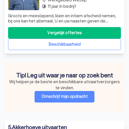
Werkgebied Wezep
place
11 jaar in bedrijf
timelapse
Groots en meeslepend, klein en intiem afscheid nemen,
bij ons kan het allemaal. U en uw naasten geven de
wensen aan, wij staan u bij met raad en daad. Onze
expertise is groot in binnen en buitenland.
Vergelijk offertes
Beschikbaarheid
Tip! Leg uit waar je naar op zoek bent
Wij helpen je de beste en beschikbare uitvaartverzorgers
te vinden.
Omschrijf mijn opdracht
5
.
Akkerhoeve uitvaarten