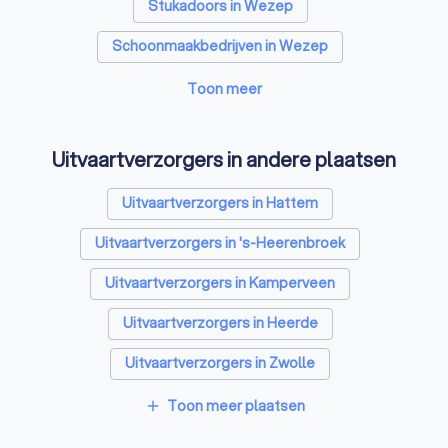
Stukadoors in Wezep
Schoonmaakbedrijven in Wezep
Airco installateurs in Wezep
Elektriciens in Wezep
Toon meer
Energielabel adviseurs in Wezep
Uitvaartverzorgers in andere plaatsen
Rijscholen in Wezep
Advocaten in Wezep
Uitvaartverzorgers in Hattem
Uitvaartverzorgers in 's-Heerenbroek
Uitvaartverzorgers in Kamperveen
Uitvaartverzorgers in Heerde
Uitvaartverzorgers in Zwolle
Uitvaartverzorgers in Elburg
Toon meer plaatsen
add
Uitvaartverzorgers in IJsselmuiden