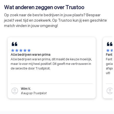
dus bepalend of de
Wat anderen zeggen over Trustoo
uitvaartondernemer het
keurmerk mag blijven voeren.
Op zoek naar de beste bedrijven in jouw plaats? Bespaar
jezelf veel tijd en zoekwerk. Op Trustoo kun jij een geschikte
match vinden in jouw omgeving!
star
star
star
star
star
star
sta
Alle bedrijven waren prima
Fanta
Alle bedrijven waren prima, dit maakt de keuze moeilijk,
Fanta
maar is voor mij heel positief. Dit geeft me vertrouwen in
gelat
de selectie door Trustpilot.
afspr
uit!
Wim V.
account_circle
account_circl
6 aug
op
Trustpilot