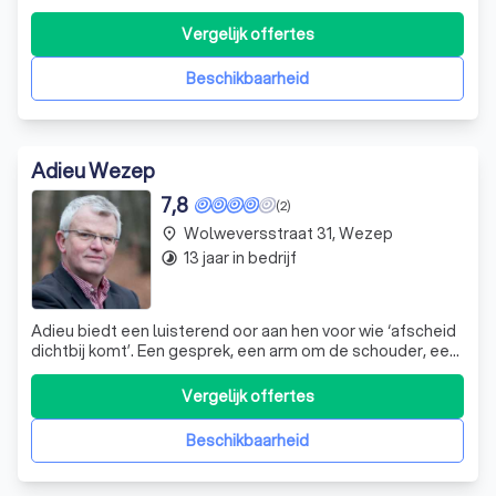
begrafenisvereniging gevestigd in Urk. Sinds 1908 hebben
we ons toegewijd aan het verzorgen van uitvaarten met
Vergelijk offertes
respect voor lokale tradities en familiebanden. We
begrijpen dat het nadenken over uw eigen
Beschikbaarheid
Adieu Wezep
7,8
(2)
Wolweversstraat 31, Wezep
place
13 jaar in bedrijf
timelapse
Adieu biedt een luisterend oor aan hen voor wie ‘afscheid
dichtbij komt’. Een gesprek, een arm om de schouder, een
gebed, een bemoediging. Moeilijke levensvragen rondom
het levenseinde gaat Adieu dan niet uit de weg. Adieu wil
Vergelijk offertes
heel graag als de kerk wellicht wat op afstand is geraakt,
de overledene
Beschikbaarheid