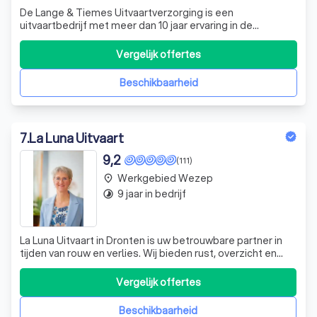
De Lange & Tiemes Uitvaartverzorging is een
uitvaartbedrijf met meer dan 10 jaar ervaring in de
uitvaartbranche en in geheel Nederland. Marian en Ronald
zijn er voor u! ..........www.delangetiemes.nl
Vergelijk offertes
Beschikbaarheid
7
.
La Luna Uitvaart
9,2
(111)
Werkgebied Wezep
place
9 jaar in bedrijf
timelapse
La Luna Uitvaart in Dronten is uw betrouwbare partner in
tijden van rouw en verlies. Wij bieden rust, overzicht en
deskundige begeleiding tijdens deze emotionele periode.
Ons doel is om samen met u een afscheid te organiseren
Vergelijk offertes
dat recht doet aan het leven van uw dierbare. Een
afscheid waarvan na aflo
Beschikbaarheid