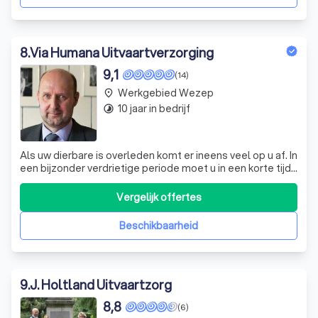
8
.
Via Humana Uitvaartverzorging
9,1
(14)
Werkgebied Wezep
place
10 jaar in bedrijf
timelapse
Als uw dierbare is overleden komt er ineens veel op u af. In
een bijzonder verdrietige periode moet u in een korte tijd
beslissingen nemen en keuzes maken om de uitvaart te
regelen. Via Humana Uitvaartverzorging uit Nunspeet en
Vergelijk offertes
Harderwijk geeft u in deze kwetsbare dagen op betrokken
en informele wij
Beschikbaarheid
9
.
J. Holtland Uitvaartzorg
8,8
(6)