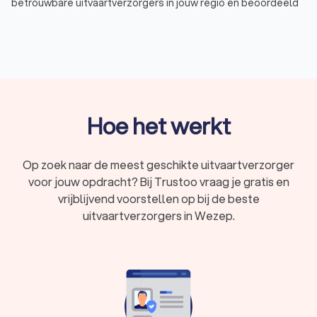
betrouwbare uitvaartverzorgers in jouw regio en beoordeeld
met een uitstekende Trustoo-score van 8.8. Zo kies je
eenvoudig de uitvaartverzorger in Wezep die het beste past
bij jouw situatie en budget.
Waarom een uitvaartverzorger uit Wezep
inschakelen?
Hoe het werkt
Een uitvaartverzorger uit Wezep biedt professionele
begeleiding en ondersteuning bij het organiseren van een
Op zoek naar de meest geschikte uitvaartverzorger
waardig afscheid. Bij een overlijden komt veel kijken en een
voor jouw opdracht? Bij Trustoo vraag je gratis en
ervaren uitvaartverzorger helpt je met de praktische en
emotionele aspecten van een uitvaart. Of het nu gaat om een
vrijblijvend voorstellen op bij de beste
intieme ceremonie of een grotere plechtigheid, een
uitvaartverzorgers in Wezep.
uitvaartverzorger in Wezep zorgt ervoor dat alles tot in de
puntjes geregeld wordt, zodat jij je kunt richten op het
afscheid nemen.
Van de keuze voor een locatie tot het opstellen van een
rouwkaart, een uitvaartverzorger begeleidt je in elke stap.
Met hun expertise en persoonlijke benadering stemmen zij de