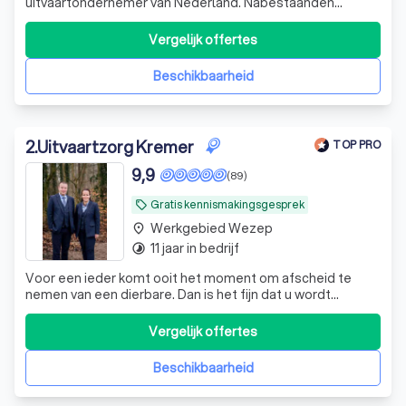
uitvaartondernemer van Nederland. Nabestaanden
beoordelen onze dienstverlening met een 9,9. Met een
toegewijd team van professionals bieden wij persoonlijke
Vergelijk offertes
begeleiding en zorgvuldige aandacht voor detail bij elke
stap van het uitvaartproces.
Beschikbaarheid
2
.
Uitvaartzorg Kremer
TOP PRO
9,9
(89)
Gratis kennismakingsgesprek
local_offer
Werkgebied Wezep
place
11 jaar in bedrijf
timelapse
Voor een ieder komt ooit het moment om afscheid te
nemen van een dierbare. Dan is het fijn dat u wordt
bijgestaan door een betrokken en betrouwbaar team van
uitvaartverzorgers. Samen met u maken we keuzes
Vergelijk offertes
waarbij uw wensen en eigen inbreng voorop staan. In alle
rust bekijken we de mogelijkheden voor
Beschikbaarheid