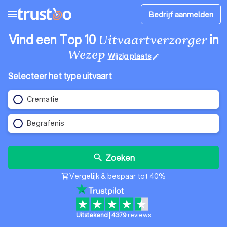
menu
Bedrijf aanmelden
Vind een Top 10
in
Uitvaartverzorger
Wezep
Wijzig plaats
edit
Selecteer het type uitvaart
Crematie
Begrafenis
Zoeken
search
Vergelijk & bespaar tot 40%
shopping_cart
Uitstekend
|
4379
reviews