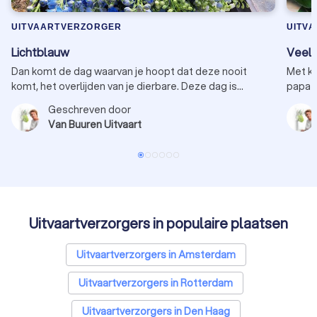
UITVAARTVERZORGER
UITV
Lichtblauw
Veel 
Dan komt de dag waarvan je hoopt dat deze nooit
Met kl
komt, het overlijden van je dierbare. Deze dag is
papa d
gekleurd in grijs met een dikke zwarte rand. Als we met
tegem
Geschreven door
elkaar in gesprek gaan, komen de verhalen over wat
snoetj
Van Buuren Uitvaart
eens was. De laatste jaren somber.
hand v
oma, b
gezins
stoel.
Uitvaartverzorgers in populaire plaatsen
Uitvaartverzorgers in Amsterdam
Uitvaartverzorgers in Rotterdam
Uitvaartverzorgers in Den Haag