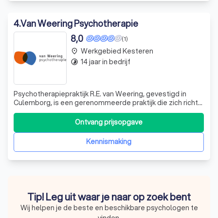
4
.
Van Weering Psychotherapie
8,0
(1)
Werkgebied Kesteren
place
14 jaar in bedrijf
timelapse
Psychotherapiepraktijk R.E. van Weering, gevestigd in
Culemborg, is een gerenommeerde praktijk die zich richt
op volwassenen vanaf 18 jaar. Met een BIG-registratie als
psychotherapeut en een inschrijving bij de Kamer van
Ontvang prijsopgave
Koophandel, bieden we een veilige en professionele
omgeving voor onze cliënten.
Kennismaking
Tip! Leg uit waar je naar op zoek bent
Wij helpen je de beste en beschikbare psychologen te
vinden.