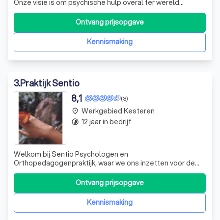
Onze visie is om psychische hulp overal ter wereld
bereikbaar te maken. Bereikbaar voor mensen die
behoefte hebben aan zorg en zodat psychologen ook
Ontvang prijsopgave
vanuit meerdere locaties kunnen werken. Tijdens
verschillende reizen is het Maaike helder g
Kennismaking
3
.
Praktijk Sentio
8,1
(3)
Werkgebied Kesteren
place
12 jaar in bedrijf
timelapse
Welkom bij Sentio Psychologen en
Orthopedagogenpraktijk, waar we ons inzetten voor de
mentale gezondheid van kinderen, jongeren en gezinnen.
Na tien jaar in Beuningen te hebben gewerkt, zijn we in juli
Ontvang prijsopgave
2024 verhuisd naar onze prachtig verbouwde ruimte in
Nijmegen-De Vasim. We blijven echter toeganke
Kennismaking