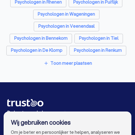
Personal trainers in Kesteren
Diëtisten in Kesteren
Psychologen in Rhenen
Psychologen in Puiflijk
Psychologen in Wageningen
Psychologen in Veenendaal
Psychologen in Bennekom
Psychologen in Tiel
Psychologen in De Klomp
Psychologen in Renkum
Psychologen in Ede
Psychologen in Heelsum
Toon meer plaatsen
add
Psychologen in Amsterdam
Psychologen in Rotterdam
Psychologen in Den Haag
Psychologen in Utrecht
Psychologen in Eindhoven
Psychologen in Tilburg
De beste psychologen voor jou
Wij gebruiken cookies
Psychologen in Groningen
Psychologen in Almere
info@trustoo.nl
Om je beter en persoonlijker te helpen, analyseren we
Psychologen in Breda
Psychologen in Nijmegen