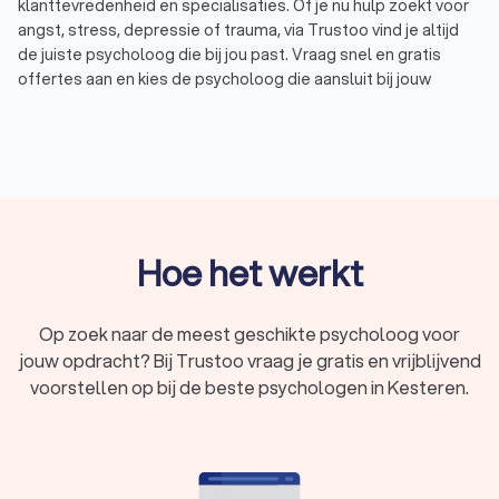
klanttevredenheid en specialisaties. Of je nu hulp zoekt voor
angst, stress, depressie of trauma, via Trustoo vind je altijd
de juiste psycholoog die bij jou past. Vraag snel en gratis
offertes aan en kies de psycholoog die aansluit bij jouw
wensen.Wij hebben een selectie gemaakt van de hoogst
beoordeelde psychologen in Kesteren. Deze psychologen
hebben een uitstekende Trustoo-score van 8.8. Of je nu op
zoek bent naar een klinisch psycholoog, een psychotherapeut
of een coach, wij maken het eenvoudig om een afspraak te
maken met een professionele psycholoog in Kesteren.
Hoe het werkt
Wat is een psycholoog?
Een psycholoog is een expert op het gebied van mentale
Op zoek naar de meest geschikte psycholoog voor
gezondheid. Psychologen helpen mensen met het begrijpen,
jouw opdracht? Bij Trustoo vraag je gratis en vrijblijvend
verwerken en veranderen van hun gedachten, emoties en
voorstellen op bij de beste psychologen in Kesteren.
gedragingen. Psychologische hulp is geschikt voor
uiteenlopende problemen, zoals:
Angsten, fobieën of paniek
Depressie of neerslachtig
Relatie- of gezinsproblemen