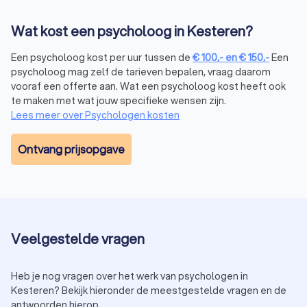
Verbetering van kwaliteit van leven:
door mentale
problemen aan te pakken, voel je je beter en gelukkiger.
Wat kost een psycholoog in Kesteren?
Een psycholoog kost per uur tussen de
€
100
,-
en
€
150
,-
Een
Hoe vind je de juiste psycholoog in Kesteren?
psycholoog mag zelf de tarieven bepalen, vraag daarom
Het vinden van een psycholoog in Kesteren die bij jou past, is
vooraf een offerte aan. Wat een psycholoog kost heeft ook
soms een uitdaging. Hier zijn enkele tips om de juiste keuze
te maken met wat jouw specifieke wensen zijn.
te maken:
Lees meer over Psychologen kosten
Kijk naar specialisatie:
kies een psycholoog met ervaring
in het behandelen van jouw specifieke probleem, zoals
angst, depressie of trauma.
Ontvang prijsopgave
Controleer beoordelingen:
lees reviews van andere
cliënten om een goed beeld te krijgen van de kwaliteit
van de dienstverlening.
Vergelijk prijzen:
vraag meerdere offertes aan en kies de
psycholoog in Kesteren die past binnen jouw budget.
Plan een kennismakingsgesprek:
veel psychologen in
Veelgestelde vragen
Kesteren bieden een eerste consult aan om te
bespreken of zij de juiste match zijn voor jou.
Bij Trustoo kun je eenvoudig psychologen in Kesteren
Heb je nog vragen over het werk van psychologen in
vergelijken en een afspraak maken met de psycholoog die bij
Kesteren? Bekijk hieronder de meestgestelde vragen en de
antwoorden hierop.
jou past.