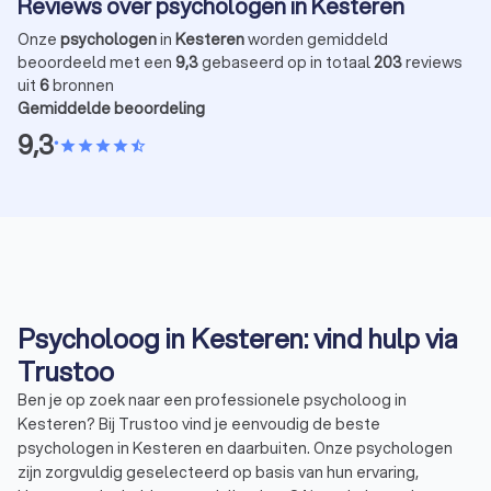
Reviews over psychologen in Kesteren
Onze
psychologen
in
Kesteren
worden gemiddeld
beoordeeld met een
9,3
gebaseerd op in totaal
203
reviews
uit
6
bronnen
Gemiddelde beoordeling
9,3
•
star
star
star
star
star_half
Psycholoog in Kesteren: vind hulp via
Trustoo
Ben je op zoek naar een professionele psycholoog in
Kesteren? Bij Trustoo vind je eenvoudig de beste
psychologen in Kesteren en daarbuiten. Onze psychologen
zijn zorgvuldig geselecteerd op basis van hun ervaring,