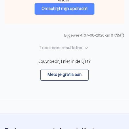
Omschrijf mijn opdracht
Bijgewerkt: 07-08-2026 om 07:35
info
keyboard_arrow_down
Toon meer resultaten
Jouw bedrijf niet in de lijst?
Meld je gratis aan