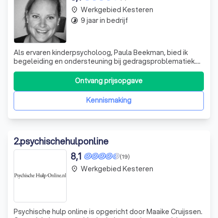
Werkgebied Kesteren
place
9 jaar in bedrijf
timelapse
Als ervaren kinderpsycholoog, Paula Beekman, bied ik
begeleiding en ondersteuning bij gedragsproblematiek.
Mijn doel is het creëren van een natuurlijke balans, zowel
bij kinderen als volwassenen. Een diagnose zoals ADHD,
Ontvang prijsopgave
ADD of een Autisme Spectrum Stoornis kan een uitdaging
zijn, maar wat betekent
Kennismaking
2
.
psychischehulponline
8,1
(19)
Werkgebied Kesteren
place
Psychische hulp online is opgericht door Maaike Cruijssen.