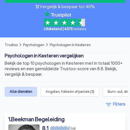
Vergelijk & bespaar tot 40%
shopping_cart
Uitstekend
|
4375
reviews
Trustoo
Psychologen
Psychologen in Kesteren
arrow_forward_ios
arrow_forward_ios
Psychologen in Kesteren vergelijken
Bekijk de top 10 psychologen in Kesteren met in totaal 1000+
reviews en een gemiddelde Trustoo-score van 8.8. Bekijk,
vergelijk & bespaar.
Alle diensten
Angsten, fobieën of paniek
(
3
)
Burn-out, str
filter_list
Filters
1
.
Beekman Begeleiding
8,1
(4)