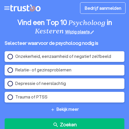
menu
Bedrijf aanmelden
Vind een Top 10
in
Psycholoog
Kesteren
Wijzig plaats
edit
Selecteer waarvoor de psycholoog nodig is
Onzekerheid, eenzaamheid of negatief zelfbeeld
Relatie- of gezinsproblemen
Depressie of neerslachtig
Trauma of PTSS
Bekijk meer
add
Zoeken
search