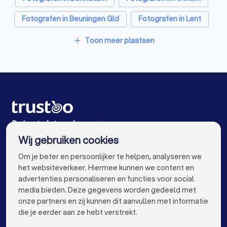
Fotografen in Beuningen Gld
Fotografen in Lent
Fotografen in Ede
Fotografen in Amsterdam
Toon meer plaatsen
add
Fotografen in Rotterdam
Fotografen in Den Haag
Fotografen in Utrecht
Fotografen in Eindhoven
Fotografen in Tilburg
Fotografen in Groningen
Fotografen in Almere
Fotografen in Breda
De beste fotografen voor jou
Wij gebruiken cookies
Fotografen in Nijmegen
Fotografen in Enschede
info@trustoo.nl
Om je beter en persoonlijker te helpen, analyseren we
Fotografen in Haarlem
Fotografen in Amersfoort
het websiteverkeer. Hiermee kunnen we content en
advertenties personaliseren en functies voor social
Fotografen in Apeldoorn
Fotografen in Den Bosch
media bieden. Deze gegevens worden gedeeld met
onze partners en zij kunnen dit aanvullen met informatie
Fotografen in Maastricht
Fotografen in Leiden
keyboard_arrow_down
VOOR PARTICULIEREN
die je eerder aan ze hebt verstrekt.
Fotografen in Dordrecht
Fotografen in Zoetermeer
keyboard_arrow_down
VOOR BEDRIJVEN