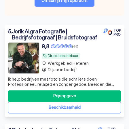
Omschrijf mijn opdracht
5
.
Jorik Algra Fotografie |
TOP
PRO
Bedrijfsfotograaf | Bruidsfotograaf
9,8
(44)
Direct beschikbaar
local_offer
Werkgebied Heteren
place
12 jaar in bedrijf
timelapse
Ik help bedrijven met foto’s die echt iets doen.
Professioneel, relaxed en zonder gedoe. Beelden die
passen bij wie je bent en die klanten overtuigen
Prijsopgave
Beschikbaarheid