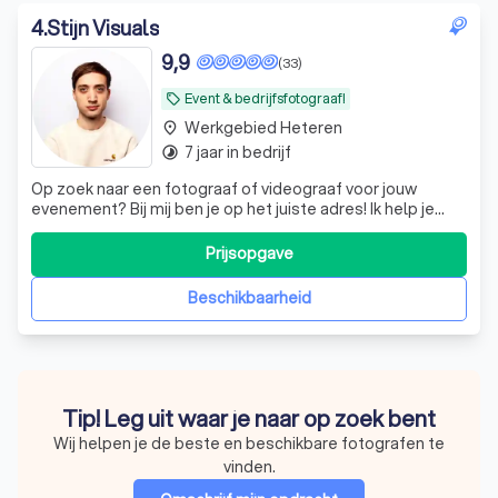
4
.
Stijn Visuals
9,9
(33)
Event & bedrijfsfotograaf!
local_offer
Werkgebied Heteren
place
7 jaar in bedrijf
timelapse
Op zoek naar een fotograaf of videograaf voor jouw
evenement? Bij mij ben je op het juiste adres! Ik help je
graag met het vastleggen van de mooiste momenten.
Prijsopgave
Beschikbaarheid
Tip! Leg uit waar je naar op zoek bent
Wij helpen je de beste en beschikbare fotografen te
vinden.