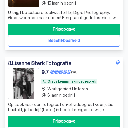
15 jaar in bedrijf
timelapse
U krijgt betaalbare topkwaliteit bij Digra Photography.
Geen woorden maar daden! Een prachtige fotoserie is wat
u bij ons krijgt.
Prijsopgave
Beschikbaarheid
8
.
Lisanne Sterk Fotografie
9,7
(26)
Gratis kennismakingsgesprek
local_offer
Werkgebied Heteren
place
3 jaar in bedrijf
timelapse
Op zoek naar een fotograaf en/of videograaf voor jullie
bruiloft, je bedrijf (beter) in beeld brengen of wil je
feestelijke foto's van een evenement? Daar kan ik bij
helpen!
Prijsopgave