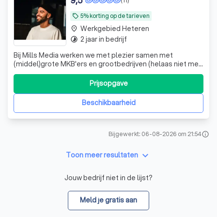
5% korting op de tarieven
local_offer
Werkgebied Heteren
place
2 jaar in bedrijf
timelapse
Bij Mills Media werken we met plezier samen met
(middel)grote MKB'ers en grootbedrijven (helaas niet met
particulieren). We duiken met passie en plezier in de
wereld van videoproductie. Wij zijn een creatief collectief
Prijsopgave
dat gespecialiseerd is in het tot leven brengen van jouw
merkverhaal door midde
Beschikbaarheid
Bijgewerkt: 06-08-2026 om 21:54
info
keyboard_arrow_down
Toon meer resultaten
Jouw bedrijf niet in de lijst?
Meld je gratis aan