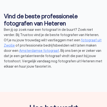
Vind de beste professionele
fotografen van Heteren
Ben jij op zoek naar een fotograaf in de buurt? Zoek niet
verder. Bij Trustoo vind je de beste fotografen van Heteren.
Of je nu jouw trouwdag wilt vastleggen met een
fotograaf uit
Zwolle
of professionele bedrijfsbeelden wilt laten maken
door een
Amsterdamse fotograaf
. Bij ons ben je er zeker van
dat je een getalenteerde fotograaf vindt die past bij jouw
fotoshoot. Vergelijk vandaag nog fotografen uit Heteren met
elkaar en huur jouw favoriet in.
Wat is een fotograaf? Ontdek de magie
achter de lens
Een fotograaf is iemand die gespecialiseerd is in het schieten
van professionele foto’s via geavanceerde apparatuur. Hierbij
moet je denken aan een fotocamera, studiolampen, statieven