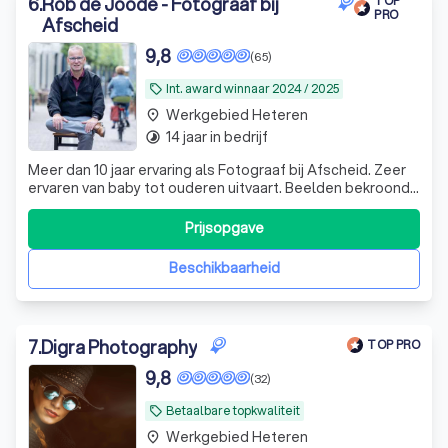
6
.
Rob de Joode - Fotograaf bij
TOP
PRO
Afscheid
9,8
(65)
Int. award winnaar 2024 / 2025
local_offer
Werkgebied Heteren
place
14 jaar in bedrijf
timelapse
Meer dan 10 jaar ervaring als Fotograaf bij Afscheid. Zeer
ervaren van baby tot ouderen uitvaart. Beelden bekroond
met een Int. award. ✔ Tarief €550,- t/m €847,- (all-in)
afscheid op 1 dag.
Prijsopgave
Beschikbaarheid
7
.
Digra Photography
TOP PRO
9,8
(32)
Betaalbare topkwaliteit
local_offer
Werkgebied Heteren
place