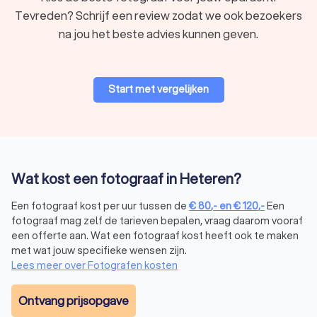
moment voor altijd vastlegt. Een zwangerschapsfotograaf is
Tevreden? Schrijf een review zodat we ook bezoekers
gespecialiseerd in het fotograferen van prachtige foto’s van
na jou het beste advies kunnen geven.
de buik. Niet alleen de fysieke aspecten legt de fotograaf
vast. Ook de emotionele band tussen ouder en kind staat
centraal. Het is een fantastische fotoshoot voor het hele
gezin. Is je kleintje al geboren? Dan is het mogelijk om een
Start met vergelijken
babyfotoshoot
(newborn shoot) te organiseren.
Trouwfotografie
Een bruiloft is een bijzondere gelegenheid. Met
Wat kost een fotograaf in Heteren?
trouwfotografie kun je later terugkijken op deze
onvergetelijke dag. Vaak kiezen
trouwfotografen
ervoor om
Een fotograaf kost per uur tussen de
€
80
,-
en
€
120
,-
Een
een verhalende stijl te gebruiken, van de eerste
fotograaf mag zelf de tarieven bepalen, vraag daarom vooraf
voorbereidingen van de bruiloft tot het eindfeest. Ook is het
een offerte aan. Wat een fotograaf kost heeft ook te maken
mogelijk om individuele foto’s te maken van het bruidspaar,
met wat jouw specifieke wensen zijn.
de getuigen en de bruidsmeisjes en -jongens. Een goede
Lees meer over Fotografen kosten
trouwfotograaf werkt nauw samen met het bruidspaar om
hun visie en voorkeuren te integreren in de fotoshoot.
Ontvang prijsopgave