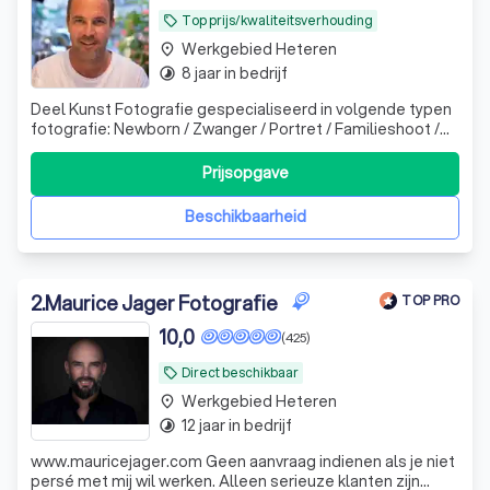
Top prijs/kwaliteitsverhouding
local_offer
Werkgebied Heteren
place
8 jaar in bedrijf
timelapse
Deel Kunst Fotografie gespecialiseerd in volgende typen
fotografie: Newborn / Zwanger / Portret / Familieshoot /
Zakelijk/ Bruidsfotografie/Modellen / 18+ / etc. In studio
max 5 personen!!
Prijsopgave
Beschikbaarheid
2
.
Maurice Jager Fotografie
TOP PRO
10,0
(425)
Direct beschikbaar
local_offer
Werkgebied Heteren
place
12 jaar in bedrijf
timelapse
www.mauricejager.com Geen aanvraag indienen als je niet
persé met mij wil werken. Alleen serieuze klanten zijn