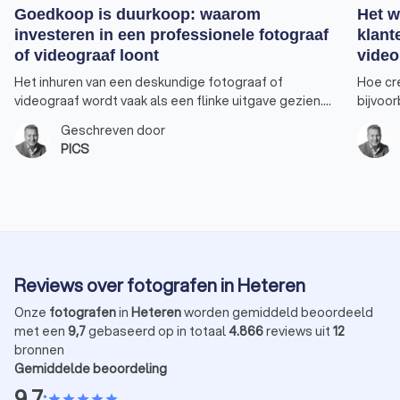
Goedkoop is duurkoop: waarom
Het w
investeren in een professionele fotograaf
klant
of videograaf loont
video
Het inhuren van een deskundige fotograaf of
Hoe cr
videograaf wordt vaak als een flinke uitgave gezien.
bijvoo
Fotograaf Sam Huibers van PICS legt uit hoe de
Fotogr
Geschreven door
prijzen in deze sector zijn samengesteld en geeft
klantb
PICS
redenen waarom te kiezen voor een professional. Hij
van vi
vertelt meer over de onzichtbare aspecten, zoals de
bijdrag
hoeveelheid tijd die wordt besteed aan selectie en
vastste
bewerking, de vaste kosten en zakelijke
een op
verplichtingen van zelfstandige fotografen en
aanslui
videografen.
Reviews over fotografen in Heteren
Onze
fotografen
in
Heteren
worden gemiddeld beoordeeld
met een
9,7
gebaseerd op in totaal
4.866
reviews uit
12
bronnen
Gemiddelde beoordeling
9,7
•
star
star
star
star
star