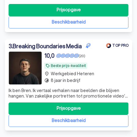
welkom. Als je wil prijsshoppen, kijk dan verder.
Prijsopgave
Beschikbaarheid
3
.
Breaking Boundaries Media
TOP PRO
10,0
(20)
Beste prijs-kwaliteit
local_offer
Werkgebied Heteren
place
8 jaar in bedrijf
timelapse
Ik ben Bren. Ik vertaal verhalen naar beelden die blijven
hangen. Van zakelijke portretten tot promotionele video’s:
met een frisse blik en oog voor detail breng ik jouw verhaal
tot leven.
Prijsopgave
Beschikbaarheid