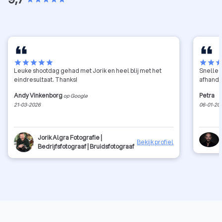
star
star
star
star
star
star
star
sta
Leuke shootdag gehad met Jorik en heel blij met het
Snelle 
eindresultaat. Thanks!
afhande
Andy Vinkenborg
Petra
op Google
21-03-2026
06-01-20
Jorik Algra Fotografie |
Bekijk profiel
Bedrijfsfotograaf | Bruidsfotograaf