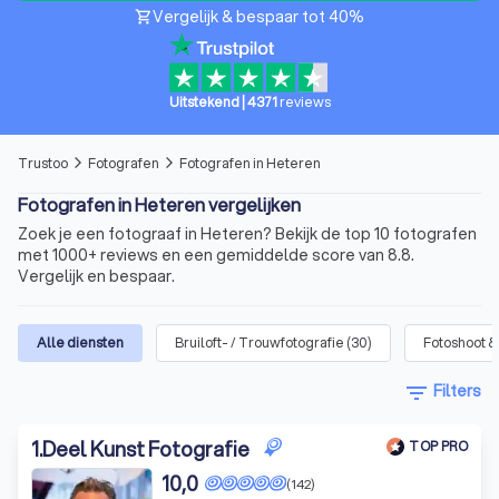
Vergelijk & bespaar tot 40%
shopping_cart
Uitstekend
|
4371
reviews
Trustoo
Fotografen
Fotografen in Heteren
arrow_forward_ios
arrow_forward_ios
Fotografen in Heteren vergelijken
Zoek je een fotograaf in Heteren? Bekijk de top 10 fotografen
met 1000+ reviews en een gemiddelde score van 8.8.
Vergelijk en bespaar.
Alle diensten
Bruiloft- / Trouwfotografie
(
30
)
Fotoshoot &
filter_list
Filters
1
.
Deel Kunst Fotografie
TOP PRO
10,0
(142)