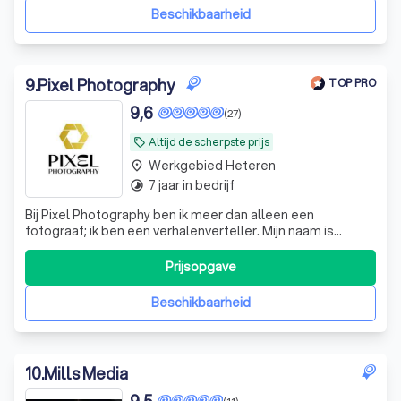
Beschikbaarheid
9
.
Pixel Photography
TOP PRO
9,6
(27)
Altijd de scherpste prijs
local_offer
Werkgebied Heteren
place
7 jaar in bedrijf
timelapse
Bij Pixel Photography ben ik meer dan alleen een
fotograaf; ik ben een verhalenverteller. Mijn naam is
Benjamin, en als eigenaar van Pixel Photography ben ik
volledig toegewijd aan het vastleggen van bedrijfs-,
Prijsopgave
evenement-, portret-, familie- en groepsfotografie. Mijn
werk is niet alleen visueel verb
Beschikbaarheid
10
.
Mills Media
9,5
(11)