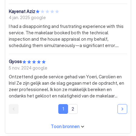
Kayenat Aziz
4 jan. 2025
google
I had a disappointing and frustrating experience with this
service. The makelaar booked both the technical
inspection and the house appraisal on my behalf,
scheduling them simultaneously—a significant error.
Logically, the technical inspection should have been
completed first, followed by the appraisal. This oversight
Gyoss
placed me in a difficult situation, ultimately leading me to
5 nov. 2024
google
cancel the offer after reviewing the house more
Ontzettend goede service gehad van Yoeri, Carolien en
thoroughly during the technical inspection. Only after
Iris! Ze zijn gelijk aan de slag gegaan met de opdracht, en
cancelling, I received an appraisal report, along with an
zeer professioneel. Ik kon ze makkelijk bereiken en
invoice of €750, which was of no use for me. I tried to
ondanks het gekloot en nalatigheid van de makelaar
reach a fair compromise by offering to pay a reasonable
kreeg ik van hen prioriteit omdat ze mijn urgentie
amount for their time and effort. Unfortunately, they were
begrepen en serieus namen. De taxatie is overcompleet
1
2
adamant about charging the full amount. Any genuine,
en goed onderbouwd. En dat voor bijna de helft minder
customer-focused business would have considered this
dan andere taxateurs ook nog!
as a goodwill gesture, which could have earned them
Toon bronnen
long-term customer loyalty and recommendations.
Instead, they prioritized short-term profits over customer