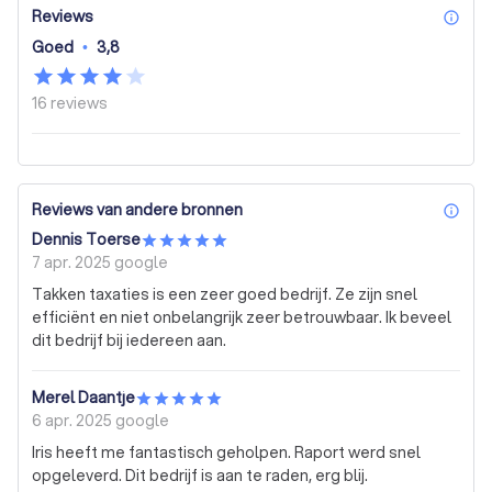
Reviews
inf
Goed
•
3,8
16
reviews
Reviews van andere bronnen
inf
Dennis Toerse
7 apr. 2025
google
Takken taxaties is een zeer goed bedrijf. Ze zijn snel
efficiënt en niet onbelangrijk zeer betrouwbaar. Ik beveel
dit bedrijf bij iedereen aan.
Merel Daantje
6 apr. 2025
google
Iris heeft me fantastisch geholpen. Raport werd snel
opgeleverd. Dit bedrijf is aan te raden, erg blij.