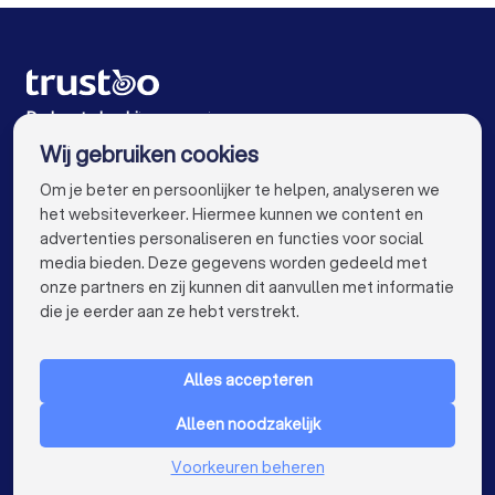
Makelaars in Eindhoven
Makelaars in Tilburg
Makelaars in Groningen
Makelaars in Breda
Makelaars in Nijmegen
Makelaars in Enschede
De beste bedrijven voor jou
Wij gebruiken cookies
Makelaars in Haarlem
Makelaars in Arnhem
info@trustoo.nl
Om je beter en persoonlijker te helpen, analyseren we
Makelaars in Amersfoort
Makelaars in Apeldoorn
het websiteverkeer. Hiermee kunnen we content en
advertenties personaliseren en functies voor social
Makelaars in Den Bosch
Makelaars in Maastricht
media bieden. Deze gegevens worden gedeeld met
onze partners en zij kunnen dit aanvullen met informatie
Makelaars in Leiden
Makelaars in Dordrecht
keyboard_arrow_down
VOOR PARTICULIEREN
die je eerder aan ze hebt verstrekt.
Makelaars in Zoetermeer
keyboard_arrow_down
VOOR BEDRIJVEN
Alles accepteren
keyboard_arrow_down
OVER TRUSTOO
Alleen noodzakelijk
LAND
Nederland
Voorkeuren beheren
België