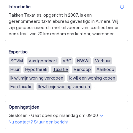
Introductie
inf
Takken Taxaties, opgericht in 2007, is een 
gerenommeerd taxatiebureau gevestigd in Almere. Wij 
zijn gespecialiseerd in het uitvoeren van taxaties binnen 
een straal van 20 km rondom ons kantoor, waaronder 
Almere, Lelystad zuid en 't Gooi tot en met Hilversum. 
Onze expertise omvat het taxeren van bedrijfspanden, 
Expertise
winkelruimtes en kantoorpanden. 

SCVM
Vastgoedcert
VBO
NWWI
Verhuur
Bij Takken Taxaties streven we ernaar om onze klanten 
Huur
Hypotheek
Taxatie
Verkoop
Aankoop
een snelle en nauwkeurige service te bieden. Binnen 14 
dagen na de opnamedatum kunt u het taxatierapport 
Ik wil mijn woning verkopen
Ik wil een woning kopen
verwachten. We bieden ook de mogelijkheid om een 
Een taxatie
Ik wil mijn woning verhuren
spoedtaxatierapport aan te vragen, waarbij we er alles 
Ik zoek een huurwoning
Tussenwoning/rijtjeshuis
aan doen om het rapport voor de gewenste datum op te 
leveren. 

Hoekwoning
Twee-onder-een-kap
Appartement
Openingstijden
Vrijstaande woning
Ander soort woning
Onze klantgerichte benadering wordt ondersteund door 
Gesloten - Gaat open op maandag om 09:00
een eenvoudig en efficiënt boekingssysteem. U kunt zelf 
Begeleiding bij het zoeken en kopen van een
Nu contact? Stuur een bericht.
online een afspraak inplannen op een datum en tijdstip 
koopwoning