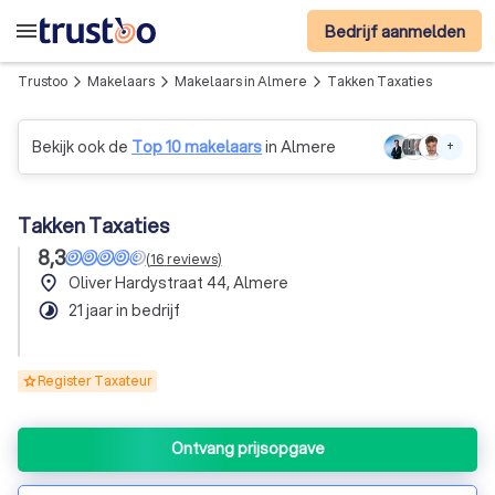
menu
Bedrijf aanmelden
Trustoo
Makelaars
Makelaars in Almere
Takken Taxaties
arrow_forward_ios
arrow_forward_ios
arrow_forward_ios
Bekijk ook de
Top 10 makelaars
in Almere
+
Takken Taxaties
8,3
(
16
reviews
)
place
Oliver Hardystraat 44, Almere
timelapse
21 jaar in bedrijf
Register Taxateur
Ontvang prijsopgave