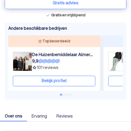
Gratis advies
Gratis en vrijblijvend
check
Andere beschikbare bedrijven
Top beoordeeld
De Huizenbemiddelaar Almere & Lelystad
9,9
9
101
reviews
grade
gra
Bekijk profiel
Over ons
Ervaring
Reviews