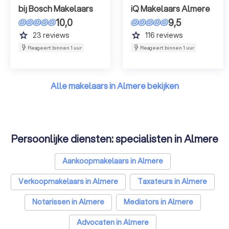
bij Bosch Makelaars
iQ Makelaars Almere
10,0
9,5
grade
grade
23
reviews
116
reviews
Reageert binnen 1 uur
Reageert binnen 1 uur
Alle makelaars in Almere bekijken
Persoonlijke diensten: specialisten in Almere
Aankoopmakelaars in Almere
Verkoopmakelaars in Almere
Taxateurs in Almere
Notarissen in Almere
Mediators in Almere
Advocaten in Almere