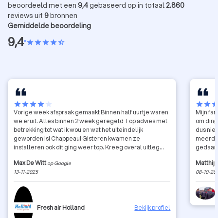
beoordeeld met een
9,4
gebaseerd op in totaal
2.860
reviews uit
9
bronnen
Gemiddelde beoordeling
9,4
•
star
star
star
star
star_half
star
star
star
star
star
star
star
sta
Vorige week afspraak gemaakt Binnen half uurtje waren
Mijn fa
we eruit. Alles binnen 2 week geregeld Top advies met
om ding
betrekking tot wat ik wou en wat het uiteindelijk
dus niet
geworden is! Chappeau! Gisteren kwamen ze
meerder
installeren ook dit ging weer top. Kreeg overal uitleg
gedaan,
over. Netjes en vakkundig! Ook het afval keurig
4 uur e
Max De Witt
Matthij
op Google
afgevoerd. Kwaliteit/prijs boven verwachting. Een zeer
stond d
13-11-2025
08-10-20
tevreden klant. Dank voor dit. Max
verholp
probleme
contact
contact
Fresh air Holland
Bekijk profiel
Alhoewe
betrefde