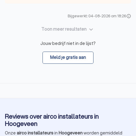
Bijgewerkt: 04-08-2026 om 18:26
info
keyboard_arrow_down
Toon meer resultaten
Jouw bedrijf niet in de lijst?
Meld je gratis aan
Reviews over airco installateurs in
Hoogeveen
Onze
airco installateurs
in
Hoogeveen
worden gemiddeld