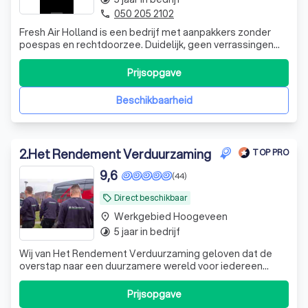
050 205 2102
phone
Fresh Air Holland is een bedrijf met aanpakkers zonder
poespas en rechtdoorzee. Duidelijk, geen verrassingen
achteraf en 100% tevreden klanten. Daar streven wij naar.
Prijsopgave
Beschikbaarheid
2
.
Het Rendement Verduurzaming
TOP PRO
9,6
(44)
Direct beschikbaar
local_offer
Werkgebied Hoogeveen
place
5 jaar in bedrijf
timelapse
Wij van Het Rendement Verduurzaming geloven dat de
overstap naar een duurzamere wereld voor iedereen
betaalbaar moet zijn. Met onze expertise en eerlijke
prijzen willen wij ons steentje hieraan bijdragen. In de kern
Prijsopgave
leveren en installeren we warmtepompen, zowel hybride