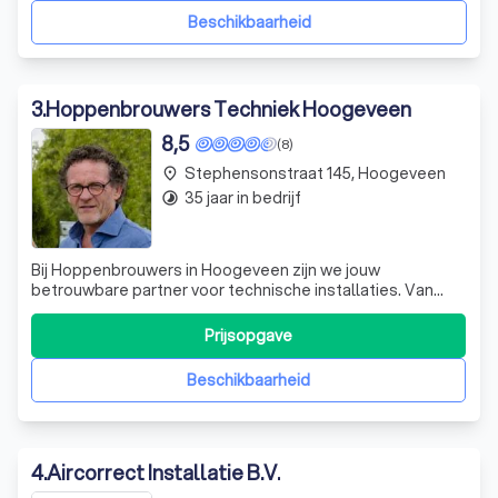
als volledig elektrisch. Daarb
Beschikbaarheid
3
.
Hoppenbrouwers Techniek Hoogeveen
8,5
(8)
Stephensonstraat 145, Hoogeveen
place
35 jaar in bedrijf
timelapse
Bij Hoppenbrouwers in Hoogeveen zijn we jouw
betrouwbare partner voor technische installaties. Van
elektrotechniek tot werktuigbouwkunde, wij bieden een
totaalpakket dat gebouwen comfortabeler en duurzamer
Prijsopgave
maakt. Heb je hulp nodig? Vraag vandaag nog een gratis
offerte aan en ontdek wat wij voor jou
Beschikbaarheid
4
.
Aircorrect Installatie B.V.