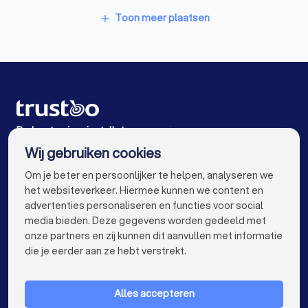
Airco installateurs in Hardenberg
Toon meer plaatsen
add
Airco installateurs in Coevorden
Airco installateurs in Staphorst
Airco installateurs in Ommen
Airco installateurs in Steenwijk
De beste airco installateurs voor jou
Wij gebruiken cookies
Airco installateurs in Amsterdam
info@trustoo.nl
Om je beter en persoonlijker te helpen, analyseren we
Airco installateurs in Rotterdam
het websiteverkeer. Hiermee kunnen we content en
advertenties personaliseren en functies voor social
Airco installateurs in Den Haag
media bieden. Deze gegevens worden gedeeld met
onze partners en zij kunnen dit aanvullen met informatie
Airco installateurs in Utrecht
keyboard_arrow_down
VOOR PARTICULIEREN
die je eerder aan ze hebt verstrekt.
Airco installateurs in Eindhoven
keyboard_arrow_down
VOOR BEDRIJVEN
Airco installateurs in Tilburg
Alles accepteren
keyboard_arrow_down
OVER TRUSTOO