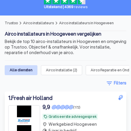
Uitstekend
|
4369
reviews
Trustoo
Airco installateurs
Airco installateurs in Hoogeveen
arrow_forward_ios
arrow_forward_ios
Airco installateurs in Hoogeveen vergelijken
Bekijk de top 10 airco-installateurs in Hoogeveen en omgeving
op Trustoo. Objectief & onafhankelijk. Voor installatie,
reparatie of onderhoud van je airco.
Alle diensten
Airco Installatie
(
2
)
Airco Reparatie en Ond
filter_list
Filters
1
.
Fresh air Holland
9,9
(172)
Gratis eerste adviesgesprek
local_offer
Werkgebied Hoogeveen
place
5 jaar in bedrijf
timelapse