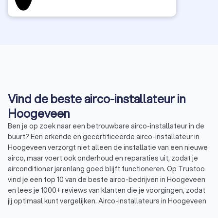
bij grotere projec
verdien
vaste kl
Vind de beste airco-installateur in
Hoogeveen
Ben je op zoek naar een betrouwbare airco-installateur in de
buurt? Een erkende en gecertificeerde airco-installateur in
Hoogeveen verzorgt niet alleen de installatie van een nieuwe
airco, maar voert ook onderhoud en reparaties uit, zodat je
airconditioner jarenlang goed blijft functioneren. Op Trustoo
vind je een top 10 van de beste airco-bedrijven in Hoogeveen
en lees je 1000+ reviews van klanten die je voorgingen, zodat
jij optimaal kunt vergelijken. Airco-installateurs in Hoogeveen
hebben een gemiddelde Trustoo-score van 8.8, berekend op