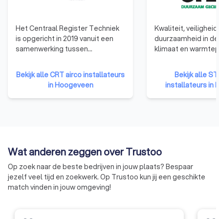
betrouwbare service komen in de top 10 terecht.
Klanttevredenheid:
Onze Trustoo-score is gebaseerd
op eerlijke en transparante reviews van andere klanten.
Het Centraal Register Techniek
Kwaliteit, veiligheid
Vraag direct offertes aan en geniet deze zomer van een
is opgericht in 2019 vanuit een
duurzaamheid in de
heerlijke koele leefruimte.
samenwerking tussen
klimaat en warmte
ondernemersorganisatie
staan bij STEK cent
Techniek Nederland, vakbonden
1992 maken wij ons
Bekijk alle CRT airco installateurs
Bekijk alle ST
CNV vakmensen en FNV Metaal,
(in)directe emissies
in Hoogeveen
installateurs i
brancheorganisatie NVKL
koudetechniek terug
(luchtbehandeling en
Wij zijn er voor alle 
koudetechniek) en het
aanraking komen me
opleidingsfonds voor de
klimaat- en
technische installatiebranche Wij
warmtepompbranch
Techniek (voorheen OTIB). Wij
monteurs, installati
Wat anderen zeggen over Trustoo
helpen om betrouwbare
eigenaren / beheer
informatie beschikbaar te maken
koelinstallaties en 
Op zoek naar de beste bedrijven in jouw plaats? Bespaar
over vakmanschap in de
Ons werk kent drie p
jezelf veel tijd en zoekwerk. Op Trustoo kun jij een geschikte
installatietechniek. Wij doen dat
bedrijfscertificaten
match vinden in jouw omgeving!
voor een deel zelf met onze
persoonscertificer
database en onze
kennisoverdracht
producten/diensten. Maar we