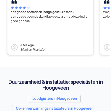
helpen ook andere organisaties
in de branche om producten te
star
star
star
star
star
star
sta
een goede boomdeskundige gestuurd met…
Wat j
ontwikkelen voor vakbedrijven en
een goede boomdeskundige gestuurd met deze indier
ze be
vakspecialisten.
goed gedaan.
J.M.Fagel
account_circle
account_circl
30 jul
op
Trustpilot
Duurzaamheid & installatie: specialisten in
Hoogeveen
Loodgieters in Hoogeveen
Cv- en verwarmingsinstallateurs in Hoogeveen