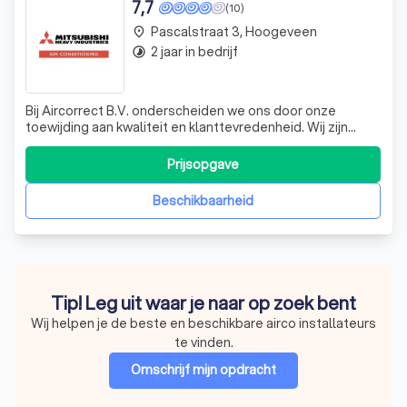
7,7
(10)
Pascalstraat 3, Hoogeveen
place
2 jaar in bedrijf
timelapse
Bij Aircorrect B.V. onderscheiden we ons door onze
toewijding aan kwaliteit en klanttevredenheid. Wij zijn
gespecialiseerd in het installeren en onderhouden van
airconditioningsystemen, waarbij we gebruikmaken van de
Prijsopgave
nieuwste technologieën en technieken. Ons team van
ervaren professionals staat klaa
Beschikbaarheid
Tip! Leg uit waar je naar op zoek bent
Wij helpen je de beste en beschikbare airco installateurs
te vinden.
Omschrijf mijn opdracht