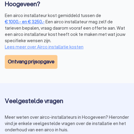
Hoogeveen?
professional voor de aanschaf en installatie van je nieuwe
airco in Hoogeveen.
Een airco installateur kost gemiddeld tussen de
€
1000
,-
en
€
3250
,-
Een airco installateur mag zelf de
tarieven bepalen, vraag daarom vooraf een offerte aan. Wat
Wat kost een airco-installateur in
een airco installateur kost heeft ook te maken met wat jouw
Hoogeveen?
specifieke wensen zijn.
Gemiddeld liggen de kosten voor een airco installateur
Lees meer over Airco installatie kosten
tussen de € 1.000,- en € 3.250,-
. De
kosten van een airco
variëren afhankelijk van het type airco, de complexiteit van de
Ontvang prijsopgave
installatie, en het gekozen installatiebedrijf. Voor een
uitgebreider systeem, zoals een multi-split airco of centrale
airconditioning voor bedrijfspanden, liggen de kosten
meestal hoger. Vraag bij meerdere airco-bedrijven een
offerte aan voor een nauwkeurige prijsinschatting en vind de
beste prijs.
Veelgestelde vragen
Meer weten over airco-installateurs in Hoogeveen? Hieronder
Vind een betrouwbare airco-installateur in
vind je enkele veelgestelde vragen over de installatie en het
Hoogeveen
onderhoud van een airco in huis.