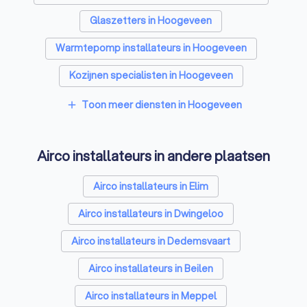
Glaszetters in Hoogeveen
Warmtepomp installateurs in Hoogeveen
Kozijnen specialisten in Hoogeveen
Zonnepanelen-installateurs in Hoogeveen
Toon meer diensten in Hoogeveen
add
Energielabel adviseurs in Hoogeveen
Airco installateurs in andere plaatsen
Thuisbatterij installateurs in Hoogeveen
Airco installateurs in Elim
Airco installateurs in Dwingeloo
Airco installateurs in Dedemsvaart
Airco installateurs in Beilen
Airco installateurs in Meppel