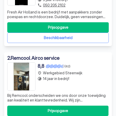
050 205 2102
phone
Fresh Air Holland is een bedrijf met aanpakkers zonder
poespas en rechtdoorzee. Duidelijk, geen verrassingen
achteraf en 100% tevreden klanten. Daar streven wij naar.
Prijsopgave
Beschikbaarheid
2
.
Remcool Airco service
8,8
(62)
Werkgebied Steenwijk
place
14 jaar in bedrijf
timelapse
Bij Remcool onderscheiden we ons door onze toewijding
aan kwaliteit en klanttevredenheid. Wij zijn
gespecialiseerd in het leveren van innovatieve
koeloplossingen die perfect aansluiten bij de behoeften
Prijsopgave
van onze klanten. Of het nu gaat om het koelen van