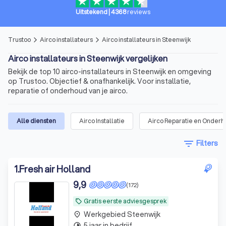
Uitstekend
|
4368
reviews
Trustoo
Airco installateurs
Airco installateurs in Steenwijk
arrow_forward_ios
arrow_forward_ios
Airco installateurs in Steenwijk vergelijken
Bekijk de top 10 airco-installateurs in Steenwijk en omgeving
op Trustoo. Objectief & onafhankelijk. Voor installatie,
reparatie of onderhoud van je airco.
Alle diensten
Airco Installatie
Airco Reparatie en Onder
filter_list
Filters
1
.
Fresh air Holland
9,9
(172)
Gratis eerste adviesgesprek
local_offer
Werkgebied Steenwijk
place
5 jaar in bedrijf
timelapse