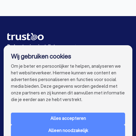
Airco installateurs in Heerenveen
Airco installateurs in Grafhorst
Airco installateurs in Emmeloord
Airco installateurs in Hoogeveen
De beste airco installateurs voor jou
Wij gebruiken cookies
Airco installateurs in Amsterdam
info@trustoo.nl
Om je beter en persoonlijker te helpen, analyseren we
Airco installateurs in Rotterdam
het websiteverkeer. Hiermee kunnen we content en
advertenties personaliseren en functies voor social
Airco installateurs in Den Haag
media bieden. Deze gegevens worden gedeeld met
onze partners en zij kunnen dit aanvullen met informatie
Airco installateurs in Utrecht
keyboard_arrow_down
VOOR PARTICULIEREN
die je eerder aan ze hebt verstrekt.
Airco installateurs in Eindhoven
keyboard_arrow_down
VOOR BEDRIJVEN
Airco installateurs in Tilburg
Alles accepteren
keyboard_arrow_down
OVER TRUSTOO
Airco installateurs in Groningen
Alleen noodzakelijk
LAND