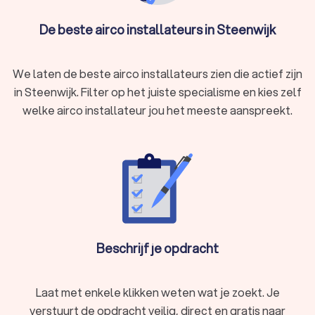
dat perfect bij je situatie past.
De beste airco installateurs in Steenwijk
Steenwijk: airco-installatie woning
Een gecertificeerde airco-installateur in Steenwijk zorgt voor
We laten de beste airco installateurs zien die actief zijn
een naadloze installatie van je airconditioning. Gaat het om
in Steenwijk. Filter op het juiste specialisme en kies zelf
een monoblock airco, split-unit airco of een multi-split
welke airco installateur jou het meeste aanspreekt.
systeem? Een ervaren airco-monteur uit Steenwijk plaatst elk
type airconditioning professioneel en efficiënt.
Airco installatie voor bedrijven in Steenwijk
Naast particuliere airco-installaties bieden veel airco-
leveranciers in Steenwijk ook airconditioning-oplossingen
voor kantoren, winkels en bedrijfspanden. Een goed
geïnstalleerd centraal aircosysteem zorgt niet alleen voor
Beschrijf je opdracht
een aangenaam werkklimaat, maar verhoogt de productiviteit
en het comfort van de medewerkers.
Laat met enkele klikken weten wat je zoekt. Je
verstuurt de opdracht veilig, direct en gratis naar