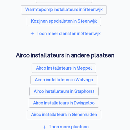
Warmtepomp installateurs in Steenwijk
Kozijnen specialisten in Steenwijk
Zonnepanelen-installateurs in Steenwijk
Toon meer diensten in Steenwijk
add
Energielabel adviseurs in Steenwijk
Airco installateurs in andere plaatsen
Thuisbatterij installateurs in Steenwijk
Airco installateurs in Meppel
Airco installateurs in Wolvega
Airco installateurs in Staphorst
Airco installateurs in Dwingeloo
Airco installateurs in Genemuiden
Airco installateurs in Rottum (FR)
Toon meer plaatsen
add