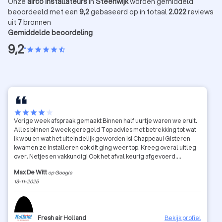
Onze
airco installateurs
in
Steenwijk
worden gemiddeld
beoordeeld met een
9,2
gebaseerd op in totaal
2.022
reviews
uit
7
bronnen
Gemiddelde beoordeling
9,2
•
star
star
star
star
star_half
star
star
star
star
star
Vorige week afspraak gemaakt Binnen half uurtje waren we eruit.
Alles binnen 2 week geregeld Top advies met betrekking tot wat
ik wou en wat het uiteindelijk geworden is! Chappeau! Gisteren
kwamen ze installeren ook dit ging weer top. Kreeg overal uitleg
over. Netjes en vakkundig! Ook het afval keurig afgevoerd.
Kwaliteit/prijs boven verwachting. Een zeer tevreden klant. Dank
Max De Witt
op Google
voor dit. Max
13-11-2025
Fresh air Holland
Bekijk profiel