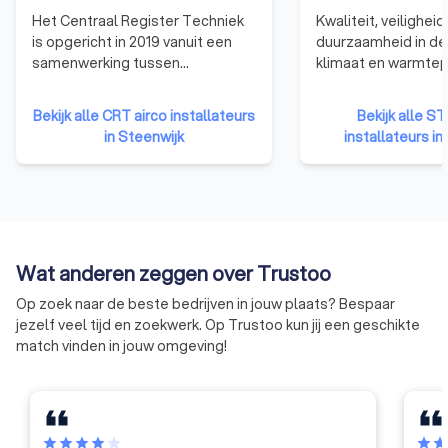
op eerlijke en transparante reviews van andere klanten.
Het Centraal Register Techniek
Kwaliteit, veiligheid
Vraag direct offertes aan en geniet deze zomer van een
is opgericht in 2019 vanuit een
duurzaamheid in de
heerlijke koele leefruimte.
samenwerking tussen
klimaat en warmte
ondernemersorganisatie
staan bij STEK cent
Techniek Nederland, vakbonden
1992 maken wij ons
Bekijk alle CRT airco installateurs
Bekijk alle ST
CNV vakmensen en FNV Metaal,
(in)directe emissies
in Steenwijk
installateurs in
brancheorganisatie NVKL
koudetechniek terug
(luchtbehandeling en
Wij zijn er voor alle 
koudetechniek) en het
aanraking komen me
opleidingsfonds voor de
klimaat- en
technische installatiebranche Wij
warmtepompbranch
Techniek (voorheen OTIB). Wij
monteurs, installati
Wat anderen zeggen over Trustoo
helpen om betrouwbare
eigenaren / beheer
informatie beschikbaar te maken
koelinstallaties en 
Op zoek naar de beste bedrijven in jouw plaats? Bespaar
over vakmanschap in de
Ons werk kent drie p
jezelf veel tijd en zoekwerk. Op Trustoo kun jij een geschikte
installatietechniek. Wij doen dat
bedrijfscertificaten
match vinden in jouw omgeving!
voor een deel zelf met onze
persoonscertificer
database en onze
kennisoverdracht
producten/diensten. Maar we
helpen ook andere organisaties
in de branche om producten te
star
star
star
star
star
star
sta