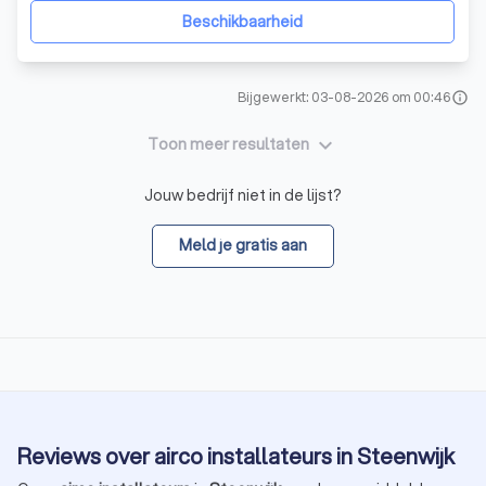
commerciële ruimtes of het bieden van technisch
Beschikbaarheid
Bijgewerkt: 03-08-2026 om 00:46
info
keyboard_arrow_down
Toon meer resultaten
Jouw bedrijf niet in de lijst?
Meld je gratis aan
Reviews over airco installateurs in Steenwijk