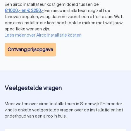
Een airco installateur kost gemiddeld tussen de
Steenwijk.
€
1000
,-
en
€
3250
,-
Een airco installateur mag zelf de
tarieven bepalen, vraag daarom vooraf een offerte aan. Wat
een airco installateur kost heeft ook te maken met wat jouw
Wat kost een airco-installateur in Steenwijk?
specifieke wensen zijn.
Gemiddeld liggen de kosten voor een airco installateur
Lees meer over Airco installatie kosten
tussen de € 1.000,- en € 3.250,-
. De
kosten van een airco
variëren afhankelijk van het type airco, de complexiteit van de
Ontvang prijsopgave
installatie, en het gekozen installatiebedrijf. Voor een
uitgebreider systeem, zoals een multi-split airco of centrale
airconditioning voor bedrijfspanden, liggen de kosten
meestal hoger. Vraag bij meerdere airco-bedrijven een
offerte aan voor een nauwkeurige prijsinschatting en vind de
beste prijs.
Veelgestelde vragen
Meer weten over airco-installateurs in Steenwijk? Hieronder
Vind een betrouwbare airco-installateur in
vind je enkele veelgestelde vragen over de installatie en het
Steenwijk
onderhoud van een airco in huis.
Het kiezen van een goede airco-installateur is essentieel
voor de kwaliteit van de installatie en het gebruiksgemak. Hier