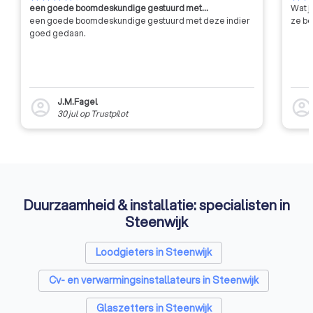
een goede boomdeskundige gestuurd met…
Wat j
ontwikkelen voor vakbedrijven en
een goede boomdeskundige gestuurd met deze indier
ze be
vakspecialisten.
goed gedaan.
J.M.Fagel
account_circle
account_circl
30 jul
op
Trustpilot
Duurzaamheid & installatie: specialisten in
Steenwijk
Loodgieters in Steenwijk
Cv- en verwarmingsinstallateurs in Steenwijk
Glaszetters in Steenwijk