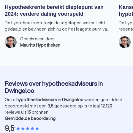
Hypotheekrente bereikt dieptepunt van
Kanse
2024: verdere daling voorspeld
hypot
De hypotheekrentes zijn de afgelopen weken licht
De hyp
gedaald en bevinden zich nu op het laagste punt van
recent
2024. Vooral de rentepercentages voor 30, 20 en 10
nieuwe 
Geschreven door
jaar-vast bereikten een nieuw dieptepunt. De rente
verhuiz
Maurits Hypotheken
voor 10 jaar vast, de populairste keuze onder
verster
huizenkopers, staat weer op hetzelfde niveau als
overwe
begin dit jaar. Er is bovendien een goede kans dat de
tarieven nog verder zullen dalen. Alleen de rente
voor 5 jaar vast heeft zijn laagste punt dit jaar nog
niet bereikt.
Reviews over hypotheekadviseurs in
Dwingeloo
Onze
hypotheekadviseurs
in
Dwingeloo
worden gemiddeld
beoordeeld met een
9,5
gebaseerd op in totaal
12.120
reviews uit
15
bronnen
Gemiddelde beoordeling
9,5
•
star
star
star
star
star