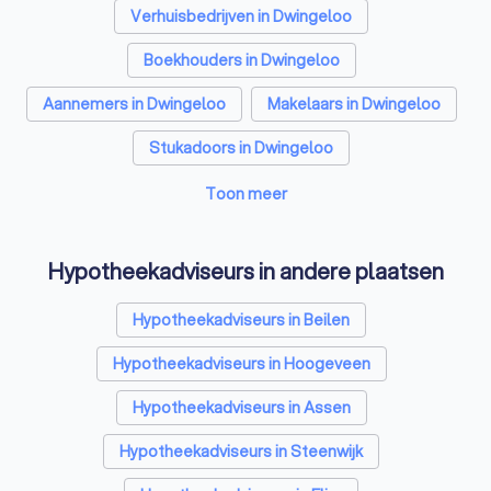
Verhuisbedrijven in Dwingeloo
Boekhouders in Dwingeloo
Aannemers in Dwingeloo
Makelaars in Dwingeloo
Stukadoors in Dwingeloo
Schoonmaakbedrijven in Dwingeloo
Toon meer
Airco installateurs in Dwingeloo
Hypotheekadviseurs in andere plaatsen
Elektriciens in Dwingeloo
Hypotheekadviseurs in Beilen
Energielabel adviseurs in Dwingeloo
Hypotheekadviseurs in Hoogeveen
Rijscholen in Dwingeloo
Advocaten in Dwingeloo
Hypotheekadviseurs in Assen
Hypotheekadviseurs in Steenwijk