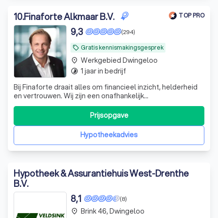
10
.
Finaforte Alkmaar B.V.
TOP PRO
9,3
(294)
Gratis kennismakingsgesprek
local_offer
Werkgebied Dwingeloo
place
1 jaar in bedrijf
timelapse
Bij Finaforte draait alles om financieel inzicht, helderheid
en vertrouwen. Wij zijn een onafhankelijk
hypotheekadvieskantoor in Alkmaar dat zich richt op
persoonlijke begeleiding en financieel advies
Prijsopgave
Hypotheekadvies
Hypotheek & Assurantiehuis West-Drenthe
B.V.
8,1
(8)
Brink 46, Dwingeloo
place