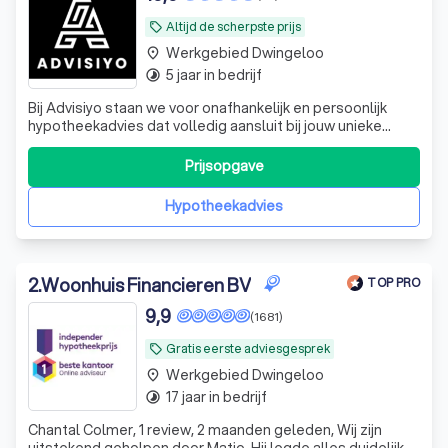
Altijd de scherpste prijs
local_offer
Werkgebied Dwingeloo
place
5 jaar in bedrijf
timelapse
Bij Advisiyo staan we voor onafhankelijk en persoonlijk
hypotheekadvies dat volledig aansluit bij jouw unieke
situatie en wensen. Als ervaren tussenpersoon vergelijken
we de mogelijkheden bij diverse hypotheekverstrekkers
Prijsopgave
om de beste oplossing voor jou te vinden. Of je nu een
starter bent, wilt door
Hypotheekadvies
2
.
Woonhuis Financieren BV
TOP PRO
9,9
(1681)
Gratis eerste adviesgesprek
local_offer
Werkgebied Dwingeloo
place
17 jaar in bedrijf
timelapse
Chantal Colmer, 1 review, 2 maanden geleden, Wij zijn
uitstekend geholpen door Matjo. Hij legde alles duidelijk