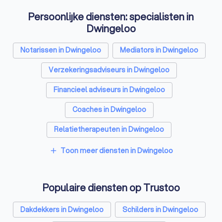
Persoonlijke diensten: specialisten in
Dwingeloo
Notarissen in Dwingeloo
Mediators in Dwingeloo
Verzekeringsadviseurs in Dwingeloo
Financieel adviseurs in Dwingeloo
Coaches in Dwingeloo
Relatietherapeuten in Dwingeloo
Psychologen in Dwingeloo
Toon meer diensten in Dwingeloo
add
Belastingadviseurs in Dwingeloo
Populaire diensten op Trustoo
Personal trainers in Dwingeloo
Diëtisten in Dwingeloo
Dakdekkers in Dwingeloo
Schilders in Dwingeloo