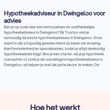
Hypotheekadviseur in Dwingeloo voor
advies
Ben je op zoek naar een betrouwbare en onafhankelijke
hypotheekadviseur in Dwingeloo? Bij Trustoo vind je
eenvoudig de beste hypotheekadviseur in Dwingeloo. Onze
experts zijn zorgvuldig geselecteerd op basis van ervaring,
klanttevredenheid en specialisaties, zodat je altijd deskundig
hypotheekadvies krijgt. Ben je een starter, wil je je hypotheek
oversluiten of zoek je de voordeligste hypotheekadviseur in
Dwingeloo, wij helpen je snel de juiste keuze te maken. De
hypotheekadviseurs in Dwingeloo hebben een uitstekende
Trustoo-score van 8.8, waardoor je verzekerd bent van
kwaliteit en betrouwbaarheid. Vraag gratis offertes aan en
kies de adviseur die perfect bij jouw situatie past!
Wat doet een hypotheekadviseur in
Hoe het werkt