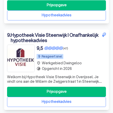
op maat gemaakt hypotheekadvies.
Prijsopgave
Hypotheekadvies
9
.
Hypotheek Visie Steenwijk I Onafhankelijk
hypotheekadvies
9,5
(47)
Reageert snel
Werkgebied Dwingeloo
place
Opgericht in 2026
timelapse
Welkom bij Hypotheek Visie Steenwijk in Overijssel. Je
vindt ons aan de Willem de Zwijgerstraat 1 in Steenwijk.
Koop je een eerste huis, ga je verhuizen of wil je je
hypotheek oversluiten? Vanuit dit mooie kantoor helpt
Prijsopgave
Rosa je samen met Van Stenwic Makelaardij.
Hypotheekadvies