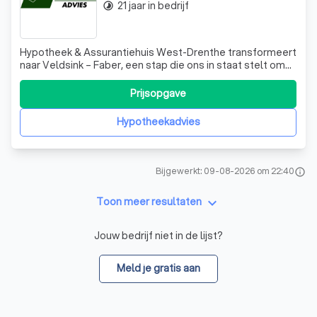
21 jaar in bedrijf
timelapse
Hypotheek & Assurantiehuis West-Drenthe transformeert
naar Veldsink – Faber, een stap die ons in staat stelt om
onze dienstverlening te versterken in een dynamische
markt. Als onderdeel van het gerenommeerde
Prijsopgave
familiebedrijf Veldsink Advies, dat sinds 1979
onafhankelijk financieel advies biedt aan zow
Hypotheekadvies
Bijgewerkt: 09-08-2026 om 22:40
info
keyboard_arrow_down
Toon meer resultaten
Jouw bedrijf niet in de lijst?
Meld je gratis aan