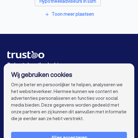
Hypotheekadviseurs in Elim
Hypotheekadviseurs in Meppel
Toon meer plaatsen
add
Hypotheekadviseurs in Staphorst
Hypotheekadviseurs in Dedemsvaart
Hypotheekadviseurs in Wolvega
Hypotheekadviseurs in Coevorden
De beste hypotheekadviseurs voor jou
Wij gebruiken cookies
Hypotheekadviseurs in Amsterdam
info@trustoo.nl
Om je beter en persoonlijker te helpen, analyseren we
Hypotheekadviseurs in Rotterdam
het websiteverkeer. Hiermee kunnen we content en
advertenties personaliseren en functies voor social
Hypotheekadviseurs in Den Haag
media bieden. Deze gegevens worden gedeeld met
onze partners en zij kunnen dit aanvullen met informatie
Hypotheekadviseurs in Utrecht
keyboard_arrow_down
VOOR PARTICULIEREN
die je eerder aan ze hebt verstrekt.
Hypotheekadviseurs in Eindhoven
keyboard_arrow_down
VOOR BEDRIJVEN
Hypotheekadviseurs in Tilburg
Alles accepteren