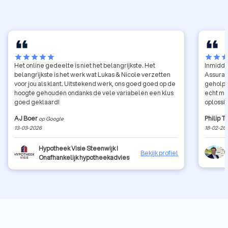
star
star
star
star
star
star
star
sta
Het online gedeelte is niet het belangrijkste. Het
Inmidde
belangrijkste is het werk wat Lukas & Nicole verzetten
Assuran
voor jou als klant. Uitstekend werk, ons goed goed op de
geholpen
hoogte gehouden ondanks de vele variabelen een klus
echt me
goed geklaard!
oplossin
AJ Boer
Philip 
op Google
13-03-2026
18-02-20
Hypotheek Visie Steenwijk I
Bekijk profiel
Onafhankelijk hypotheekadvies