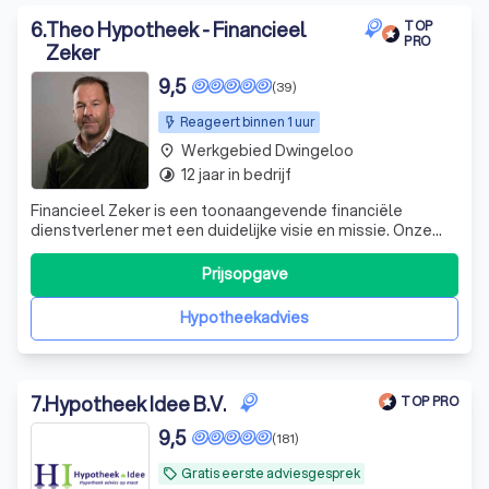
6
.
Theo Hypotheek - Financieel
TOP
PRO
Zeker
9,5
(39)
Reageert binnen 1 uur
Werkgebied Dwingeloo
place
12 jaar in bedrijf
timelapse
Financieel Zeker is een toonaangevende financiële
dienstverlener met een duidelijke visie en missie. Onze
focus ligt op het realiseren van brede welvaart voor mens,
milieu en maatschappij. Wij geloven dat financiële
Prijsopgave
Hypotheekadvies
7
.
Hypotheek Idee B.V.
TOP PRO
9,5
(181)
Gratis eerste adviesgesprek
local_offer