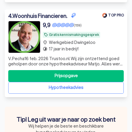
4
.
Woonhuis Financieren.
TOP PRO
9,9
(159)
Gratis kennismakingsgesprek
local_offer
Werkgebied Dwingeloo
place
17 jaar in bedrijf
timelapse
V.Pecha16 feb. 2026 Trustoo.nl Wij zijn ontzettend goed
geholpen door onze hypotheekadviseur Matjo. Alles werd
duidelijk uitgelegd. De begeleiding was professioneel,
betrokken en geruststellend.
Prijsopgave
Hypotheekadvies
Tip! Leg uit waar je naar op zoek bent
Wij helpen je de beste en beschikbare