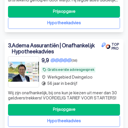
uit en was goed te bereiken! Wij zouden de service van
Woonhuisfinancieren aanraden.
Prijsopgave
Hypotheekadvies
3
.
Adema Assurantiën | Onafhankelijk
TOP
PRO
Hypotheekadvies
9,9
(58)
Gratis eerste adviesgesprek
local_offer
Werkgebied Dwingeloo
place
56 jaar in bedrijf
timelapse
Wij zijn onafhankelijk, bij ons kun je kiezen uit meer dan 30
geldverstrekkers! VOORDELIG TARIEF VOOR STARTERS!
Prijsopgave
Hypotheekadvies