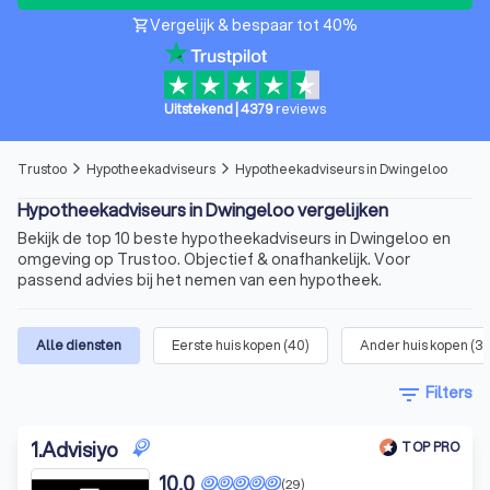
Vergelijk & bespaar tot 40%
shopping_cart
Uitstekend
|
4379
reviews
Trustoo
Hypotheekadviseurs
Hypotheekadviseurs in Dwingeloo
arrow_forward_ios
arrow_forward_ios
Hypotheekadviseurs in Dwingeloo vergelijken
Bekijk de top 10 beste hypotheekadviseurs in Dwingeloo en
omgeving op Trustoo. Objectief & onafhankelijk. Voor
passend advies bij het nemen van een hypotheek.
Alle diensten
Eerste huis kopen
(
40
)
Ander huis kopen
(
3
filter_list
Filters
1
.
Advisiyo
TOP PRO
10,0
(29)