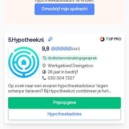
hypotheekadviseurs te vinden.
Omschrijf mijn opdracht
5
.
Hypotheek.nl
TOP PRO
9,8
(437)
Gratis kennismakingsgesprek
local_offer
Werkgebied Dwingeloo
place
26 jaar in bedrijf
timelapse
030 304 7207
phone
Op zoek naar een ervaren hypotheekadviseur tegen
scherpe tarieven? Bij Hypotheek.nl combineer je het
gemak van een online afspraak met een persoonlijk advies
op maat, voor een zorgeloze aanvraag. Begin vandaag nog
Prijsopgave
met het verwezenlijken van jouw woondroom! Bij
Hypotheek.nl zit je goed voor alle vra
Hypotheekadvies