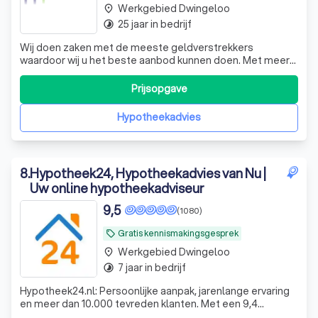
Werkgebied Dwingeloo
place
25 jaar in bedrijf
timelapse
Wij doen zaken met de meeste geldverstrekkers
waardoor wij u het beste aanbod kunnen doen. Met meer
dan 15 jaar ervaring bieden wij altijd een betrouwbaar
advies en een totaalpakket aan oplossingen.
Prijsopgave
Hypotheekadvies
8
.
Hypotheek24, Hypotheekadvies van Nu |
Uw online hypotheekadviseur
9,5
(1080)
Gratis kennismakingsgesprek
local_offer
Werkgebied Dwingeloo
place
7 jaar in bedrijf
timelapse
Hypotheek24.nl: Persoonlijke aanpak, jarenlange ervaring
en meer dan 10.000 tevreden klanten. Met een 9,4
beoordeling op Kiyoh bieden wij deskundig, transparant en