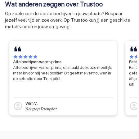
rechter.
Wat anderen zeggen over Trustoo
Op zoek naar de beste bedrijven in jouw plaats? Bespaar
jezelf veel tijd en zoekwerk. Op Trustoo kun jij een geschikte
match vinden in jouw omgeving!
star
star
star
star
star
star
sta
Alle bedrijven waren prima
Fanta
Alle bedrijven waren prima, dit maakt de keuze moeilijk,
Fanta
maar is voor mij heel positief. Dit geeft me vertrouwen in
gelat
de selectie door Trustpilot.
afspr
uit!
Wim V.
account_circle
account_circl
6 aug
op
Trustpilot