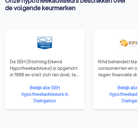
Onze hypotheekadviseurs beschikken over
de volgende keurmerken
De SEH (Stichting Erkend
Kifid behandelt kla
Hypotheekadviseur) is opgericht
consumenten en o
in 1998 en stelt zich ten doel, ten
tegen financiële di
behoeve van een goed advies
die zijn aangesloten
aan de consument, de
Bekijk alle SEH
klachteninstituut. F
Bekijk alle
voorwaarden voor de financieel
hypotheekadviseurs in
adviseurs en
hypotheekadvi
adviseur te scheppen om zijn
Dwingeloo
verzekeringsagent
Dwingel
vakbekwaamheid op een hoger
aangesloten bij Kifi
niveau te brengen. De stichting
dat de klant centraa
bewaakt de kwaliteit van 8.000
aansluiting bij Kifi
Erkend Financieel Adviseurs die
een onpartijdige b
bij de SEH zijn aangesloten.
klachten, als altern