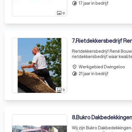
17 jaar in bedrijf
timelapse
9
photo_size_select_actual
7
.
Rietdekkersbedrijf R
Rietdekkersbedrijf René Bouwk
rietdekkersbedrijf waar kwalite
zoals boerderijen, woningen, 
Werkgebied Dwingeloo
place
21 jaar in bedrijf
timelapse
9
photo_size_select_actual
8
.
Bukro Dakbedekkingen
Wij zijn Bukro Dakbedekkingen