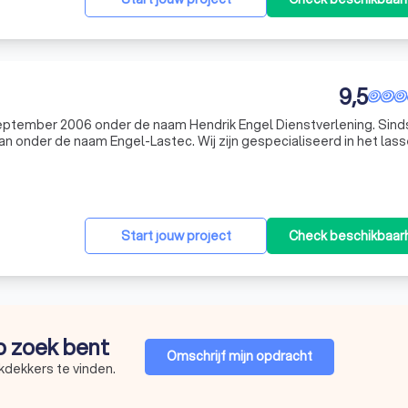
9,5
september 2006 onder de naam Hendrik Engel Dienstverlening. Sind
aan onder de naam Engel-Lastec. Wij zijn gespecialiseerd in het las
cht voor diverse werkzaamheden. Alles is uiteraard in overleg mogeli
Start jouw project
Check beschikbaar
op zoek bent
Omschrijf mijn opdracht
kdekkers te vinden.