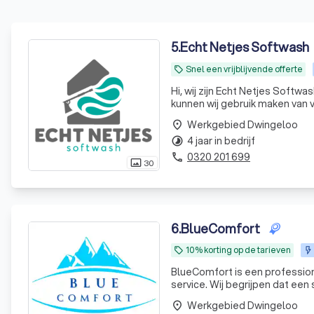
5
.
Echt Netjes Softwash
Snel een vrijblijvende offerte
local_offer
Hi, wij zijn Echt Netjes Softwash! Wij reinigen en impregneren uw gevels, daken en/of bestrating. H
kunnen wij gebruik maken van 
softwash wordt uw woning met
Werkgebied Dwingeloo
place
4 jaar in bedrijf
timelapse
0320 201 699
phone
30
photo_size_select_actual
6
.
BlueComfort
10% korting op de tarieven
local_offer
BlueComfort is een profession
service. Wij begrijpen dat een
Werkgebied Dwingeloo
place