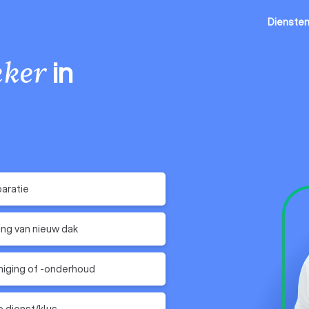
Dienste
in
ker
aratie
ing van nieuw dak
niging of -onderhoud
 dienst/klus