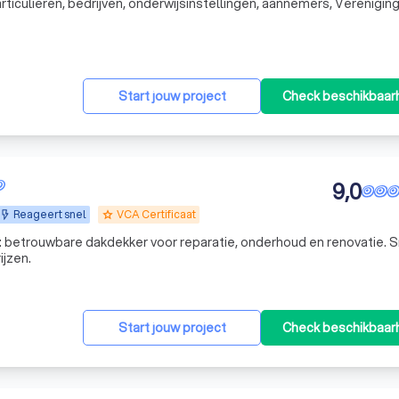
ticulieren, bedrijven, onderwijsinstellingen, aannemers, Verenigin
Eigenaren etc. Van een garage tot bedrijfshal, van dakkapel tot aanbouw. Bukro
Start jouw project
Check beschikbaar
9,0
Reageert snel
VCA Certificaat
grade
: betrouwbare dakdekker voor reparatie, onderhoud en renovatie. S
ijzen.
Start jouw project
Check beschikbaar