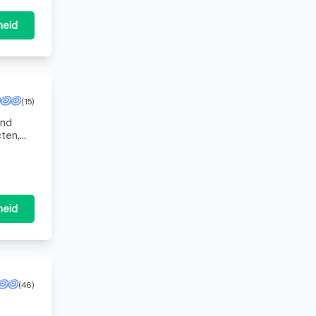
heid
(15)
und
cten,
atw
heid
(46)