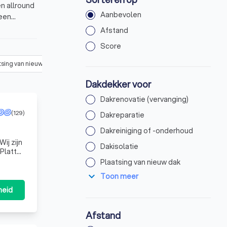
en allround
Aanbevolen
 een
voriet.
Afstand
Score
tsing van nieuw dak
(
10
)
Dakcoating aanbrengen
(
4
)
Dakgoot rep
Dakdekker voor
Dakrenovatie (vervanging)
(129)
Dakreparatie
Dakreiniging of -onderhoud
ij zijn
Dakisolatie
Plaatsing van nieuw dak
expand_more
Toon meer
heid
Afstand