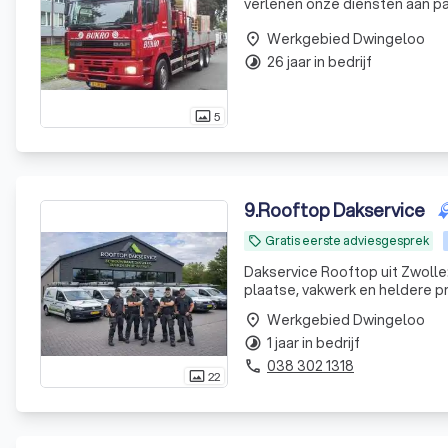
verlenen onze diensten aan par
Werkgebied Dwingeloo
place
26 jaar in bedrijf
timelapse
5
photo_size_select_actual
9
.
Rooftop Dakservice
Gratis eerste adviesgesprek
local_offer
Dakservice Rooftop uit Zwolle
plaatse, vakwerk en heldere pr
Werkgebied Dwingeloo
place
1 jaar in bedrijf
timelapse
038 302 1318
phone
22
photo_size_select_actual