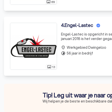
89
photo_size_select_actual
4
.
Engel-Lastec
Engel-Lastec is opgericht in 
januari 2018 is het verder geg
staalwerk. U kunt bij ons tere
Werkgebied Dwingeloo
place
56 jaar in bedrijf
timelapse
13
photo_size_select_actual
Tip! Leg uit waar je naar 
Wij helpen je de beste en beschikbare da