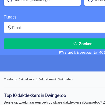
Plaats
place
Zoeken
search
Vergelijk & bespaar tot 40
shopping_cart
Trustoo
Dakdekkers
Dakdekkers in Dwingeloo
arrow_forward_ios
arrow_forward_ios
Top 10 dakdekkers in Dwingeloo
Ben je op zoek naar een betrouwbare dakdekker in Dwingeloo? Zoe