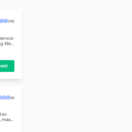
(98)
ng. Met
heid
(8)
d en
n, maar
veerde e