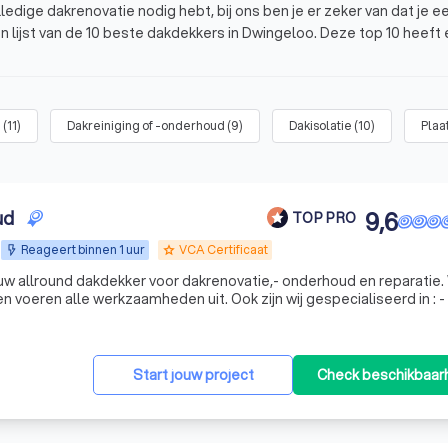
edige dakrenovatie nodig hebt, bij ons ben je er zeker van dat je e
en lijst van de 10 beste dakdekkers in Dwingeloo. Deze top 10 heeft
andaag nog vier offertes van dakdekkers in de buurt en kies jouw fa
eloo?
e
(
11
)
Dakreiniging of -onderhoud
(
9
)
Dakisolatie
(
10
)
Plaa
ngeloo?
ud
9,6
TOP PRO
Reageert binnen 1 uur
VCA Certificaat
grade
 allround dakdekker voor dakrenovatie,- onderhoud en reparatie. W
voeren alle werkzaamheden uit. Ook zijn wij gespecialiseerd in : - Platte
en renoveren/repararen - Hellende daken renoveren/repararen - Pannen daken renoveren/r
Start jouw project
Check beschikbaar