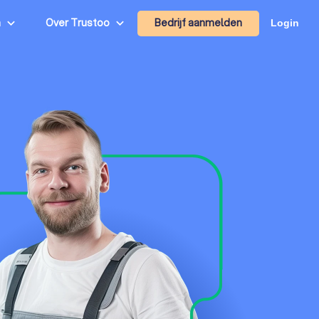
Bedrijf aanmelden
n
Over Trustoo
Login