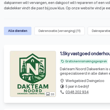
dakpannen wilt vervangen, een dakgoot wilt repareren of een voll
dakdekker vindt die past bij jouw klus. Op onze website vind je e
gemiddelde score van 8.8 op basis van 1000+ reviews. Vergelijk v
Wat is een dakdekker?
Waarom een professionele dakdekker in Dwing
Alle diensten
Dakrenovatie (vervanging)
(
11
)
Dakreparati
Welke diensten biedt een dakdekker aan?
Hoe vind je een betrouwbare dakdekker in Dwi
1
.
Sky vastgoed onderho
Gratis kennismakingsgesprek
local_offer
Dakteam Noord Dakwerken is uw
gespecialiseerd in alle daken en 
dak
Werkgebied Dwingeloo
place
5 jaar in bedrijf
timelapse
0348 202 934
phone
33
photo_size_select_actual