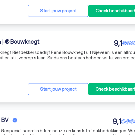
Start jouw project
Check beschikbaar
en├® Bouwknegt
9,1
negt Rietdekkersbedrijf René Bouwknegt uit Nijeveen is een allro
it en stijl voorop staan. Sinds ons bestaan hebben wij tal van proje
schuren en nieuwbouwprojecten van riet voorzien. Elk project is ma
Start jouw project
Check beschikbaar
 BV
9,1
. Gespecialiseerd in bitumineuze en kunststof dakbedekkingen. We