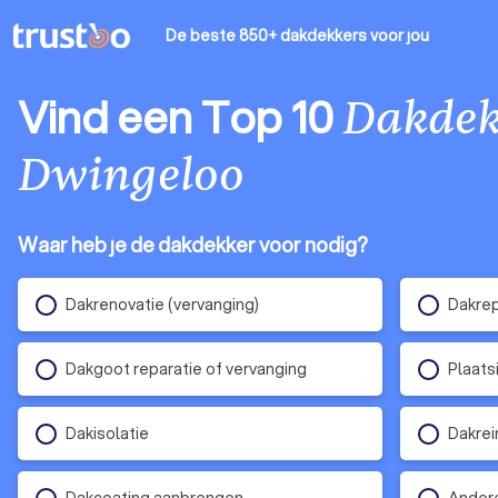
De beste 850+ dakdekkers
voor jou
Vind een Top 10
Dakdek
Dwingeloo
Waar heb je de dakdekker voor nodig?
Dakrenovatie (vervanging)
Dakrep
Dakgoot reparatie of vervanging
Plaats
Dakisolatie
Dakrei
Dakcoating aanbrengen
Andere