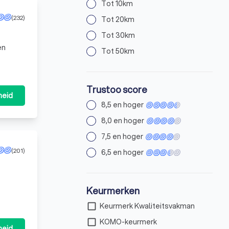
Tot 10km
(232)
Tot 20km
Tot 30km
en
Tot 50km
Trustoo score
heid
8,5 en hoger
8,0 en hoger
7,5 en hoger
(201)
6,5 en hoger
Keurmerken
check_box_outline_blank
Keurmerk Kwaliteitsvakman
check_box_outline_blank
KOMO-keurmerk
heid