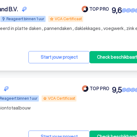
nd B.V.
9,6
TOP PRO
Reageert binnen 1 uur
VCA Certificaat
grade
erd in platte daken , pannendaken , daklekkages , voegwerk , zink 
Start jouw project
Check beschikbaar
9,5
TOP PRO
Reageert binnen 1 uur
VCA Certificaat
grade
isiontotaalbouw
Start jouw project
Check beschikbaar