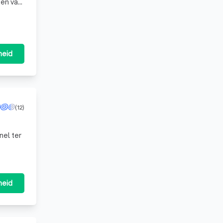
gen van
 Dakbedekkingen verzorg
heid
(12)
nel ter
heid