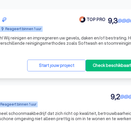
9,3
TOP PRO
Reageert binnen 1 uur
iervoor
verschillende reinigingsmethodes zoals Softwash en stoomreinigi
 lage druk gereinigd dus geen hogedrukreiniging, waardoor uw st
Start jouw project
Check beschikbaar
9,2
Reageert binnen 1 uur
eel schoonmaakbedrijf dat zich richt op kwaliteit, betrouwbaarhei
 schone omgeving niet alleen prettig is om in te wonen en te werke
ook bijdraagt aan gezondheid en een representatieve uitstraling. Met een team van gemoti