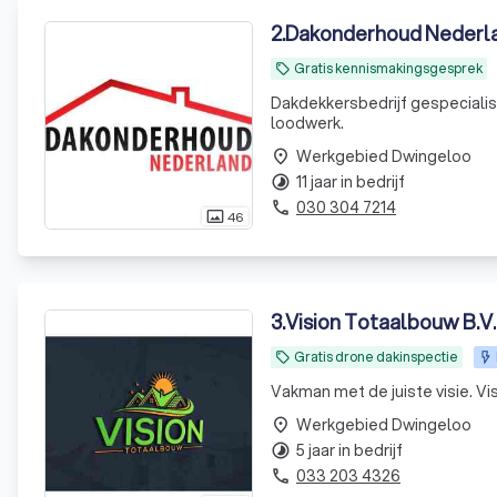
2
.
Dakonderhoud Nederla
Gratis kennismakingsgesprek
local_offer
Dakdekkersbedrijf gespecialise
loodwerk.
Werkgebied Dwingeloo
place
11 jaar in bedrijf
timelapse
030 304 7214
phone
46
photo_size_select_actual
3
.
Vision Totaalbouw B.V.
Gratis drone dakinspectie
local_offer
Vakman met de juiste visie. V
Werkgebied Dwingeloo
place
5 jaar in bedrijf
timelapse
033 203 4326
phone