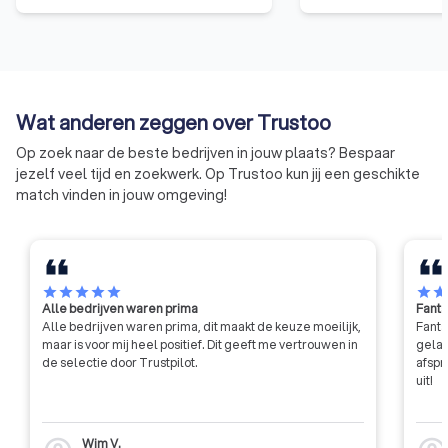
vakbekwaamheid op een hoger
aangesloten bij Kifi
niveau te brengen. De stichting
dat de klant centraa
bewaakt de kwaliteit van 8.000
aansluiting bij Kifi
Erkend Financieel Adviseurs die
een onpartijdige b
bij de SEH zijn aangesloten.
klachten, als altern
Wat anderen zeggen over Trustoo
rechter.
Op zoek naar de beste bedrijven in jouw plaats? Bespaar
jezelf veel tijd en zoekwerk. Op Trustoo kun jij een geschikte
match vinden in jouw omgeving!
star
star
star
star
star
star
sta
Alle bedrijven waren prima
Fanta
Alle bedrijven waren prima, dit maakt de keuze moeilijk,
Fanta
maar is voor mij heel positief. Dit geeft me vertrouwen in
gelat
de selectie door Trustpilot.
afspr
uit!
Wim V.