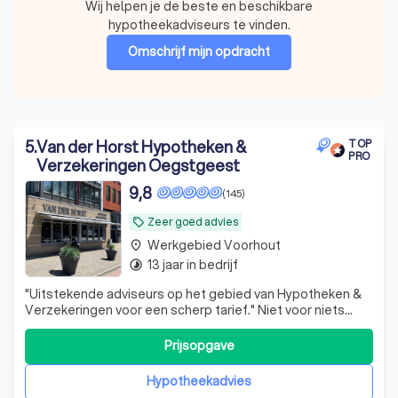
Wij helpen je de beste en beschikbare
hypotheekadviseurs te vinden.
Omschrijf mijn opdracht
5
.
Van der Horst Hypotheken &
TOP
PRO
Verzekeringen Oegstgeest
9,8
(145)
Zeer goed advies
local_offer
Werkgebied Voorhout
place
13 jaar in bedrijf
timelapse
"Uitstekende adviseurs op het gebied van Hypotheken &
Verzekeringen voor een scherp tarief." Niet voor niets
worden wij door onze klanten als zeer goed beoordeeld
en zijn wij ook u graag van dienst.
Prijsopgave
Hypotheekadvies