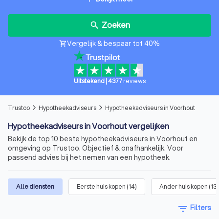
Zoeken
search
Vergelijk & bespaar tot 40%
shopping_cart
Uitstekend
|
4377
reviews
Trustoo
Hypotheekadviseurs
Hypotheekadviseurs in Voorhout
arrow_forward_ios
arrow_forward_ios
Hypotheekadviseurs in Voorhout vergelijken
Bekijk de top 10 beste hypotheekadviseurs in Voorhout en
omgeving op Trustoo. Objectief & onafhankelijk. Voor
passend advies bij het nemen van een hypotheek.
Alle diensten
Eerste huis kopen
(
14
)
Ander huis kopen
(
13
)
filter_list
Filters