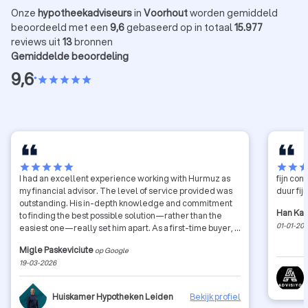
Onze
hypotheekadviseurs
in
Voorhout
worden gemiddeld
beoordeeld met een
9,6
gebaseerd op in totaal
15.977
reviews uit
13
bronnen
Gemiddelde beoordeling
9,6
•
star
star
star
star
star
star
star
star
star
star
star
star
sta
I had an excellent experience working with Hurmuz as
fijn co
my financial advisor. The level of service provided was
duur fi
outstanding. His in-depth knowledge and commitment
Han Ka
to finding the best possible solution—rather than the
01-01-20
easiest one—really set him apart. As a first-time buyer, I
had many questions, but Hurmuz was always patient,
Migle Paskeviciute
op Google
clear, and supportive throughout the entire process. He
19-03-2026
guided me step by step, making what could have been a
stressful experience feel smooth and manageable. I
highly recommend his services to anyone especially
Huiskamer Hypotheken Leiden
Bekijk profiel
expats looking to buy a house or apartment with