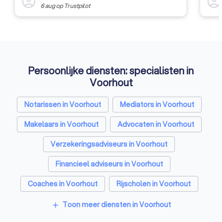
account_circle
account_circl
6 aug
op
Trustpilot
Persoonlijke diensten: specialisten in
Voorhout
Notarissen in Voorhout
Mediators in Voorhout
Makelaars in Voorhout
Advocaten in Voorhout
Verzekeringsadviseurs in Voorhout
Financieel adviseurs in Voorhout
Coaches in Voorhout
Rijscholen in Voorhout
Relatietherapeuten in Voorhout
Toon meer diensten in Voorhout
add