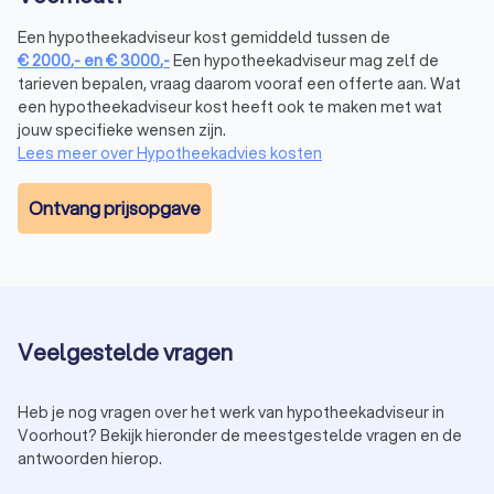
voordeel: hij vergelijkt meerdere aanbieders om de beste
deal te vinden. Een hypotheekcoach richt zich daarentegen
Een hypotheekadviseur kost gemiddeld tussen de
op begeleiding en financiële planning. Wil je de beste
€
2000
,-
en
€
3000
,-
Een hypotheekadviseur mag zelf de
hypotheek kiezen? Dan helpt een onafhankelijke adviseur je
tarieven bepalen, vraag daarom vooraf een offerte aan. Wat
bij het vinden van de juiste optie, zonder beperkt te zijn tot
een hypotheekadviseur kost heeft ook te maken met wat
één bank of aanbieder.
jouw specifieke wensen zijn.
Lees meer over Hypotheekadvies kosten
Hoe vind je de beste hypotheekadviseur in
Ontvang prijsopgave
Voorhout?
Het vinden van een hypotheekadviseur in Voorhout die bij jou
past, kan lastig zijn. Hier zijn enkele tips om de juiste keuze te
maken:
Vergelijk hypotheekadviseurs:
bekijk de ervaringen en
beoordelingen van andere klanten.
Veelgestelde vragen
Vraag naar de advieskosten hypotheek:
transparantie
over de kosten helpt bij het maken van een
weloverwogen keuze.
Heb je nog vragen over het werk van hypotheekadviseur in
Plan een vrijblijvend hypotheekadviesgesprek:
zo ontdek
Voorhout? Bekijk hieronder de meestgestelde vragen en de
je of de adviseur bij jouw wensen aansluit.
antwoorden hierop.
Let op specialisaties:
sommige adviseurs zijn
gespecialiseerd in starters, ondernemers of