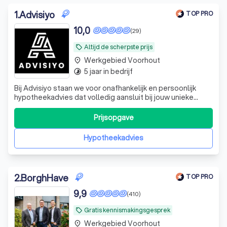
1
.
Advisiyo
TOP PRO
10,0
(29)
Altijd de scherpste prijs
local_offer
Werkgebied Voorhout
place
5 jaar in bedrijf
timelapse
Bij Advisiyo staan we voor onafhankelijk en persoonlijk
hypotheekadvies dat volledig aansluit bij jouw unieke
situatie en wensen. Als ervaren tussenpersoon vergelijken
we de mogelijkheden bij diverse hypotheekverstrekkers
Prijsopgave
om de beste oplossing voor jou te vinden. Of je nu een
starter bent, wilt door
Hypotheekadvies
2
.
BorghHave
TOP PRO
9,9
(410)
Gratis kennismakingsgesprek
local_offer
Werkgebied Voorhout
place