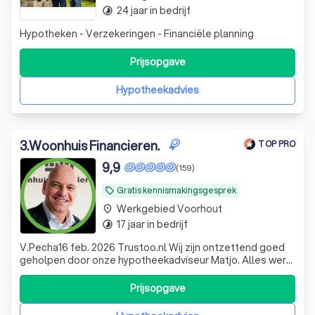
24 jaar in bedrijf
timelapse
Hypotheken - Verzekeringen - Financiële planning
Prijsopgave
Hypotheekadvies
3
.
Woonhuis Financieren.
TOP PRO
9,9
(159)
Gratis kennismakingsgesprek
local_offer
Werkgebied Voorhout
place
17 jaar in bedrijf
timelapse
V.Pecha16 feb. 2026 Trustoo.nl Wij zijn ontzettend goed
geholpen door onze hypotheekadviseur Matjo. Alles werd
duidelijk uitgelegd. De begeleiding was professioneel,
betrokken en geruststellend.
Prijsopgave