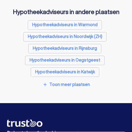
Psychologen in Voorhout
Hypotheekadviseurs in andere plaatsen
Belastingadviseurs in Voorhout
Personal trainers in Voorhout
Diëtisten in Voorhout
Hypotheekadviseurs in Warmond
Hypotheekadviseurs in Noordwijk (ZH)
Hypotheekadviseurs in Rijnsburg
Hypotheekadviseurs in Oegstgeest
Hypotheekadviseurs in Katwijk
Hypotheekadviseurs in Lisse
Toon meer plaatsen
add
Hypotheekadviseurs in Leiden
Hypotheekadviseurs in Leiderdorp
Hypotheekadviseurs in De Zilk
Hypotheekadviseurs in Hillegom