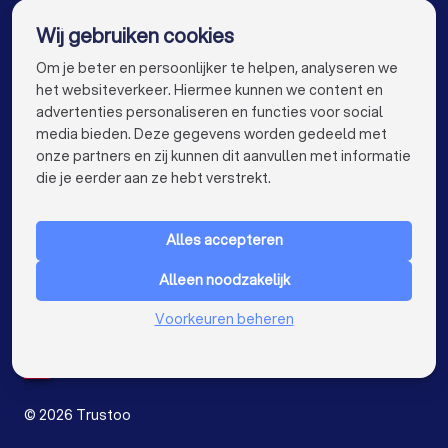
De beste hypotheekadviseurs voor jou
Wij gebruiken cookies
Hypotheekadviseurs in Amsterdam
info@trustoo.nl
Om je beter en persoonlijker te helpen, analyseren we
Hypotheekadviseurs in Rotterdam
het websiteverkeer. Hiermee kunnen we content en
advertenties personaliseren en functies voor social
Hypotheekadviseurs in Den Haag
media bieden. Deze gegevens worden gedeeld met
onze partners en zij kunnen dit aanvullen met informatie
Hypotheekadviseurs in Utrecht
keyboard_arrow_down
VOOR PARTICULIEREN
die je eerder aan ze hebt verstrekt.
Hypotheekadviseurs in Eindhoven
keyboard_arrow_down
VOOR BEDRIJVEN
Hypotheekadviseurs in Tilburg
Alles accepteren
keyboard_arrow_down
OVER TRUSTOO
Hypotheekadviseurs in Groningen
Alleen noodzakelijk
LAND
Nederland
Hypotheekadviseurs in Almere
Voorkeuren beheren
België
Duitsland
Hypotheekadviseurs in Breda
Spanje
Hypotheekadviseurs in Nijmegen
©
2026
Trustoo
Hypotheekadviseurs in Enschede