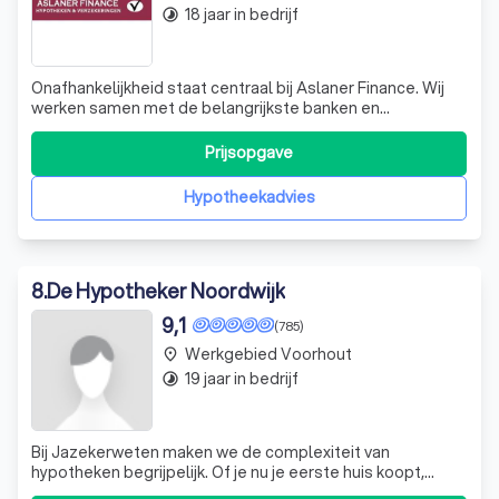
18 jaar in bedrijf
timelapse
Onafhankelijkheid staat centraal bij Aslaner Finance. Wij
werken samen met de belangrijkste banken en
verzekeraars in Nederland en kunnen u aantrekkelijke
voorwaarden en tarieven aanbieden. Uw persoonlijke
Prijsopgave
situatie en wensen zijn altijd het uitgangspunt bij onze
advisering.
Hypotheekadvies
8
.
De Hypotheker Noordwijk
9,1
(785)
Werkgebied Voorhout
place
19 jaar in bedrijf
timelapse
Bij Jazekerweten maken we de complexiteit van
hypotheken begrijpelijk. Of je nu je eerste huis koopt,
verhuist of je huidige hypotheek wilt oversluiten, wij