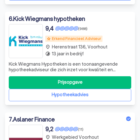
6
.
Kick Wiegmans hypotheken
9,4
(988)
Erkend Financieel Adviseur
grade
Herenstraat 136, Voorhout
place
13 jaar in bedrijf
timelapse
Kick Wiegmans Hypotheken is een toonaangevende
hypotheekadviseur die zich inzet voor kwaliteit en
klanttevredenheid. Ons doel is om voor jou de beste en
meest voordelige hypotheek te vinden, ongeacht je
Prijsopgave
situatie. Of je nu een nieuwbouw- of bestaande woning
koopt, wilt verbouwen, verduurzamen, je ove
Hypotheekadvies
7
.
Aslaner Finance
9,2
(11)
Werkgebied Voorhout
place