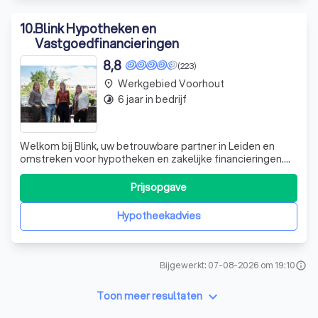
10
.
Blink Hypotheken en
Vastgoedfinancieringen
8,8
(223)
Werkgebied Voorhout
place
6 jaar in bedrijf
timelapse
Welkom bij Blink, uw betrouwbare partner in Leiden en
omstreken voor hypotheken en zakelijke financieringen.
Wij zijn er voor zowel ondernemers als particulieren die
hun dromen willen realiseren. Als een jong, snelgroeiend
Prijsopgave
en onafhankelijk bedrijf, onderscheiden we ons door onze
flexibiliteit en inn
Hypotheekadvies
Bijgewerkt: 07-08-2026 om 19:10
info
keyboard_arrow_down
Toon meer resultaten