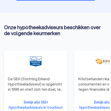
Onze hypotheekadviseurs beschikken over
de volgende keurmerken
De SEH (Stichting Erkend
Kifid behandelt kla
Hypotheekadviseur) is opgericht
consumenten en o
in 1998 en stelt zich ten doel, ten
tegen financiële di
behoeve van een goed advies
die zijn aangesloten
aan de consument, de
klachteninstituut. F
Bekijk alle SEH
Bekijk alle
voorwaarden voor de financieel
adviseurs en
hypotheekadviseurs in Voorhout
hypotheekadviseur
adviseur te scheppen om zijn
verzekeringsagent