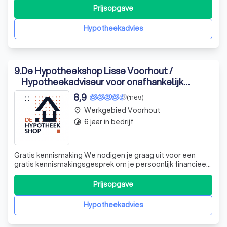
bieden inzicht met onze korte video's. We behandelen
Prijsopgave
thema's zoals besparen op maandlasten, verduurzaming
van je woning en de aflossingsvrije h
Hypotheekadvies
9
.
De Hypotheekshop Lisse Voorhout /
Hypotheekadviseur voor onafhankelijk
hypotheek en financieel advies
8,9
(1169)
Werkgebied Voorhout
place
6 jaar in bedrijf
timelapse
Gratis kennismaking We nodigen je graag uit voor een
gratis kennismakingsgesprek om je persoonlijk financieel
advies te geven. Kun je voor wat je nu aan huur betaalt ook
een eigen huis kopen? Bereken je maximale hypotheek
Prijsopgave
met onze online tool. Bereken je hypotheek Stel een
vraag Actuele rentestan
Hypotheekadvies