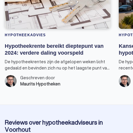
HYPOTHEEKADVIES
HYPOT
Hypotheekrente bereikt dieptepunt van
Kanse
2024: verdere daling voorspeld
hypot
De hypotheekrentes zijn de afgelopen weken licht
De hyp
gedaald en bevinden zich nu op het laagste punt van
recent
2024. Vooral de rentepercentages voor 30, 20 en 10
nieuwe 
Geschreven door
jaar-vast bereikten een nieuw dieptepunt. De rente
verhuiz
Maurits Hypotheken
voor 10 jaar vast, de populairste keuze onder
verster
huizenkopers, staat weer op hetzelfde niveau als
overwe
begin dit jaar. Er is bovendien een goede kans dat de
tarieven nog verder zullen dalen. Alleen de rente
voor 5 jaar vast heeft zijn laagste punt dit jaar nog
niet bereikt.
Reviews over hypotheekadviseurs in
Voorhout