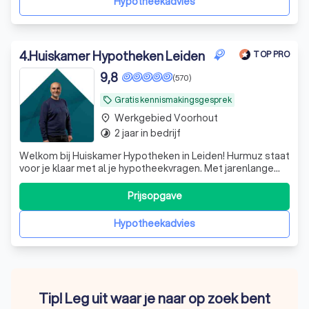
Hypotheekadvies
4
.
Huiskamer Hypotheken Leiden
TOP PRO
9,8
(570)
Gratis kennismakingsgesprek
local_offer
Werkgebied Voorhout
place
2 jaar in bedrijf
timelapse
Welkom bij Huiskamer Hypotheken in Leiden! Hurmuz staat
voor je klaar met al je hypotheekvragen. Met jarenlange
ervaring in de financiële sector en een persoonlijke
aanpak, biedt hij deskundig en op maat gemaakt advies.
Prijsopgave
Hurmuz denkt verder dan alleen wat jij als klant wilt. Voor
hem is het essentie
Hypotheekadvies
Tip! Leg uit waar je naar op zoek bent