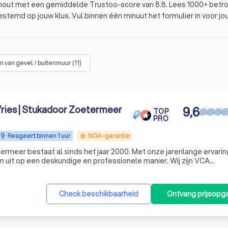
orhout met een gemiddelde Trustoo-score van 8.8. Lees 1000+ bet
stemd op jouw klus. Vul binnen één minuut het formulier in voor jo
n van gevel / buitenmuur
(
11
)
.
schikbaarheid.
Vries | Stukadoor Zoetermeer
9,6
TOP
PRO
Reageert binnen 1 uur
NOA-garantie
grade
ermeer bestaat al sinds het jaar 2000. Met onze jarenlange ervarin
rkte of beschadigde ondergronden zoals wanden en plafonds. Die 
uit op een deskundige en professionele manier. Wij zijn VCA
ren
,
behang
of verdere afwerking.
n de NOA (Nederlandse Ondernemingsvereniging voor Afbouwbedrijve
ge of kleine beschadigingen weg en bereidt de ondergrond voor op
kieren en trekt een nieuwe pleisterlaag, zodat het oppervlak weer 
gekozen voor sierpleister of een egale afwerking. Het werk vraagt
Check beschikbaarheid
Ontvang prijsopg
t hoofd werkt. Het plafond krijgt uiteindelijk een gelijkmatig en r
oor je
gevel te stucen
zorg je voor een sterke buitenmuur die je hui