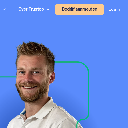
Bedrijf aanmelden
n
Over Trustoo
Login