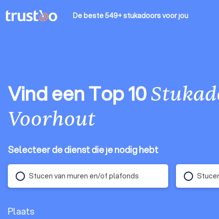
De beste 549+ stukadoors
voor jou
Vind een Top 10
Stukad
Voorhout
Selecteer de dienst die je nodig hebt
Stucen van muren en/of plafonds
Stucen
Plaats