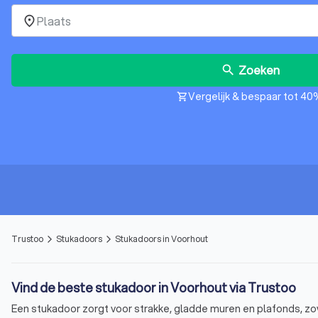
place
Zoeken
search
Vergelijk & bespaar tot 40
shopping_cart
Trustoo
Stukadoors
Stukadoors in Voorhout
arrow_forward_ios
arrow_forward_ios
Vind de beste stukadoor in Voorhout via Trustoo
Een stukadoor zorgt voor strakke, gladde muren en plafonds, zow