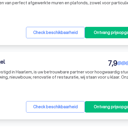
n van perfect afgewerkte muren en plafonds, zowel voor particuli
ediplomeerde stucadoors zorgen ervoor dat elke laag gipsmortel, o
 Dit geldt voor muren, plafonds of andere oppervlakken die je hebt
Check beschikbaarheid
Ontvang prijsopg
el
7,9
eken op een dag droogtijd per millimeter stucwerk. Vaak komt dit u
e wacht met schilderen of behangen.
stigd in Haarlem, is uw betrouwbare partner voor hoogwaardig stu
ng, nieuwbouw, renovatie of restauratie, wij staan voor u klaar. On
 keukens en badkamers tot woonkamers, slaapkamers en zelfs buite
jm – of schakel een professionele
schilder
in.
Check beschikbaarheid
Ontvang prijsopg