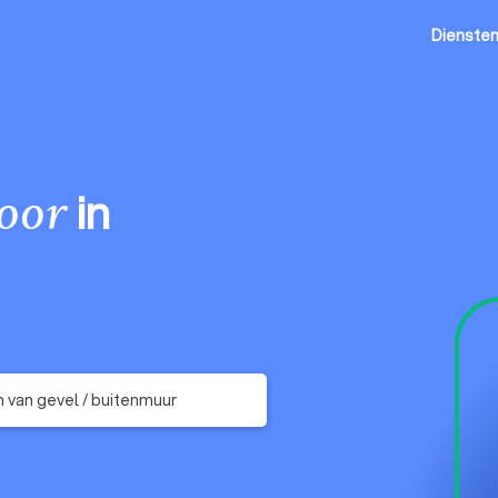
Dienste
in
oor
 van gevel / buitenmuur