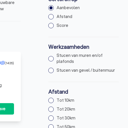
rouwbare
Aanbevolen
uw
Afstand
Score
Werkzaamheden
Stucen van muren en/of
plafonds
(1435)
Stucen van gevel / buitenmuur
g
laag maakt
Afstand
n). Uw
 een
Tot 10km
egaal is.
 meer
ave
Tot 20km
ustig
Tot 30km
s
Tot 50km