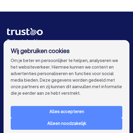
Cv- en verwarmingsinstallateurs in Krimpen aan den
IJssel
Cv- en verwarmingsinstallateurs in Berkel en
Rodenrijs
Cv- en verwarmingsinstallateurs in Ridderkerk
De beste bedrijven voor jou
Cv- en verwarmingsinstallateurs in Vondelingenplaat
Wij gebruiken cookies
Rotterdam
info@trustoo.nl
Cv- en verwarmingsinstallateurs in Amsterdam
Om je beter en persoonlijker te helpen, analyseren we
het websiteverkeer. Hiermee kunnen we content en
Cv- en verwarmingsinstallateurs in Den Haag
advertenties personaliseren en functies voor social
media bieden. Deze gegevens worden gedeeld met
Cv- en verwarmingsinstallateurs in Utrecht
onze partners en zij kunnen dit aanvullen met informatie
keyboard_arrow_down
VOOR PARTICULIEREN
die je eerder aan ze hebt verstrekt.
Cv- en verwarmingsinstallateurs in Eindhoven
keyboard_arrow_down
VOOR BEDRIJVEN
Cv- en verwarmingsinstallateurs in Tilburg
Alles accepteren
keyboard_arrow_down
OVER TRUSTOO
Cv- en verwarmingsinstallateurs in Groningen
Alleen noodzakelijk
LAND
Cv- en verwarmingsinstallateurs in Almere
Nederland