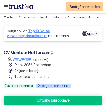
menu
Bedrijf aanmelden
Trustoo
Cv- en verwarmingsinstallateurs
Cv- en verwarmingsinstallateurs in Rotterdam
arrow_forward_ios
arrow_forward_ios
Bekijk ook de
Top 10 Cv- en
+
verwarmingsinstallateurs
in Rotterdam
CV Monteur Rotterdam
9,1
(
145
reviews
)
place
P.box 3052, Rotterdam
timelapse
24 jaar in bedrijf
Toon telefoonnummer
phone
Direct beschikbaar
Reageert binnen 1 uur
Ontvang prijsopgave