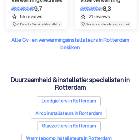
Verwarmingstechniek
Vloerverwarming
9,7
8,3
grade
grade
85
reviews
21
reviews
✓ Directe Service&Installatie
Gratis eerste adviesgesprek
Alle Cv- en verwarmingsinstallateurs in Rotterdam
bekijken
Duurzaamheid & installatie: specialisten in
Rotterdam
Loodgieters in Rotterdam
Airco installateurs in Rotterdam
Glaszetters in Rotterdam
Warmtepomp installateurs in Rotterdam