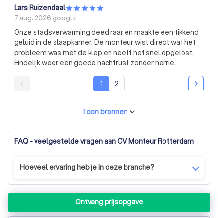
Lars Ruizendaal
7 aug. 2026
google
Onze stadsverwarming deed raar en maakte een tikkend
geluid in de slaapkamer. De monteur wist direct wat het
probleem was met de klep en heeft het snel opgelost.
Eindelijk weer een goede nachtrust zonder herrie.
1
2
Toon bronnen
FAQ - veelgestelde vragen aan CV Monteur Rotterdam
Hoeveel ervaring heb je in deze branche?
Werken uitsluitend met ervaren monteurs met meer
dan 25 jaar ervaring in het vak met een paar intern
opgeleide monteurs welke door on begeleid worden
Ontvang prijsopgave
maar ook allemaal gecertificeerd om veilig aan uw