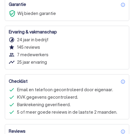
Garantie
inf
verified_user
Wij bieden garantie
Ervaring & vakmanschap
timelapse
24 jaar in bedrijf
star
145
reviews
people_outline
7 medewerkers
timeline
25 jaar ervaring
Checklist
inf
Email en telefoon gecontroleerd door eigenaar.
KVK gegevens gecontroleerd.
Bankrekening geverifieerd.
5 of meer goede reviews in de laatste 2 maanden.
Reviews
inf