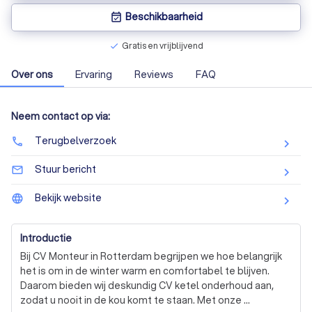
Beschikbaarheid
event_available
Gratis en vrijblijvend
check
Over ons
Ervaring
Reviews
FAQ
Neem contact op via:
Terugbelverzoek
phone
Stuur bericht
mail_outline
Bekijk website
language
Introductie
Bij CV Monteur in Rotterdam begrijpen we hoe belangrijk 
het is om in de winter warm en comfortabel te blijven. 
Daarom bieden wij deskundig CV ketel onderhoud aan, 
zodat u nooit in de kou komt te staan. Met onze 