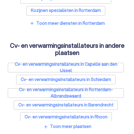
Kozijnen specialisten in Rotterdam
Zonnepanelen-installateurs in Rotterdam
Toon meer diensten in Rotterdam
add
Energielabel adviseurs in Rotterdam
Cv- en verwarmingsinstallateurs in andere
Thuisbatterij installateurs in Rotterdam
plaatsen
Cv- en verwarmingsinstallateurs in Capelle aan den
IJssel
Cv- en verwarmingsinstallateurs in Schiedam
Cv- en verwarmingsinstallateurs in Rotterdam-
Albrandswaard
Cv- en verwarmingsinstallateurs in Barendrecht
Cv- en verwarmingsinstallateurs in Rhoon
Toon meer plaatsen
add
Cv- en verwarmingsinstallateurs in Bergschenhoek