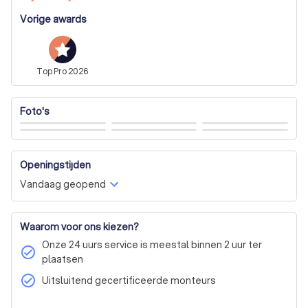
Vorige awards
Top
Pro
2026
Foto's
Openingstijden
Vandaag geopend
Waarom voor ons kiezen?
Onze 24 uurs service is meestal binnen 2 uur ter
check_circle
plaatsen
check_circle
Uitsluitend gecertificeerde monteurs