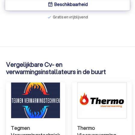
installatie te werken en ook door de fabrikant zijn
Beschikbaarheid
event_available
gecertificeerd
Gratis en vrijblijvend
check
Vergelijkbare Cv- en
verwarmingsinstallateurs in de buurt
Tegmen
Thermo