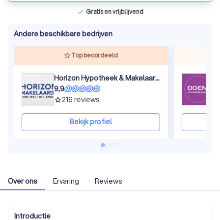
Gratis en vrijblijvend
check
Andere beschikbare bedrijven
Top beoordeeld
Horizon Hypotheek & Makelaardij
9,9
9
216
reviews
grade
gra
Bekijk profiel
Over ons
Ervaring
Reviews
Introductie