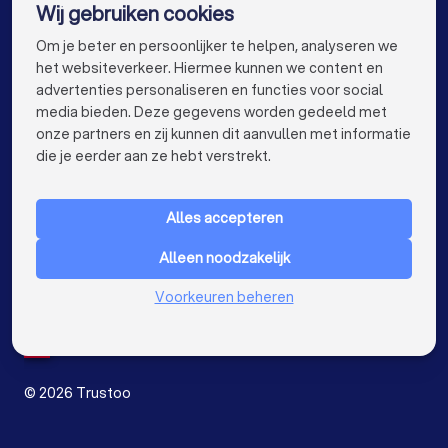
Wij gebruiken cookies
Makelaars in Enschede
Makelaars in Haarlem
info@trustoo.nl
Om je beter en persoonlijker te helpen, analyseren we
Makelaars in Arnhem
Makelaars in Amersfoort
het websiteverkeer. Hiermee kunnen we content en
advertenties personaliseren en functies voor social
Makelaars in Apeldoorn
Makelaars in Den Bosch
media bieden. Deze gegevens worden gedeeld met
onze partners en zij kunnen dit aanvullen met informatie
Makelaars in Maastricht
Makelaars in Leiden
keyboard_arrow_down
VOOR PARTICULIEREN
die je eerder aan ze hebt verstrekt.
Makelaars in Dordrecht
keyboard_arrow_down
VOOR BEDRIJVEN
Alles accepteren
keyboard_arrow_down
OVER TRUSTOO
Alleen noodzakelijk
LAND
Nederland
Voorkeuren beheren
België
Duitsland
Spanje
©
2026
Trustoo