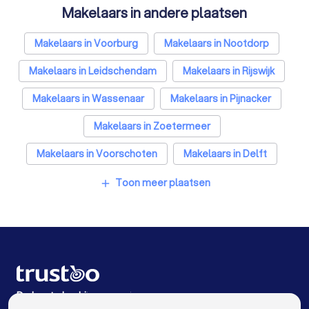
Makelaars in andere plaatsen
Relatietherapeuten in Den Haag
Psychologen in Den Haag
Makelaars in Voorburg
Makelaars in Nootdorp
Belastingadviseurs in Den Haag
Makelaars in Leidschendam
Makelaars in Rijswijk
Hypotheekadviseurs in Den Haag
Makelaars in Wassenaar
Makelaars in Pijnacker
Personal trainers in Den Haag
Makelaars in Zoetermeer
Diëtisten in Den Haag
Makelaars in Voorschoten
Makelaars in Delft
Makelaars in Wateringen
Makelaars in Amsterdam
Toon meer plaatsen
add
Makelaars in Rotterdam
Makelaars in Utrecht
Makelaars in Eindhoven
Makelaars in Tilburg
Makelaars in Groningen
Makelaars in Almere
Makelaars in Breda
Makelaars in Nijmegen
De beste bedrijven voor jou