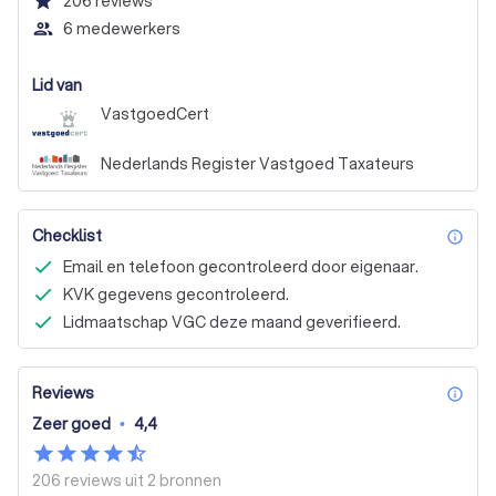
star
206
reviews
people_outline
6 medewerkers
Lid van
VastgoedCert
Nederlands Register Vastgoed Taxateurs
Checklist
inf
Email en telefoon gecontroleerd door eigenaar.
KVK gegevens gecontroleerd.
Lidmaatschap VGC deze maand geverifieerd.
Reviews
inf
Zeer goed
•
4,4
206 reviews uit
2 bronnen