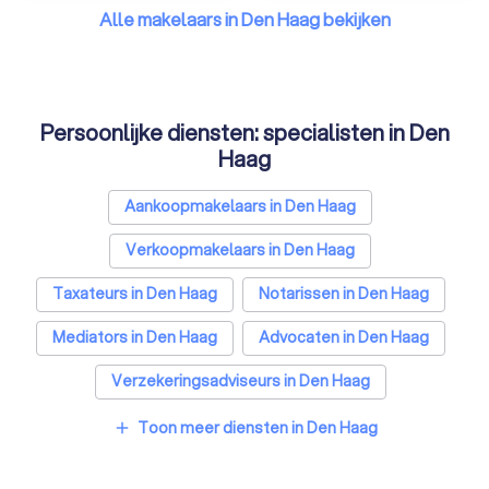
Alle makelaars in Den Haag bekijken
Persoonlijke diensten: specialisten in Den
Haag
Aankoopmakelaars in Den Haag
Verkoopmakelaars in Den Haag
Taxateurs in Den Haag
Notarissen in Den Haag
Mediators in Den Haag
Advocaten in Den Haag
Verzekeringsadviseurs in Den Haag
Financieel adviseurs in Den Haag
Toon meer diensten in Den Haag
add
Coaches in Den Haag
Rijscholen in Den Haag