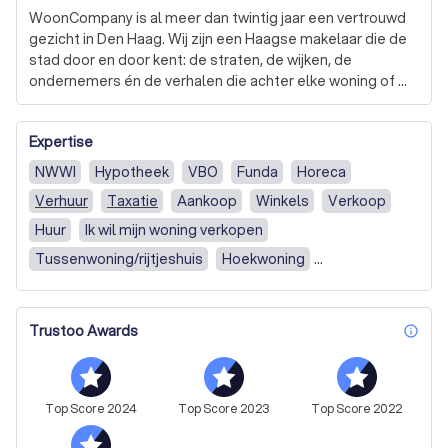
WoonCompany is al meer dan twintig jaar een vertrouwd 
gezicht in Den Haag. Wij zijn een Haagse makelaar die de 
stad door en door kent: de straten, de wijken, de 
ondernemers én de verhalen die achter elke woning of 
bedrijfsruimte schuilgaan.

Expertise
In de makelaardij draait het om persoonlijk contact. Eerlijk 
zakendoen en elkaar iets gunnen. Daarom zijn we 
NWWI
Hypotheek
VBO
Funda
Horeca
realistisch, vriendelijk én gedreven om voor iedere klant 
Verhuur
Taxatie
Aankoop
Winkels
Verkoop
het beste resultaat te behalen. Geen dure praatjes, maar 
hard werken, duidelijke afspraken en een transparante 
Huur
Ik wil mijn woning verkopen
manier van communiceren.

Tussenwoning/rijtjeshuis
Hoekwoning
Twee-onder-een-kap
Appartement
Of het nu gaat om een appartement in het centrum, een 
gezinswoning in een kindvriendelijke buurt, een 
Vrijstaande woning
Ander soort woning
Trustoo Awards
winkelpand of een moderne bedrijfsruimte: wij zetten ons 
inf
maximaal in om opdrachtgevers verder te helpen.

Neem gerust contact met ons op voor vrijblijvend advies.
Top
Score
2024
Top
Score
2023
Top
Score
2022