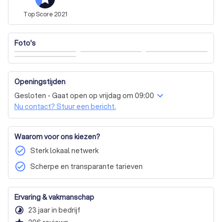
Top
Score
2021
Foto's
Openingstijden
Gesloten - Gaat open op vrijdag om 09:00
Nu contact? Stuur een bericht.
Waarom voor ons kiezen?
check_circle
Sterk lokaal netwerk
check_circle
Scherpe en transparante tarieven
Ervaring & vakmanschap
timelapse
23 jaar in bedrijf