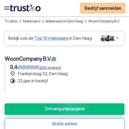
menu
Bedrijf aanmelden
Trustoo
Makelaars
Makelaars in Den Haag
WoonCompany B.V.
arrow_forward_ios
arrow_forward_ios
arrow_forward_ios
Bekijk ook de
Top 10 makelaars
in Den Haag
+
WoonCompany B.V.
9,4
(
206
reviews
)
place
Frankenslag 32, Den Haag
timelapse
23 jaar in bedrijf
Ontvang prijsopgave
Gratis advies