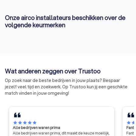
Heinkenszand vind je de allerbeste airco-professionals bij jou
in de buurt. Met de onderstaande kenmerken ben je
Onze airco installateurs beschikken over de
gegarandeerd van een veilige en professionele airco-
volgende keurmerken
installatie in Heinkenszand:
KvK-inschrijving:
Op Trustoo vind je alleen
geregistreerde airco-monteurs.
Certificering:
Op het bedrijfsprofiel zie je welke
opleiding en certificaten een airco-installatiebedrijf in
Heinkenszand heeft.
Ervaring:
Alleen bedrijven met voldoende ervaring en
betrouwbare service komen in de top 10 terecht.
Wat anderen zeggen over Trustoo
Klanttevredenheid:
Onze Trustoo-score is gebaseerd
op eerlijke en transparante reviews van andere klanten.
Op zoek naar de beste bedrijven in jouw plaats? Bespaar
Vraag direct offertes aan en geniet deze zomer van een
jezelf veel tijd en zoekwerk. Op Trustoo kun jij een geschikte
heerlijke koele leefruimte.
match vinden in jouw omgeving!
star
star
star
star
star
star
sta
Alle bedrijven waren prima
Fanta
Alle bedrijven waren prima, dit maakt de keuze moeilijk,
Fanta