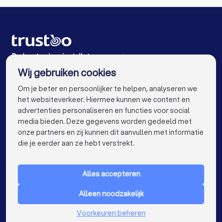
Airco installateurs in Vlissingen
Airco installateurs in Zierikzee
Airco installateurs in Hulst
De beste airco installateurs voor jou
Wij gebruiken cookies
Airco installateurs in Amsterdam
info@trustoo.nl
Om je beter en persoonlijker te helpen, analyseren we
Airco installateurs in Rotterdam
het websiteverkeer. Hiermee kunnen we content en
advertenties personaliseren en functies voor social
Airco installateurs in Den Haag
media bieden. Deze gegevens worden gedeeld met
onze partners en zij kunnen dit aanvullen met informatie
Airco installateurs in Utrecht
keyboard_arrow_down
VOOR PARTICULIEREN
die je eerder aan ze hebt verstrekt.
Airco installateurs in Eindhoven
keyboard_arrow_down
VOOR BEDRIJVEN
Airco installateurs in Tilburg
Alles accepteren
keyboard_arrow_down
OVER TRUSTOO
Airco installateurs in Groningen
Alleen noodzakelijk
LAND
Nederland
Airco installateurs in Almere
Voorkeuren beheren
België