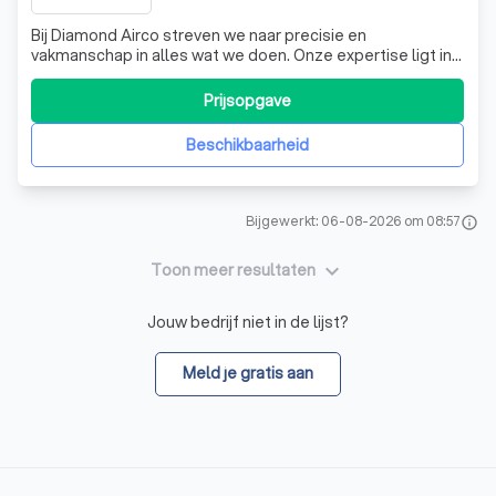
Bij Diamond Airco streven we naar precisie en
vakmanschap in alles wat we doen. Onze expertise ligt in
de montage en installatie van airconditioning systemen,
waarbij we nauwkeurigheid en vakmanschap als onze
Prijsopgave
topprioriteiten beschouwen. We begrijpen dat elke
installatie uniek is en vereisen een op m
Beschikbaarheid
Bijgewerkt: 06-08-2026 om 08:57
info
keyboard_arrow_down
Toon meer resultaten
Jouw bedrijf niet in de lijst?
Meld je gratis aan