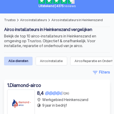
Uitstekend
|
4375
reviews
Trustoo
Airco installateurs
Airco installateurs in Heinkenszand
arrow_forward_ios
arrow_forward_ios
Airco installateurs in Heinkenszand vergelijken
Bekijk de top 10 airco-installateurs in Heinkenszand en
omgeving op Trustoo. Objectief & onafhankelijk. Voor
installatie, reparatie of onderhoud van je airco.
Alle diensten
Airco Installatie
Airco Reparatie en Onder
filter_list
Filters
1
.
Diamond-airco
8,4
(26)
Werkgebied Heinkenszand
place
9 jaar in bedrijf
timelapse