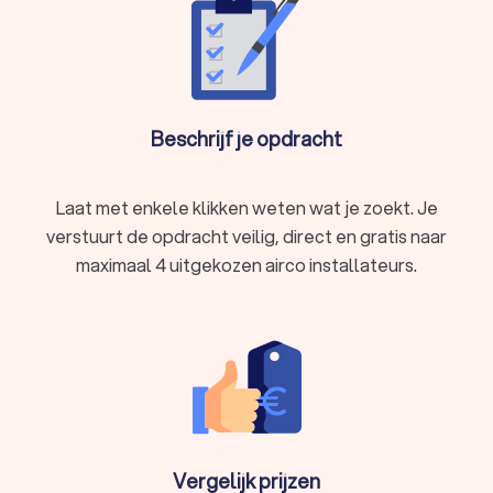
Airco installatie voor bedrijven in Heinkenszand
Naast particuliere airco-installaties bieden veel airco-
leveranciers in Heinkenszand ook airconditioning-oplossingen
voor kantoren, winkels en bedrijfspanden. Een goed
geïnstalleerd centraal aircosysteem zorgt niet alleen voor
Beschrijf je opdracht
een aangenaam werkklimaat, maar verhoogt de productiviteit
en het comfort van de medewerkers.
Laat met enkele klikken weten wat je zoekt. Je
verstuurt de opdracht veilig, direct en gratis naar
Airco-reparatie aan huis in Heinkenszand
maximaal 4 uitgekozen airco installateurs.
Functioneert je airco niet goed meer? Snelle reparatie
voorkomt verdere schade en ongemak. Een professionele
airco-monteur uit Heinkenszand kijkt wat er mis is met de
airco, voert reparaties uit of vervangt defecte onderdelen. Zo
presteert je airco weer optimaal. Meestal worden reparaties
direct bij je thuis uitgevoerd, zodat je niet lang zonder koeling
zit.
Vergelijk prijzen