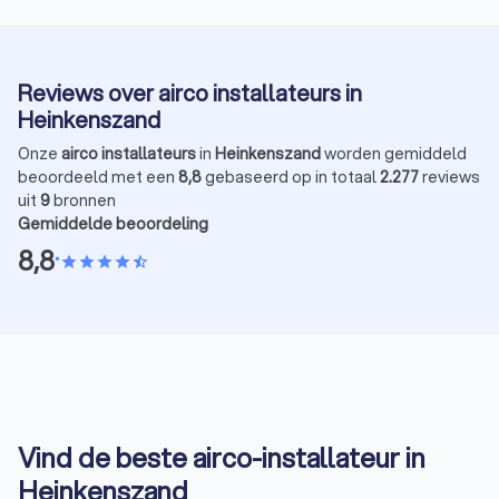
Reviews over airco installateurs in
Heinkenszand
Onze
airco installateurs
in
Heinkenszand
worden gemiddeld
beoordeeld met een
8,8
gebaseerd op in totaal
2.277
reviews
uit
9
bronnen
Gemiddelde beoordeling
8,8
•
star
star
star
star
star_half
Vind de beste airco-installateur in
Heinkenszand