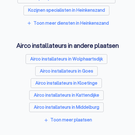
Kozijnen specialisten in Heinkenszand
Zonnepanelen-installateurs in Heinkenszand
Toon meer diensten in Heinkenszand
add
Energielabel adviseurs in Heinkenszand
Airco installateurs in andere plaatsen
Thuisbatterij installateurs in Heinkenszand
Airco installateurs in Wolphaartsdijk
Airco installateurs in Goes
Airco installateurs in Kloetinge
Airco installateurs in Kattendijke
Airco installateurs in Middelburg
Airco installateurs in Oost-Souburg
Toon meer plaatsen
add
Airco installateurs in Terneuzen