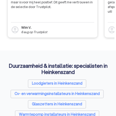
maar is voor mij heel positief. Dit geeft me vertrouwen in
gelat
de selectie door Trustpilot.
afspr
uit!
Wim V.
account_circle
account_circl
6 aug
op
Trustpilot
Duurzaamheid & installatie: specialisten in
Heinkenszand
Loodgieters in Heinkenszand
Cv- en verwarmingsinstallateurs in Heinkenszand
Glaszetters in Heinkenszand
Warmtepomp installateurs in Heinkenszand