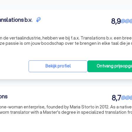
nslations b.v.
8,9
n de vertaalindustrie, hebben we bij f.a.x. Translations b.v. een bre
e passie is om jouw boodschap over te brengen in elke taal die je
of een groot project in 26 verschillende talen wilt vertale
Bekijk profiel
Ontvang prijsopg
ons
8,7
 one-woman enterprise, founded by Maria Storto in 2012. As a native 
sworn translator with a Master's degree in specialized translation f
rpreting at the University of Geneva, Switzerland. Now res