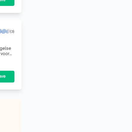
(3)
ngelse
 voor
ave