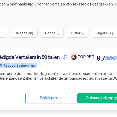
tief & onafhankelijk. Voor het vertalen van teksten of gesprekken v
6
)
Chinees
(
10
)
Deens
(
8
)
Duits
(
12
)
Engels
(
23
)
ëdigde Vertalers in 50 talen
9,7
TOP PRO
Reageert binnen 1 uur
chillende documenten, legalisaties van deze documenten bij de
 Buitenlandse Zaken en verschillende ambassades, legalisatie bij 
Bekijk profiel
Ontvang prijsopg