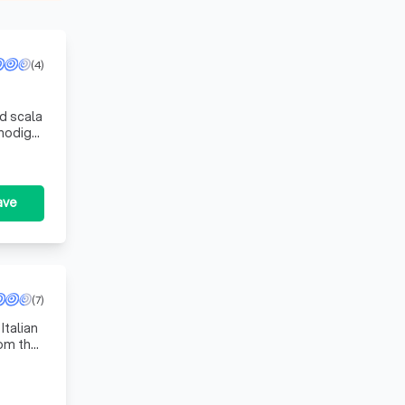
(4)
ed scala
 nodig
ave
(7)
Italian
rom the