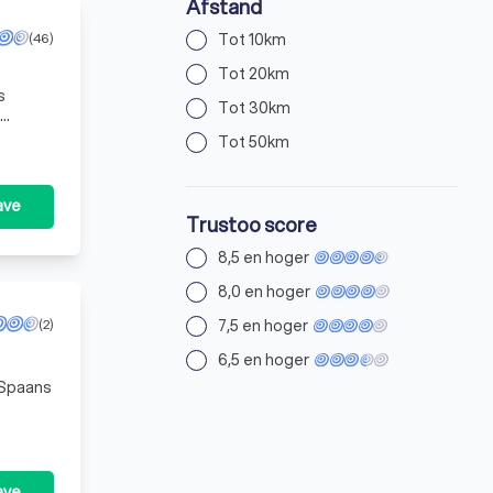
Afstand
Tot 10km
(46)
Tot 20km
s
Tot 30km
especi
Tot 50km
ave
Trustoo score
8,5 en hoger
8,0 en hoger
7,5 en hoger
(2)
6,5 en hoger
n Spaans
ave