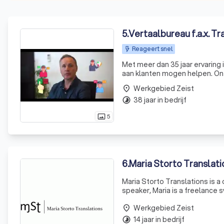
5
.
Vertaalbureau f.a.x. Tra
Reageert snel
Met meer dan 35 jaar ervaring i
aan klanten mogen helpen. Onz
hebt. Of je nu een enkel woord 
Werkgebied Zeist
place
38 jaar in bedrijf
timelapse
5
photo_size_select_actual
6
.
Maria Storto Translati
Maria Storto Translations is a
speaker, Maria is a freelance 
School of Translation and Inte
Werkgebied Zeist
place
14 jaar in bedrijf
timelapse