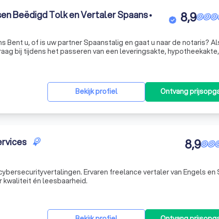
en Beëdigd Tolk en Vertaler Spaans •
8,9
s Bent u, of is uw partner Spaanstalig en gaat u naar de notaris? Al
raag bij tijdens het passeren van een leveringsakte, hypotheekakte,
t, huwelijkse voorwaarden of andere notariële akte. ‍ ‍Juridisch g
Bekijk profiel
Ontvang prijsopg
ervices
8,9
n cybersecurityvertalingen. Ervaren freelance vertaler van Engels e
 kwaliteit én leesbaarheid.
Bekijk profiel
Ontvang prijsopg