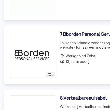
7
.
Bborden Personal Serv
Lekker op vakantie zonder zorgen? Bbo
website? Ik maak een mooie vertaling! Stapeltjes papieren en niets kunnen vi
Organizer kan jou helpen! Extra glans geven aan je trouwdag? Een beroepszanger zorgt voor een
Werkgebied Zeist
muzikale om
place
10 jaar in bedrijf
timelapse
3
photo_size_select_actual
8
.
Vertaalbureau Isabel
Welkom bij Vertaalbureau Isab