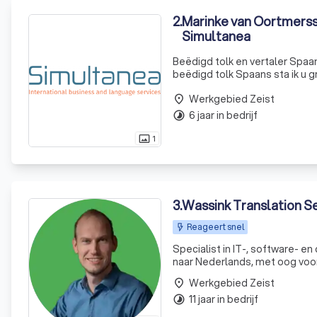
2
.
Marinke van Oortmerss
Simultanea
Beëdigd tolk en vertaler Spaan
beëdigd tolk Spaans sta ik u g
samenlevingscontract, testamen
Werkgebied Zeist
place
6 jaar in bedrijf
timelapse
1
photo_size_select_actual
3
.
Wassink Translation S
Reageert snel
Specialist in IT-, software- e
naar Nederlands, met oog voor
Werkgebied Zeist
place
11 jaar in bedrijf
timelapse