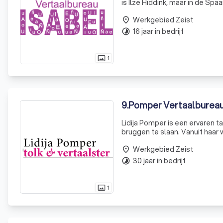
is Ilze Hiddink, maar in de Spa
Na jarenlang een avondcursus 
Werkgebied Zeist
place
16 jaar in bedrijf
timelapse
1
photo_size_select_actual
9
.
Pomper Vertaalburea
Lidija Pomper is een ervaren 
bruggen te slaan. Vanuit haar 
een breed scala aan taaldienst
Werkgebied Zeist
place
30 jaar in bedrijf
timelapse
1
photo_size_select_actual