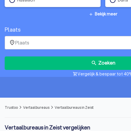
Bekijk meer
add
Plaats
place
Zoeken
search
Vergelijk & bespaar tot 40
shopping_cart
Trustoo
Vertaalbureaus
Vertaalbureaus in Zeist
arrow_forward_ios
arrow_forward_ios
Vertaalbureaus in Zeist vergelijken