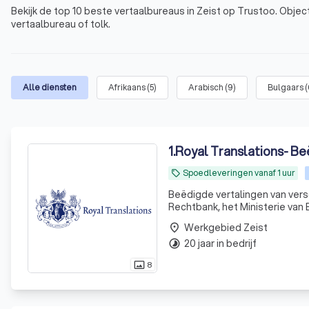
Bekijk de top 10 beste vertaalbureaus in Zeist op Trustoo. Objec
vertaalbureau of tolk.
Alle diensten
Afrikaans
(
5
)
Arabisch
(
9
)
Bulgaars
(
1
.
Royal Translations- Be
Spoedleveringen vanaf 1 uur
local_offer
Beëdigde vertalingen van vers
Rechtbank, het Ministerie van
Werkgebied Zeist
place
20 jaar in bedrijf
timelapse
8
photo_size_select_actual