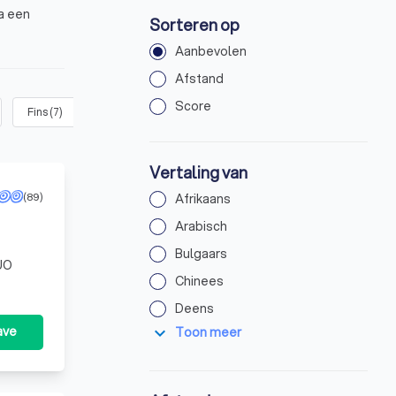
ia een
Sorteren op
Aanbevolen
Afstand
Score
Fins
(
7
)
Frans
(
11
)
Grieks
(
7
)
Indonesisch
(
4
)
Vertaling van
(89)
Afrikaans
Arabisch
Bulgaars
DUO
Chinees
Deens
expand_more
ave
Toon meer