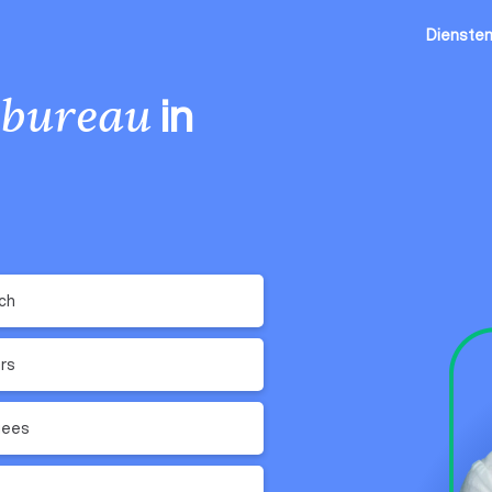
Dienste
in
lbureau
ch
rs
gees