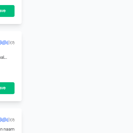
ave
(7)
ave
(7)
ijn naam