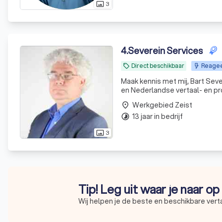
3
photo_size_select_actual
4
.
Severein Services
Direct beschikbaar
Reagee
local_offer
Maak kennis met mij, Bart Seve
en Nederlandse vertaal- en pro
beide talen, ik lever bijvoorbe
Werkgebied Zeist
place
13 jaar in bedrijf
timelapse
3
photo_size_select_actual
Tip! Leg uit waar je naar o
Wij helpen je de beste en beschikbare vert