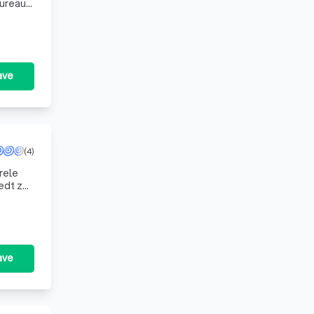
bureau.
ave
(4)
rele
iedt ze
c
ave