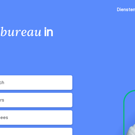
Dienste
in
lbureau
ch
rs
gees