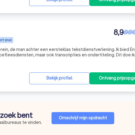
8,9
rt snel
rein, de man achter een eersteklas tekstdienstverlening. Ik bied E
efleesdiensten, maar ook transcripties en ondertiteling. Dit doe ik
eld zowel vertalingen uit het Engels naar het Nederlands, als a
Bekijk profiel
Ontvang prijsopg
p zoek bent
Omschrijf mijn opdracht
aalbureaus te vinden.