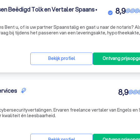
en Beëdigd Tolk en Vertaler Spaans •
8,9
s Bent u, of is uw partner Spaanstalig en gaat u naar de notaris? Al
raag bij tijdens het passeren van een leveringsakte, hypotheekakte,
t, huwelijkse voorwaarden of andere notariële akte. ‍ ‍Juridisch g
Bekijk profiel
Ontvang prijsopg
ervices
8,9
n cybersecurityvertalingen. Ervaren freelance vertaler van Engels e
 kwaliteit én leesbaarheid.
Bekijk profiel
Ontvang prijsopg