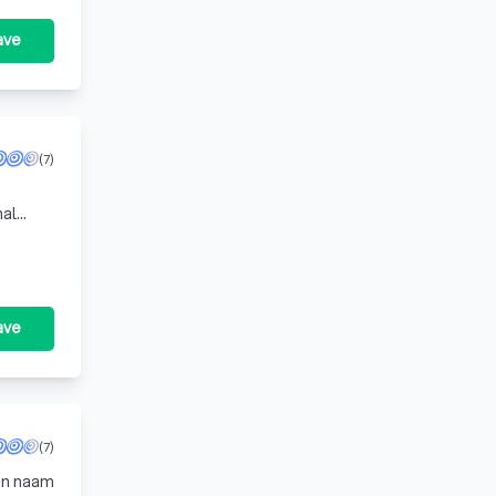
ave
(7)
ave
(7)
ijn naam