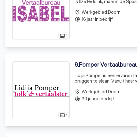
is Ilze Hiddink, maar in de Spa
Na jarenlang een avondcursus 
Werkgebied Doorn
place
16 jaar in bedrijf
timelapse
1
photo_size_select_actual
9
.
Pomper Vertaalburea
Lidija Pomper is een ervaren 
bruggen te slaan. Vanuit haar 
een breed scala aan taaldienst
Werkgebied Doorn
place
30 jaar in bedrijf
timelapse
1
photo_size_select_actual