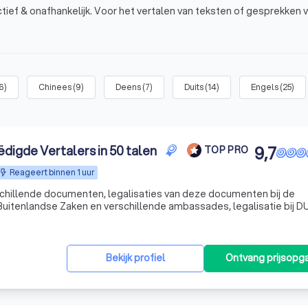
tief & onafhankelijk. Voor het vertalen van teksten of gesprekken v
6
)
Chinees
(
9
)
Deens
(
7
)
Duits
(
14
)
Engels
(
25
)
ëdigde Vertalers in 50 talen
9,7
TOP PRO
Reageert binnen 1 uur
chillende documenten, legalisaties van deze documenten bij de
 Buitenlandse Zaken en verschillende ambassades, legalisatie bij 
Bekijk profiel
Ontvang prijsopg