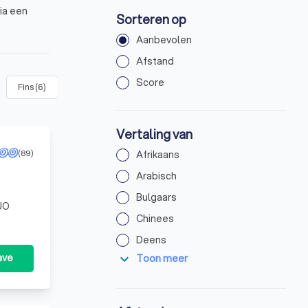
ia een
Sorteren op
Aanbevolen
Afstand
Score
Fins
(
6
)
Frans
(
11
)
Grieks
(
7
)
Indonesisch
(
4
)
Vertaling van
(89)
Afrikaans
Arabisch
Bulgaars
DUO
Chinees
Deens
expand_more
ave
Toon meer