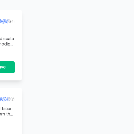
(4)
ed scala
 nodig
ave
(7)
Italian
rom the