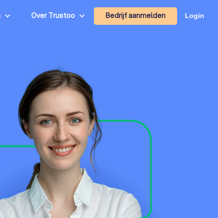
Bedrijf aanmelden
n
Over Trustoo
Login