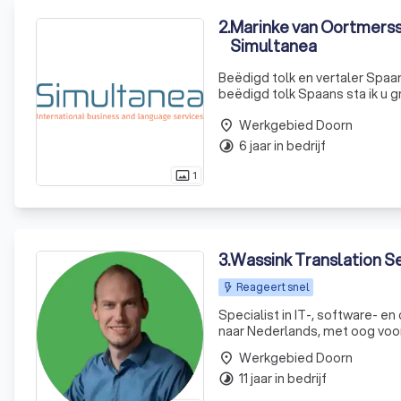
2
.
Marinke van Oortmerss
Simultanea
Beëdigd tolk en vertaler Spaan
beëdigd tolk Spaans sta ik u g
samenlevingscontract, testamen
Werkgebied Doorn
place
6 jaar in bedrijf
timelapse
1
photo_size_select_actual
3
.
Wassink Translation S
Reageert snel
Specialist in IT-, software- e
naar Nederlands, met oog voor
Werkgebied Doorn
place
11 jaar in bedrijf
timelapse