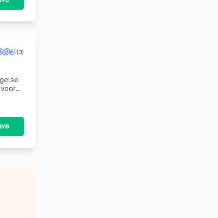
(3)
ngelse
 voor
ave