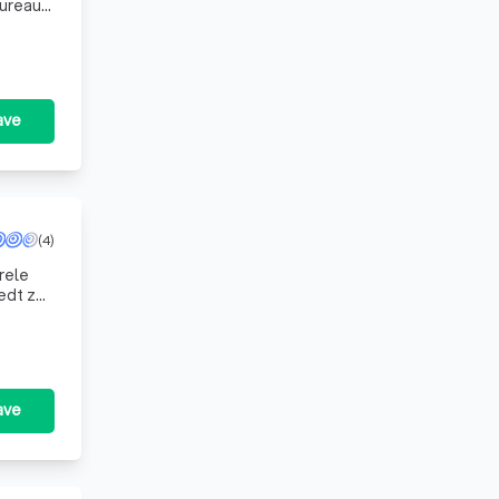
bureau.
ave
(4)
rele
iedt ze
c
ave