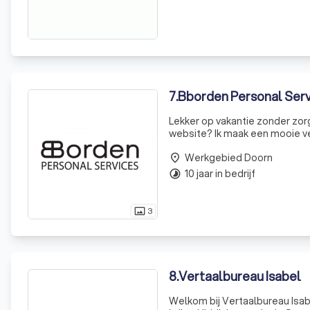
7
.
Bborden Personal Serv
Lekker op vakantie zonder zorgen? Bbo
website? Ik maak een mooie vertaling! Stapeltjes papieren en niets kunnen vi
Organizer kan jou helpen! Extra glans geven aan je trouwdag? Een beroepszanger zorgt voor een
Werkgebied Doorn
muzikale om
place
10 jaar in bedrijf
timelapse
3
photo_size_select_actual
8
.
Vertaalbureau Isabel
Welkom bij Vertaalbureau Isab