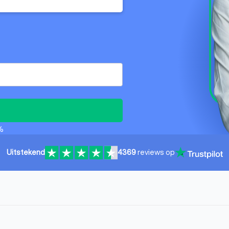
%
Uitstekend
4369
reviews op