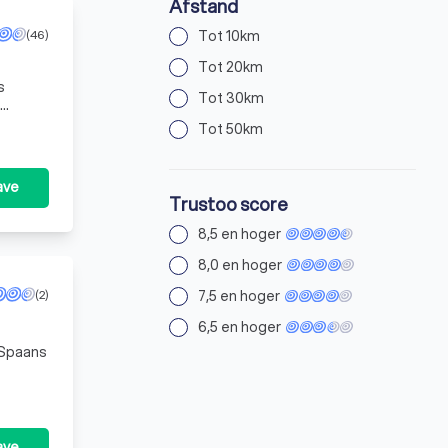
Afstand
Tot 10km
(46)
Tot 20km
s
Tot 30km
especi
Tot 50km
ave
Trustoo score
8,5 en hoger
8,0 en hoger
7,5 en hoger
(2)
6,5 en hoger
n Spaans
ave