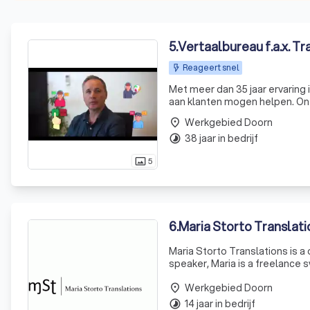
5
.
Vertaalbureau f.a.x. Tra
Reageert snel
Met meer dan 35 jaar ervaring i
aan klanten mogen helpen. Onz
hebt. Of je nu een enkel woord 
Werkgebied Doorn
place
38 jaar in bedrijf
timelapse
5
photo_size_select_actual
6
.
Maria Storto Translati
Maria Storto Translations is a
speaker, Maria is a freelance 
School of Translation and Inte
Werkgebied Doorn
place
14 jaar in bedrijf
timelapse