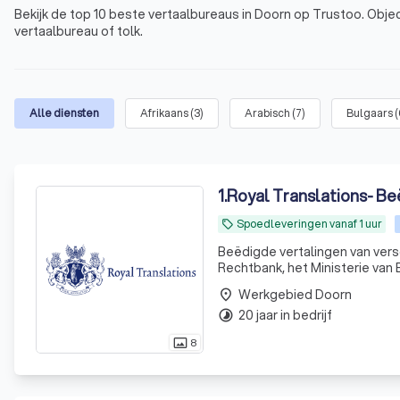
Bekijk de top 10 beste vertaalbureaus in Doorn op Trustoo. Objec
vertaalbureau of tolk.
Alle diensten
Afrikaans
(
3
)
Arabisch
(
7
)
Bulgaars
(
1
.
Royal Translations- Be
Spoedleveringen vanaf 1 uur
local_offer
Beëdigde vertalingen van vers
Rechtbank, het Ministerie van
Werkgebied Doorn
place
20 jaar in bedrijf
timelapse
8
photo_size_select_actual