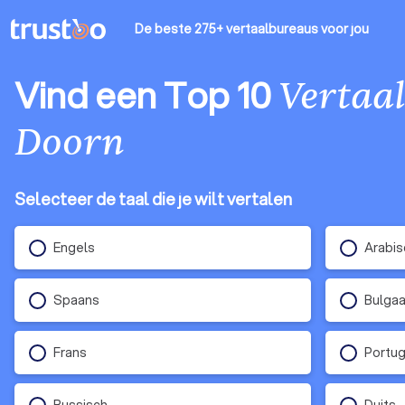
De beste 275+ vertaalbureaus
voor jou
Vind een Top 10
Vertaa
Doorn
Selecteer de taal die je wilt vertalen
Engels
Arabis
Spaans
Bulgaa
Frans
Portu
Russisch
Duits