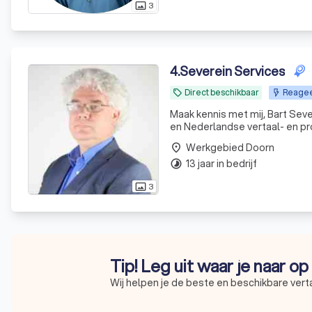
3
photo_size_select_actual
4
.
Severein Services
Direct beschikbaar
Reagee
local_offer
Maak kennis met mij, Bart Seve
en Nederlandse vertaal- en pro
beide talen, ik lever bijvoorbe
Werkgebied Doorn
place
13 jaar in bedrijf
timelapse
3
photo_size_select_actual
Tip! Leg uit waar je naar o
Wij helpen je de beste en beschikbare vert