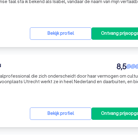
anse taal sta ik bekend als Isabel, vandaar de naam van mijn vertaal
Spaans te hebben gevolgd, ontwikkelde ik een diepe liefde voor
Bekijk profiel
Ontvang prijsopg
u
8,5
taalprofessional die zich onderscheidt door haar vermogen om cultu
woonplaats Utrecht werkt ze in heel Nederland en daarbuiten, en b
en aan. Of u nu zaken doet op de westelijke Balkan, een meertalig 
Bekijk profiel
Ontvang prijsopg