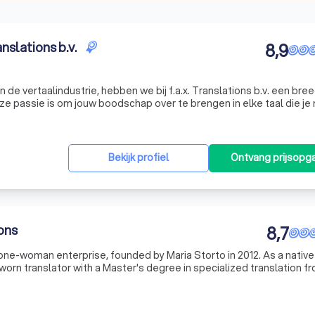
nslations b.v.
8,9
n de vertaalindustrie, hebben we bij f.a.x. Translations b.v. een bre
e passie is om jouw boodschap over te brengen in elke taal die je
of een groot project in 26 verschillende talen wilt vertale
Bekijk profiel
Ontvang prijsopg
ons
8,7
 one-woman enterprise, founded by Maria Storto in 2012. As a native 
sworn translator with a Master's degree in specialized translation f
rpreting at the University of Geneva, Switzerland. Now res