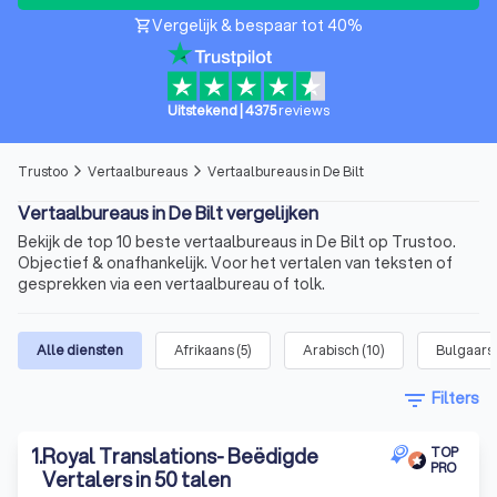
Vergelijk & bespaar tot 40%
shopping_cart
Uitstekend
|
4375
reviews
Trustoo
Vertaalbureaus
Vertaalbureaus in De Bilt
arrow_forward_ios
arrow_forward_ios
Vertaalbureaus in De Bilt vergelijken
Bekijk de top 10 beste vertaalbureaus in De Bilt op Trustoo.
Objectief & onafhankelijk. Voor het vertalen van teksten of
gesprekken via een vertaalbureau of tolk.
Alle diensten
Afrikaans
(
5
)
Arabisch
(
10
)
Bulgaars
filter_list
Filters
1
.
Royal Translations- Beëdigde
TOP
PRO
Vertalers in 50 talen