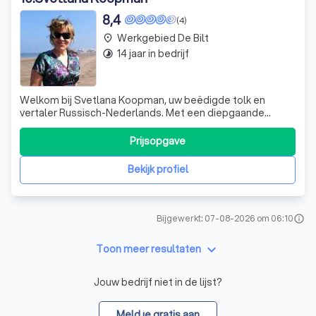
8,4
(4)
Werkgebied De Bilt
place
14 jaar in bedrijf
timelapse
Welkom bij Svetlana Koopman, uw beëdigde tolk en
vertaler Russisch-Nederlands. Met een diepgaande
kennis van beide talen en een passie voor communicatie,
bied ik een breed scala aan tolk- en vertaaldiensten aan.
Prijsopgave
Of u nu juridische assistentie nodig heeft bij een bezoek
aan een notaris, advocaat of r
Bekijk profiel
Bijgewerkt: 07-08-2026 om 06:10
info
keyboard_arrow_down
Toon meer resultaten
Jouw bedrijf niet in de lijst?
Meld je gratis aan