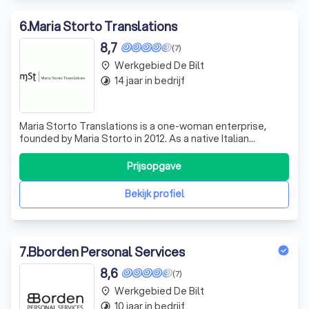
6
.
Maria Storto Translations
8,7
(7)
Werkgebied De Bilt
place
14 jaar in bedrijf
timelapse
Maria Storto Translations is a one-woman enterprise,
founded by Maria Storto in 2012. As a native Italian
speaker, Maria is a freelance sworn translator with a
Master's degree in specialized translation from the
Prijsopgave
School of Translation and Interpreting at the University of
Geneva, Switzerland. Now res
Bekijk profiel
7
.
Bborden Personal Services
8,6
(7)
Werkgebied De Bilt
place
10 jaar in bedrijf
timelapse