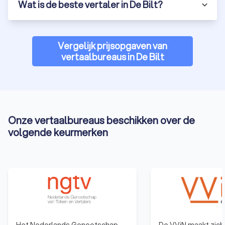
Wat is de beste vertaler in De Bilt?
beste opties. Een professioneel vertaalbureau in De Bilt is de
sleutel tot hoogwaardige en nauwkeurige vertalingen. Door
het kiezen van een erkend vertaalbureau of een beëdigd
vertaalbureau profiteer je van expertise en betrouwbaarheid.
Vergelijk prijsopgaven van
vertaalbureaus in De Bilt
Onze vertaalbureaus beschikken over de
volgende keurmerken
Het Nederlands Genootschap
De VViN maakt zich 