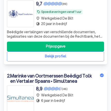
9,7
(89)
Spoedleveringen vanaf 1 uur
local_offer
Werkgebied De Bilt
place
20 jaar in bedrijf
timelapse
Beëdigde vertalingen van verschillende documenten,
legalisaties van deze documenten bij de Rechtbank, het
Ministerie van Buitenlandse Zaken en verschillende
ambassades, legalisatie bij DUO
Prijsopgave
Bekijk profiel
2
.
Marinke van Oortmerssen Beëdigd Tolk
en Vertaler Spaans • Simultanea
8,9
(46)
Werkgebied De Bilt
place
6 jaar in bedrijf
timelapse