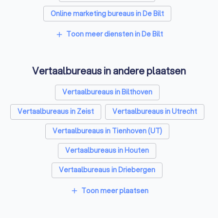
Online marketing bureaus in De Bilt
Tekstschrijvers in De Bilt
Toon meer diensten in De Bilt
add
SEO-specialisten in De Bilt
Vertaalbureaus in andere plaatsen
Grafisch ontwerpers in De Bilt
Reclamebureaus in De Bilt
Accountants in De Bilt
Vertaalbureaus in Bilthoven
Vertaalbureaus in Zeist
Vertaalbureaus in Utrecht
Vertaalbureaus in Tienhoven (UT)
Vertaalbureaus in Houten
Vertaalbureaus in Driebergen
Vertaalbureaus in Maarssen
Toon meer plaatsen
add
Vertaalbureaus in De Meern