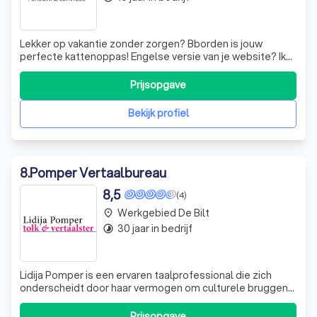
Lekker op vakantie zonder zorgen? Bborden is jouw
perfecte kattenoppas! Engelse versie van je website? Ik
maak een mooie vertaling! Stapeltjes papieren en niets
kunnen vinden? De Professional Organizer kan jou helpen!
Prijsopgave
Extra glans geven aan je trouwdag? Een beroepszanger
zorgt voor een muzikale om
Bekijk profiel
8
.
Pomper Vertaalbureau
8,5
(4)
Werkgebied De Bilt
place
30 jaar in bedrijf
timelapse
Lidija Pomper is een ervaren taalprofessional die zich
onderscheidt door haar vermogen om culturele bruggen
te slaan. Vanuit haar woonplaats Utrecht werkt ze in heel
Nederland en daarbuiten, en biedt ze een breed scala aan
Prijsopgave