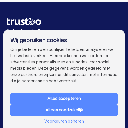
Vertaalbureaus in Soest
Vertaalbureaus in Nieuwegein
Vertaalbureaus in Amsterdam
De beste vertaalbureaus voor jou
Wij gebruiken cookies
Vertaalbureaus in Rotterdam
info@trustoo.nl
Om je beter en persoonlijker te helpen, analyseren we
Vertaalbureaus in Den Haag
het websiteverkeer. Hiermee kunnen we content en
advertenties personaliseren en functies voor social
Vertaalbureaus in Eindhoven
media bieden. Deze gegevens worden gedeeld met
onze partners en zij kunnen dit aanvullen met informatie
Vertaalbureaus in Tilburg
keyboard_arrow_down
VOOR PARTICULIEREN
die je eerder aan ze hebt verstrekt.
Vertaalbureaus in Groningen
keyboard_arrow_down
VOOR BEDRIJVEN
Vertaalbureaus in Almere
Vertaalbureaus in Breda
Alles accepteren
keyboard_arrow_down
OVER TRUSTOO
Vertaalbureaus in Nijmegen
Alleen noodzakelijk
LAND
Nederland
Vertaalbureaus in Enschede
Voorkeuren beheren
België