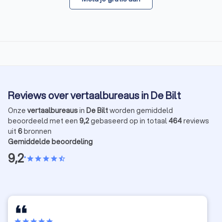
Reviews over vertaalbureaus in De Bilt
Onze
vertaalbureaus
in
De Bilt
worden gemiddeld
beoordeeld met een
9,2
gebaseerd op in totaal
464
reviews
uit
6
bronnen
Gemiddelde beoordeling
9,2
•
star
star
star
star
star_half
star
star
star
star
star