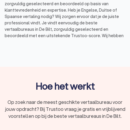
zorgvuldig geselecteerd en beoordeeld op basis van
klanttevredenheid en expertise. Heb je Engelse, Duitse of
Spaanse vertaling nodig? Wij zorgen ervoor dat je de juiste
professional vindt. Je vindt eenvoudig de beste
vertaalbureaus in De Bilt, zorgvuldig geselecteerd en
beoordeeld met een uitstekende Trustoo-score. Wij hebben
een top 10 samengesteld van ervaren vertaalbureaus in De
Bilt, perfect afgestemd op jouw specifieke wensen en
behoeften. Met Trustoo vergelijk je eenvoudig
vertaalbureaus en
tolken
in De Bilt en vraag je gratis offertes
aan. Zo maak je een weloverwogen keuze en zorg je ervoor
dat al jouw vertalingen van hoogwaardige kwaliteit zijn.
Hoe het werkt
Vind het beste vertaalbureau in De Bilt voor
jouw vertalingen
Op zoek naar de meest geschikte vertaalbureau voor
jouw opdracht? Bij Trustoo vraag je gratis en vrijblijvend
Ben je op zoek naar een professioneel vertaalbureau in De Bilt
voor hoogwaardige vertalingen? Ben je op zoek naar
voorstellen op bij de beste vertaalbureaus in De Bilt.
vertalingen voor juridische documenten, technische
handleidingen, medische rapporten of marketingmateriaal?