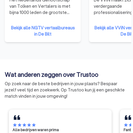
van Tolken en Vertalers is met
verdergaande
bijna 1000 leden de grootste
professionalisering
beroepsvereniging van tolken en
Nederlandse tolk- 
vertalers in Nederland. Met
vertaalsector. Het 
Bekijk alle NGTV vertaalbureaus
Bekijk alle VViN ver
specialisten in vrijwel alle talen
dat klanten er op 
in De Bilt
De Bil
en vakgebieden, waaronder
vertrouwen dat ze 
beëdigd vertalers en beëdigd
krijgen die voldoen
tolken. Het NGTV staat al meer
kwaliteitseisen. En 
dan 60 jaar voor kwaliteit en
en prijsafspraken 
betrouwbaarheid!
gecommuniceerd en
worden nagekomen
Wat anderen zeggen over Trustoo
Op zoek naar de beste bedrijven in jouw plaats? Bespaar
jezelf veel tijd en zoekwerk. Op Trustoo kun jij een geschikte
match vinden in jouw omgeving!
star
star
star
star
star
star
sta
Alle bedrijven waren prima
Fanta