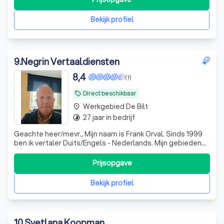
taaldiensten aan. Of u nu zaken doet op de westelijke
Balkan, een meertalig c
Bekijk profiel
9
.
Negrin Vertaaldiensten
8,4
(1)
Direct beschikbaar
local_offer
Werkgebied De Bilt
place
27 jaar in bedrijf
timelapse
Geachte heer/mevr., Mijn naam is Frank Orval. Sinds 1999
ben ik vertaler Duits/Engels - Nederlands. Mijn gebieden
zijn Technisch, Algemeen, Marketing. Ook werk ik met de
vertaaltool Trados
Prijsopgave
Bekijk profiel
10
.
Svetlana Koopman