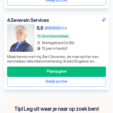
Bekijk profiel
4
.
Severein Services
8,9
(3)
Direct beschikbaar
local_offer
Werkgebied De Bilt
place
13 jaar in bedrijf
timelapse
Maak kennis met mij, Bart Severein, de man achter een
eersteklas tekstdienstverlening. Ik bied Engelse en
Nederlandse vertaal- en proefleesdiensten, maar ook
transcripties en ondertiteling. Dit doe ik voor beide talen,
Prijsopgave
ik lever bijvoorbeeld zowel vertalingen uit het Engels naar
het Nederlands, als a
Bekijk profiel
Tip! Leg uit waar je naar op zoek bent