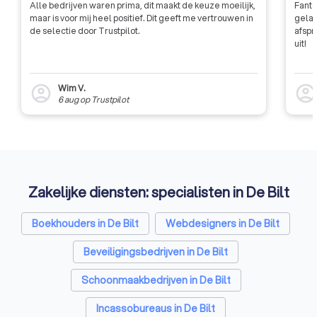
Alle bedrijven waren prima, dit maakt de keuze moeilijk,
Fanta
maar is voor mij heel positief. Dit geeft me vertrouwen in
gelat
de selectie door Trustpilot.
afspr
uit!
Wim V.
account_circle
account_circl
6 aug
op
Trustpilot
Zakelijke diensten: specialisten in De Bilt
Boekhouders in De Bilt
Webdesigners in De Bilt
Beveiligingsbedrijven in De Bilt
Schoonmaakbedrijven in De Bilt
Incassobureaus in De Bilt