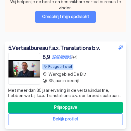
Wij helpen je de beste en beschikbare vertaalbureaus te
vinden.
Omschrijf mijn opdracht
5
.
Vertaalbureau f.a.x. Translations b.v.
8,9
(4)
Reageert snel
Werkgebied De Bilt
place
38 jaar in bedrijf
timelapse
Met meer dan 35 jaar ervaring in de vertaalindustrie,
hebben we bij f.a.x. Translations b.v. een breed scala aan
klanten mogen helpen. Onze passie is om jouw
boodschap over te brengen in elke taal die je nodig hebt.
Prijsopgave
Of je nu een enkel woord of een groot project in 26
verschillende talen wilt vertale
Bekijk profiel