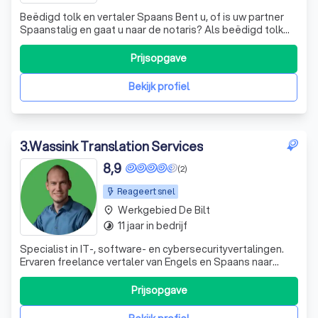
Beëdigd tolk en vertaler Spaans Bent u, of is uw partner
Spaanstalig en gaat u naar de notaris? Als beëdigd tolk
Spaans sta ik u graag bij tijdens het passeren van een
leveringsakte, hypotheekakte, samenlevingscontract,
Prijsopgave
testament, huwelijkse voorwaarden of andere notariële
akte. ‍ ‍Juridisch gespeci
Bekijk profiel
3
.
Wassink Translation Services
8,9
(2)
Reageert snel
Werkgebied De Bilt
place
11 jaar in bedrijf
timelapse
Specialist in IT-, software- en cybersecurityvertalingen.
Ervaren freelance vertaler van Engels en Spaans naar
Nederlands, met oog voor kwaliteit én leesbaarheid.
Prijsopgave