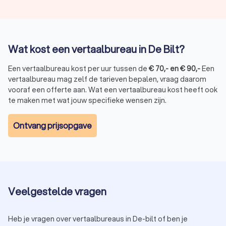
Complexiteit van de tekst:
juridische, technische of
medische teksten vereisen gespecialiseerde kennis en
zijn daarom duurder.
Beëdigde vertaling:
voor officiële documenten, zoals
contracten en diploma’s, is een beëdigde vertaler
Wat kost een vertaalbureau in De Bilt?
vereist, wat extra kosten met zich meebrengt.
Urgentie:
spoedvertalingen hebben vaak een toeslag
Een vertaalbureau kost per uur tussen de
€
70
,-
en
€
90
,-
Een
van 25% tot 50% boven op de standaardprijs.
vertaalbureau mag zelf de tarieven bepalen, vraag daarom
Opmaak en DTP:
als de vertaling in een specifieke
vooraf een offerte aan. Wat een vertaalbureau kost heeft ook
opmaak (bijv. brochures of handleidingen) moet worden
te maken met wat jouw specifieke wensen zijn.
geleverd, komen er extra kosten bij.
Ontvang prijsopgave
Indicatieve tarieven per woord
Algemene vertalingen:
€ 0,10 tot € 0,20 per woord
Beëdigde vertalingen:
€ 0,15 tot € 0,30 per woord
Technische vertalingen:
€ 0,20 tot € 0,40 per woord
Spoedvertalingen:
Toeslag van 25% tot 50% boven op
Veelgestelde vragen
de standaardprijs
Heb je vragen over vertaalbureaus in De-bilt of ben je