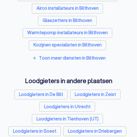
Airco installateurs in Bilthoven
Glaszetters in Bilthoven
Warmtepomp installateurs in Bilthoven
Kozijnen specialisten in Bilthoven
Zonnepanelen-installateurs in Bilthoven
Toon meer diensten in Bilthoven
add
Energielabel adviseurs in Bilthoven
Loodgieters in andere plaatsen
Thuisbatterij installateurs in Bilthoven
Loodgieters in De Bilt
Loodgieters in Zeist
Loodgieters in Utrecht
Loodgieters in Tienhoven (UT)
Loodgieters in Soest
Loodgieters in Driebergen