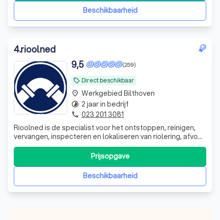
Beschikbaarheid
4
.
rioolned
9,5
(259)
Direct beschikbaar
local_offer
Werkgebied Bilthoven
place
2 jaar in bedrijf
timelapse
023 201 3081
phone
Rioolned is de specialist voor het ontstoppen, reinigen,
vervangen, inspecteren en lokaliseren van riolering, afvoer
en leidingen.
Prijsopgave
Beschikbaarheid