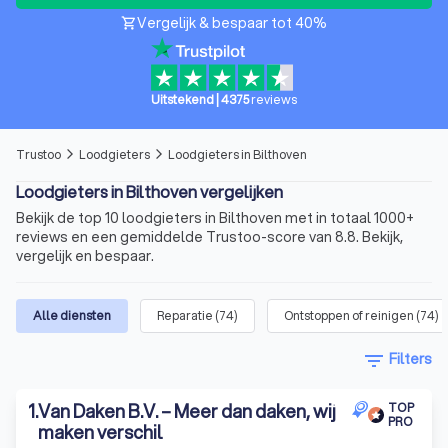
Vergelijk & bespaar tot 40%
shopping_cart
Uitstekend
|
4375
reviews
Trustoo
Loodgieters
Loodgieters in Bilthoven
arrow_forward_ios
arrow_forward_ios
Loodgieters in Bilthoven vergelijken
Bekijk de top 10 loodgieters in Bilthoven met in totaal 1000+
reviews en een gemiddelde Trustoo-score van 8.8. Bekijk,
vergelijk en bespaar.
Alle diensten
Reparatie
(
74
)
Ontstoppen of reinigen
(
74
)
filter_list
Filters
1
.
Van Daken B.V. – Meer dan daken, wij
TOP
PRO
maken verschil