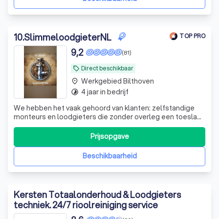
10
.
SlimmeloodgieterNL
TOP PRO
9,2
(81)
Direct beschikbaar
local_offer
Werkgebied Bilthoven
place
4 jaar in bedrijf
timelapse
We hebben het vaak gehoord van klanten: zelfstandige
monteurs en loodgieters die zonder overleg een toeslag
rekenden omdat een rioolprobleem complexer bleek te
zijn dan gedacht. Of een rekening van de extra
Prijsopgave
voorrijkosten terwijl het rioolprobleem niet direct
opgelost kon worden. Wij doen het anders!
Beschikbaarheid
Kersten Totaalonderhoud & Loodgieters
techniek. 24/7 rioolreiniging service