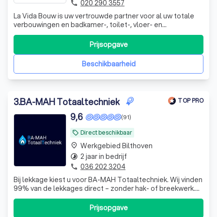
020 290 3557
phone
La Vida Bouw is uw vertrouwde partner voor al uw totale
verbouwingen en badkamer-, toilet-, vloer- en
onderhoudswerkzaamheden. Ons team van ervaren
vakmensen beschikt over vele jaren aan werkervaring en
Prijsopgave
staat garant voor hoogwaardige kwaliteit en
duurzaamheid. Of het nu gaat om een volledige badkam
Beschikbaarheid
3
.
BA-MAH Totaaltechniek
TOP PRO
9,6
(91)
Direct beschikbaar
local_offer
Werkgebied Bilthoven
place
2 jaar in bedrijf
timelapse
036 202 3204
phone
Bij lekkage kiest u voor BA-MAH Totaaltechniek. Wij vinden
99% van de lekkages direct – zonder hak- of breekwerk.
24/7 bereikbaar, betrouwbaar, met helder advies én No
Cure, No Pay.
Prijsopgave