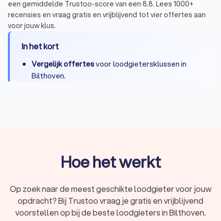
een gemiddelde Trustoo-score van een 8.8. Lees 1000+
recensies en vraag gratis en vrijblijvend tot vier offertes aan
voor jouw klus.
In het kort
Vergelijk offertes
voor loodgietersklussen in
Bilthoven.
Bij spoedgevallen
binnen enkele uren
een
loodgieter voor de deur.
Gemiddeld kost een loodgieter in Bilthoven
tussen de € 40,- en € 80,- per uur
.
Vind een
geregistreerd loodgietersbedrijf
via
Hoe het werkt
Trustoo en voorkom oplichting of verborgen
kosten.
Op zoek naar de meest geschikte loodgieter voor jouw
opdracht? Bij Trustoo vraag je gratis en vrijblijvend
voorstellen op bij de beste loodgieters in Bilthoven.
Vind snel een betrouwbare loodgieter in