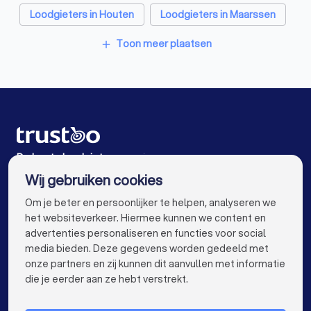
Loodgieters in Houten
Loodgieters in Maarssen
Loodgieters in De Meern
Loodgieters in Baarn
Toon meer plaatsen
add
Loodgieters in Amsterdam
Loodgieters in Rotterdam
Loodgieters in Den Haag
Loodgieters in Eindhoven
Loodgieters in Tilburg
Loodgieters in Groningen
Loodgieters in Almere
De beste loodgieters voor jou
Wij gebruiken cookies
Loodgieters in Breda
Loodgieters in Nijmegen
info@trustoo.nl
Om je beter en persoonlijker te helpen, analyseren we
Loodgieters in Enschede
Loodgieters in Haarlem
het websiteverkeer. Hiermee kunnen we content en
advertenties personaliseren en functies voor social
Loodgieters in Arnhem
Loodgieters in Amersfoort
media bieden. Deze gegevens worden gedeeld met
onze partners en zij kunnen dit aanvullen met informatie
Loodgieters in Apeldoorn
keyboard_arrow_down
VOOR PARTICULIEREN
die je eerder aan ze hebt verstrekt.
Loodgieters in Den Bosch
keyboard_arrow_down
VOOR BEDRIJVEN