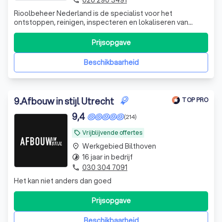
020 290 3491
phone
Rioolbeheer Nederland is de specialist voor het
ontstoppen, reinigen, inspecteren en lokaliseren van
riolering, afvoer en leidingen. Waar het voor u stopt,
ontstoppen wij.
Prijsopgave
Beschikbaarheid
9
.
Afbouw in stijl Utrecht
TOP PRO
9,4
(214)
Vrijblijvende offertes
local_offer
Werkgebied Bilthoven
place
16 jaar in bedrijf
timelapse
030 304 7091
phone
Het kan niet anders dan goed
Prijsopgave
Beschikbaarheid