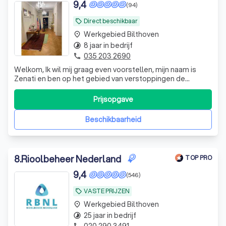
9,4
(94)
Direct beschikbaar
local_offer
Werkgebied Bilthoven
place
8 jaar in bedrijf
timelapse
035 203 2690
phone
Welkom, Ik wil mij graag even voorstellen, mijn naam is
Zenati en ben op het gebied van verstoppingen de
aangewezen persoon! Ik heb al meer dan 10 jaar ervaring,
en geen probleem is voor mij te groot. Ik los het altijd op
Prijsopgave
en geef volledige garantie.
Beschikbaarheid
8
.
Rioolbeheer Nederland
TOP PRO
9,4
(546)
VASTE PRIJZEN
local_offer
Werkgebied Bilthoven
place
25 jaar in bedrijf
timelapse