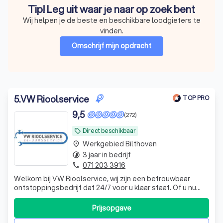
Tip! Leg uit waar je naar op zoek bent
Wij helpen je de beste en beschikbare loodgieters te
vinden.
Omschrijf mijn opdracht
5
.
VW Rioolservice
TOP PRO
9,5
(272)
Direct beschikbaar
local_offer
Werkgebied Bilthoven
place
3 jaar in bedrijf
timelapse
071 203 3916
phone
Welkom bij VW Rioolservice, wij zijn een betrouwbaar
ontstoppingsbedrijf dat 24/7 voor u klaar staat. Of u nu
problemen ondervindt met een verstopte keukenafvoer,
douche of toilet, wij hebben de kennis, ervaring en
Prijsopgave
materialen om dit snel op te lossen. Buiten ontstoppingen