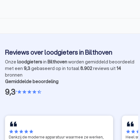
Reviews over loodgieters in Bilthoven
Onze
loodgieters
in
Bilthoven
worden gemiddeld beoordeeld
met een
9,3
gebaseerd op in totaal
8.902
reviews uit
14
bronnen
Gemiddelde beoordeling
9,3
•
star
star
star
star
star_half
star
star
star
star
star
star
star
sta
Dankzij de moderne apparatuur waarmee ze werken,
Heel sn