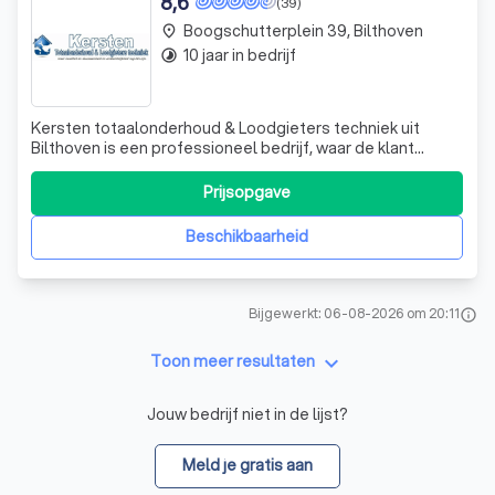
8,6
(39)
Boogschutterplein 39, Bilthoven
place
10 jaar in bedrijf
timelapse
Kersten totaalonderhoud & Loodgieters techniek uit
Bilthoven is een professioneel bedrijf, waar de klant
centraal staat met al hun wensen. Wij doen al uw klussen
in en rond uw woning, winkel of bedrijfspand. Bent u
Prijsopgave
particulier of zakelijk klant, Geen probleem voor ons! Wij
staan altijd voor u klaar!
Beschikbaarheid
Bijgewerkt: 06-08-2026 om 20:11
info
keyboard_arrow_down
Toon meer resultaten
Jouw bedrijf niet in de lijst?
Meld je gratis aan