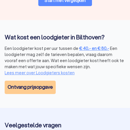
Start met vergelijken
Lekkende kraan
Gesprongen leiding
Lage waterdruk – dit wijst vaak op verstopping of
lekkage in het leidingsysteem
Lekkage opsporen
en repareren
Roestige of oude leidingen vervangen
Wat kost een loodgieter in Bilthoven?
Leidingen aanleggen
of verleggen, bijvoorbeeld bij
nieuwe installaties of een
badkamerrenovatie
Een loodgieter kost per uur tussen de
€
40
,-
en
€
80
,-
Een
loodgieter mag zelf de tarieven bepalen, vraag daarom
vooraf een offerte aan. Wat een loodgieter kost heeft ook te
Afvoerproblemen
maken met wat jouw specifieke wensen zijn.
Problemen met je afvoersysteem worden in een handomdraai
Lees meer over Loodgieters kosten
opgelost door een erkende loodgieter in Bilthoven. Denk aan:
Een
verstopte afvoer
Langzaam weglopend water – dit wijst vaak op een
Ontvang prijsopgave
beginnende verstopping
Rioolgeur in huis
Repareren of installeren
Voor professionele reparatie of installatie van sanitair en
Veelgestelde vragen
(keuken)apparatuur kun je het beste een loodgieter inhuren.