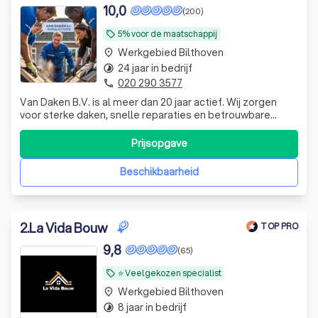
10,0
(200)
5% voor de maatschappij
local_offer
Werkgebied Bilthoven
place
24 jaar in bedrijf
timelapse
020 290 3577
phone
Van Daken B.V. is al meer dan 20 jaar actief. Wij zorgen
voor sterke daken, snelle reparaties en betrouwbare
renovaties en geven bij elke klus 5% terug aan de
maatschappij.
Prijsopgave
Beschikbaarheid
2
.
La Vida Bouw
TOP PRO
9,8
(65)
⭐ Veelgekozen specialist
local_offer
Werkgebied Bilthoven
place
8 jaar in bedrijf
timelapse