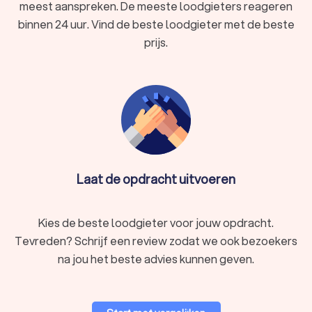
meest aanspreken. De meeste loodgieters reageren
5
binnen 24 uur. Vind de beste loodgieter met de beste
Loodgieters op Trustoo reageren vaak al binnen
enkele minuten.
prijs.
6
Door je aanvraag naar meerdere bedrijven te
sturen, vind je sneller iemand die direct
beschikbaar is.
Laat de opdracht uitvoeren
Wat doet een loodgieter?
Wat doet een loodgieter allemaal? Voor de volgende
werkzaamheden heb je een loodgieter nodig.
Kies de beste loodgieter voor jouw opdracht.
Tevreden? Schrijf een review zodat we ook bezoekers
na jou het beste advies kunnen geven.
Problemen met waterleidingen
Voor problemen met je waterleidingen kun je contact met
een loodgieter zoeken. Vraag bijvoorbeeld hulp met de
volgende klussen: