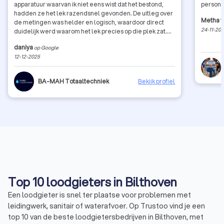
apparatuur waarvan ik niet eens wist dat het bestond,
persone
hadden ze het lek razendsnel gevonden. De uitleg over
Metha 
de metingen was helder en logisch, waardoor direct
24-11-20
duidelijk werd waarom het lek precies op die plek zat.
Het voelde als een eerlijk en betrouwbaar bedrijf dat
daniya
op Google
doet wat het belooft. Diyaro legde alles rustig uit, wat
12-12-2025
veel vertrouwen gaf.
BA-MAH Totaaltechniek
Bekijk profiel
Top 10 loodgieters in Bilthoven
Een loodgieter is snel ter plaatse voor problemen met
leidingwerk, sanitair of waterafvoer. Op Trustoo vind je een
top 10 van de beste loodgietersbedrijven in Bilthoven, met