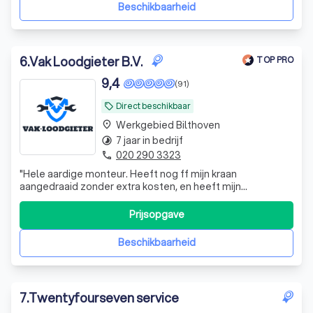
om kunnen wij u ook van die
Beschikbaarheid
6
.
Vak Loodgieter B.V.
TOP PRO
9,4
(91)
Direct beschikbaar
local_offer
Werkgebied Bilthoven
place
7 jaar in bedrijf
timelapse
020 290 3323
phone
"
Hele aardige monteur. Heeft nog ff mijn kraan
aangedraaid zonder extra kosten, en heeft mijn
verstopping waar ik voor belde binnen no time verholpen.
Goede service waren binnen 45 minuten op locatie. Zeker
Prijsopgave
voor herhaling vatbaar
"
Beschikbaarheid
7
.
Twentyfourseven service