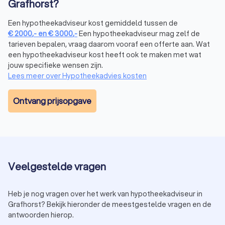
Grafhorst?
voordeel: hij vergelijkt meerdere aanbieders om de beste
deal te vinden. Een hypotheekcoach richt zich daarentegen
Een hypotheekadviseur kost gemiddeld tussen de
op begeleiding en financiële planning. Wil je de beste
€
2000
,-
en
€
3000
,-
Een hypotheekadviseur mag zelf de
hypotheek kiezen? Dan helpt een onafhankelijke adviseur je
tarieven bepalen, vraag daarom vooraf een offerte aan. Wat
bij het vinden van de juiste optie, zonder beperkt te zijn tot
een hypotheekadviseur kost heeft ook te maken met wat
één bank of aanbieder.
jouw specifieke wensen zijn.
Lees meer over Hypotheekadvies kosten
Hoe vind je de beste hypotheekadviseur in
Ontvang prijsopgave
Grafhorst?
Het vinden van een hypotheekadviseur in Grafhorst die bij jou
past, kan lastig zijn. Hier zijn enkele tips om de juiste keuze te
maken:
Vergelijk hypotheekadviseurs:
bekijk de ervaringen en
beoordelingen van andere klanten.
Veelgestelde vragen
Vraag naar de advieskosten hypotheek:
transparantie
over de kosten helpt bij het maken van een
weloverwogen keuze.
Heb je nog vragen over het werk van hypotheekadviseur in
Plan een vrijblijvend hypotheekadviesgesprek:
zo ontdek
Grafhorst? Bekijk hieronder de meestgestelde vragen en de
je of de adviseur bij jouw wensen aansluit.
antwoorden hierop.
Let op specialisaties:
sommige adviseurs zijn