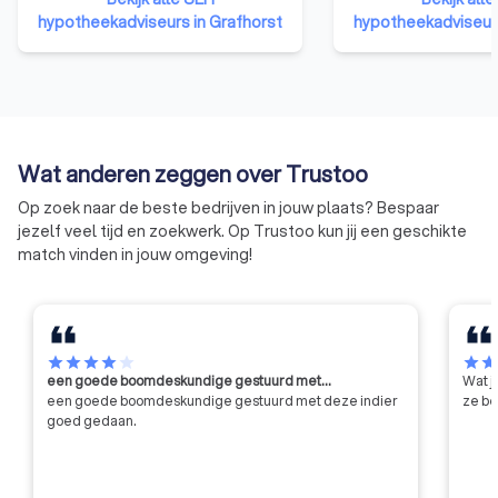
voorwaarden voor de financieel
adviseurs en
hypotheekadviseurs in Grafhorst
hypotheekadviseurs
adviseur te scheppen om zijn
verzekeringsagent
vakbekwaamheid op een hoger
aangesloten bij Kifi
niveau te brengen. De stichting
dat de klant centraa
bewaakt de kwaliteit van 8.000
aansluiting bij Kifi
Erkend Financieel Adviseurs die
een onpartijdige b
bij de SEH zijn aangesloten.
klachten, als altern
Wat anderen zeggen over Trustoo
rechter.
Op zoek naar de beste bedrijven in jouw plaats? Bespaar
jezelf veel tijd en zoekwerk. Op Trustoo kun jij een geschikte
match vinden in jouw omgeving!
star
star
star
star
star
star
sta
een goede boomdeskundige gestuurd met…
Wat j
een goede boomdeskundige gestuurd met deze indier
ze be
goed gedaan.