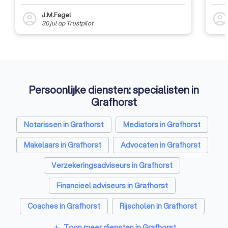
J.M.Fagel
account_circle
account_circl
30 jul
op
Trustpilot
Persoonlijke diensten: specialisten in
Grafhorst
Notarissen in Grafhorst
Mediators in Grafhorst
Makelaars in Grafhorst
Advocaten in Grafhorst
Verzekeringsadviseurs in Grafhorst
Financieel adviseurs in Grafhorst
Coaches in Grafhorst
Rijscholen in Grafhorst
Relatietherapeuten in Grafhorst
Toon meer diensten in Grafhorst
add