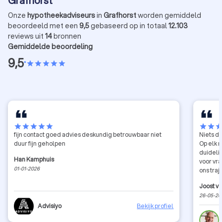
Grafhorst
Onze
hypotheekadviseurs
in
Grafhorst
worden gemiddeld
beoordeeld met een
9,5
gebaseerd op in totaal
12.103
reviews uit
14
bronnen
Gemiddelde beoordeling
9,5
•
star
star
star
star
star
star
star
star
star
star
star
star
sta
fijn contact goed advies deskundig betrouwbaar niet
Niets d
duur fijn geholpen
Op elk m
duidelij
Han Kamphuis
voor vra
01-01-2026
ons tra
ver over
Joost v
26-05-20
Advisiyo
Bekijk profiel