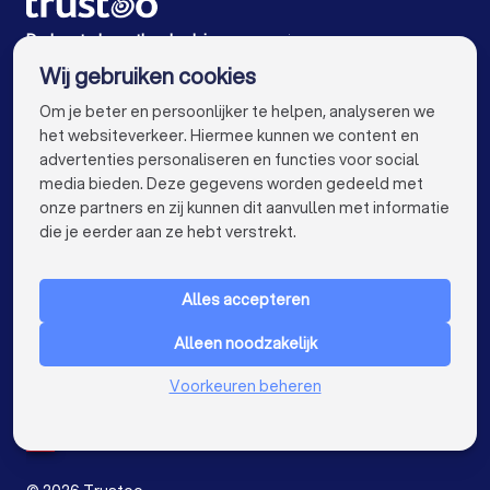
Hypotheekadviseurs in Dronten
De beste hypotheekadviseurs voor jou
Wij gebruiken cookies
Hypotheekadviseurs in Amsterdam
info@trustoo.nl
Om je beter en persoonlijker te helpen, analyseren we
Hypotheekadviseurs in Rotterdam
het websiteverkeer. Hiermee kunnen we content en
advertenties personaliseren en functies voor social
Hypotheekadviseurs in Den Haag
media bieden. Deze gegevens worden gedeeld met
onze partners en zij kunnen dit aanvullen met informatie
Hypotheekadviseurs in Utrecht
keyboard_arrow_down
VOOR PARTICULIEREN
die je eerder aan ze hebt verstrekt.
Hypotheekadviseurs in Eindhoven
keyboard_arrow_down
VOOR BEDRIJVEN
Hypotheekadviseurs in Tilburg
Alles accepteren
keyboard_arrow_down
OVER TRUSTOO
Hypotheekadviseurs in Groningen
Alleen noodzakelijk
LAND
Nederland
Hypotheekadviseurs in Almere
Voorkeuren beheren
België
Duitsland
Hypotheekadviseurs in Breda
Spanje
Hypotheekadviseurs in Nijmegen