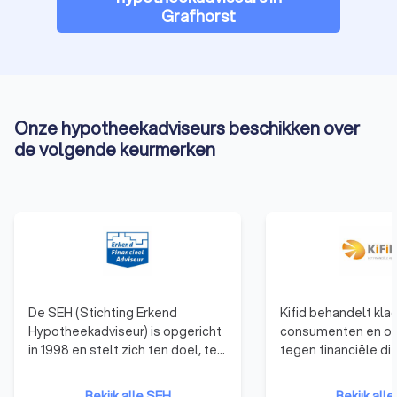
Grafhorst
Onze hypotheekadviseurs beschikken over
de volgende keurmerken
De SEH (Stichting Erkend
Kifid behandelt kla
Hypotheekadviseur) is opgericht
consumenten en o
in 1998 en stelt zich ten doel, ten
tegen financiële di
behoeve van een goed advies
die zijn aangesloten
aan de consument, de
klachteninstituut. F
Bekijk alle SEH
Bekijk alle