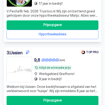
17 jaar in bedrijf
timelapse
V.Pecha16 feb. 2026 Trustoo.nl Wij zijn ontzettend goed
geholpen door onze hypotheekadviseur Matjo. Alles werd
duidelijk uitgelegd. De begeleiding was professioneel,
betrokken en geruststellend.
Prijsopgave
Hypotheekadvies
3
.
Ussien
TOP PRO
9,8
(424)
Altijd de scherpste prijs
local_offer
Werkgebied Grafhorst
place
9 jaar in bedrijf
timelapse
Welkom bij Ussien. Onze bedrijfsnaam is afgeleid van het
verkleinwoord voor 'huisje'. Wij zijn inmiddels 8 jaar actief
met ons hypotheek- en verzekeringskantoor. De starters
op de woningmarkt zijn onze hoofddoelgroep, maar wij
Prijsopgave
voorzien ook graag in advies en bemiddeling voor mensen