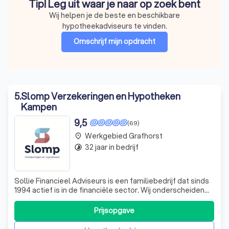
Tip! Leg uit waar je naar op zoek bent
Wij helpen je de beste en beschikbare
hypotheekadviseurs te vinden.
Omschrijf mijn opdracht
5
.
Slomp Verzekeringen en Hypotheken
Kampen
9,5
(69)
Werkgebied Grafhorst
place
32 jaar in bedrijf
timelapse
Sollie Financieel Adviseurs is een familiebedrijf dat sinds
1994 actief is in de financiële sector. Wij onderscheiden
ons door onze persoonlijke benadering en kwalitatieve
dienstverlening. Onze klantenkring strekt zich uit over
Prijsopgave
heel Nederland, maar onze roots liggen in de Hanzestad
Kampen. In 2022 z