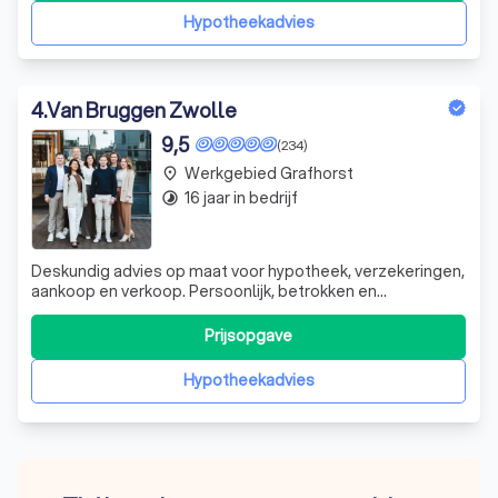
die in het verl
Hypotheekadvies
4
.
Van Bruggen Zwolle
9,5
(234)
Werkgebied Grafhorst
place
16 jaar in bedrijf
timelapse
Deskundig advies op maat voor hypotheek, verzekeringen,
aankoop en verkoop. Persoonlijk, betrokken en
oplossingsgericht, ook als het even ingewikkeld wordt.
Prijsopgave
Hypotheekadvies