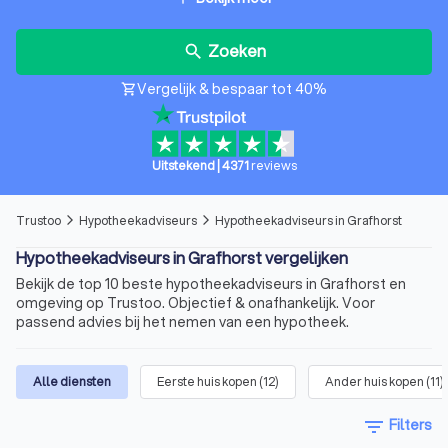
Zoeken
search
Vergelijk & bespaar tot 40%
shopping_cart
Uitstekend
|
4371
reviews
Trustoo
Hypotheekadviseurs
Hypotheekadviseurs in Grafhorst
arrow_forward_ios
arrow_forward_ios
Hypotheekadviseurs in Grafhorst vergelijken
Bekijk de top 10 beste hypotheekadviseurs in Grafhorst en
omgeving op Trustoo. Objectief & onafhankelijk. Voor
passend advies bij het nemen van een hypotheek.
Alle diensten
Eerste huis kopen
(
12
)
Ander huis kopen
(
11
)
filter_list
Filters