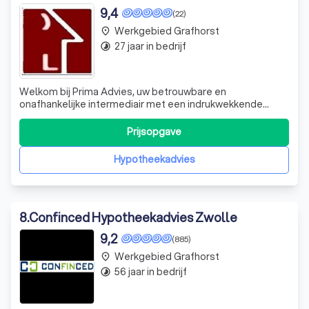
9,4
(22)
Werkgebied Grafhorst
place
27 jaar in bedrijf
timelapse
Welkom bij Prima Advies, uw betrouwbare en
onafhankelijke intermediair met een indrukwekkende
staat van dienst. Of het nu gaat om hypotheken,
verzekeringen of financieringen, wij staan altijd klaar om u
Prijsopgave
persoonlijk en deskundig te adviseren. Onze
onafhankelijkheid betekent dat we diverse producten b
Hypotheekadvies
8
.
Confinced Hypotheekadvies Zwolle
9,2
(885)
Werkgebied Grafhorst
place
56 jaar in bedrijf
timelapse