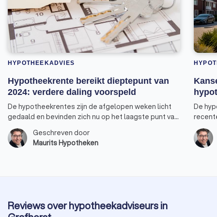
HYPOTHEEKADVIES
HYPOT
Hypotheekrente bereikt dieptepunt van
Kanse
2024: verdere daling voorspeld
hypot
De hypotheekrentes zijn de afgelopen weken licht
De hyp
gedaald en bevinden zich nu op het laagste punt van
recent
2024. Vooral de rentepercentages voor 30, 20 en 10
nieuwe 
Geschreven door
jaar-vast bereikten een nieuw dieptepunt. De rente
verhuiz
Maurits Hypotheken
voor 10 jaar vast, de populairste keuze onder
verster
huizenkopers, staat weer op hetzelfde niveau als
overwe
begin dit jaar. Er is bovendien een goede kans dat de
tarieven nog verder zullen dalen. Alleen de rente
voor 5 jaar vast heeft zijn laagste punt dit jaar nog
niet bereikt.
Reviews over hypotheekadviseurs in