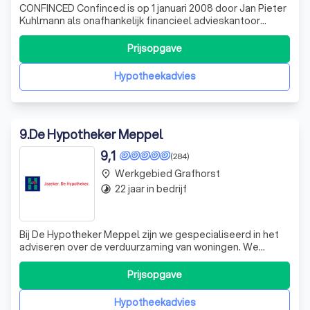
CONFINCED Confinced is op 1 januari 2008 door Jan Pieter
Kuhlmann als onafhankelijk financieel advieskantoor
opgericht. Na één jaar is Jan Wienen toegetreden en is de
onderneming omgezet naar een VOF. Jan Pieter
Prijsopgave
Kuhlmann is Hypothecair Planner, Erkend
Hypotheekadviseur. Jan Wienen is Erkend Hypot
Hypotheekadvies
9
.
De Hypotheker Meppel
9,1
(284)
Werkgebied Grafhorst
place
22 jaar in bedrijf
timelapse
Bij De Hypotheker Meppel zijn we gespecialiseerd in het
adviseren over de verduurzaming van woningen. We
begrijpen dat dit niet alleen een positieve impact heeft
op het milieu, maar ook op uw financiële situatie. Door uw
Prijsopgave
woning te verduurzamen, verbetert u het energielabel en
verhoogt u de waarde va
Hypotheekadvies