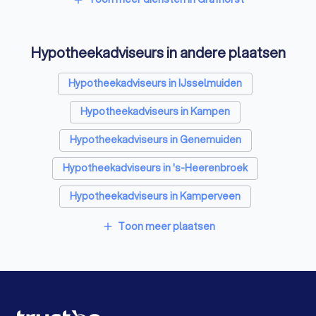
Psychologen in Grafhorst
Hypotheekadviseurs in andere plaatsen
Belastingadviseurs in Grafhorst
Personal trainers in Grafhorst
Hypotheekadviseurs in IJsselmuiden
Diëtisten in Grafhorst
Hypotheekadviseurs in Kampen
Hypotheekadviseurs in Genemuiden
Hypotheekadviseurs in 's-Heerenbroek
Hypotheekadviseurs in Kamperveen
Hypotheekadviseurs in Wezep
Toon meer plaatsen
add
Hypotheekadviseurs in Zwolle
Hypotheekadviseurs in Hattem
Hypotheekadviseurs in Elburg