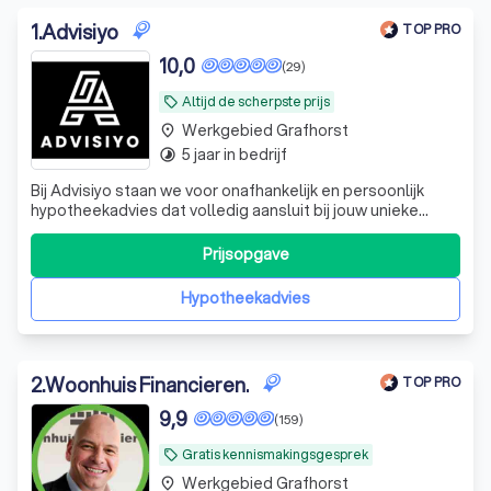
1
.
Advisiyo
TOP PRO
10,0
(29)
Altijd de scherpste prijs
local_offer
Werkgebied Grafhorst
place
5 jaar in bedrijf
timelapse
Bij Advisiyo staan we voor onafhankelijk en persoonlijk
hypotheekadvies dat volledig aansluit bij jouw unieke
situatie en wensen. Als ervaren tussenpersoon vergelijken
we de mogelijkheden bij diverse hypotheekverstrekkers
Prijsopgave
om de beste oplossing voor jou te vinden. Of je nu een
starter bent, wilt door
Hypotheekadvies
2
.
Woonhuis Financieren.
TOP PRO
9,9
(159)
Gratis kennismakingsgesprek
local_offer
Werkgebied Grafhorst
place