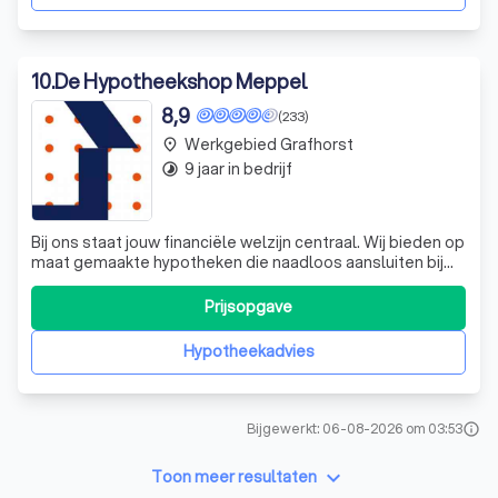
10
.
De Hypotheekshop Meppel
8,9
(233)
Werkgebied Grafhorst
place
9 jaar in bedrijf
timelapse
Bij ons staat jouw financiële welzijn centraal. Wij bieden op
maat gemaakte hypotheken die naadloos aansluiten bij
jouw wensen en situatie. Daarnaast adviseren we je over
de verzekeringen die je nodig hebt bij een koopwoning.
Prijsopgave
Ook na het afsluiten van je hypotheek blijven we
betrokken, met aandacht v
Hypotheekadvies
Bijgewerkt: 06-08-2026 om 03:53
info
keyboard_arrow_down
Toon meer resultaten