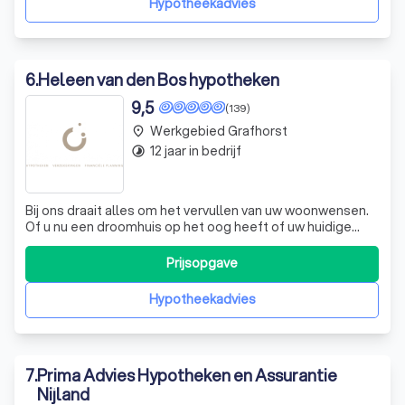
Hypotheekadvies
6
.
Heleen van den Bos hypotheken
9,5
(139)
Werkgebied Grafhorst
place
12 jaar in bedrijf
timelapse
Bij ons draait alles om het vervullen van uw woonwensen.
Of u nu een droomhuis op het oog heeft of uw huidige
hypotheek wilt herzien, wij staan voor u klaar met
deskundig advies in begrijpelijke taal. Ons team,
Prijsopgave
bestaande uit Heleen, Manuel en Jacoline, heeft een
passie voor hypotheken en financiële
Hypotheekadvies
7
.
Prima Advies Hypotheken en Assurantie
Nijland