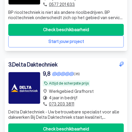
0577 201 633
phone
BP riooltechniek is niet als andere rioolbedrijven. BP
riooltechniek onderscheidt zich op het gebied van service
en kwaliteit. Wij maken gebruik van het nieuwste en beste
apparatuur en gereedschappen om uw snel en vakkundig
Check beschikbaarheid
van uw probleem af te helpen. Wij zorgen voor een schone
oplevering en een b
Start jouw project
3
.
Delta Daktechniek
9,8
(35)
Altijd de scherpste prijs
local_offer
Werkgebied Grafhorst
place
4 jaar in bedrijf
timelapse
073 203 3811
phone
Delta Daktechniek - Uw betrouwbare specialist voor alle
dakwerken Bij Delta Daktechniek staan kwaliteit,
betrouwbaarheid en klanttevredenheid centraal. Met
meer dan 15 jaar ervaring in de dakbranche helpen wij
Check beschikbaarheid