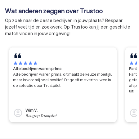
zowel de sociaal 
Wat anderen zeggen over Trustoo
belangen als de te
aspecten van het va
Op zoek naar de beste bedrijven in jouw plaats? Bespaar
jezelf veel tijd en zoekwerk. Op Trustoo kun jij een geschikte
match vinden in jouw omgeving!
star
star
star
star
star
star
sta
Alle bedrijven waren prima
Fanta
Alle bedrijven waren prima, dit maakt de keuze moeilijk,
Fanta
maar is voor mij heel positief. Dit geeft me vertrouwen in
gelat
de selectie door Trustpilot.
afspr
uit!
Wim V.
account_circle
account_circl
6 aug
op
Trustpilot