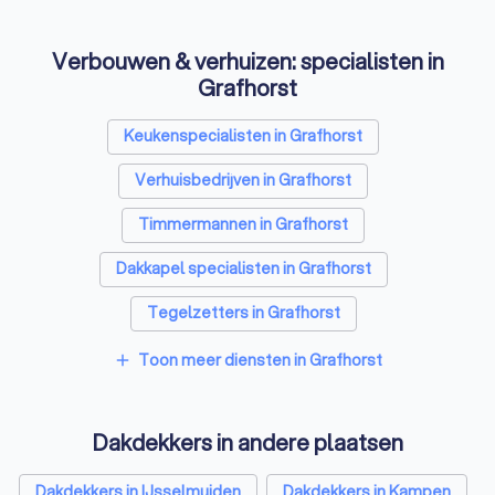
Verbouwen & verhuizen: specialisten in
Grafhorst
Keukenspecialisten in Grafhorst
Verhuisbedrijven in Grafhorst
Timmermannen in Grafhorst
Dakkapel specialisten in Grafhorst
Tegelzetters in Grafhorst
Sloopbedrijven in Grafhorst
Toon meer diensten in Grafhorst
add
Dakgootspecialisten in Grafhorst
Dakdekkers in andere plaatsen
Bouwkundige keurders in Grafhorst
Opslagruimtes in Grafhorst
Dakdekkers in IJsselmuiden
Dakdekkers in Kampen