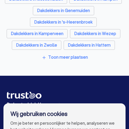
Metselaars in Grafhorst
Dakdekkers in Genemuiden
Dakdekkers in 's-Heerenbroek
Dakdekkers in Kamperveen
Dakdekkers in Wezep
Dakdekkers in Zwolle
Dakdekkers in Hattem
Dakdekkers in Elburg
Dakdekkers in Dronten
Toon meer plaatsen
add
Dakdekkers in Amsterdam
Dakdekkers in Rotterdam
Dakdekkers in Den Haag
Dakdekkers in Utrecht
Dakdekkers in Eindhoven
Dakdekkers in Tilburg
Dakdekkers in Groningen
De beste dakdekkers voor jou
Wij gebruiken cookies
Dakdekkers in Almere
Dakdekkers in Breda
info@trustoo.nl
Om je beter en persoonlijker te helpen, analyseren we
Dakdekkers in Nijmegen
Dakdekkers in Enschede