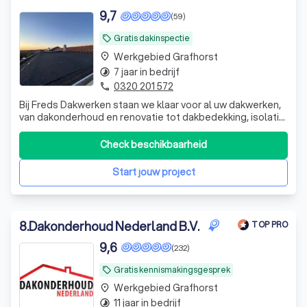
9,7
(59)
Gratis dakinspectie
local_offer
Werkgebied Grafhorst
place
7 jaar in bedrijf
timelapse
0320 201 572
phone
Bij Freds Dakwerken staan we klaar voor al uw dakwerken,
van dakonderhoud en renovatie tot dakbedekking, isolatie
en reparaties. Ook voor spoed kunt u bij ons terecht.
Check beschikbaarheid
Start jouw project
8
.
Dakonderhoud Nederland B.V.
TOP PRO
9,6
(232)
Gratis kennismakingsgesprek
local_offer
Werkgebied Grafhorst
place
11 jaar in bedrijf
timelapse