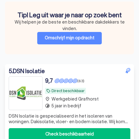
Tip! Leg uit waar je naar op zoek bent
Wij helpen je de beste en beschikbare dakdekkers te
vinden.
Omschrijf mijn opdracht
5
.
DSN Isolatie
9,7
(63)
Direct beschikbaar
local_offer
Werkgebied Grafhorst
place
5 jaar in bedrijf
timelapse
DSN Isolatie is gespecialiseerd in het isoleren van
woningen. Dakisolatie, vloer- en bodem isolatie. Wij komen
altijd vrijblijvend bij u langs om uw woning te bekijken. Na
een grondige inspectie krijgt u van ons een eerlijk advies
Check beschikbaarheid
en brengen wij u een offerte met en eerlijke prijs.