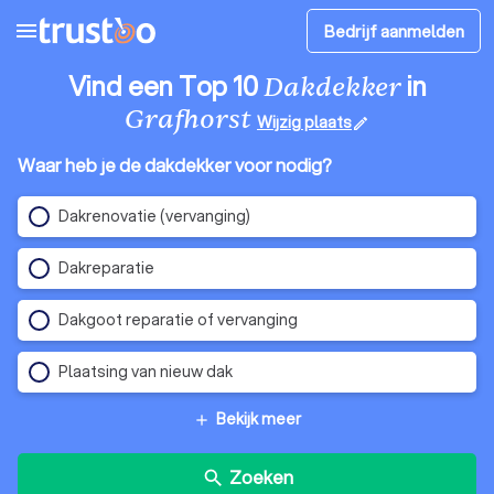
menu
Bedrijf aanmelden
Vind een Top 10
in
Dakdekker
Grafhorst
Wijzig plaats
edit
Waar heb je de dakdekker voor nodig?
Dakrenovatie (vervanging)
Dakreparatie
Dakgoot reparatie of vervanging
Plaatsing van nieuw dak
Bekijk meer
add
Zoeken
search