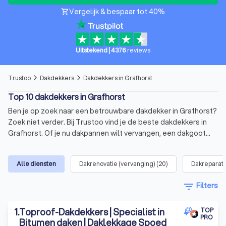
Vergelijk & bespaar tot 40%
shopping_cart
Uitstekend
|
4376
reviews
Trustoo
Dakdekkers
Dakdekkers in Grafhorst
arrow_forward_ios
arrow_forward_ios
Top 10 dakdekkers in Grafhorst
Ben je op zoek naar een betrouwbare dakdekker in Grafhorst?
Zoek niet verder. Bij Trustoo vind je de beste dakdekkers in
Grafhorst. Of je nu dakpannen wilt vervangen, een dakgoot
wilt repareren of een volledige dakrenovatie nodig hebt, bij
ons ben je er zeker van dat je een allround dakdekker vindt die
Alle diensten
Dakrenovatie (vervanging)
(
20
)
Dakreparati
past bij jouw klus. Op onze website vind je een lijst van de 10
beste dakdekkers in Grafhorst. Deze top 10 heeft een
filter_list
Filters
gemiddelde score van 8.8 op basis van 1000+ reviews.
Vergelijk vandaag nog vier offertes van dakdekkers in de
1
.
Toproof-Dakdekkers | Specialist in
buurt en kies jouw favoriet.
TOP
PRO
Wat is een dakdekker?
Bitumen daken | Daklekkage Spoed