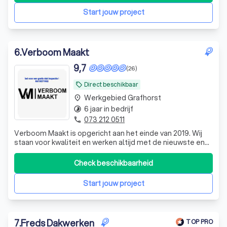
Duidelijke commun
Start jouw project
6
.
Verboom Maakt
9,7
(26)
Direct beschikbaar
local_offer
Werkgebied Grafhorst
place
6 jaar in bedrijf
timelapse
073 212 0511
phone
Verboom Maakt is opgericht aan het einde van 2019. Wij
staan voor kwaliteit en werken altijd met de nieuwste en
best bewezen producten. We zijn gespecialiseerd in
dakwerk. Door meer dan 10 jaar ervaring weten we wat we
Check beschikbaarheid
belangrijk vinden en dat is klanttevredenheid. Vanaf het
moment dat u contact me
Start jouw project
7
.
Freds Dakwerken
TOP PRO