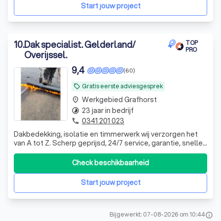
Start jouw project
10
.
Dak specialist. Gelderland/
TOP
PRO
Overijssel.
9,4
(60)
Gratis eerste adviesgesprek
local_offer
Werkgebied Grafhorst
place
23 jaar in bedrijf
timelapse
0341 201 023
phone
Dakbedekking, isolatie en timmerwerk wij verzorgen het
van A tot Z. Scherp geprijsd, 24/7 service, garantie, snelle
service. Voor al uw daklekkage, onderhoud, inspectie, Bel
snel 0341 - 269882
Check beschikbaarheid
Start jouw project
Bijgewerkt: 07-08-2026 om 10:44
info