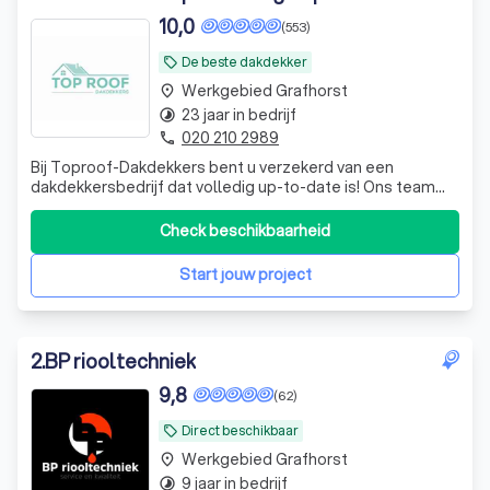
10,0
(553)
Waarom een professionele dakdekker in
Grafhorst?
De beste dakdekker
local_offer
Werkgebied Grafhorst
place
Welke diensten biedt een dakdekker aan?
23 jaar in bedrijf
timelapse
020 210 2989
Hoe vind je een betrouwbare dakdekker in
phone
Grafhorst?
Bij Toproof-Dakdekkers bent u verzekerd van een
dakdekkersbedrijf dat volledig up-to-date is! Ons team
bestaat uit gedreven en gecertificeerde dakdekkers met
een schat aan ervaring en een overvloed aan
Check beschikbaarheid
enthousiasme. Wat ons onderscheidt? Niet alleen onze
passie voor het vak, maar ook onze voortduren
Start jouw project
2
.
BP riooltechniek
9,8
(62)
Direct beschikbaar
local_offer
Werkgebied Grafhorst
place
9 jaar in bedrijf
timelapse