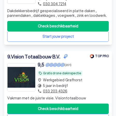
030 304 7214
phone
Dakdekkersbedrijf gespecialiseerd in platte daken ,
pannendaken , daklekkages , voegwerk , zink en loodwerk.
Check beschikbaarheid
Start jouw project
9
.
Vision Totaalbouw B.V.
TOP PRO
9,5
(201)
Gratis drone dakinspectie
local_offer
Werkgebied Grafhorst
place
5 jaar in bedrijf
timelapse
033 203 4326
phone
Vakman met de juiste visie. Visiontotaalbouw
Check beschikbaarheid