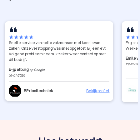
star
star
star
star
star
star
star
sta
Snelle service van nette vakmensen met kennis van
Erg sne
zaken. Onze verstopping was snel opgelost. Bij een evt.
Werken 
Volgend probleem neem ik zeker weer contact op met
Emile v
dit bedrijf.
29-12-20
b-jp elburg
op Google
16-01-2026
BP riooltechniek
Bekijk profiel