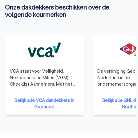
Onze dakdekkers beschikken over de
volgende keurmerken
VCA staat voor Veiligheid,
De vereniging Gebo
Gezondheid en Milieu (VGM)
Nederland is dé
Checklist Aannemers. Met het
ondernemersorgani
behalen van het VCA-certificaat
alle ondernemers i
laten bedrijven zien dat ze kennis
(hellende) dak- en 
Bekijk alle VCA dakdekkers in
Bekijk alle GNL d
en ervaring hebben op het
GNL biedt advies e
Grafhorst
Grafhor
gebied van veilig en gezond
ondersteuning op ju
werken en dat het deskundige en
technisch en bedrij
betrouwbare opdrachtnemers
gebied, en behartig
zijn.
belangen van haar l
en middelgrote bedr