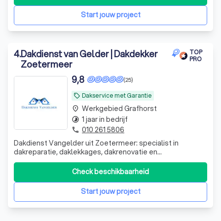
particuliere en zakelijke klanten met duurzame
oplossingen voor ieder type dak. Of het nu
Start jouw project
4
.
Dakdienst van Gelder | Dakdekker
TOP
PRO
Zoetermeer
9,8
(25)
Dakservice met Garantie
local_offer
Werkgebied Grafhorst
place
1 jaar in bedrijf
timelapse
010 261 5806
phone
Dakdienst Vangelder uit Zoetermeer: specialist in
dakreparatie, daklekkages, dakrenovatie en
dakonderhoud. Snel ter plaatse, vakkundig werk en
betrouwbare service voor platte en hellende daken.
Check beschikbaarheid
Start jouw project