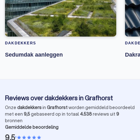
DAKDEKKERS
DAKD
Sedumdak aanleggen
Dakr
Reviews over dakdekkers in Grafhorst
Onze
dakdekkers
in
Grafhorst
worden gemiddeld beoordeeld
met een
9,5
gebaseerd op in totaal
4.538
reviews uit
9
bronnen
Gemiddelde beoordeling
9,5
•
star
star
star
star
star