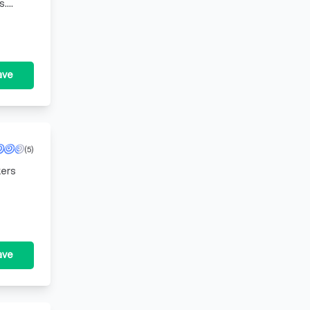
s.
et Nede
ave
(5)
kers
ave