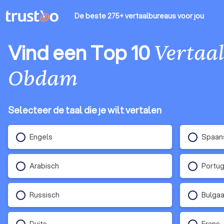
De beste 275+ vertaalbureaus
voor jou
Vind een Top 10
Vertaa
Obdam
Selecteer de taal die je wilt vertalen
Engels
Spaan
Arabisch
Portu
Russisch
Bulgaa
Duits
Frans