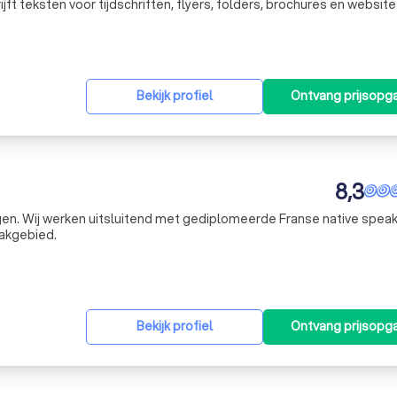
jft teksten voor tijdschriften, flyers, folders, brochures en website
en (zakelijke) teksten van het Engels naar het Nederlands en van h
Bekijk profiel
Ontvang prijsopg
8,3
gen. Wij werken uitsluitend met gediplomeerde Franse native spea
vakgebied.
Bekijk profiel
Ontvang prijsopg