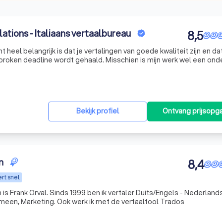
ations - Italiaans vertaalbureau
8,5
nt heel belangrijk is dat je vertalingen van goede kwaliteit zijn en dat
dt gehaald. Misschien is mijn werk wel een onderdeel
 jou wordt uitgevoerd en jij wilt natuurlijk dat dat allema
Bekijk profiel
Ontvang prijsopg
n
8,4
rt snel
meen, Marketing. Ook werk ik met de vertaaltool Trados