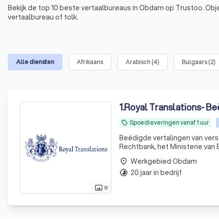
Bekijk de top 10 beste vertaalbureaus in Obdam op Trustoo. Obje
vertaalbureau of tolk.
Alle diensten
Afrikaans
Arabisch
(
4
)
Bulgaars
(
2
)
1
.
Royal Translations- Be
Spoedleveringen vanaf 1 uur
local_offer
Beëdigde vertalingen van vers
Rechtbank, het Ministerie van
Werkgebied Obdam
place
20 jaar in bedrijf
timelapse
8
photo_size_select_actual