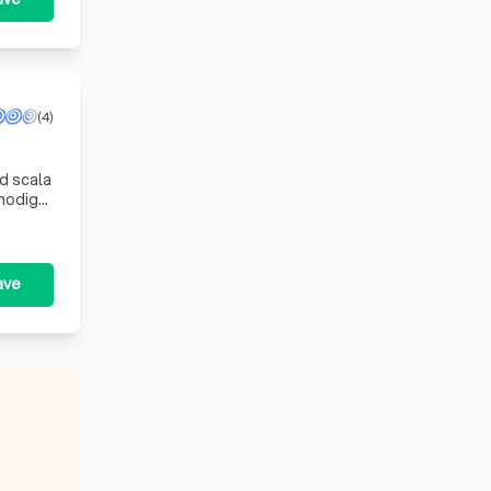
(4)
ed scala
 nodig
ave