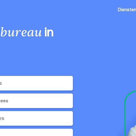
Dienste
in
lbureau
s
gees
rs