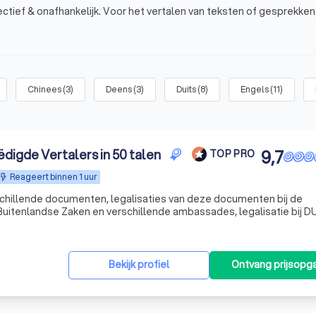
ctief & onafhankelijk. Voor het vertalen van teksten of gesprekken
Chinees
(
3
)
Deens
(
3
)
Duits
(
8
)
Engels
(
11
)
ëdigde Vertalers in 50 talen
9,7
TOP PRO
Reageert binnen 1 uur
chillende documenten, legalisaties van deze documenten bij de
 Buitenlandse Zaken en verschillende ambassades, legalisatie bij 
Bekijk profiel
Ontvang prijsopg