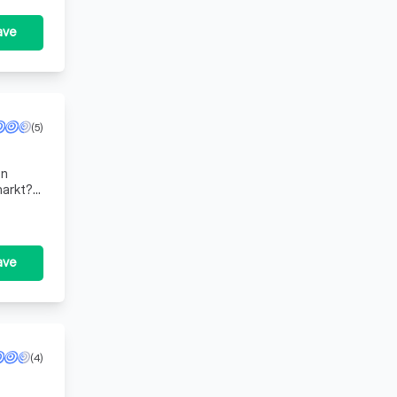
ave
(5)
en
ave
(4)