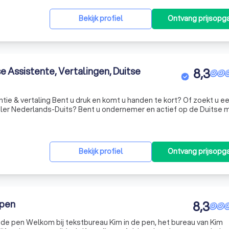
Bekijk profiel
Ontvang prijsopg
se Assistente, Vertalingen, Duitse
8,3
ntie & vertaling Bent u druk en komt u handen te kort? Of zoekt u e
 u ondernemer en actief op de Duitse markt?
Of bent u van plan dit te worden? Als uw groei in Duitsland doorzet, zult u vaker geconfronteerd
Bekijk profiel
Ontvang prijsopg
 pen
8,3
 de pen Welkom bij tekstbureau Kim in de pen, het bureau van Kim