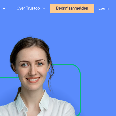
Bedrijf aanmelden
n
Over Trustoo
Login