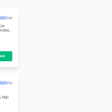
(3)
 je
ave
(1)