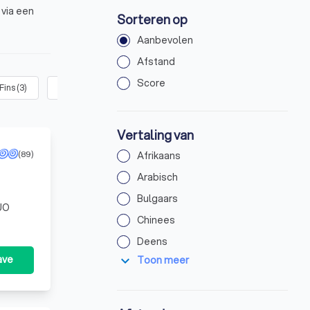
 via een
Sorteren op
Aanbevolen
Afstand
Score
Fins
(
3
)
Frans
(
5
)
Grieks
(
3
)
Indonesisch
(
2
)
Italia
Vertaling van
(89)
Afrikaans
Arabisch
Bulgaars
DUO
Chinees
Deens
expand_more
ave
Toon meer