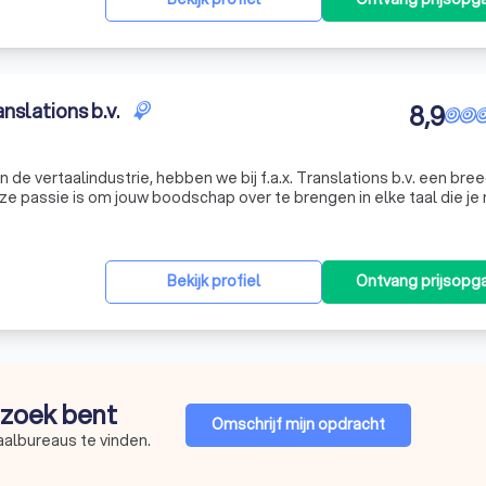
nslations b.v.
8,9
n de vertaalindustrie, hebben we bij f.a.x. Translations b.v. een bre
e passie is om jouw boodschap over te brengen in elke taal die je
of een groot project in 26 verschillende talen wilt vertale
Bekijk profiel
Ontvang prijsopg
p zoek bent
Omschrijf mijn opdracht
aalbureaus te vinden.