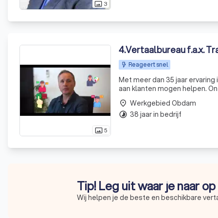
3
photo_size_select_actual
4
.
Vertaalbureau f.a.x. Tra
Reageert snel
Met meer dan 35 jaar ervaring i
aan klanten mogen helpen. Onz
hebt. Of je nu een enkel woord 
Werkgebied Obdam
place
38 jaar in bedrijf
timelapse
5
photo_size_select_actual
Tip! Leg uit waar je naar o
Wij helpen je de beste en beschikbare vert