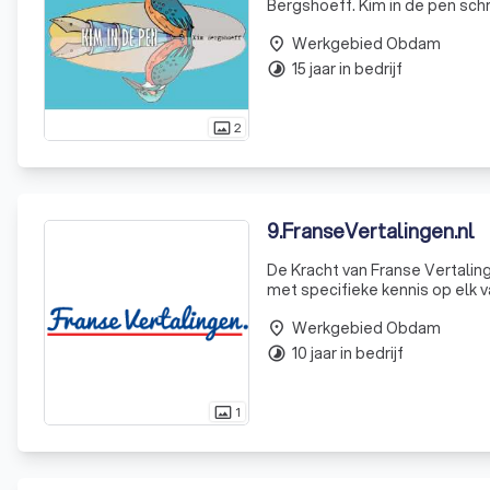
Bergshoeff. Kim in de pen schri
Daarnaast vertaalt Kim in de p
Werkgebied Obdam
place
15 jaar in bedrijf
timelapse
2
photo_size_select_actual
9
.
FranseVertalingen.nl
De Kracht van Franse Vertalin
met specifieke kennis op elk 
Werkgebied Obdam
place
10 jaar in bedrijf
timelapse
1
photo_size_select_actual