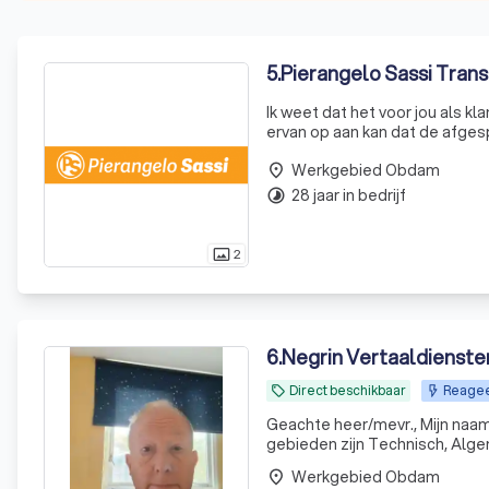
5
.
Pierangelo Sassi Transl
Ik weet dat het voor jou als kla
ervan op aan kan dat de afgesproken deadline wor
van een groter project dat door
Werkgebied Obdam
place
28 jaar in bedrijf
timelapse
2
photo_size_select_actual
6
.
Negrin Vertaaldienste
Direct beschikbaar
Reagee
local_offer
Geachte heer/mevr., Mijn naam is Frank Orval. Sinds 1999 ben ik vertaler Duits/Engels - Nederlands. Mijn
gebieden zijn Technisch, Alge
Werkgebied Obdam
place