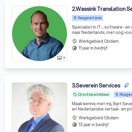
2
.
Wassink Translation S
Reageert snel
Specialist in IT-, software- e
naar Nederlands, met oog voor
Werkgebied Obdam
place
11 jaar in bedrijf
timelapse
3
photo_size_select_actual
3
.
Severein Services
Direct beschikbaar
Reagee
local_offer
Maak kennis met mij, Bart Seve
en Nederlandse vertaal- en pro
beide talen, ik lever bijvoorbe
Werkgebied Obdam
place
13 jaar in bedrijf
timelapse