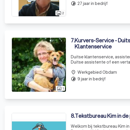
27 jaar in bedrijf
timelapse
2
photo_size_select_actual
7
.
Kurvers-Service - Duit
Klantenservice
Duitse klantenservice, assiste
Duitse assistente of een vertaler Nederlands-Duits? Bent
Werkgebied Obdam
place
9 jaar in bedrijf
timelapse
1
photo_size_select_actual
8
.
Tekstbureau Kim in de
Welkom bij tekstbureau Kim in