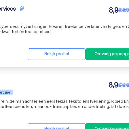
ervices
8,9
n cybersecurityvertalingen. Ervaren freelance vertaler van Engels e
 kwaliteit én leesbaarheid.
Bekijk profiel
Ontvang prijsopg
8,9
rt snel
rein, de man achter een eersteklas tekstdienstverlening. Ik bied E
efleesdiensten, maar ook transcripties en ondertiteling. Dit doe ik
eld zowel vertalingen uit het Engels naar het Nederlands, als a
Bekijk profiel
Ontvang prijsopg