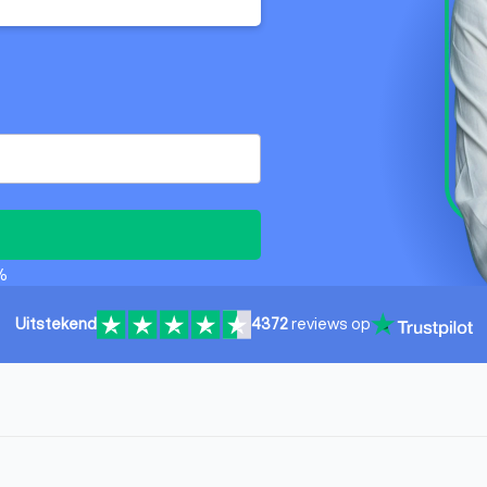
%
Uitstekend
4372
reviews op