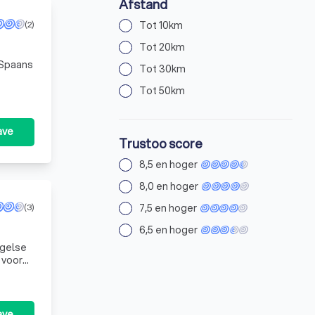
Afstand
Tot 10km
(2)
Tot 20km
n Spaans
Tot 30km
Tot 50km
ave
Trustoo score
8,5 en hoger
8,0 en hoger
7,5 en hoger
(3)
6,5 en hoger
ngelse
 voor
ave