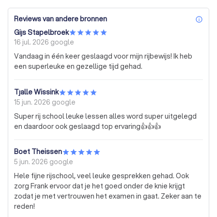
Reviews van andere bronnen
inf
Gijs Stapelbroek
16 jul. 2026
google
Vandaag in één keer geslaagd voor mijn rijbewijs! Ik heb
een superleuke en gezellige tijd gehad.
Tjalle Wissink
15 jun. 2026
google
Super rij school leuke lessen alles word super uitgelegd
en daardoor ook geslaagd top ervaring👍👍👍
Boet Theissen
5 jun. 2026
google
Hele fijne rijschool, veel leuke gesprekken gehad. Ook
zorg Frank ervoor dat je het goed onder de knie krijgt
zodat je met vertrouwen het examen in gaat. Zeker aan te
reden!