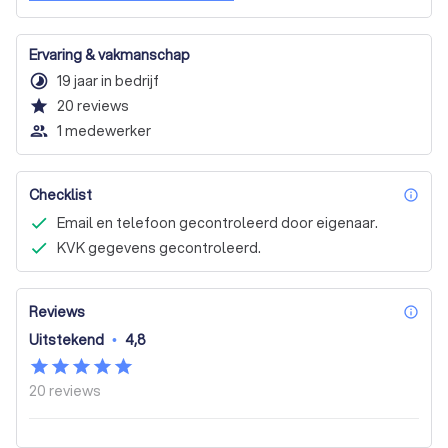
Ervaring & vakmanschap
timelapse
19 jaar in bedrijf
star
20
reviews
people_outline
1 medewerker
Checklist
inf
Email en telefoon gecontroleerd door eigenaar.
KVK gegevens gecontroleerd.
Reviews
inf
Uitstekend
•
4,8
20
reviews