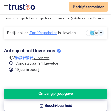
menu
Bedrijf aanmelden
Trustoo
Rijscholen
Rijscholen in Lievelde
Autorijschool Driversseat
arrow_forward_ios
arrow_forward_ios
arrow_forward_ios
Bekijk ook de
Top 10 rijscholen
in Lievelde
+
Autorijschool Driversseat
9,2
(
20
reviews
)
place
Vondelstraat 94, Lievelde
timelapse
19 jaar in bedrijf
Ontvang prijsopgave
Beschikbaarheid
event_available