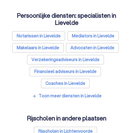
Persoonlijke diensten: specialisten in
Lievelde
Notarissen in Lievelde
Mediators in Lievelde
Makelaars in Lievelde
Advocaten in Lievelde
Verzekeringsadviseurs in Lievelde
Financieel adviseurs in Lievelde
Coaches in Lievelde
Relatietherapeuten in Lievelde
Toon meer diensten in Lievelde
add
Psychologen in Lievelde
Rijscholen in andere plaatsen
Belastingadviseurs in Lievelde
Hypotheekadviseurs in Lievelde
Rijscholen in Lichtenvoorde