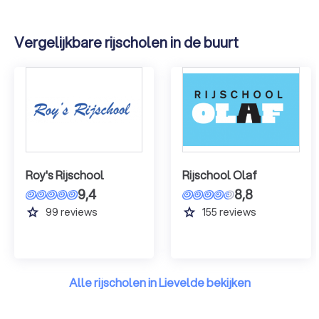
Vergelijkbare rijscholen in de buurt
Roy's Rijschool
Rijschool Olaf
9,4
8,8
grade
grade
99
reviews
155
reviews
Alle rijscholen in Lievelde bekijken