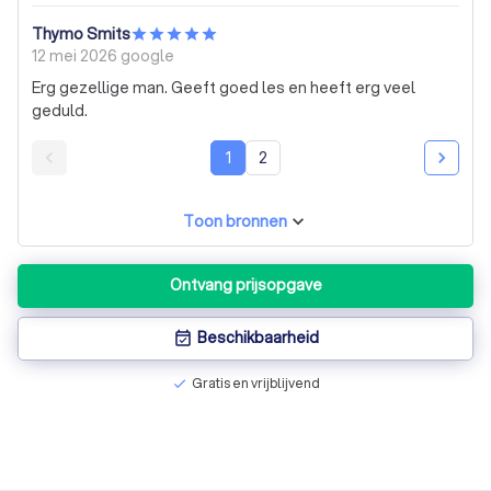
Thymo Smits
12 mei 2026
google
Erg gezellige man. Geeft goed les en heeft erg veel
geduld.
1
2
Toon bronnen
Ontvang prijsopgave
Beschikbaarheid
event_available
Gratis en vrijblijvend
check