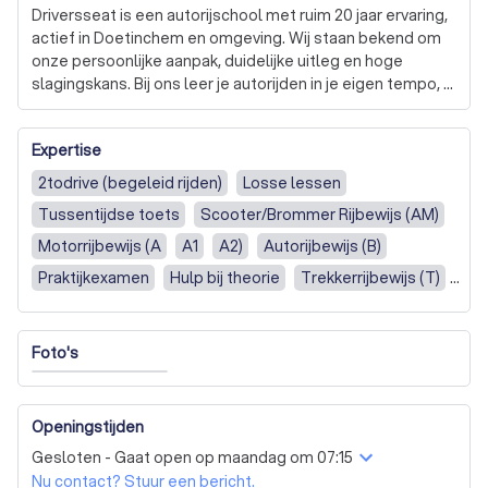
Driversseat is een autorijschool met ruim 20 jaar ervaring, 
actief in Doetinchem en omgeving. Wij staan bekend om 
onze persoonlijke aanpak, duidelijke uitleg en hoge 
slagingskans. Bij ons leer je autorijden in je eigen tempo, 
met een instructeur die echt met je meedenkt.

Expertise
Of je nu net begint met rijlessen of al wat ervaring hebt: 
wij begeleiden je stap voor stap richting je rijbewijs.

2todrive (begeleid rijden)
Losse lessen
Tussentijdse toets
Scooter/Brommer Rijbewijs (AM)
Ben je op zoek naar een rijschool in Doetinchem waar je 
met vertrouwen leert rijden? Vraag dan een proefles aan 
Motorrijbewijs (A
A1
A2)
Autorijbewijs (B)
en ervaar het zelf.
Praktijkexamen
Hulp bij theorie
Trekkerrijbewijs (T)
Rijles pakketten
Handgeschakeld
Foto's
Openingstijden
Gesloten - Gaat open op maandag om 07:15
Nu contact? Stuur een bericht.