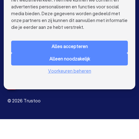
het websiteverkeer. Hiermee kunnen we content en
advertenties personaliseren en functies voor social
Rijscholen in Amersfoort
Rijscholen in Apeldoorn
media bieden. Deze gegevens worden gedeeld met
onze partners en zij kunnen dit aanvullen met informatie
Rijscholen in Den Bosch
Rijscholen in Maastricht
keyboard_arrow_down
VOOR PARTICULIEREN
die je eerder aan ze hebt verstrekt.
Rijscholen in Leiden
Rijscholen in Dordrecht
keyboard_arrow_down
VOOR BEDRIJVEN
Rijscholen in Zoetermeer
Alles accepteren
keyboard_arrow_down
OVER TRUSTOO
Alleen noodzakelijk
LAND
Nederland
Voorkeuren beheren
België
Duitsland
Spanje
©
2026
Trustoo
Ontvang prijsopgave