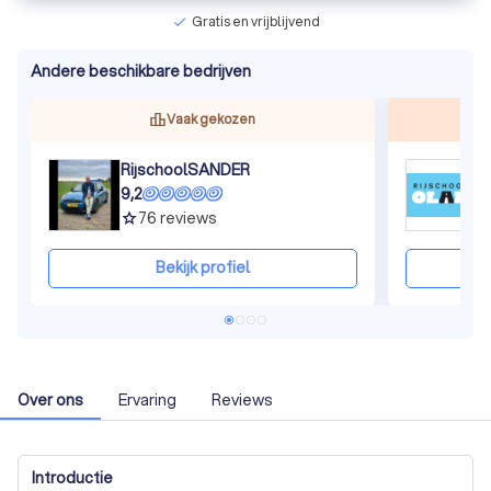
Gratis en vrijblijvend
check
Andere beschikbare bedrijven
Vaak gekozen
RijschoolSANDER
R
9,2
8
76
reviews
grade
gra
Bekijk profiel
Over ons
Ervaring
Reviews
Introductie