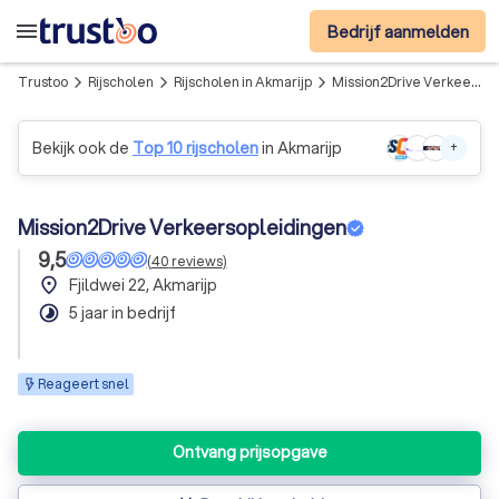
menu
Bedrijf aanmelden
Trustoo
Rijscholen
Rijscholen in Akmarijp
Mission2Drive Verkeersopleidingen
arrow_forward_ios
arrow_forward_ios
arrow_forward_ios
Bekijk ook de
Top 10 rijscholen
in Akmarijp
+
Mission2Drive Verkeersopleidingen
9,5
(
40
reviews
)
place
Fjildwei 22, Akmarijp
timelapse
5 jaar in bedrijf
Reageert snel
Ontvang prijsopgave