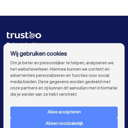
Rijscholen in Rotterdam
Rijscholen in Den Haag
Rijscholen in Utrecht
Rijscholen in Eindhoven
Rijscholen in Tilburg
Rijscholen in Groningen
Rijscholen in Almere
Rijscholen in Breda
De beste bedrijven voor jou
Wij gebruiken cookies
Rijscholen in Nijmegen
Rijscholen in Enschede
info@trustoo.nl
Om je beter en persoonlijker te helpen, analyseren we
Rijscholen in Haarlem
Rijscholen in Arnhem
het websiteverkeer. Hiermee kunnen we content en
advertenties personaliseren en functies voor social
Rijscholen in Amersfoort
Rijscholen in Apeldoorn
media bieden. Deze gegevens worden gedeeld met
onze partners en zij kunnen dit aanvullen met informatie
Rijscholen in Den Bosch
Rijscholen in Maastricht
keyboard_arrow_down
VOOR PARTICULIEREN
die je eerder aan ze hebt verstrekt.
Rijscholen in Leiden
Rijscholen in Dordrecht
keyboard_arrow_down
VOOR BEDRIJVEN
Rijscholen in Zoetermeer
Alles accepteren
keyboard_arrow_down
OVER TRUSTOO
Alleen noodzakelijk
LAND