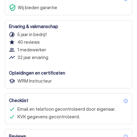
verified_user
Wij bieden garantie
Ervaring & vakmanschap
timelapse
5 jaar in bedrijf
star
40
reviews
people_outline
1 medewerker
timeline
32 jaar ervaring
Opleidingen en certificaten
WRM Instructeur
Checklist
inf
Email en telefoon gecontroleerd door eigenaar.
KVK gegevens gecontroleerd.
Reviews
inf