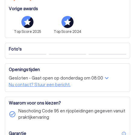
Vorige awards
Top
Score
2025
Top
Score
2024
Foto's
Openingstijden
Gesloten - Gaat open op donderdag om 08:00
Nu contact? Stuur een bericht.
Waarom voor ons kiezen?
Nascholing Code 95 en rijopleidingen gegeven vanuit
check_circle
praktijkervaring
Garantie
inf