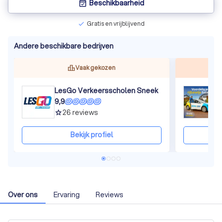
Beschikbaarheid
event_available
Gratis en vrijblijvend
check
Andere beschikbare bedrijven
Vaak gekozen
LesGo Verkeersscholen Sneek
D
9,9
9
26
reviews
grade
gra
Bekijk profiel
Over ons
Ervaring
Reviews