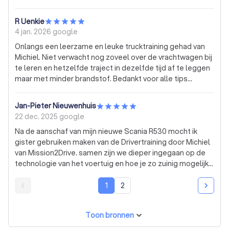
Van harte aanbevolen!
R Uenkie
4 jan. 2026
google
Onlangs een leerzame en leuke trucktraining gehad van
Michiel. Niet verwacht nog zoveel over de vrachtwagen bij
te leren en hetzelfde traject in dezelfde tijd af te leggen
maar met minder brandstof. Bedankt voor alle tips
Michiel!!!
Jan-Pieter Nieuwenhuis
22 dec. 2025
google
Na de aanschaf van mijn nieuwe Scania R530 mocht ik
gister gebruiken maken van de Drivertraining door Michiel
van Mission2Drive. samen zijn we dieper ingegaan op de
technologie van het voertuig en hoe je zo zuinig mogelijk
kunt rijden. Na 4 uurtjes de theorie besproken te hebben
thuis aan de keukentafel, Waar Alles duidelijk en begripvol
1
2
werd uitgelegd, hebben we samen een ronde gemaakt
om te zien hoe het in de praktijk werkt. Ook hier werd alles
Toon bronnen
mij weer duidelijk en rustig uitgelegd. Zuinig rijden en
technische punten waar je normaal gesproken niet zo