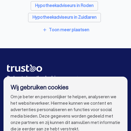
Hypotheekadviseurs in Roden
Hypotheekadviseurs in Zuidlaren
Hypotheekadviseurs in Leek
Toon meer plaatsen
add
Hypotheekadviseurs in Hoogeveen
Hypotheekadviseurs in Haren Gn
Hypotheekadviseurs in Steenwijk
Hypotheekadviseurs in Drachten
De beste hypotheekadviseurs voor jou
Wij gebruiken cookies
Hypotheekadviseurs in Amsterdam
info@trustoo.nl
Om je beter en persoonlijker te helpen, analyseren we
Hypotheekadviseurs in Rotterdam
het websiteverkeer. Hiermee kunnen we content en
advertenties personaliseren en functies voor social
Hypotheekadviseurs in Den Haag
media bieden. Deze gegevens worden gedeeld met
onze partners en zij kunnen dit aanvullen met informatie
Hypotheekadviseurs in Utrecht
keyboard_arrow_down
VOOR PARTICULIEREN
die je eerder aan ze hebt verstrekt.