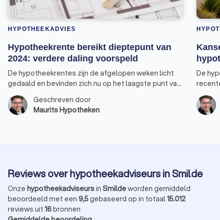
HYPOTHEEKADVIES
HYPOT
Hypotheekrente bereikt dieptepunt van
Kanse
2024: verdere daling voorspeld
hypot
De hypotheekrentes zijn de afgelopen weken licht
De hyp
gedaald en bevinden zich nu op het laagste punt van
recent
2024. Vooral de rentepercentages voor 30, 20 en 10
nieuwe 
Geschreven door
jaar-vast bereikten een nieuw dieptepunt. De rente
verhuiz
Maurits Hypotheken
voor 10 jaar vast, de populairste keuze onder
verster
huizenkopers, staat weer op hetzelfde niveau als
overwe
begin dit jaar. Er is bovendien een goede kans dat de
tarieven nog verder zullen dalen. Alleen de rente
voor 5 jaar vast heeft zijn laagste punt dit jaar nog
niet bereikt.
Reviews over hypotheekadviseurs in Smilde
Onze
hypotheekadviseurs
in
Smilde
worden gemiddeld
beoordeeld met een
9,5
gebaseerd op in totaal
15.012
reviews uit
16
bronnen
Gemiddelde beoordeling