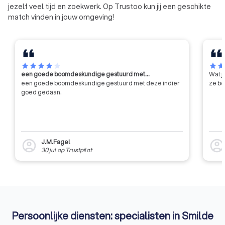
jezelf veel tijd en zoekwerk. Op Trustoo kun jij een geschikte
match vinden in jouw omgeving!
star
star
star
star
star
star
sta
een goede boomdeskundige gestuurd met…
Wat j
een goede boomdeskundige gestuurd met deze indier
ze be
goed gedaan.
J.M.Fagel
account_circle
account_circl
30 jul
op
Trustpilot
Persoonlijke diensten: specialisten in Smilde