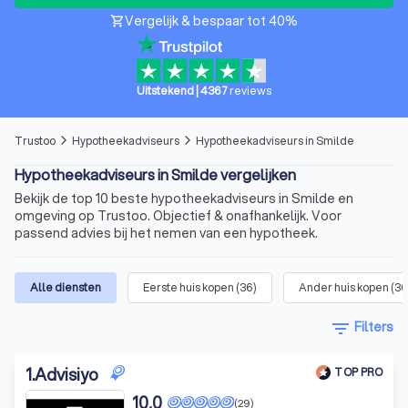
Vergelijk & bespaar tot 40%
shopping_cart
Uitstekend
|
4367
reviews
Trustoo
Hypotheekadviseurs
Hypotheekadviseurs in Smilde
arrow_forward_ios
arrow_forward_ios
Hypotheekadviseurs in Smilde vergelijken
Bekijk de top 10 beste hypotheekadviseurs in Smilde en
omgeving op Trustoo. Objectief & onafhankelijk. Voor
passend advies bij het nemen van een hypotheek.
Alle diensten
Eerste huis kopen
(
36
)
Ander huis kopen
(
36
filter_list
Filters
1
.
Advisiyo
TOP PRO
10,0
(29)