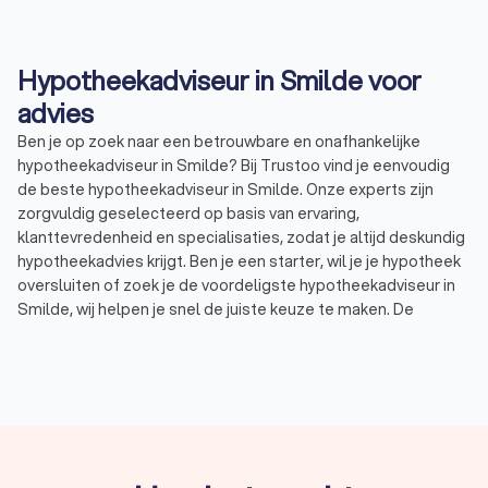
Hypotheekadviseur in Smilde voor
advies
Ben je op zoek naar een betrouwbare en onafhankelijke
hypotheekadviseur in Smilde? Bij Trustoo vind je eenvoudig
de beste hypotheekadviseur in Smilde. Onze experts zijn
zorgvuldig geselecteerd op basis van ervaring,
klanttevredenheid en specialisaties, zodat je altijd deskundig
hypotheekadvies krijgt. Ben je een starter, wil je je hypotheek
oversluiten of zoek je de voordeligste hypotheekadviseur in
Smilde, wij helpen je snel de juiste keuze te maken. De
hypotheekadviseurs in Smilde hebben een uitstekende
Trustoo-score van 8.8, waardoor je verzekerd bent van
kwaliteit en betrouwbaarheid. Vraag gratis offertes aan en
kies de adviseur die perfect bij jouw situatie past!
Wat doet een hypotheekadviseur in Smilde?