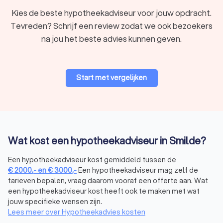
Kies de beste hypotheekadviseur voor jouw opdracht.
Soorten hypotheekadviseurs in Smilde
Tevreden? Schrijf een review zodat we ook bezoekers
Er zijn verschillende soorten hypotheekadviseurs in Smilde,
na jou het beste advies kunnen geven.
elk met hun eigen specialisatie. Hier zijn enkele
veelvoorkomende typen:
Onafhankelijke hypotheekadviseur:
biedt onafhankelijk
hypotheekadvies en vergelijkt hypotheken van
Start met vergelijken
verschillende aanbieders.
Bankgebonden hypotheekadviseur:
geeft
hypotheekadvies specifiek voor de producten van één
bank.
Hypotheekcoach:
helpt je bij financiële planning en
begeleiding in het hypotheekproces.
Wat kost een hypotheekadviseur in Smilde?
Een onafhankelijke hypotheekadviseur biedt een belangrijk
voordeel: hij vergelijkt meerdere aanbieders om de beste
Een hypotheekadviseur kost gemiddeld tussen de
deal te vinden. Een hypotheekcoach richt zich daarentegen
€
2000
,-
en
€
3000
,-
Een hypotheekadviseur mag zelf de
op begeleiding en financiële planning. Wil je de beste
tarieven bepalen, vraag daarom vooraf een offerte aan. Wat
hypotheek kiezen? Dan helpt een onafhankelijke adviseur je
een hypotheekadviseur kost heeft ook te maken met wat
bij het vinden van de juiste optie, zonder beperkt te zijn tot
jouw specifieke wensen zijn.
één bank of aanbieder.
Lees meer over Hypotheekadvies kosten