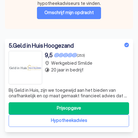
hypotheekadviseurs te vinden.
Omschrijf mijn opdracht
5
.
Geld in Huis Hoogezand
9,5
(253)
Werkgebied Smilde
place
20 jaar in bedrijf
timelapse
Bij Geld in Huis, zijn we toegewijd aan het bieden van
onafhankelijk en op maat gemaakt financieel advies dat u
echt verder helpt. Onze expertise ligt in het begeleiden
van klanten bij complexe financiële vraagstukken, zoals
Prijsopgave
hypotheken, pensioenplanning en risicobeheer. We
onderscheiden ons door onz
Hypotheekadvies