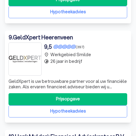
financieel advies aan zowel particulieren als ondernemers
in het midden- en kleinbedrijf. On
Hypotheekadvies
9
.
GeldXpert Heerenveen
9,5
(397)
Werkgebied Smilde
place
26 jaar in bedrijf
timelapse
GeldXpert is uw betrouwbare partner voor al uw financiële
zaken. Als ervaren financieel adviseur bieden wij u
deskundige begeleiding op het gebied van hypotheken,
verzekeringen en andere geldzaken. Wij begrijpen dat
Prijsopgave
financiële zaken complex kunnen zijn. Daarom zetten wij
onze expertise in om u te he
Hypotheekadvies