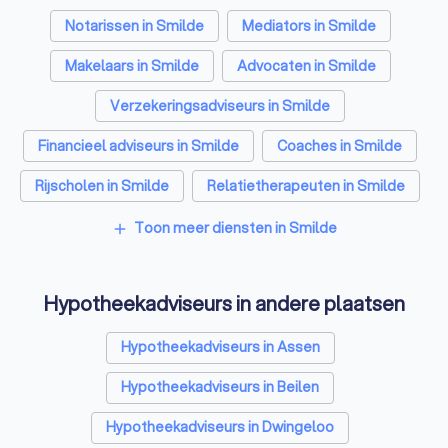
Notarissen in Smilde
Mediators in Smilde
Makelaars in Smilde
Advocaten in Smilde
Verzekeringsadviseurs in Smilde
Financieel adviseurs in Smilde
Coaches in Smilde
Rijscholen in Smilde
Relatietherapeuten in Smilde
Psychologen in Smilde
Toon meer diensten in Smilde
add
Belastingadviseurs in Smilde
Hypotheekadviseurs in andere plaatsen
Personal trainers in Smilde
Diëtisten in Smilde
Hypotheekadviseurs in Assen
Hypotheekadviseurs in Beilen
Hypotheekadviseurs in Dwingeloo