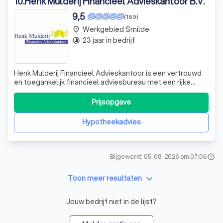
10
.
Henk Mulderij Financieel Advieskantoor B.V.
9,5
(169)
Werkgebied Smilde
place
23 jaar in bedrijf
timelapse
Henk Mulderij Financieel Advieskantoor is een vertrouwd
en toegankelijk financieel adviesbureau met een rijke
geschiedenis en een sterke reputatie. Al meer dan twintig
jaar onderscheiden we ons door onze expertise en
Prijsopgave
persoonlijke benadering. We zijn trots op onze 'ons-kent-
ons'-mentaliteit, waarbij
Hypotheekadvies
Bijgewerkt: 05-08-2026 om 07:06
info
keyboard_arrow_down
Toon meer resultaten
Jouw bedrijf niet in de lijst?