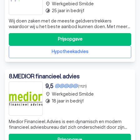
Werkgebied Smilde
place
25 jaar in bedrijf
timelapse
Wij doen zaken met de meeste geldverstrekkers
waardoor wij u het beste aanbod kunnen doen. Met meer
dan 15 jaar ervaring bieden wij altijd een betrouwbaar
advies en een totaalpakket aan oplossingen.
Prijsopgave
Hypotheekadvies
8
.
MEDIOR financieel advies
9,5
(1121)
Werkgebied Smilde
place
18 jaar in bedrijf
timelapse
Medior Financieel Advies is een dynamisch en modern
financieel adviesbureau dat zich onderscheidt door zijn
expertise en persoonlijke benadering. Wij zijn
gespecialiseerd in het verstrekken van onafhankelijk
Prijsopgave