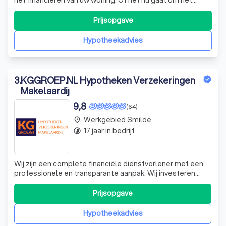
kopen van uw droomhuis, het oversluiten van uw huidige
hypotheek of het opnemen van overwaarde — ik zorg dat
Prijsopgave
u precies weet waar u aan toe bent. Het aanpassen of
afsluiten van een hypoth
Hypotheekadvies
3
.
KGGROEP.NL Hypotheken Verzekeringen
Makelaardij
9,8
(64)
Werkgebied Smilde
place
17 jaar in bedrijf
timelapse
Wij zijn een complete financiële dienstverlener met een
professionele en transparante aanpak. Wij investeren
sterk in een persoonlijke band met onze relaties. Dat is
onze servicekracht, naar je!
Prijsopgave
Hypotheekadvies