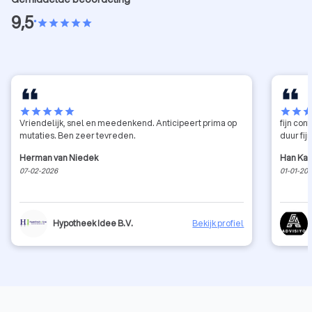
9,5
•
star
star
star
star
star
star
star
star
star
star
star
star
sta
Vriendelijk, snel en meedenkend. Anticipeert prima op
fijn co
mutaties. Ben zeer tevreden.
duur fi
Herman van Niedek
Han Ka
07-02-2026
01-01-20
Hypotheek Idee B.V.
Bekijk profiel