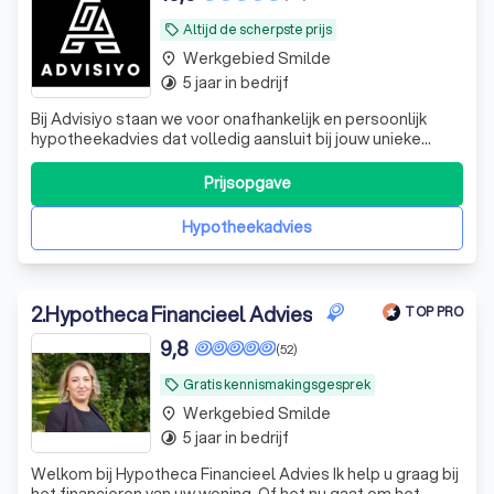
Altijd de scherpste prijs
local_offer
Werkgebied Smilde
place
5 jaar in bedrijf
timelapse
Bij Advisiyo staan we voor onafhankelijk en persoonlijk
hypotheekadvies dat volledig aansluit bij jouw unieke
situatie en wensen. Als ervaren tussenpersoon vergelijken
we de mogelijkheden bij diverse hypotheekverstrekkers
Prijsopgave
om de beste oplossing voor jou te vinden. Of je nu een
starter bent, wilt door
Hypotheekadvies
2
.
Hypotheca Financieel Advies
TOP PRO
9,8
(52)
Gratis kennismakingsgesprek
local_offer
Werkgebied Smilde
place
5 jaar in bedrijf
timelapse
Welkom bij Hypotheca Financieel Advies Ik help u graag bij
het financieren van uw woning. Of het nu gaat om het