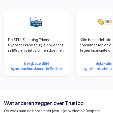
De SEH (Stichting Erkend
Kifid behandelt kla
Hypotheekadviseur) is opgericht
consumenten en o
in 1998 en stelt zich ten doel, ten
tegen financiële di
behoeve van een goed advies
die zijn aangesloten
aan de consument, de
klachteninstituut. F
Bekijk alle SEH
Bekijk alle
voorwaarden voor de financieel
adviseurs en
hypotheekadviseurs in Smilde
hypotheekadviseu
adviseur te scheppen om zijn
verzekeringsagent
vakbekwaamheid op een hoger
aangesloten bij Kifi
niveau te brengen. De stichting
dat de klant centraa
bewaakt de kwaliteit van 8.000
aansluiting bij Kifi
Erkend Financieel Adviseurs die
een onpartijdige b
bij de SEH zijn aangesloten.
klachten, als altern
Wat anderen zeggen over Trustoo
rechter.
Op zoek naar de beste bedrijven in jouw plaats? Bespaar