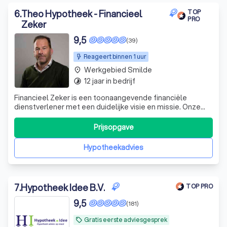
6
.
Theo Hypotheek - Financieel
TOP
PRO
Zeker
9,5
(39)
Reageert binnen 1 uur
Werkgebied Smilde
place
12 jaar in bedrijf
timelapse
Financieel Zeker is een toonaangevende financiële
dienstverlener met een duidelijke visie en missie. Onze
focus ligt op het realiseren van brede welvaart voor mens,
milieu en maatschappij. Wij geloven dat financiële
Prijsopgave
Hypotheekadvies
7
.
Hypotheek Idee B.V.
TOP PRO
9,5
(181)
Gratis eerste adviesgesprek
local_offer