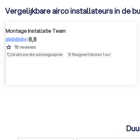
Vergelijkbare airco installateurs in de b
Montage Installatie Team
8,8
grade
18
reviews
Gratis eerste adviesgesprek
Reageert binnen 1 uur
Duur