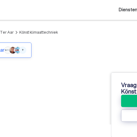
Dienste
n Ter Aar
Könst klimaattechniek
arrow_forward_ios
Aar
+
Vraag 
Könst