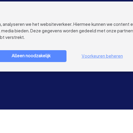
Airco installateurs in Zoetermeer
VOOR BEDRIJVEN
OVER TRUST
Bedrijfsprofiel verwijderen
Over Trustoo
Trustoo Top Pro
Werken bij Tr
en, analyseren we het websiteverkeer. Hiermee kunnen we content 
Ervaringen
Contact
al media bieden. Deze gegevens worden gedeeld met onze partners e
Blog
Pers
bt verstrekt.
Privacy
Bedrijf aanmelden
Cookies
Gebruikersvo
Alleen noodzakelijk
Voorkeuren beheren
Sitemap