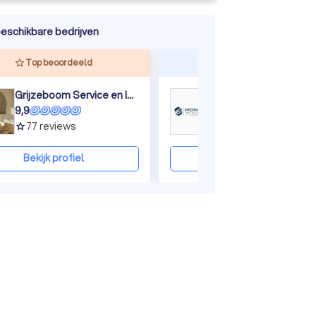
eschikbare bedrijven
ine
Top beoordeeld
Reageert snel
Grijzeboom Service en Installatie
Montage Installatie
9,9
8,8
77
reviews
18
reviews
grade
grade
Bekijk profiel
Bekijk profiel