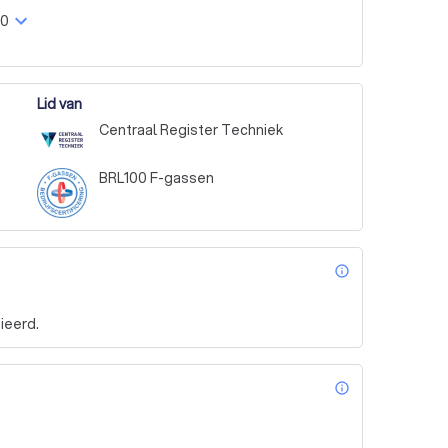
00
Lid van
Centraal Register Techniek
BRL100 F-gassen
info_outl
ieerd.
info_outl