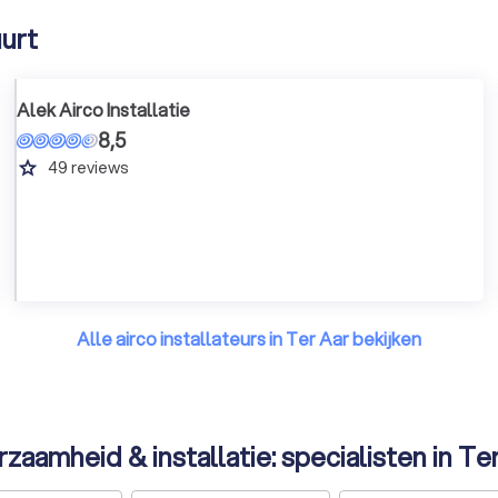
uurt
Alek Airco Installatie
8,5
grade
49
reviews
Alle airco installateurs in Ter Aar bekijken
zaamheid & installatie: specialisten in Te