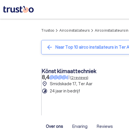
Trustoo
Airco installateurs
Airco installateurs i
arrow_forward_ios
arrow_forward_ios
arrow_back
Naar Top 10 airco installateurs in Ter 
Könst klimaattechniek
8,4
(
2
reviews
)
place
Smidskade 17, Ter Aar
timelapse
24 jaar in bedrijf
Over ons
Ervaring
Reviews