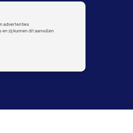
OO
LAND
Nederland
ustoo
België
en advertenties
Duitsland
n zij kunnen dit aanvullen
Spanje
orwaarden