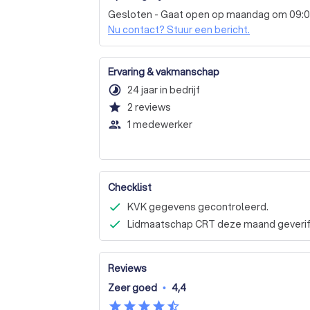
Gesloten - Gaat open op maandag om 09:
Nu contact? Stuur een bericht.
Ervaring & vakmanschap
timelapse
24 jaar in bedrijf
star
2
reviews
people_outline
1 medewerker
Checklist
KVK gegevens gecontroleerd.
Lidmaatschap CRT deze maand geverif
Reviews
Zeer goed
•
4,4