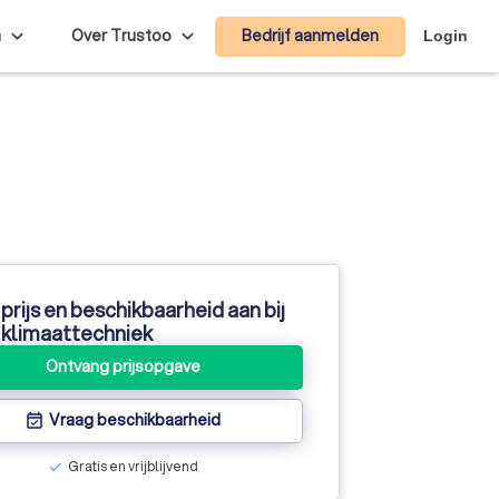
Bedrijf aanmelden
n
Over Trustoo
Login
prijs en beschikbaarheid aan bij
 klimaattechniek
Ontvang prijsopgave
Vraag beschikbaarheid
event_available
Gratis en vrijblijvend
check