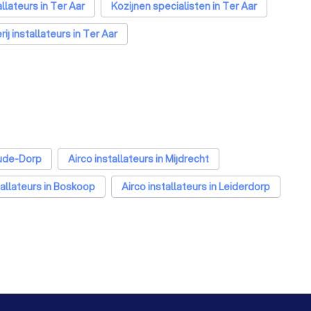
lateurs in Ter Aar
Kozijnen specialisten in Ter Aar
ij installateurs in Ter Aar
oude-Dorp
Airco installateurs in Mijdrecht
tallateurs in Boskoop
Airco installateurs in Leiderdorp
allateurs in Den Haag
Airco installateurs in Utrecht
allateurs in Almere
Airco installateurs in Breda
ateurs in Arnhem
Airco installateurs in Amersfoort
allateurs in Leiden
Airco installateurs in Dordrecht