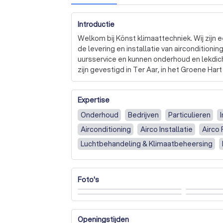
Introductie
Welkom bij Könst klimaattechniek. Wij zijn 
de levering en installatie van airconditioni
uursservice en kunnen onderhoud en lekdicht
zijn gevestigd in Ter Aar, in het Groene Har
Amsterdam, Utrecht en Den Haag. Klanten w
nazorg die wij leveren en onze scherpe offe
Expertise
kennismaking en een offerte op maat.
Onderhoud
Bedrijven
Particulieren
Airconditioning
Airco Installatie
Airco
Luchtbehandeling & Klimaatbeheersing
Foto's
Openingstijden