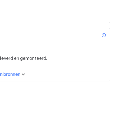
info_outl
geleverd en gemonteerd.
n bronnen