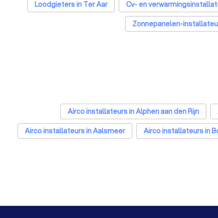
Loodgieters in Ter Aar
Cv- en verwarmingsinstallate
Zonnepanelen-installateur
Airco installateurs in Alphen aan den Rijn
Airco installateurs in Aalsmeer
Airco installateurs in
Airco installateurs in Warmond
Airco installateur
Airco installateurs in Eindhoven
Airco installat
Airco installateurs in Nijmegen
Airco installateur
Airco installateurs in Apeldoorn
Airco installateur