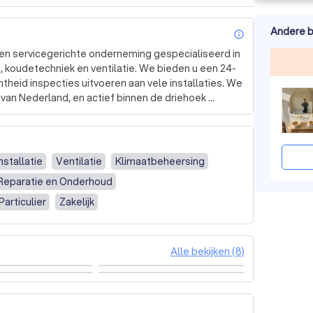
Andere b
info_outl
een servicegerichte onderneming gespecialiseerd in 
ng, koudetechniek en ventilatie. We bieden u een 24-
heid inspecties uitvoeren aan vele installaties. We 
t van Nederland, en actief binnen de driehoek 
aarderen ons om onze werkwijze, de kwaliteit en 
rte. We komen graag bij u langs voor een 
Installatie
Ventilatie
Klimaatbeheersing
 Reparatie en Onderhoud
Particulier
Zakelijk
Alle bekijken (8)