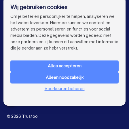
Wij gebruiken cookies
Verzekeringsadviseurs in Amsterdam
info@trustoo.nl
Om je beter en persoonlijker te helpen, analyseren we
Verzekeringsadviseurs in Rotterdam
het websiteverkeer. Hiermee kunnen we content en
advertenties personaliseren en functies voor social
Verzekeringsadviseurs in Den Haag
media bieden. Deze gegevens worden gedeeld met
onze partners en zij kunnen dit aanvullen met informatie
Verzekeringsadviseurs in Utrecht
keyboard_arrow_down
VOOR PARTICULIEREN
die je eerder aan ze hebt verstrekt.
Verzekeringsadviseurs in Eindhoven
keyboard_arrow_down
VOOR BEDRIJVEN
Alles accepteren
Verzekeringsadviseurs in Tilburg
keyboard_arrow_down
OVER TRUSTOO
Alleen noodzakelijk
Verzekeringsadviseurs in Groningen
LAND
Nederland
Voorkeuren beheren
Verzekeringsadviseurs in Almere
België
Duitsland
Verzekeringsadviseurs in Breda
Spanje
Verzekeringsadviseurs in Nijmegen
©
2026
Trustoo
Verzekeringsadviseurs in Enschede