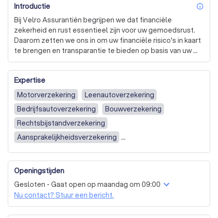
Introductie
inf
Bij Velro Assurantiën begrijpen we dat financiële 
zekerheid en rust essentieel zijn voor uw gemoedsrust. 
Daarom zetten we ons in om uw financiële risico's in kaart 
te brengen en transparantie te bieden op basis van uw 
wensen en huidige situatie. Onze aanpak is persoonlijk en 
op maat gemaakt, waarbij we beginnen met een gesprek 
Expertise
om uw situatie te begrijpen. Dit kan plaatsvinden op een 
locatie en tijdstip die voor u het beste werken. 

Motorverzekering
Leenautoverzekering
Bedrijfsautoverzekering
Bouwverzekering
Als onafhankelijk hypotheekadviseur streven we ernaar 
om de ideale hypotheekoplossing voor u te vinden. We 
Rechtsbijstandverzekering
gaan verder dan alleen het maken van een 
Aansprakelijkheidsverzekering
maatwerkberekening, we helpen u kiezen uit alles wat de 
Overlijdensrisicoverzekering
Caravanverzekering
markt te bieden heeft. 

Zorgverzekering
Uitvaartverzekering
Openingstijden
Voor ondernemers bieden we specifieke diensten aan, 
Annuleringsverzekering
Reisverzekering
waarbij we de unieke risico's van het ondernemerschap 
Gesloten - Gaat open op maandag om 09:00
begrijpen en helpen beheren. We brengen deze risico's in 
Autoverzekering
Opstalverzekering
Nu contact? Stuur een bericht.
kaart en stellen een pakket zakelijke verzekeringen 
Inboedelverzekering
Woonverzekering
samen dat aansluit bij uw behoeften. 
