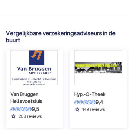
Vergelijkbare verzekeringsadviseurs in de
buurt
Van Bruggen
Hyp.-O-Theek
Hellevoetsluis
9,4
9,5
grade
149
reviews
grade
203
reviews