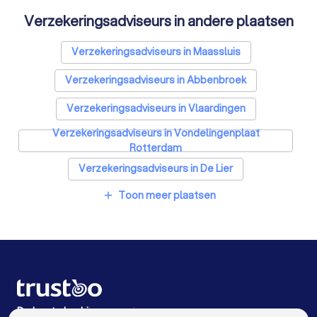
Verzekeringsadviseurs in andere plaatsen
Relatietherapeuten in Rozenburg (ZH)
Psychologen in Rozenburg (ZH)
Verzekeringsadviseurs in Maassluis
Belastingadviseurs in Rozenburg (ZH)
Verzekeringsadviseurs in Abbenbroek
Hypotheekadviseurs in Rozenburg (ZH)
Verzekeringsadviseurs in Vlaardingen
Verzekeringsadviseurs in Vondelingenplaat
Personal trainers in Rozenburg (ZH)
Rotterdam
Diëtisten in Rozenburg (ZH)
Verzekeringsadviseurs in De Lier
Toon meer plaatsen
add
Verzekeringsadviseurs in Spijkenisse
Verzekeringsadviseurs in Hoogvliet Rotterdam
Verzekeringsadviseurs in Oostvoorne
Verzekeringsadviseurs in Hellevoetsluis
Verzekeringsadviseurs in Schiedam
De beste bedrijven voor jou