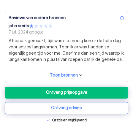
Reviews van andere bronnen
inf
john smits
7 jul. 2024
google
Afspraak gemaakt, tijd was niet nodig kon er de hele dag
voor advies langskomen. Toen ik er was hadden ze
eigenlijk geen tijd voor me. Geef me dan een tijd waarop ik
langs kan komen in plaats van roepen dat ik de gehele dag
kan langskomen voor advies. Men wist ook al niet meer
waarom ik advies nodig had, en diegene die wel wist waar
Toon bronnen
ik voor kwam was te druk op mij te woord te staan. Met
onverichte zaken retour gegaan en mijn advies ergens
anders gehaald.
Ontvang prijsopgave
Ontvang advies
Gratis en vrijblijvend
check