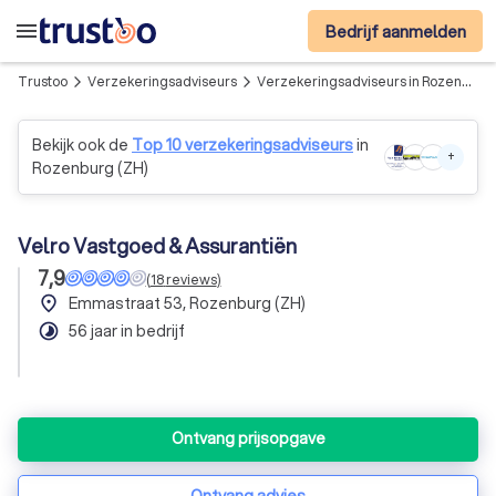
menu
Bedrijf aanmelden
Trustoo
Verzekeringsadviseurs
Verzekeringsadviseurs in Rozenburg (ZH)
arrow_forward_ios
arrow_forward_ios
Bekijk ook de
Top 10 verzekeringsadviseurs
in
+
Rozenburg (ZH)
Velro Vastgoed & Assurantiën
7,9
(
18
reviews
)
place
Emmastraat 53, Rozenburg (ZH)
timelapse
56 jaar in bedrijf
Ontvang prijsopgave