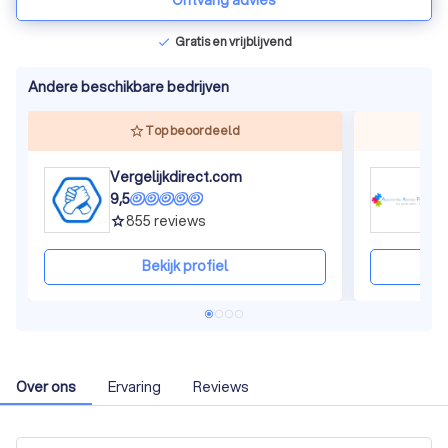
Ontvang advies
Gratis en vrijblijvend
check
Andere beschikbare bedrijven
Top beoordeeld
Vergelijkdirect.com
9,5
9
855
reviews
grade
gra
Bekijk profiel
Over ons
Ervaring
Reviews