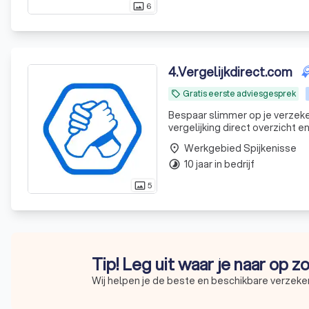
6
photo_size_select_actual
4
.
Vergelijkdirect.com
Gratis eerste adviesgesprek
local_offer
Bespaar slimmer op je verzeker
vergelijking direct overzicht e
Werkgebied Spijkenisse
place
10 jaar in bedrijf
timelapse
5
photo_size_select_actual
Tip! Leg uit waar je naar op z
Wij helpen je de beste en beschikbare verzeker