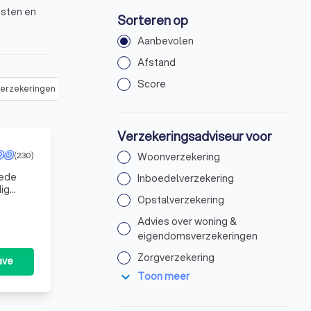
isten en
Sorteren op
Aanbevolen
Afstand
Score
verzekeringen
(
40
)
Zorgverzekering
(
26
)
Arbeidsongeschikthe
Verzekeringsadviseur voor
(230)
Woonverzekering
mede
Inboedelverzekering
dig
Opstalverzekering
Advies over woning &
eigendomsverzekeringen
Zorgverzekering
ave
expand_more
Toon meer