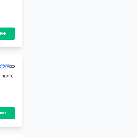
ave
(22)
ringen,
et onze
ave