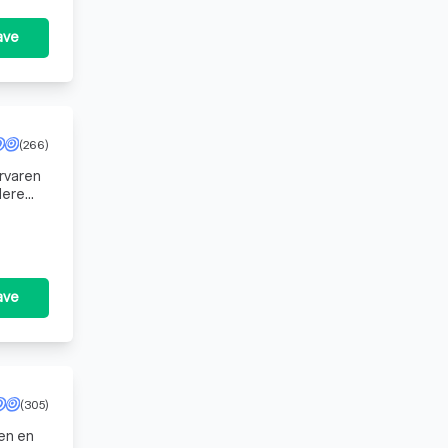
ave
(266)
ervaren
dere
ave
(305)
en en