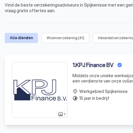
Vind de beste verzekeringsadviseurs in Spijkenisse met een gem
vraag gratis offertes aan.
Alle diensten
Woonverzekering
(
41
)
Inboedelverzekerin
1
.
KPJ Finance BV
Middels onze unieke werkwijze 
een verdienste van onze volledi
objectief te adviseren. Verze
Werkgebied Spijkenisse
place
15 jaar in bedrijf
timelapse
1
photo_size_select_actual