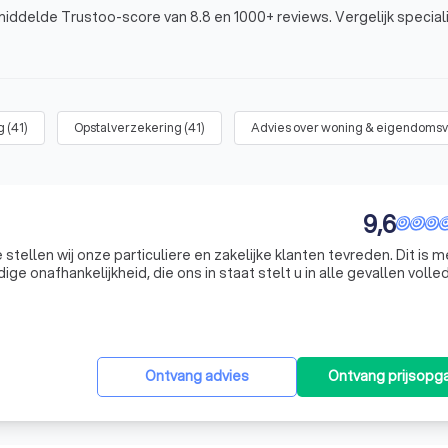
iddelde Trustoo-score van 8.8 en 1000+ reviews. Vergelijk special
g
(
41
)
Opstalverzekering
(
41
)
Advies over woning & eigendoms
9,6
stellen wij onze particuliere en zakelijke klanten tevreden. Dit is 
ge onafhankelijkheid, die ons in staat stelt u in alle gevallen volle
keringsmaatschappijen participeren op geen enkele wijze in ons b
Ontvang advies
Ontvang prijsopg