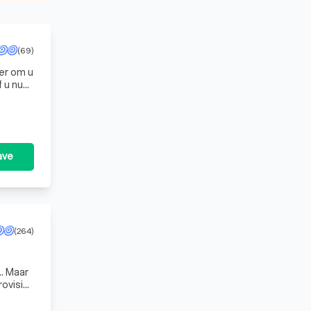
(69)
 er om u
 u nu
ave
(264)
.. Maar