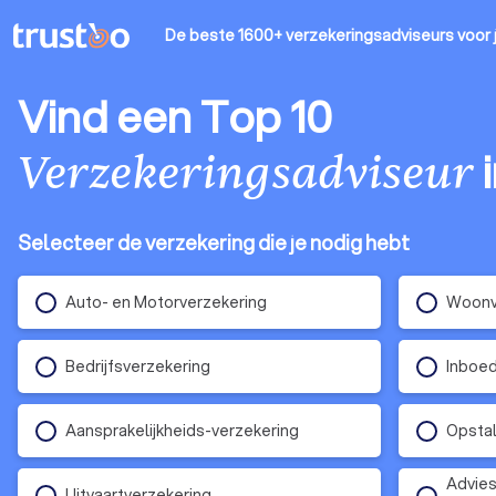
De beste 1600+ verzekeringsadviseurs
voor 
Vind een Top 10
Verzekeringsadviseur
Selecteer de verzekering die je nodig hebt
Auto- en Motorverzekering
Woonv
Bedrijfsverzekering
Inboed
Aansprakelijkheids-verzekering
Opstal
Advies
Uitvaartverzekering