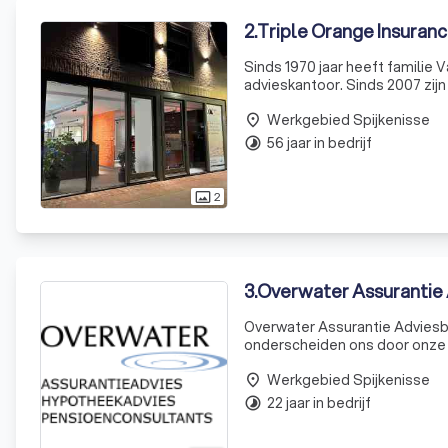
2
.
Triple Orange Insuranc
Sinds 1970 jaar heeft familie
advieskantoor. Sinds 2007 zijn
operatief in ons kantoor in N
Werkgebied Spijkenisse
karakteristiek p
place
56 jaar in bedrijf
timelapse
2
photo_size_select_actual
3
.
Overwater Assurantie 
Overwater Assurantie Adviesbu
onderscheiden ons door onze t
al lang bij ons werken, staan al
Werkgebied Spijkenisse
place
22 jaar in bedrijf
timelapse