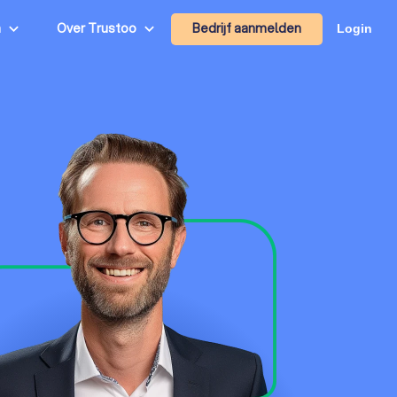
Bedrijf aanmelden
n
Over Trustoo
Login