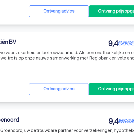
Ontvang advies
Ontvang prijsopg
tiën BV
9,4
 we voor zekerheid en betrouwbaarheid. Als een onafhankelijke en 
n we trots op onze nauwe samenwerking met Regiobank en vele an
e eeuw ervaring in financieringen en verzekeringen, hebben we de
Ontvang advies
Ontvang prijsopg
oenoord
9,4
 Groenoord, uw betrouwbare partner voor verzekeringen, hypothek