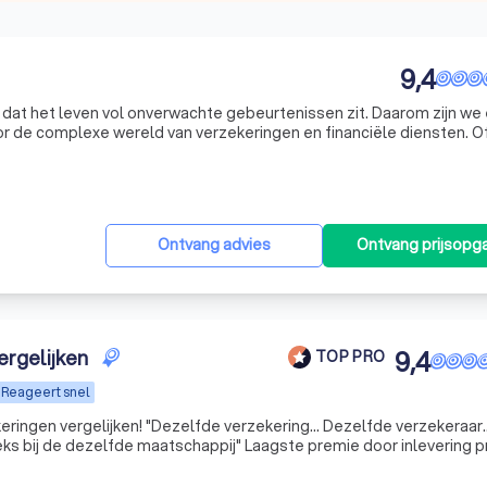
9,4
 dat het leven vol onverwachte gebeurtenissen zit. Daarom zijn we
or de complexe wereld van verzekeringen en financiële diensten. Of
zekering, een hypotheekadvies nodig heeft of een lening wilt afsl
Ontvang advies
Ontvang prijsopg
ergelijken
9,4
TOP PRO
Reageert snel
ringen vergelijken! "Dezelfde verzekering... Dezelfde verzekeraar.
aatschappij" Laagste premie door inlevering provisie..
eitskortingen.. Alle inzittenden zijn gratis meeverzekerd...