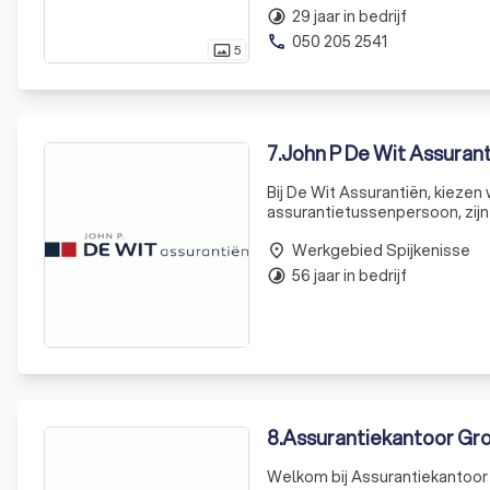
29 jaar in bedrijf
timelapse
050 205 2541
phone
5
photo_size_select_actual
7
.
John P De Wit Assuran
Bij De Wit Assurantiën, kiezen
assurantietussenpersoon, zij
banken. Met meer dan een halv
Werkgebied Spijkenisse
expertis
place
56 jaar in bedrijf
timelapse
8
.
Assurantiekantoor Gr
Welkom bij Assurantiekantoor