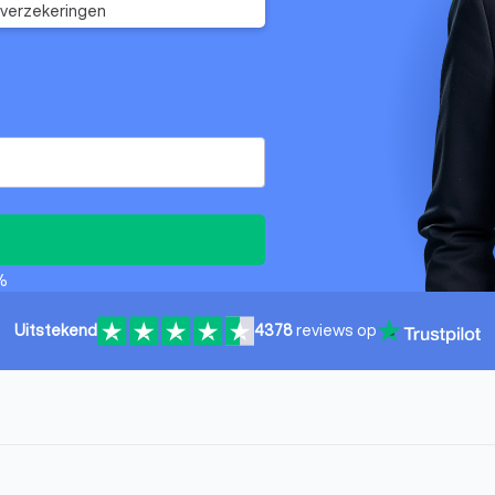
verzekeringen
%
Uitstekend
4378
reviews op