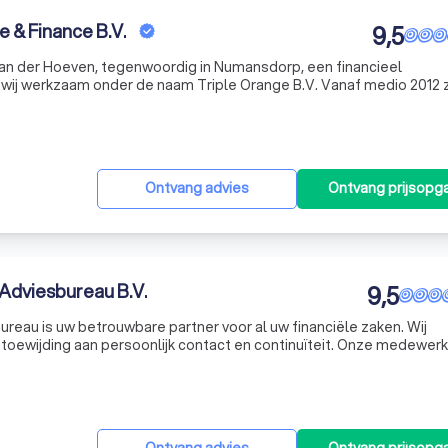
e & Finance B.V.
9,5
 Van der Hoeven, tegenwoordig in Numansdorp, een financieel
 wij werkzaam onder de naam Triple Orange B.V. Vanaf medio 2012 zi
umansdorp, midden in het Centrum van Numansdorp. Een gezellig,
Ontvang advies
Ontvang prijsopg
Adviesbureau B.V.
9,5
reau is uw betrouwbare partner voor al uw financiële zaken. Wij
oewijding aan persoonlijk contact en continuïteit. Onze medewerk
tijd voor u klaar, vooral wanneer u ons het meest nodig heeft. Wij zij