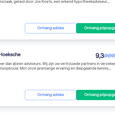
anszaak, geleid door Jos Koets, een erkend hypotheekadviseur,
e expertise op het gebied van hypotheken. Sinds 2003 schrijf ik
Ontvang advies
Ontvang prijsopg
 Hoeksche
9,3
er dan alleen adviseurs. Wij zijn uw vertrouwde partners in verzeke
sopbouw. Met onze jarenlange ervaring en diepgaande kennis,
ze expertise. We geloven in het bouwen van duurzame relaties m
Ontvang advies
Ontvang prijsopg