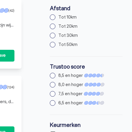
Afstand
(42)
Tot 10km
jn wij
Tot 20km
Tot 30km
Tot 50km
ave
Trustoo score
8,5 en hoger
8,0 en hoger
(124)
7,5 en hoger
ers, die
6,5 en hoger
n u
Keurmerken