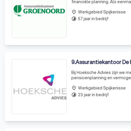
financiële planning. Als eenm
onderscheiden we ons door onz
Werkgebied Spijkenisse
wekelijks een colum
place
57 jaar in bedrijf
timelapse
9
.
Assurantiekantoor De
Bij Hoeksche Advies zijn we me
pensioenplanning en vermogen
onderscheiden we ons door on
Werkgebied Spijkenisse
klanten,
place
23 jaar in bedrijf
timelapse