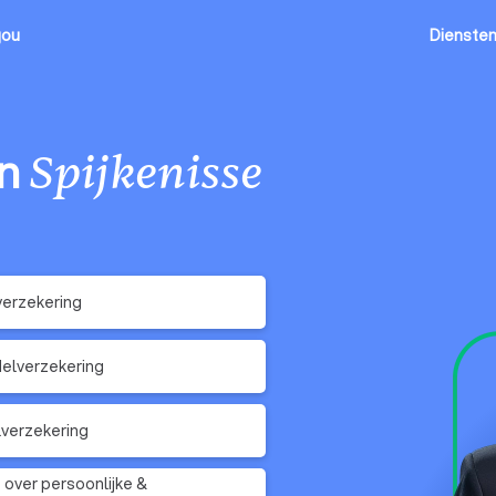
jou
Dienste
in
Spijkenisse
erzekering
elverzekering
verzekering
 over persoonlijke &