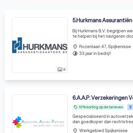
5
.
Hurkmans Assurantiën
Bij Hurkmans B.V. begrijpen we
te helpen bij het navigeren do
op zoek bent naar een autover
Rozenlaan 47, Spijkenisse
place
33 jaar in bedrijf
timelapse
8
photo_size_select_actual
6
.
A.A.P. Verzekeringen V
10% korting op de tarieven
local_offer
Gespecialiseerd in autoverzeke
dan goedkoper dan rechtstreeks bij de dezelfde m
Laagste premie door collectivit
Werkgebied Spijkenisse
place