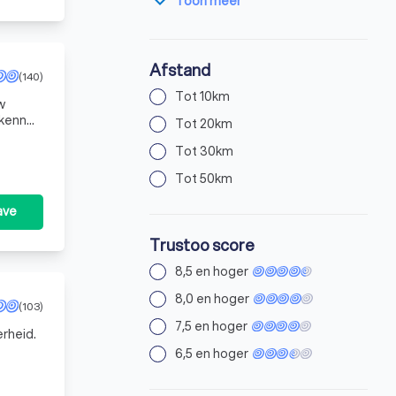
expand_more
Toon meer
Afstand
(140)
Tot 10km
w
Tot 20km
Tot 30km
Tot 50km
ave
Trustoo score
8,5 en hoger
8,0 en hoger
(103)
7,5 en hoger
erheid.
6,5 en hoger