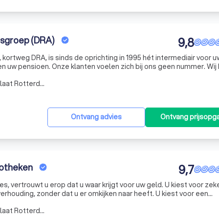
sgroep (DRA)
9,8
ortweg DRA, is sinds de oprichting in 1995 hét intermediair voor u
ich bij ons geen nummer. Wij kennen
an ook van naam én gezicht. Onze professionele aanpak én onze
Werkgebied Vondelingenplaat Rotterdam
Ontvang advies
Ontvang prijsopg
potheken
9,7
es, vertrouwt u erop dat u waar krijgt voor uw geld. U kiest voor zek
erhouding, zonder dat u er omkijken naar heeft. U kiest voor een
iseur.
Werkgebied Vondelingenplaat Rotterdam