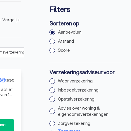
Filters
 Vergelijk
Sorteren op
Aanbevolen
Afstand
Score
omsverzekeringen
(
142
)
Zorgverzekering
(
106
)
Arbeidsongesch
Verzekeringsadviseur voor
(634)
Woonverzekering
 actief
Inboedelverzekering
van 12
Opstalverzekering
va
Advies over woning &
eigendomsverzekeringen
Zorgverzekering
ave