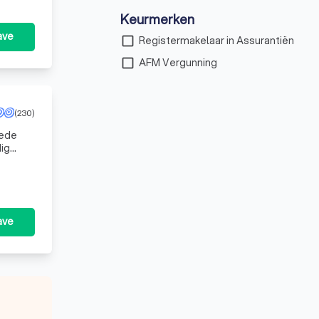
Keurmerken
ave
check_box_outline_blank
Registermakelaar in Assurantiën
check_box_outline_blank
AFM Vergunning
(230)
mede
dig
ave