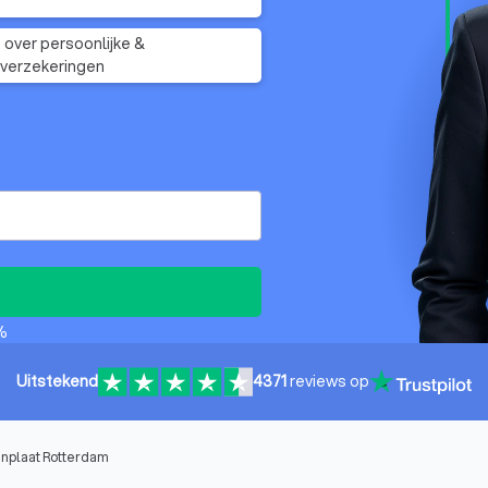
 over persoonlijke &
verzekeringen
%
Uitstekend
4371
reviews op
enplaat Rotterdam