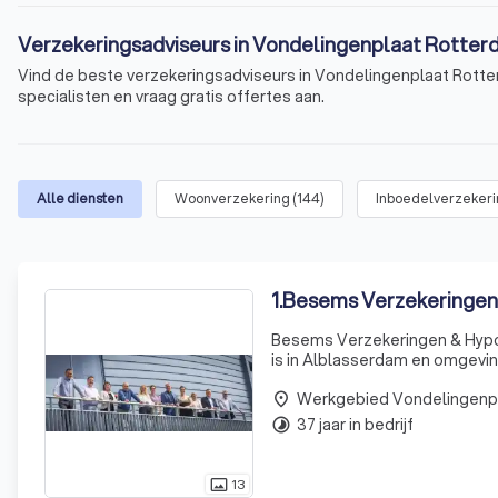
Verzekeringsadviseurs in Vondelingenplaat Rotter
Vind de beste verzekeringsadviseurs in Vondelingenplaat Rotte
specialisten en vraag gratis offertes aan.
Alle diensten
Woonverzekering
(
144
)
Inboedelverzeker
1
.
Besems Verzekeringen
Besems Verzekeringen & Hypoth
is in Alblasserdam en omgeving
enthousiaste collega's om onz
place
37 jaar in bedrijf
timelapse
13
photo_size_select_actual