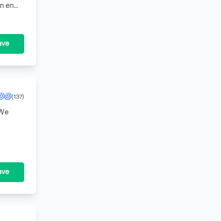
en en
ave
(137)
 We
 op
ave