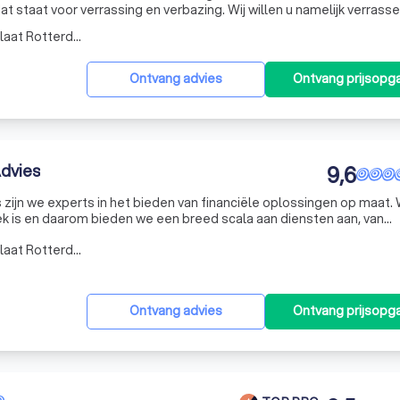
at staat voor verrassing en verbazing. Wij willen u namelijk verrass
ening. Vandaar ook onze slogan “VERHYPT… het kan ook anders!
Werkgebied Vondelingenplaat Rotterdam
Ontvang advies
Ontvang prijsopg
dvies
9,6
 zijn we experts in het bieden van financiële oplossingen op maat.
iek is en daarom bieden we een breed scala aan diensten aan, van
aangifte en pensioenplanning. Onze aanpak is altijd persoonlijk en
Werkgebied Vondelingenplaat Rotterdam
Ontvang advies
Ontvang prijsopg