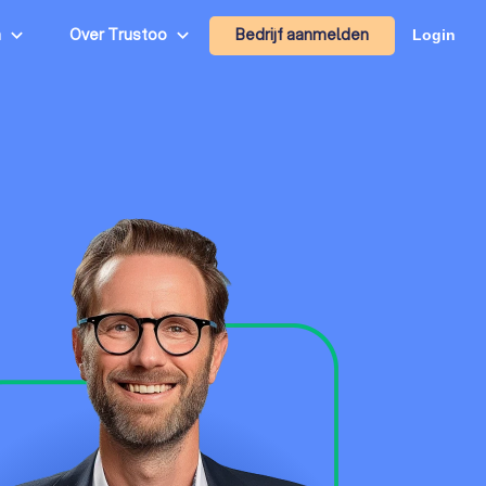
Bedrijf aanmelden
n
Over Trustoo
Login