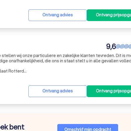
Ontvang advies
Ontvang prijsopg
9,6
stellen wij onze particuliere en zakelijke klanten tevreden. Dit is 
ge onafhankelijkheid, die ons in staat stelt u in alle gevallen volle
keringsmaatschappijen participeren op geen enkele wijze in ons b
Werkgebied Vondelingenplaat Rotterdam
Ontvang advies
Ontvang prijsopg
oek bent
Omschrijf mijn opdracht