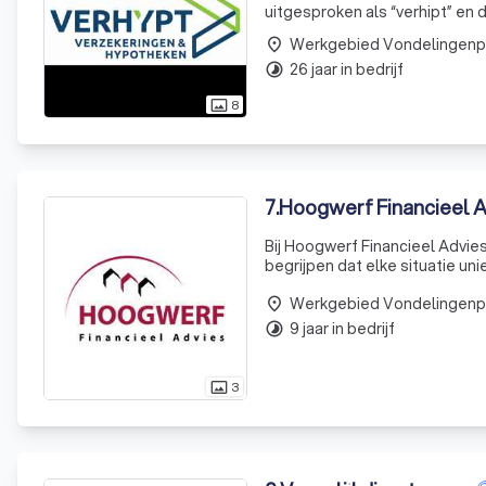
uitgesproken als “verhipt” en d
verbazen met onze dienstverl
place
Provisievrij
26 jaar in bedrijf
timelapse
8
photo_size_select_actual
7
.
Hoogwerf Financieel A
Bij Hoogwerf Financieel Advies
begrijpen dat elke situatie un
hypotheekadvies tot belasting
maat g
place
9 jaar in bedrijf
timelapse
3
photo_size_select_actual