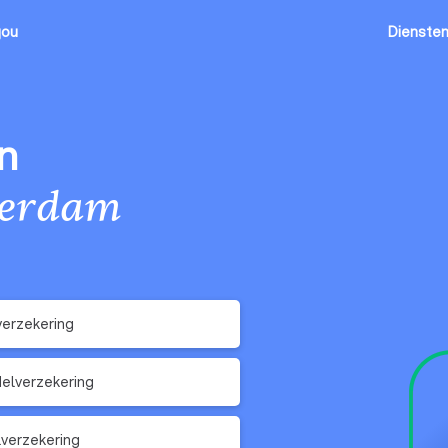
jou
Dienste
n
terdam
erzekering
elverzekering
verzekering