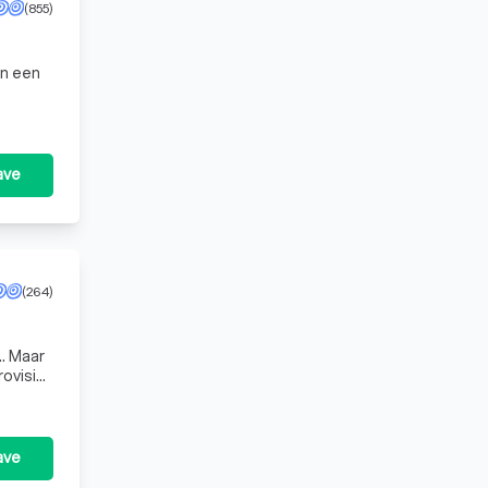
(855)
an een
ave
(264)
.. Maar
ave