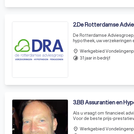
2
.
De Rotterdamse Advie
De Rotterdamse Adviesgroep, k
hypotheek, uw verzekeringen en uw pensioen. Onze klanten voelen z
de meeste van onze klanten d
persoonlijk
place
31 jaar in bedrijf
timelapse
3
.
BB Assurantien en Hy
Als u vraagt om financieel advi
Voor de beste prijs-prestatiev
gespecialiseerd financieel adv
place