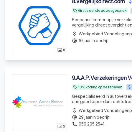
8
.
Vergelijkdirect.com
Gratis eerste adviesgesprek
local_offer
Bespaar slimmer op je verzeker
vergelijking direct overzicht e
place
10 jaar in bedrijf
timelapse
5
photo_size_select_actual
9
.
A.A.P. Verzekeringen V
10% korting op de tarieven
local_offer
Gespecialiseerd in autoverzeke
dan goedkoper dan rechtstreeks bij de dezelfde m
Laagste premie door collectivit
place
29 jaar in bedrijf
timelapse
050 205 2541
phone
5
photo_size_select_actual