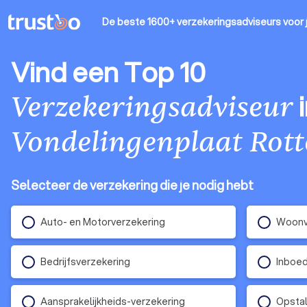
De beste 1600+ verzekeringsadviseurs
voor 
Vind een Top 10
i
Verzekeringsadviseur
Vondelingenplaat Rot
Selecteer de verzekering die je nodig hebt
Auto- en Motorverzekering
Woonv
Bedrijfsverzekering
Inboed
Aansprakelijkheids-verzekering
Opstal