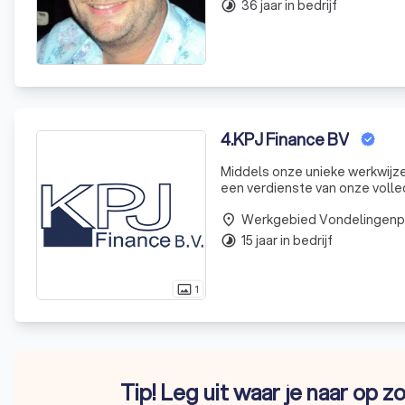
36 jaar in bedrijf
timelapse
4
.
KPJ Finance BV
Middels onze unieke werkwijze 
een verdienste van onze volledi
objectief te adviseren. Verze
place
15 jaar in bedrijf
timelapse
1
photo_size_select_actual
Tip! Leg uit waar je naar op z