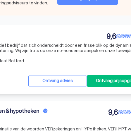
ingsadviseurs te vinden.
9,6
atief bedrijf dat zich onderscheidt door een frisse blik op de dynam
rlening. Wij zijn trots op onze no-nonsense aanpak en onze toewijd
ransparante werkwijze, gedreven door kennis, passie en plezier,
Werkgebied Vondelingenplaat Rotterdam
Ontvang advies
Ontvang prijsopg
en & hypotheken
9,6
inatie van de woorden VERzekeringen en HYPotheken. VERHYPT w