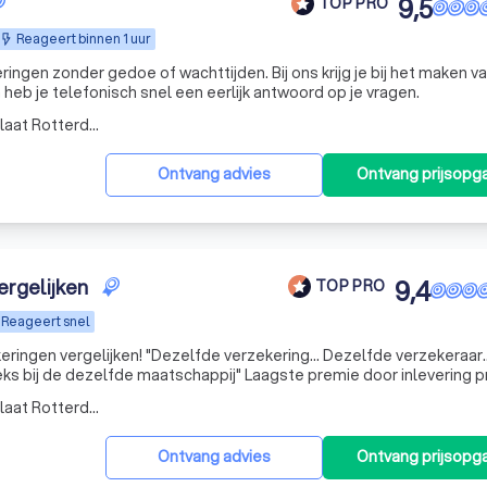
9,5
TOP PRO
Reageert binnen 1 uur
ingen zonder gedoe of wachttijden. Bij ons krijg je bij het maken v
n heb je telefonisch snel een eerlijk antwoord op je vragen.
Werkgebied Vondelingenplaat Rotterdam
Ontvang advies
Ontvang prijsopg
ergelijken
9,4
TOP PRO
Reageert snel
ringen vergelijken! "Dezelfde verzekering... Dezelfde verzekeraar.
aatschappij" Laagste premie door inlevering provisie..
eitskortingen.. Alle inzittenden zijn gratis meeverzekerd...
Werkgebied Vondelingenplaat Rotterdam
Ontvang advies
Ontvang prijsopg