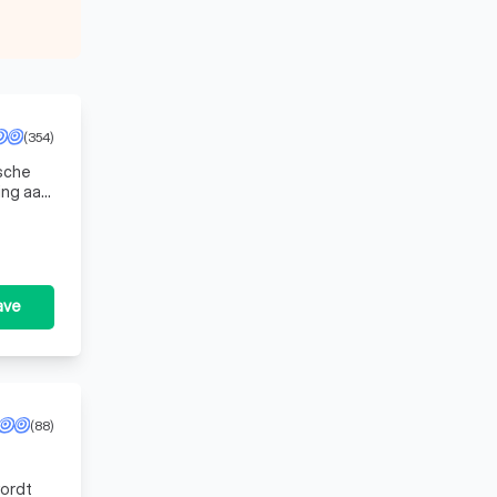
(354)
ische
ing aan
ave
(88)
ordt