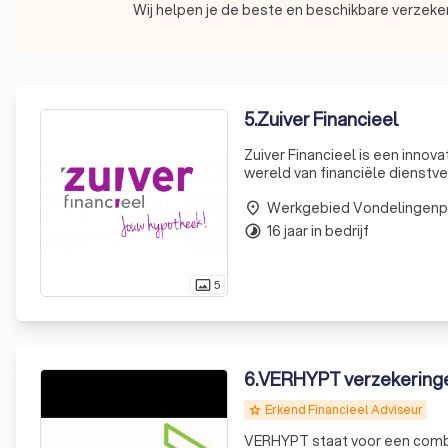
Wij helpen je de beste en beschikbare verzeker
5
.
Zuiver Financieel
Zuiver Financieel is een innov
wereld van financiële dienstve
persoonlijke aandacht. Onze t
place
16 jaar in bedrijf
timelapse
5
photo_size_select_actual
6
.
VERHYPT verzekering
Erkend Financieel Adviseur
grade
VERHYPT staat voor een comb