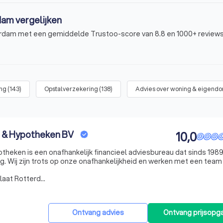
dam vergelijken
rdam met een gemiddelde Trustoo-score van 8.8 en 1000+ reviews.
ing
(
143
)
Opstalverzekering
(
138
)
Advies over woning & eigend
 & Hypotheken BV
10,0
eken is een onafhankelijk financieel adviesbureau dat sinds 1989
. Wij zijn trots op onze onafhankelijkheid en werken met een team 
e klanten de beste financiële zekerheid te bieden. Onze diensten 
Werkgebied Vondelingenplaat Rotterdam
Ontvang advies
Ontvang prijsopg