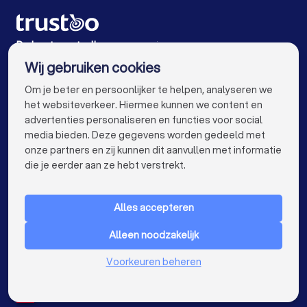
Vertaalbureaus in Rijnsburg
Vertaalbureaus in Heemstede
De beste vertaalbureaus voor jou
Wij gebruiken cookies
Vertaalbureaus in Amsterdam
info@trustoo.nl
Om je beter en persoonlijker te helpen, analyseren we
Vertaalbureaus in Rotterdam
het websiteverkeer. Hiermee kunnen we content en
advertenties personaliseren en functies voor social
Vertaalbureaus in Den Haag
media bieden. Deze gegevens worden gedeeld met
onze partners en zij kunnen dit aanvullen met informatie
Vertaalbureaus in Utrecht
keyboard_arrow_down
VOOR PARTICULIEREN
die je eerder aan ze hebt verstrekt.
Vertaalbureaus in Eindhoven
keyboard_arrow_down
VOOR BEDRIJVEN
Vertaalbureaus in Tilburg
Alles accepteren
keyboard_arrow_down
OVER TRUSTOO
Vertaalbureaus in Groningen
Alleen noodzakelijk
LAND
Nederland
Vertaalbureaus in Almere
Vertaalbureaus in Breda
Voorkeuren beheren
België
Duitsland
Vertaalbureaus in Nijmegen
Spanje