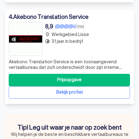
4
.
Akebono Translation Service
8,9
(10)
Werkgebied Lisse
place
31 jaar in bedrijf
timelapse
Akebono Translation Service is een toonaangevend
vertaalbureau dat zich onderscheidt door zijn interne
expertise in talen zoals Japans, Chinees, Engels en
Nederlands. Wij zijn een van de weinige bureaus die de
Prijsopgave
eindredactie van vertalingen in deze talen zelf uitvoeren,
woord voor woord. Ons team best
Bekijk profiel
Tip! Leg uit waar je naar op zoek bent
Wij helpen je de beste en beschikbare vertaalbureaus te