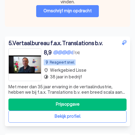
vinden.
Omschrijf mijn opdracht
5
.
Vertaalbureau f.a.x. Translations b.v.
8,9
(4)
Reageert snel
Werkgebied Lisse
place
38 jaar in bedrijf
timelapse
Met meer dan 35 jaar ervaring in de vertaalindustrie,
hebben we bij f.a.x. Translations b.v. een breed scala aan
klanten mogen helpen. Onze passie is om jouw
boodschap over te brengen in elke taal die je nodig hebt.
Prijsopgave
Of je nu een enkel woord of een groot project in 26
verschillende talen wilt vertale
Bekijk profiel