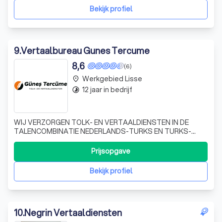
zorgt voor een muzikale om
Bekijk profiel
9
.
Vertaalbureau Gunes Tercume
8,6
(6)
Werkgebied Lisse
place
12 jaar in bedrijf
timelapse
WIJ VERZORGEN TOLK- EN VERTAALDIENSTEN IN DE
TALENCOMBINATIE NEDERLANDS-TURKS EN TURKS-
NEDERLANDS Op onze website kunt u op uw gemak
nalezen welke diensten wij onder andere aanbieden. U
Prijsopgave
kunt een offerte aanvragen door het reactieformulier in te
vullen, ons een mail te sturen of ons te bellen.
Bekijk profiel
10
.
Negrin Vertaaldiensten