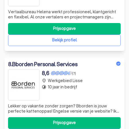
Vertaalbureau Helena werkt professioneel, klantgericht
en flexibel. Al onze vertalers en projectmanagers zijn
linguïsten en native speakers. Het formaat van
aangeleverde content vormt geen probleem want met
Prijsopgave
onze tools zorgen wij voor een goede technische
vertaling en efficiënt terminologiebeheer. De
Bekijk profiel
8
.
Bborden Personal Services
8,6
(7)
Werkgebied Lisse
place
10 jaar in bedrijf
timelapse
Lekker op vakantie zonder zorgen? Bborden is jouw
perfecte kattenoppas! Engelse versie van je website? Ik
maak een mooie vertaling! Stapeltjes papieren en niets
kunnen vinden? De Professional Organizer kan jou helpen!
Prijsopgave
Extra glans geven aan je trouwdag? Een beroepszanger