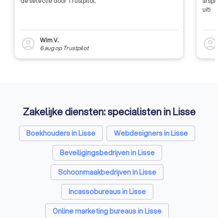
de selectie door Trustpilot.
afspr
uit!
Wim V.
account_circle
account_circl
6 aug
op
Trustpilot
Zakelijke diensten: specialisten in Lisse
Boekhouders in Lisse
Webdesigners in Lisse
Beveiligingsbedrijven in Lisse
Schoonmaakbedrijven in Lisse
Incassobureaus in Lisse
Online marketing bureaus in Lisse