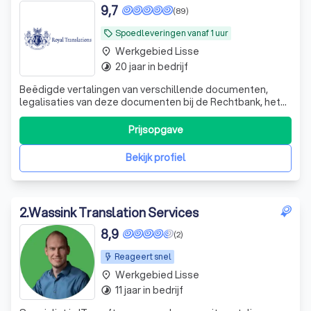
9,7
(89)
Spoedleveringen vanaf 1 uur
local_offer
Werkgebied Lisse
place
20 jaar in bedrijf
timelapse
Beëdigde vertalingen van verschillende documenten,
legalisaties van deze documenten bij de Rechtbank, het
Ministerie van Buitenlandse Zaken en verschillende
ambassades, legalisatie bij DUO
Prijsopgave
Bekijk profiel
2
.
Wassink Translation Services
8,9
(2)
Reageert snel
Werkgebied Lisse
place
11 jaar in bedrijf
timelapse