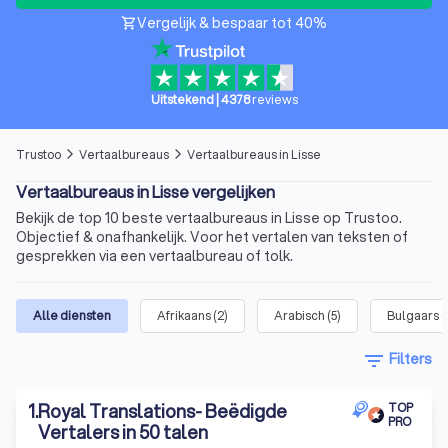
Vergelijk & bespaar tot 40%
shopping_cart
Uitstekend
|
4378
reviews
Trustoo
Vertaalbureaus
Vertaalbureaus in Lisse
arrow_forward_ios
arrow_forward_ios
Vertaalbureaus in Lisse vergelijken
Bekijk de top 10 beste vertaalbureaus in Lisse op Trustoo.
Objectief & onafhankelijk. Voor het vertalen van teksten of
gesprekken via een vertaalbureau of tolk.
Alle diensten
Afrikaans
(
2
)
Arabisch
(
5
)
Bulgaars
(
filter_list
Filters
1
.
Royal Translations- Beëdigde
TOP
PRO
Vertalers in 50 talen