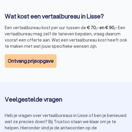
zijn daarom duurder.
Beëdigde vertaling:
voor officiële documenten, zoals
contracten en diploma’s, is een beëdigde vertaler
Wat kost een vertaalbureau in Lisse?
vereist, wat extra kosten met zich meebrengt.
Urgentie:
spoedvertalingen hebben vaak een toeslag
Een vertaalbureau kost per uur tussen de
€
70
,-
en
€
90
,-
Een
van 25% tot 50% boven op de standaardprijs.
vertaalbureau mag zelf de tarieven bepalen, vraag daarom
Opmaak en DTP:
als de vertaling in een specifieke
vooraf een offerte aan. Wat een vertaalbureau kost heeft ook
opmaak (bijv. brochures of handleidingen) moet worden
te maken met wat jouw specifieke wensen zijn.
geleverd, komen er extra kosten bij.
Ontvang prijsopgave
Indicatieve tarieven per woord
Algemene vertalingen:
€ 0,10 tot € 0,20 per woord
Beëdigde vertalingen:
€ 0,15 tot € 0,30 per woord
Technische vertalingen:
€ 0,20 tot € 0,40 per woord
Spoedvertalingen:
Toeslag van 25% tot 50% boven op
Veelgestelde vragen
de standaardprijs
Heb je vragen over vertaalbureaus in Lisse of ben je benieuwd
wat ze precies doen? Bij Trustoo staan we klaar om je te
Hoe kies je het beste vertaalbureau in Lisse?
helpen. Hieronder vind je de antwoorden op de
Bij het kiezen van een erkend vertaalbureau in Lisse zijn er een