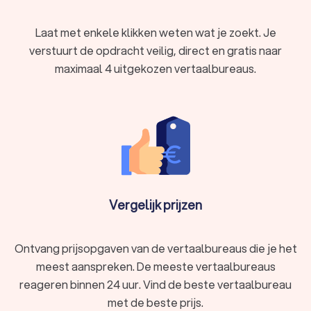
medische, technische, juridische of
marketingvertalingen, een professioneel vertaalbureau
Laat met enkele klikken weten wat je zoekt. Je
in Lisse beschikt over specialisten die vakjargon en
verstuurt de opdracht veilig, direct en gratis naar
terminologie correct gebruiken.
maximaal 4 uitgekozen vertaalbureaus.
Consistentie en kwaliteit:
Een erkend vertaalbureau in
Lisse gebruikt geavanceerde technologieën en
kwaliteitscontroles. Dit garandeert consistentie en
nauwkeurigheid.
Soorten vertaalbureaus in Lisse en hun
specialisaties
Er zijn verschillende soorten vertaalbureaus in Lisse, elk met
Vergelijk prijzen
hun eigen expertise en diensten. Hieronder bespreken we
enkele veelvoorkomende specialisaties:
Beëdigd vertaalbureau:
Gespecialiseerd in
rechtsgeldige vertalingen voor officiële documenten.
Ontvang prijsopgaven van de vertaalbureaus die je het
Technisch vertaalbureau:
Voor technische
meest aanspreken. De meeste vertaalbureaus
handleidingen, productbeschrijvingen en
reageren binnen 24 uur. Vind de beste vertaalbureau
softwaredocumentatie.
met de beste prijs.
Marketing en creatieve vertalingen:
Helpt bedrijven hun