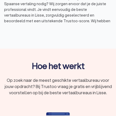
Spaanse vertaling nodig? Wij zorgen ervoor dat je de juiste
professional vindt. Je vindt eenvoudig de beste
vertaalbureaus in Lisse, zorgvuldig geselecteerd en
beoordeeld met een uitstekende Trustoo-score. Wij hebben
een top 10 samengesteld van ervaren vertaalbureaus in Lisse,
perfect afgestemd op jouw specifieke wensen en behoeften.
Met Trustoo vergelijk je eenvoudig vertaalbureaus en
tolken
in Lisse en vraag je gratis offertes aan. Zo maak je een
weloverwogen keuze en zorg je ervoor dat al jouw vertalingen
van hoogwaardige kwaliteit zijn.
Hoe het werkt
Vind het beste vertaalbureau in Lisse voor
jouw vertalingen
Op zoek naar de meest geschikte vertaalbureau voor
jouw opdracht? Bij Trustoo vraag je gratis en vrijblijvend
Ben je op zoek naar een professioneel vertaalbureau in Lisse
voor hoogwaardige vertalingen? Ben je op zoek naar
voorstellen op bij de beste vertaalbureaus in Lisse.
vertalingen voor juridische documenten, technische
handleidingen, medische rapporten of marketingmateriaal?
Een erkend vertaalbureau in Lisse zorgt ervoor dat jouw
boodschap correct en effectief wordt overgebracht. In Lisse