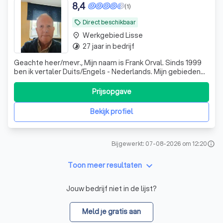
8,4
(1)
Direct beschikbaar
local_offer
Werkgebied Lisse
place
27 jaar in bedrijf
timelapse
Geachte heer/mevr., Mijn naam is Frank Orval. Sinds 1999
ben ik vertaler Duits/Engels - Nederlands. Mijn gebieden
zijn Technisch, Algemeen, Marketing. Ook werk ik met de
vertaaltool Trados
Prijsopgave
Bekijk profiel
Bijgewerkt: 07-08-2026 om 12:20
info
keyboard_arrow_down
Toon meer resultaten
Jouw bedrijf niet in de lijst?
Meld je gratis aan