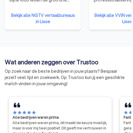
beroepsvereniging van tolken en
Nederlandse tolk- 
vertalers in Nederland. Met
vertaalsector. Het 
Bekijk alle NGTV vertaalbureaus
Bekijk alle VViN ver
specialisten in vrijwel alle talen
dat klanten er op 
in Lisse
Lisse
en vakgebieden, waaronder
vertrouwen dat ze 
beëdigd vertalers en beëdigd
krijgen die voldoen
tolken. Het NGTV staat al meer
kwaliteitseisen. En 
dan 60 jaar voor kwaliteit en
en prijsafspraken 
betrouwbaarheid!
gecommuniceerd en
worden nagekomen
Wat anderen zeggen over Trustoo
Op zoek naar de beste bedrijven in jouw plaats? Bespaar
jezelf veel tijd en zoekwerk. Op Trustoo kun jij een geschikte
match vinden in jouw omgeving!
star
star
star
star
star
star
sta
Alle bedrijven waren prima
Fanta
Alle bedrijven waren prima, dit maakt de keuze moeilijk,
Fanta
maar is voor mij heel positief. Dit geeft me vertrouwen in
gelat