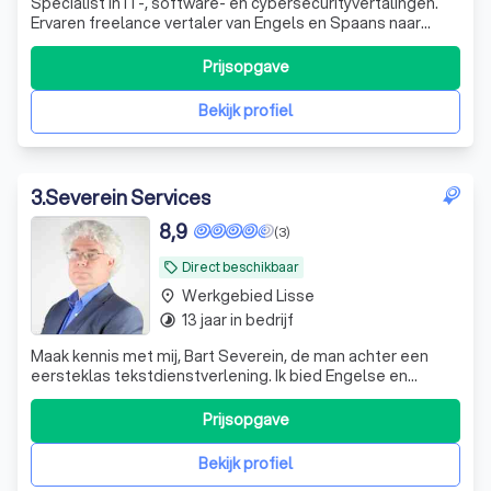
Specialist in IT-, software- en cybersecurityvertalingen.
Ervaren freelance vertaler van Engels en Spaans naar
Nederlands, met oog voor kwaliteit én leesbaarheid.
Prijsopgave
Bekijk profiel
3
.
Severein Services
8,9
(3)
Direct beschikbaar
local_offer
Werkgebied Lisse
place
13 jaar in bedrijf
timelapse
Maak kennis met mij, Bart Severein, de man achter een
eersteklas tekstdienstverlening. Ik bied Engelse en
Nederlandse vertaal- en proefleesdiensten, maar ook
transcripties en ondertiteling. Dit doe ik voor beide talen,
Prijsopgave
ik lever bijvoorbeeld zowel vertalingen uit het Engels naar
het Nederlands, als a
Bekijk profiel