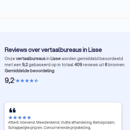
Reviews over vertaalbureaus in Lisse
Onze
vertaalbureaus
in
Lisse
worden gemiddeld beoordeeld
met een
9,2
gebaseerd op in totaal
409
reviews uit
6
bronnen
Gemiddelde beoordeling
9,2
•
star
star
star
star
star_half
star
star
star
star
star
Attent. Inlevend. Meedenkend. Vlotte afhandeling. Behulpzaam.
Schappelijke prijzen. Concurrerende prijsstelling.