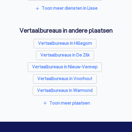
Tekstschrijvers in Lisse
SEO-specialisten in Lisse
Toon meer diensten in Lisse
add
Grafisch ontwerpers in Lisse
Vertaalbureaus in andere plaatsen
Reclamebureaus in Lisse
Accountants in Lisse
Vertaalbureaus in Hillegom
Vertaalbureaus in De Zilk
Vertaalbureaus in Nieuw-Vennep
Vertaalbureaus in Voorhout
Vertaalbureaus in Warmond
Vertaalbureaus in Noordwijk (ZH)
Toon meer plaatsen
add
Vertaalbureaus in Hoofddorp
Vertaalbureaus in Oegstgeest