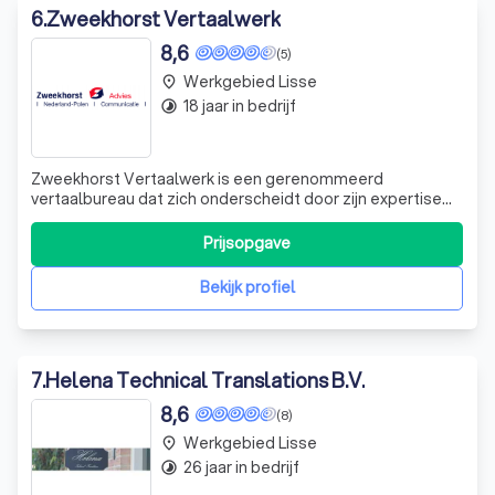
6
.
Zweekhorst Vertaalwerk
8,6
(5)
Werkgebied Lisse
place
18 jaar in bedrijf
timelapse
Zweekhorst Vertaalwerk is een gerenommeerd
vertaalbureau dat zich onderscheidt door zijn expertise
en professionaliteit. Wij zijn gespecialiseerd in het leveren
van hoogwaardige vertaaldiensten voor diverse
Prijsopgave
documenten zoals geboorteaktes, huwelijksaktes,
overlijdensaktes, verklaringen van huwelijksb
Bekijk profiel
7
.
Helena Technical Translations B.V.
8,6
(8)
Werkgebied Lisse
place
26 jaar in bedrijf
timelapse