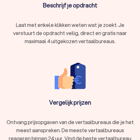
rechtsgeldig wordt vertaald en geaccepteerd wordt
Beschrijf je opdracht
door instanties.
Gespecialiseerde vertalingen:
of het nu gaat om
medische, technische, juridische of
Laat met enkele klikken weten wat je zoekt. Je
marketingvertalingen, een professioneel vertaalbureau
verstuurt de opdracht veilig, direct en gratis naar
in Nieuw-Vennep beschikt over specialisten die
vakjargon en terminologie correct gebruiken.
maximaal 4 uitgekozen vertaalbureaus.
Consistentie en kwaliteit:
Een erkend vertaalbureau in
Nieuw-Vennep gebruikt geavanceerde technologieën
en kwaliteitscontroles. Dit garandeert consistentie en
nauwkeurigheid.
Soorten vertaalbureaus in Nieuw-Vennep en
hun specialisaties
Vergelijk prijzen
Er zijn verschillende soorten vertaalbureaus in Nieuw-Vennep,
elk met hun eigen expertise en diensten. Hieronder
bespreken we enkele veelvoorkomende specialisaties:
Beëdigd vertaalbureau:
Gespecialiseerd in
Ontvang prijsopgaven van de vertaalbureaus die je het
rechtsgeldige vertalingen voor officiële documenten.
meest aanspreken. De meeste vertaalbureaus
Technisch vertaalbureau:
Voor technische
reageren binnen 24 uur. Vind de beste vertaalbureau
handleidingen, productbeschrijvingen en