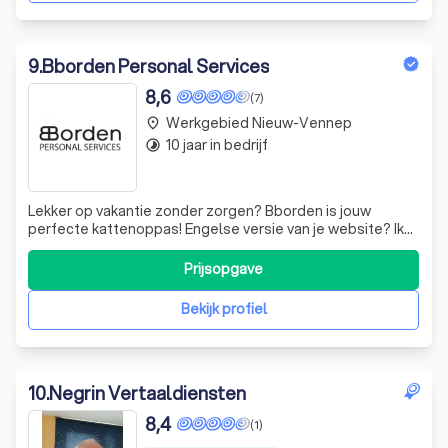
9
.
Bborden Personal Services
8,6
(7)
Werkgebied Nieuw-Vennep
place
10 jaar in bedrijf
timelapse
Lekker op vakantie zonder zorgen? Bborden is jouw
perfecte kattenoppas! Engelse versie van je website? Ik
maak een mooie vertaling! Stapeltjes papieren en niets
kunnen vinden? De Professional Organizer kan jou helpen!
Prijsopgave
Extra glans geven aan je trouwdag? Een beroepszanger
zorgt voor een muzikale om
Bekijk profiel
10
.
Negrin Vertaaldiensten
8,4
(1)