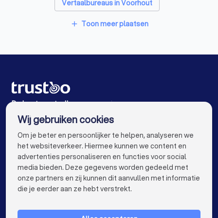
Vertaalbureaus in Voorhout
Vertaalbureaus in Warmond
Toon meer plaatsen
add
Vertaalbureaus in Aalsmeer
Vertaalbureaus in Noordwijk (ZH)
Vertaalbureaus in Haarlem
Vertaalbureaus in Amsterdam
De beste vertaalbureaus voor jou
Wij gebruiken cookies
Vertaalbureaus in Rotterdam
info@trustoo.nl
Om je beter en persoonlijker te helpen, analyseren we
Vertaalbureaus in Den Haag
het websiteverkeer. Hiermee kunnen we content en
advertenties personaliseren en functies voor social
Vertaalbureaus in Utrecht
media bieden. Deze gegevens worden gedeeld met
onze partners en zij kunnen dit aanvullen met informatie
Vertaalbureaus in Eindhoven
keyboard_arrow_down
VOOR PARTICULIEREN
die je eerder aan ze hebt verstrekt.
Vertaalbureaus in Tilburg
keyboard_arrow_down
VOOR BEDRIJVEN
Vertaalbureaus in Groningen