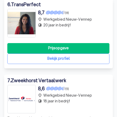
6
.
TransPerfect
8,7
(8)
Werkgebied Nieuw-Vennep
place
20 jaar in bedrijf
timelapse
Prijsopgave
Bekijk profiel
7
.
Zweekhorst Vertaalwerk
8,6
(5)
Werkgebied Nieuw-Vennep
place
18 jaar in bedrijf
timelapse