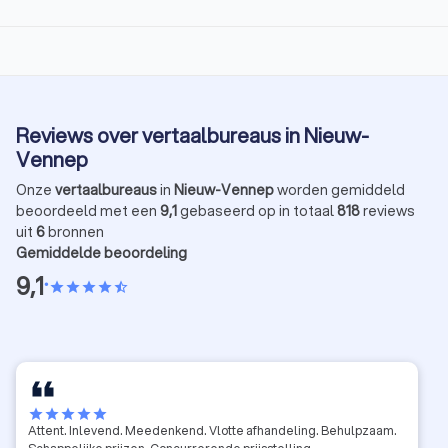
Reviews over vertaalbureaus in Nieuw-
Vennep
Onze
vertaalbureaus
in
Nieuw-Vennep
worden gemiddeld
beoordeeld met een
9,1
gebaseerd op in totaal
818
reviews
uit
6
bronnen
Gemiddelde beoordeling
9,1
•
star
star
star
star
star_half
star
star
star
star
star
Attent. Inlevend. Meedenkend. Vlotte afhandeling. Behulpzaam.