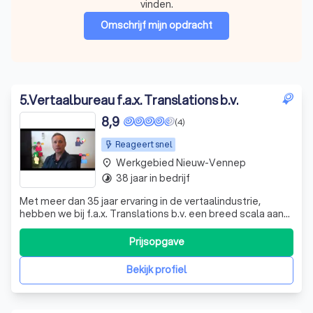
vinden.
Omschrijf mijn opdracht
5
.
Vertaalbureau f.a.x. Translations b.v.
8,9
(4)
Reageert snel
Werkgebied Nieuw-Vennep
place
38 jaar in bedrijf
timelapse
Met meer dan 35 jaar ervaring in de vertaalindustrie,
hebben we bij f.a.x. Translations b.v. een breed scala aan
klanten mogen helpen. Onze passie is om jouw
boodschap over te brengen in elke taal die je nodig hebt.
Prijsopgave
Of je nu een enkel woord of een groot project in 26
verschillende talen wilt vertale
Bekijk profiel