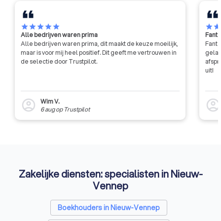
star
star
star
star
star
star
sta
Alle bedrijven waren prima
Fanta
Alle bedrijven waren prima, dit maakt de keuze moeilijk,
Fanta
maar is voor mij heel positief. Dit geeft me vertrouwen in
gelat
de selectie door Trustpilot.
afspr
uit!
Wim V.
account_circle
account_circl
6 aug
op
Trustpilot
Zakelijke diensten: specialisten in Nieuw-
Vennep
Boekhouders in Nieuw-Vennep