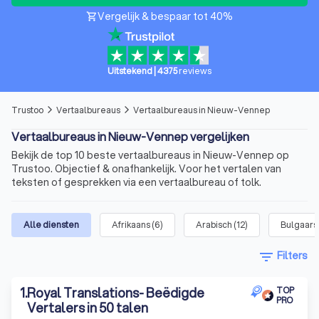
Vergelijk & bespaar tot 40%
shopping_cart
Uitstekend
|
4375
reviews
Trustoo
Vertaalbureaus
Vertaalbureaus in Nieuw-Vennep
arrow_forward_ios
arrow_forward_ios
Vertaalbureaus in Nieuw-Vennep vergelijken
Bekijk de top 10 beste vertaalbureaus in Nieuw-Vennep op
Trustoo. Objectief & onafhankelijk. Voor het vertalen van
teksten of gesprekken via een vertaalbureau of tolk.
Alle diensten
Afrikaans
(
6
)
Arabisch
(
12
)
Bulgaars
filter_list
Filters
1
.
Royal Translations- Beëdigde
TOP
PRO
Vertalers in 50 talen