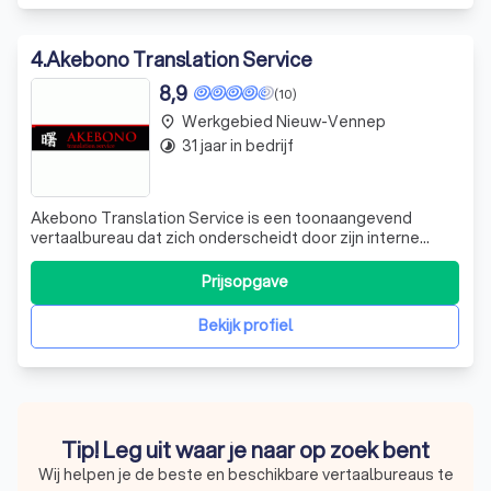
4
.
Akebono Translation Service
8,9
(10)
Werkgebied Nieuw-Vennep
place
31 jaar in bedrijf
timelapse
Akebono Translation Service is een toonaangevend
vertaalbureau dat zich onderscheidt door zijn interne
expertise in talen zoals Japans, Chinees, Engels en
Nederlands. Wij zijn een van de weinige bureaus die de
Prijsopgave
eindredactie van vertalingen in deze talen zelf uitvoeren,
woord voor woord. Ons team best
Bekijk profiel
Tip! Leg uit waar je naar op zoek bent
Wij helpen je de beste en beschikbare vertaalbureaus te