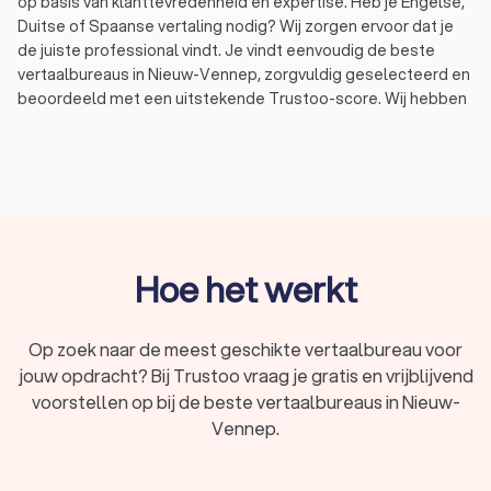
op basis van klanttevredenheid en expertise. Heb je Engelse,
Duitse of Spaanse vertaling nodig? Wij zorgen ervoor dat je
de juiste professional vindt. Je vindt eenvoudig de beste
vertaalbureaus in Nieuw-Vennep, zorgvuldig geselecteerd en
beoordeeld met een uitstekende Trustoo-score. Wij hebben
een top 10 samengesteld van ervaren vertaalbureaus in
Nieuw-Vennep, perfect afgestemd op jouw specifieke
wensen en behoeften. Met Trustoo vergelijk je eenvoudig
vertaalbureaus en
tolken
in Nieuw-Vennep en vraag je gratis
offertes aan. Zo maak je een weloverwogen keuze en zorg je
ervoor dat al jouw vertalingen van hoogwaardige kwaliteit zijn.
Hoe het werkt
Vind het beste vertaalbureau in Nieuw-
Vennep voor jouw vertalingen
Op zoek naar de meest geschikte vertaalbureau voor
jouw opdracht? Bij Trustoo vraag je gratis en vrijblijvend
Ben je op zoek naar een professioneel vertaalbureau in
Nieuw-Vennep voor hoogwaardige vertalingen? Ben je op
voorstellen op bij de beste vertaalbureaus in Nieuw-
zoek naar vertalingen voor juridische documenten, technische
Vennep.
handleidingen, medische rapporten of marketingmateriaal?
Een erkend vertaalbureau in Nieuw-Vennep zorgt ervoor dat