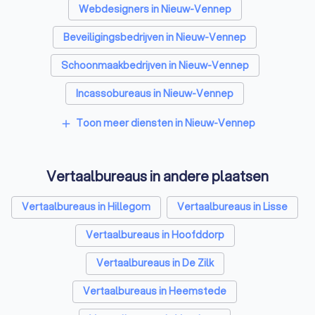
Webdesigners in Nieuw-Vennep
Beveiligingsbedrijven in Nieuw-Vennep
Schoonmaakbedrijven in Nieuw-Vennep
Incassobureaus in Nieuw-Vennep
Online marketing bureaus in Nieuw-Vennep
Toon meer diensten in Nieuw-Vennep
add
Tekstschrijvers in Nieuw-Vennep
Vertaalbureaus in andere plaatsen
SEO-specialisten in Nieuw-Vennep
Grafisch ontwerpers in Nieuw-Vennep
Vertaalbureaus in Hillegom
Vertaalbureaus in Lisse
Reclamebureaus in Nieuw-Vennep
Vertaalbureaus in Hoofddorp
Accountants in Nieuw-Vennep
Vertaalbureaus in De Zilk
Vertaalbureaus in Heemstede