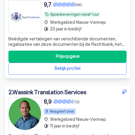
9,7
(89)
Spoedleveringen vanaf 1 uur
local_offer
Werkgebied Nieuw-Vennep
place
20 jaar in bedrijf
timelapse
Beëdigde vertalingen van verschillende documenten,
legalisaties van deze documenten bij de Rechtbank, het
Ministerie van Buitenlandse Zaken en verschillende
ambassades, legalisatie bij DUO
Prijsopgave
Bekijk profiel
2
.
Wassink Translation Services
8,9
(2)
Reageert snel
Werkgebied Nieuw-Vennep
place
11 jaar in bedrijf
timelapse