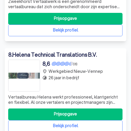
Zweekhorst Vertaalwerk is een gerenommeerd
vertaalbureau dat zich onderscheidt door zijn expertise
en professionaliteit. Wij zijn gespecialiseerd in het leveren
van hoogwaardige vertaaldiensten voor diverse
Prijsopgave
documenten zoals geboorteaktes, huwelijksaktes,
overlijdensaktes, verklaringen van huwelijksb
Bekijk profiel
8
.
Helena Technical Translations B.V.
8,6
(8)
Werkgebied Nieuw-Vennep
place
26 jaar in bedrijf
timelapse
Vertaalbureau Helena werkt professioneel, klantgericht
en flexibel. Al onze vertalers en projectmanagers zijn
linguïsten en native speakers. Het formaat van
aangeleverde content vormt geen probleem want met
Prijsopgave
onze tools zorgen wij voor een goede technische
vertaling en efficiënt terminologiebeheer. De
Bekijk profiel