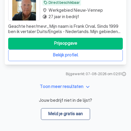
Direct beschikbaar
local_offer
Werkgebied Nieuw-Vennep
place
27 jaar in bedrijf
timelapse
Geachte heer/mevr., Mijn naam is Frank Orval. Sinds 1999
ben ik vertaler Duits/Engels - Nederlands. Mijn gebieden
zijn Technisch, Algemeen, Marketing. Ook werk ik met de
vertaaltool Trados
Prijsopgave
Bekijk profiel
Bijgewerkt: 07-08-2026 om 02:51
info
keyboard_arrow_down
Toon meer resultaten
Jouw bedrijf niet in de lijst?
Meld je gratis aan