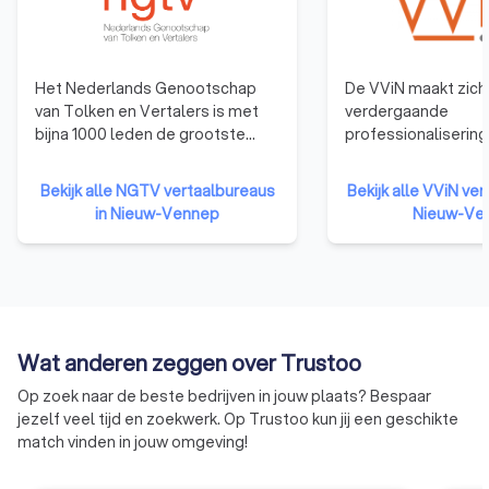
Het Nederlands Genootschap
De VViN maakt zich 
van Tolken en Vertalers is met
verdergaande
bijna 1000 leden de grootste
professionalisering
beroepsvereniging van tolken en
Nederlandse tolk- 
vertalers in Nederland. Met
vertaalsector. Het 
Bekijk alle NGTV vertaalbureaus
Bekijk alle VViN ver
specialisten in vrijwel alle talen
dat klanten er op 
in Nieuw-Vennep
Nieuw-Ve
en vakgebieden, waaronder
vertrouwen dat ze 
beëdigd vertalers en beëdigd
krijgen die voldoen
tolken. Het NGTV staat al meer
kwaliteitseisen. En 
dan 60 jaar voor kwaliteit en
en prijsafspraken 
betrouwbaarheid!
gecommuniceerd en
worden nagekomen
Wat anderen zeggen over Trustoo
Op zoek naar de beste bedrijven in jouw plaats? Bespaar
jezelf veel tijd en zoekwerk. Op Trustoo kun jij een geschikte
match vinden in jouw omgeving!