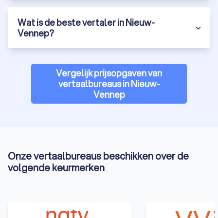
accuraat is? Vraag gratis en vrijblijvend offertes aan via
Trustoo bij de beste vertaalbureaus in Nieuw-Vennep en
Wat is de beste vertaler in Nieuw-
vergelijk de beste opties. Een professioneel vertaalbureau in
Vennep?
Nieuw-Vennep is de sleutel tot hoogwaardige en
nauwkeurige vertalingen. Door het kiezen van een erkend
vertaalbureau of een beëdigd vertaalbureau profiteer je van
expertise en betrouwbaarheid.
Vergelijk prijsopgaven van
vertaalbureaus in Nieuw-
Vennep
Onze vertaalbureaus beschikken over de
volgende keurmerken