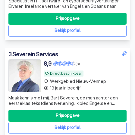
Specialist in IT-, software- en cybersecurityvertalingen.
Ervaren freelance vertaler van Engels en Spaans naar
Nederlands, met oog voor kwaliteit én leesbaarheid.
Prijsopgave
Bekijk profiel
3
.
Severein Services
8,9
(3)
Direct beschikbaar
local_offer
Werkgebied Nieuw-Vennep
place
13 jaar in bedrijf
timelapse
Maak kennis met mij, Bart Severein, de man achter een
eersteklas tekstdienstverlening. Ik bied Engelse en
Nederlandse vertaal- en proefleesdiensten, maar ook
transcripties en ondertiteling. Dit doe ik voor beide talen,
Prijsopgave
ik lever bijvoorbeeld zowel vertalingen uit het Engels naar
het Nederlands, als a
Bekijk profiel