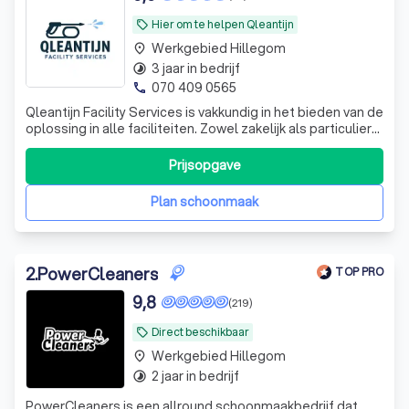
Hier om te helpen Qleantijn
local_offer
Werkgebied Hillegom
place
3 jaar in bedrijf
timelapse
070 409 0565
phone
Qleantijn Facility Services is vakkundig in het bieden van de
oplossing in alle faciliteiten. Zowel zakelijk als particulier
inzetbaar. Neemt u vrijblijvend contact op het team staat
voor u klaar.
Prijsopgave
Plan schoonmaak
2
.
PowerCleaners
TOP PRO
9,8
(219)
Direct beschikbaar
local_offer
Werkgebied Hillegom
place
2 jaar in bedrijf
timelapse
PowerCleaners is een allround schoonmaakbedrijf dat