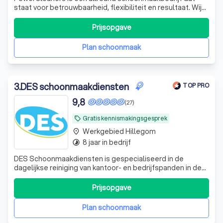
staat voor betrouwbaarheid, flexibiliteit en resultaat. Wij
helpen bedrijven en particulieren met alles van
schoonmaak tot specialistische klussen.
Prijsopgave
Plan schoonmaak
3
.
DES schoonmaakdiensten
TOP PRO
9,8
(27)
Gratis kennismakingsgesprek
local_offer
Werkgebied Hillegom
place
8 jaar in bedrijf
timelapse
DES Schoonmaakdiensten is gespecialiseerd in de
dagelijkse reiniging van kantoor- en bedrijfspanden in de
regio Zuid-Holland.
Prijsopgave
Plan schoonmaak