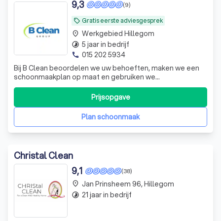
9,3
(9)
Gratis eerste adviesgesprek
local_offer
Werkgebied Hillegom
place
5 jaar in bedrijf
timelapse
015 202 5934
phone
Bij B Clean beoordelen we uw behoeften, maken we een
schoonmaakplan op maat en gebruiken we
milieuvriendelijke producten voor een grondige en
efficiënte schoonmaak. Ons team is toegewijd aan het
Prijsopgave
leveren van betrouwbare, hoogwaardige service,
waardoor uw ruimte elke keer weer fris en onberispelijk is
Plan schoonmaak
Christal Clean
9,1
(38)
Jan Prinsheem 96, Hillegom
place
21 jaar in bedrijf
timelapse