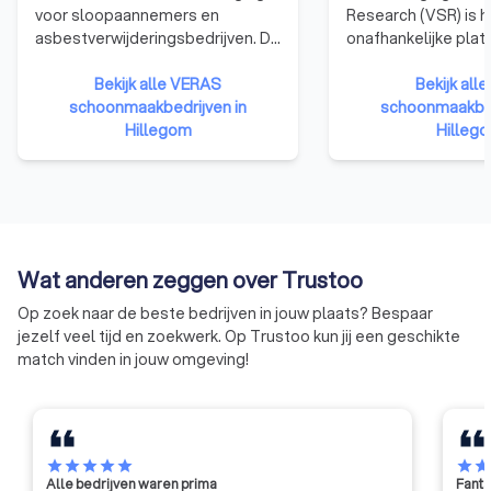
voor sloopaannemers en
Research (VSR) is h
asbestverwijderingsbedrijven. De
onafhankelijke plat
doelen van VERAS zijn het
professioneel sch
behartigen van de belangen van
Bekijk alle VERAS
Vereniging Schoo
Bekijk all
de sloop- en
schoonmaakbedrijven in
Research (VSR) heef
schoonmaakbed
asbestverwijderingsbranche; het
Hillegom
VSR-keurmerk geïnt
Hilleg
bevorderen van de
de markt wordt he
professionaliteit, het
regelmatig onjuist 
kwaliteitsniveau en goede imago
toegepast. Met het
van de branche; en te zorgen
laat de vereniging 
voor een optimale
bedrijven het VSR-K
informatievoorziening en
volledig toepassen
Wat anderen zeggen over Trustoo
serviceverlening aan de leden en
Op zoek naar de beste bedrijven in jouw plaats? Bespaar
andere partijen.
jezelf veel tijd en zoekwerk. Op Trustoo kun jij een geschikte
match vinden in jouw omgeving!
star
star
star
star
star
star
sta
Alle bedrijven waren prima
Fanta