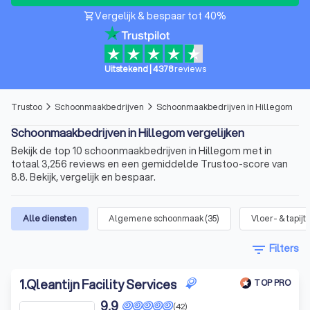
Vergelijk & bespaar tot 40%
shopping_cart
Uitstekend
|
4378
reviews
Trustoo
Schoonmaakbedrijven
Schoonmaakbedrijven in Hillegom
arrow_forward_ios
arrow_forward_ios
Schoonmaakbedrijven in Hillegom vergelijken
Bekijk de top 10 schoonmaakbedrijven in Hillegom met in
totaal 3,256 reviews en een gemiddelde Trustoo-score van
8.8. Bekijk, vergelijk en bespaar.
Alle diensten
Algemene schoonmaak
(
35
)
Vloer- & tapij
filter_list
Filters
1
.
Qleantijn Facility Services
TOP PRO
9,9
(42)