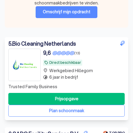
schoonmaakbedrijven te vinden.
Omschrijf mijn opdracht
5
.
Bio Cleaning Netherlands
9,6
(13)
Direct beschikbaar
local_offer
Werkgebied Hillegom
place
6 jaar in bedrijf
timelapse
Trusted Family Business
Prijsopgave
Plan schoonmaak