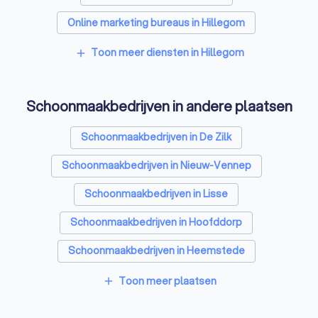
Online marketing bureaus in Hillegom
Tekstschrijvers in Hillegom
Toon meer diensten in Hillegom
add
Vertaalbureaus in Hillegom
Schoonmaakbedrijven in andere plaatsen
SEO-specialisten in Hillegom
Grafisch ontwerpers in Hillegom
Schoonmaakbedrijven in De Zilk
Reclamebureaus in Hillegom
Schoonmaakbedrijven in Nieuw-Vennep
Accountants in Hillegom
Schoonmaakbedrijven in Lisse
Schoonmaakbedrijven in Hoofddorp
Schoonmaakbedrijven in Heemstede
Schoonmaakbedrijven in Zandvoort
Toon meer plaatsen
add
Schoonmaakbedrijven in Voorhout