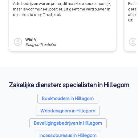
Alle bedrijven waren prima, dit maakt de keuze moeilijk,
Fanta
maar is voor mij heel positief. Dit geeft me vertrouwen in
gelat
de selectie door Trustpilot.
afspr
uit!
Wim V.
account_circle
account_circl
6 aug
op
Trustpilot
Zakelijke diensten: specialisten in Hillegom
Boekhouders in Hillegom
Webdesigners in Hillegom
Beveiligingsbedrijven in Hillegom
Incassobureaus in Hillegom