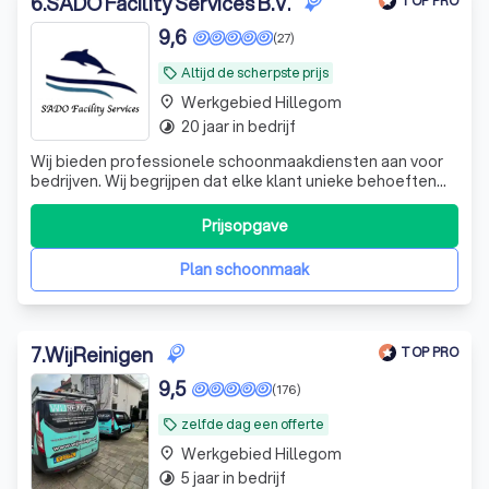
6
.
SADO Facility Services B.V.
TOP PRO
9,6
(27)
Altijd de scherpste prijs
local_offer
Werkgebied Hillegom
place
20 jaar in bedrijf
timelapse
Wij bieden professionele schoonmaakdiensten aan voor
bedrijven. Wij begrijpen dat elke klant unieke behoeften
heeft en daarom bieden wij flexibele schoonmaak plannen
op maat.
Prijsopgave
Plan schoonmaak
7
.
WijReinigen
TOP PRO
9,5
(176)
zelfde dag een offerte
local_offer
Werkgebied Hillegom
place
5 jaar in bedrijf
timelapse