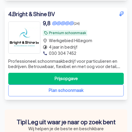
4
.
Bright & Shine BV
9,8
(24)
Premium schoonmaak
local_offer
Werkgebied Hillegom
place
4 jaar in bedrijf
timelapse
030 304 7452
phone
Professioneel schoonmaakbedrijf voor particulieren en
bedrijven. Betrouwbaar, flexibel en met oog voor detail.
Wij leveren altijd een schoon, fris en hygiënisch resultaat
tegen een eerlijke prijs.
Prijsopgave
Plan schoonmaak
Tip! Leg uit waar je naar op zoek bent
Wij helpen je de beste en beschikbare