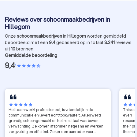
Reviews over schoonmaakbedrijven in
Hillegom
Onze
schoonmaakbedrijven
in
Hillegom
worden gemiddeld
beoordeeld met een
9,4
gebaseerd op in totaal
3.241
reviews
uit
10
bronnen
Gemiddelde beoordeling
9,4
•
star
star
star
star
star_half
star
star
star
star
star
star
star
sta
Het team werkt professioneel, is vriendelijk in de
This co
communicatie en levert echt topkwaliteit. Alles werd
ever! Fr
grondig schoongemaakt en het resultaat was boven
respons
verwachting. Ze komen afspraken netjes na en werken
their pr
zorgvuldig en efficiënt. Zeker een aanrader voor
the mar