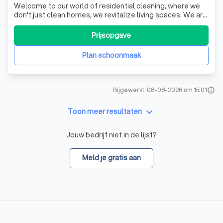
Welcome to our world of residential cleaning, where we
don't just clean homes, we revitalize living spaces. We are
a dedicated team of professionals who have made it our
mission to transform houses into immaculate abodes.
Prijsopgave
Whether it's a single-family home, a condo, or an
apartment, no dwelling is to
Plan schoonmaak
Bijgewerkt: 08-08-2026 om 15:01
info
keyboard_arrow_down
Toon meer resultaten
Jouw bedrijf niet in de lijst?
Meld je gratis aan