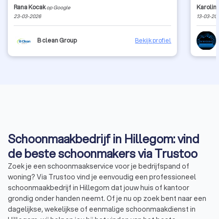
iedereen die op zoek is naar een betrouwbaar
schedul
Rana Kocak
Karolin
op Google
schoonmaakbedrijf.
team, no
23-03-2026
13-03-20
facade i
greatly
doing s
B clean Group
Bekijk profiel
Schoonmaakbedrijf in Hillegom: vind
de beste schoonmakers via Trustoo
Zoek je een schoonmaakservice voor je bedrijfspand of
woning? Via Trustoo vind je eenvoudig een professioneel
schoonmaakbedrijf in Hillegom dat jouw huis of kantoor
grondig onder handen neemt. Of je nu op zoek bent naar een
dagelijkse, wekelijkse of eenmalige schoonmaakdienst in