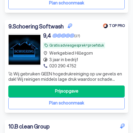
Met vaste gezichten en oog voo
Plan schoonmaak
9
.
Schoering Softwash
TOP PRO
9,4
(27)
Gratis adviesgesprek+proefstuk
local_offer
Werkgebied Hillegom
place
3 jaar in bedrijf
timelapse
020 290 4752
phone
🚀 Wij gebruiken GEEN hogedrukreiniging op uw gevels en
dak! Wij reinigen middels lage druk waardoor schade
uitgesloten is! Laten ons vrijblijvend langskomen en een
gratis proefstuk op locatie maken.
Prijsopgave
Plan schoonmaak
10
.
B clean Group