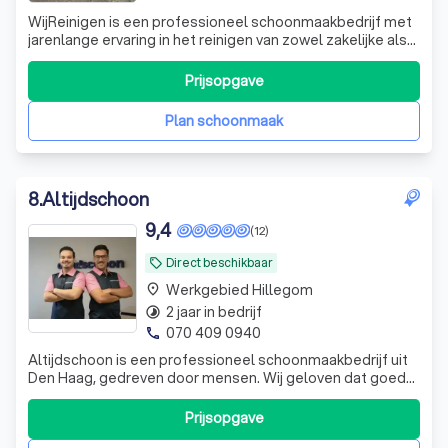
WijReinigen is een professioneel schoonmaakbedrijf met
jarenlange ervaring in het reinigen van zowel zakelijke als
residentiële panden. Ons doel is om uw leef- of
werkomgeving schoon en netjes te houden, zodat u zich
Prijsopgave
thuis of op kantoor op uw gemak kunt voelen. Onze
diensten omvatten exterieure scho
Plan schoonmaak
8
.
Altijdschoon
9,4
(12)
Direct beschikbaar
local_offer
Werkgebied Hillegom
place
2 jaar in bedrijf
timelapse
070 409 0940
phone
Altijdschoon is een professioneel schoonmaakbedrijf uit
Den Haag, gedreven door mensen. Wij geloven dat goede
schoonmaak begint bij medewerkers die zich gezien,
gesteund en gewaardeerd voelen. Daarom investeren we
Prijsopgave
in begeleiding, werkplezier en duidelijke communicatie.