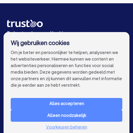
Schoonmaakbedrijven in Haarlem
Schoonmaakbedrijven in Noordwijk (ZH)
Schoonmaakbedrijven in Warmond
De beste schoonmaakbedrijven voor jou
Wij gebruiken cookies
Schoonmaakbedrijven in Amsterdam
info@trustoo.nl
Om je beter en persoonlijker te helpen, analyseren we
Schoonmaakbedrijven in Rotterdam
het websiteverkeer. Hiermee kunnen we content en
advertenties personaliseren en functies voor social
Schoonmaakbedrijven in Den Haag
media bieden. Deze gegevens worden gedeeld met
onze partners en zij kunnen dit aanvullen met informatie
Schoonmaakbedrijven in Utrecht
keyboard_arrow_down
VOOR PARTICULIEREN
die je eerder aan ze hebt verstrekt.
Schoonmaakbedrijven in Eindhoven
keyboard_arrow_down
VOOR BEDRIJVEN
Schoonmaakbedrijven in Tilburg
Alles accepteren
keyboard_arrow_down
OVER TRUSTOO
Schoonmaakbedrijven in Groningen
Alleen noodzakelijk
LAND
Nederland
Schoonmaakbedrijven in Almere
Voorkeuren beheren
België