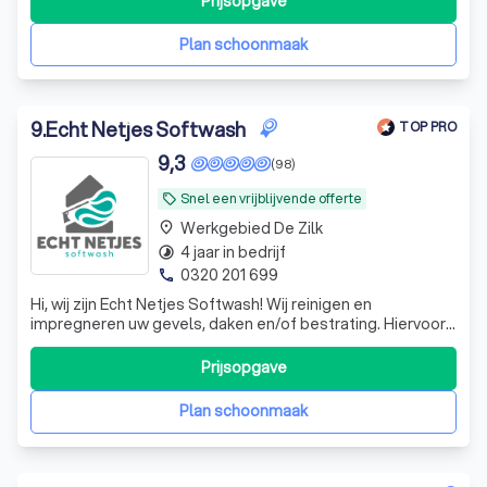
Prijsopgave
leveren van betrouwbare, hoogwaardige service,
waardoor uw ruimte elke keer weer fris en onberispelijk is
Plan schoonmaak
9
.
Echt Netjes Softwash
TOP PRO
9,3
(98)
Snel een vrijblijvende offerte
local_offer
Werkgebied De Zilk
place
4 jaar in bedrijf
timelapse
0320 201 699
phone
Hi, wij zijn Echt Netjes Softwash! Wij reinigen en
impregneren uw gevels, daken en/of bestrating. Hiervoor
kunnen wij gebruik maken van verschillende
reinigingsmethodes zoals Softwash en stoomreiniging.
Prijsopgave
Met softwash wordt uw woning met lage druk gereinigd
dus geen hogedrukreiniging, waardoor uw st
Plan schoonmaak