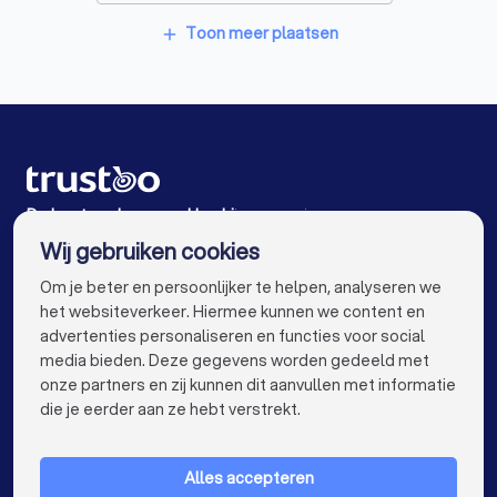
Schoonmaakbedrijven in Noordwijk (ZH)
Toon meer plaatsen
add
Schoonmaakbedrijven in Hoofddorp
Schoonmaakbedrijven in Voorhout
Schoonmaakbedrijven in Haarlem
Schoonmaakbedrijven in Warmond
De beste schoonmaakbedrijven voor jou
Wij gebruiken cookies
Schoonmaakbedrijven in Amsterdam
info@trustoo.nl
Om je beter en persoonlijker te helpen, analyseren we
Schoonmaakbedrijven in Rotterdam
het websiteverkeer. Hiermee kunnen we content en
advertenties personaliseren en functies voor social
Schoonmaakbedrijven in Den Haag
media bieden. Deze gegevens worden gedeeld met
onze partners en zij kunnen dit aanvullen met informatie
Schoonmaakbedrijven in Utrecht
keyboard_arrow_down
VOOR PARTICULIEREN
die je eerder aan ze hebt verstrekt.
Schoonmaakbedrijven in Eindhoven
keyboard_arrow_down
VOOR BEDRIJVEN
Schoonmaakbedrijven in Tilburg
Alles accepteren
keyboard_arrow_down
OVER TRUSTOO