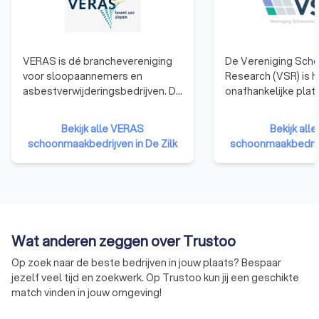
VERAS is dé branchevereniging
De Vereniging Sch
voor sloopaannemers en
Research (VSR) is h
asbestverwijderingsbedrijven. De
onafhankelijke plat
doelen van VERAS zijn het
professioneel sch
behartigen van de belangen van
Vereniging Schoo
Bekijk alle VERAS
Bekijk all
de sloop- en
Research (VSR) heef
schoonmaakbedrijven in De Zilk
schoonmaakbedrijv
asbestverwijderingsbranche; het
VSR-keurmerk geïnt
bevorderen van de
de markt wordt he
professionaliteit, het
regelmatig onjuist 
kwaliteitsniveau en goede imago
toegepast. Met het
van de branche; en te zorgen
laat de vereniging 
voor een optimale
bedrijven het VSR-K
Wat anderen zeggen over Trustoo
informatievoorziening en
volledig toepassen
serviceverlening aan de leden en
Op zoek naar de beste bedrijven in jouw plaats? Bespaar
andere partijen.
jezelf veel tijd en zoekwerk. Op Trustoo kun jij een geschikte
match vinden in jouw omgeving!