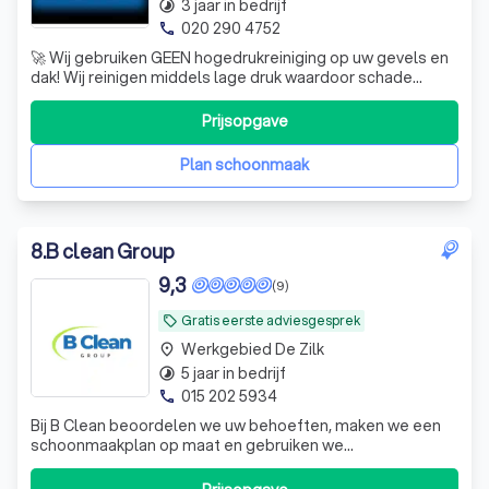
3 jaar in bedrijf
timelapse
020 290 4752
phone
🚀 Wij gebruiken GEEN hogedrukreiniging op uw gevels en
dak! Wij reinigen middels lage druk waardoor schade
uitgesloten is! Laten ons vrijblijvend langskomen en een
gratis proefstuk op locatie maken.
Prijsopgave
Plan schoonmaak
8
.
B clean Group
9,3
(9)
Gratis eerste adviesgesprek
local_offer
Werkgebied De Zilk
place
5 jaar in bedrijf
timelapse
015 202 5934
phone
Bij B Clean beoordelen we uw behoeften, maken we een
schoonmaakplan op maat en gebruiken we
milieuvriendelijke producten voor een grondige en
efficiënte schoonmaak. Ons team is toegewijd aan het