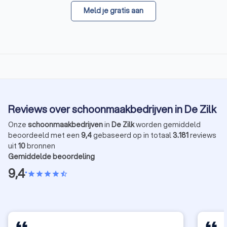
Meld je gratis aan
Reviews over schoonmaakbedrijven in De Zilk
Onze
schoonmaakbedrijven
in
De Zilk
worden gemiddeld
beoordeeld met een
9,4
gebaseerd op in totaal
3.181
reviews
uit
10
bronnen
Gemiddelde beoordeling
9,4
•
star
star
star
star
star_half