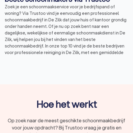
Zoek je een schoonmaakservice voor je bedrijfspand of
woning? Via Trustoo vind je eenvoudig een professioneel
schoonmaakbedrijf in De Zilk dat jouw huis of kantoor grondig
onder handen neemt. Of je nu op zoek bent naar een
dagelijkse, wekelijkse of eenmalige schoonmaakdienst in De
Zilk, wij helpen jou bij het vinden van het beste
schoonmaakbedrijf. In onze top 10 vind je de beste bedrijven
voor professionele reiniging in De Zilk, met een gemiddelde
Trustoo-score van 8.8. Wil je zelf een vergelijking maken?
bekijk de 1000+ reviews die andere gebruikers achterlieten of
vraag direct tot vier offertes aan bij schoonmaakbedrijven in
De Zilk om kosten te vergelijken. Op deze manier vind je
eenvoudig een reinigingsbedrijf in De Zilk dat bij jouw wensen
en budget past.
Hoe het werkt
Professionele schoonmaak voor particulieren
Zoek je reguliere huishoudelijke hulp in De Zilk of een
Op zoek naar de meest geschikte schoonmaakbedrijf
eenmalige schoonmaak van je woning? Als particulier loont
voor jouw opdracht? Bij Trustoo vraag je gratis en
het om voor een professioneel schoonmaakbedrijf in De Zilk