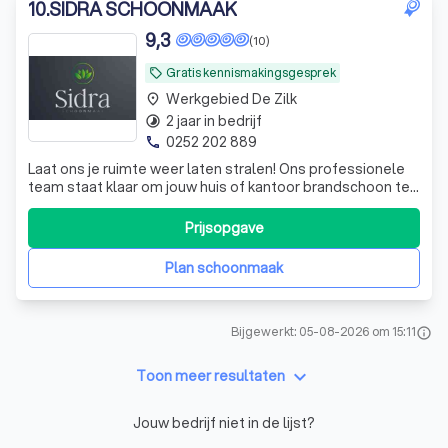
10
.
SIDRA SCHOONMAAK
9,3
(10)
Gratis kennismakingsgesprek
local_offer
Werkgebied De Zilk
place
2 jaar in bedrijf
timelapse
0252 202 889
phone
Laat ons je ruimte weer laten stralen! Ons professionele
team staat klaar om jouw huis of kantoor brandschoon te
maken. Ontdek de frisheid en kwaliteit van onze
schoonmaakdiensten vandaag nog!
Prijsopgave
Plan schoonmaak
Bijgewerkt: 05-08-2026 om 15:11
info
keyboard_arrow_down
Toon meer resultaten
Jouw bedrijf niet in de lijst?