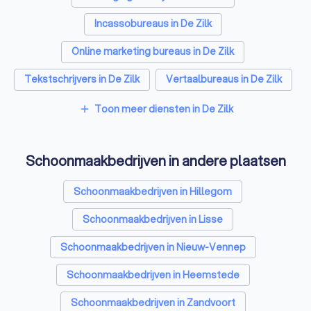
Incassobureaus in De Zilk
Online marketing bureaus in De Zilk
Tekstschrijvers in De Zilk
Vertaalbureaus in De Zilk
SEO-specialisten in De Zilk
Toon meer diensten in De Zilk
add
Grafisch ontwerpers in De Zilk
Schoonmaakbedrijven in andere plaatsen
Reclamebureaus in De Zilk
Accountants in De Zilk
Schoonmaakbedrijven in Hillegom
Schoonmaakbedrijven in Lisse
Schoonmaakbedrijven in Nieuw-Vennep
Schoonmaakbedrijven in Heemstede
Schoonmaakbedrijven in Zandvoort