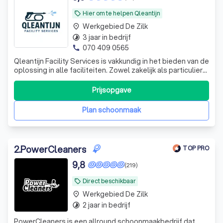
Hier om te helpen Qleantijn
local_offer
Werkgebied De Zilk
place
3 jaar in bedrijf
timelapse
070 409 0565
phone
Qleantijn Facility Services is vakkundig in het bieden van de
oplossing in alle faciliteiten. Zowel zakelijk als particulier
inzetbaar. Neemt u vrijblijvend contact op het team staat
voor u klaar.
Prijsopgave
Plan schoonmaak
2
.
PowerCleaners
TOP PRO
9,8
(219)
Direct beschikbaar
local_offer
Werkgebied De Zilk
place
2 jaar in bedrijf
timelapse
PowerCleaners is een allround schoonmaakbedrijf dat