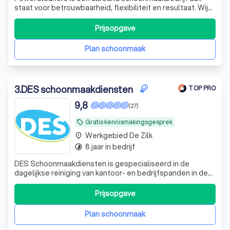
staat voor betrouwbaarheid, flexibiliteit en resultaat. Wij
helpen bedrijven en particulieren met alles van
schoonmaak tot specialistische klussen.
Prijsopgave
Plan schoonmaak
3
.
DES schoonmaakdiensten
TOP PRO
9,8
(27)
Gratis kennismakingsgesprek
local_offer
Werkgebied De Zilk
place
8 jaar in bedrijf
timelapse
DES Schoonmaakdiensten is gespecialiseerd in de
dagelijkse reiniging van kantoor- en bedrijfspanden in de
regio Zuid-Holland.
Prijsopgave
Plan schoonmaak