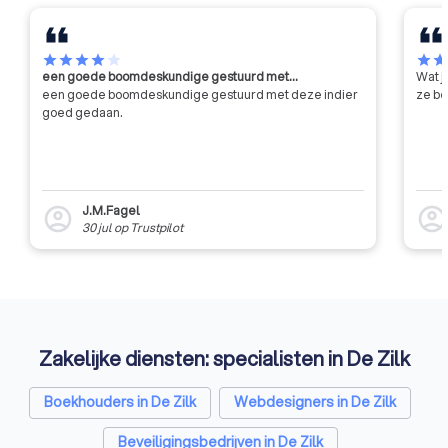
star
star
star
star
star
star
sta
een goede boomdeskundige gestuurd met…
Wat j
een goede boomdeskundige gestuurd met deze indier
ze be
goed gedaan.
J.M.Fagel
account_circle
account_circl
30 jul
op
Trustpilot
Zakelijke diensten: specialisten in De Zilk
Boekhouders in De Zilk
Webdesigners in De Zilk
Beveiligingsbedrijven in De Zilk