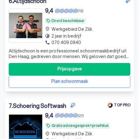
6
.
Altijdschoon
9,4
(12)
Direct beschikbaar
local_offer
Werkgebied De Zilk
place
2 jaar in bedrijf
timelapse
070 409 0940
phone
Altijdschoon is een professioneel schoonmaakbedrijf uit
Den Haag, gedreven door mensen. Wij geloven dat goede
schoonmaak begint bij medewerkers die zich gezien,
gesteund en gewaardeerd voelen. Daarom investeren we
Prijsopgave
in begeleiding, werkplezier en duidelijke communicatie.
Met vaste gezichten en oog voo
Plan schoonmaak
7
.
Schoering Softwash
TOP PRO
9,4
(27)
Gratis adviesgesprek+proefstuk
local_offer
Werkgebied De Zilk
place