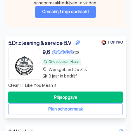
schoonmaakbedrijven te vinden.
Omschrijf mijn opdracht
5
.
Dr.cleaning & service B.V
TOP PRO
9,6
(52)
Direct beschikbaar
local_offer
Werkgebied De Zilk
place
3 jaar in bedrijf
timelapse
Clean IT Like You Mean it
Prijsopgave
Plan schoonmaak