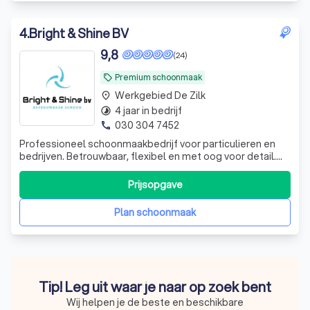
4
.
Bright & Shine BV
9,8
(24)
Premium schoonmaak
local_offer
Werkgebied De Zilk
place
4 jaar in bedrijf
timelapse
030 304 7452
phone
Professioneel schoonmaakbedrijf voor particulieren en
bedrijven. Betrouwbaar, flexibel en met oog voor detail.
Wij leveren altijd een schoon, fris en hygiënisch resultaat
tegen een eerlijke prijs.
Prijsopgave
Plan schoonmaak
Tip! Leg uit waar je naar op zoek bent
Wij helpen je de beste en beschikbare