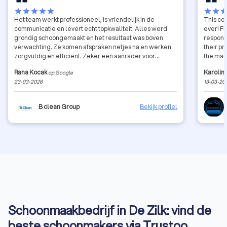
star
star
star
star
star
star
star
sta
Het team werkt professioneel, is vriendelijk in de
This co
communicatie en levert echt topkwaliteit. Alles werd
ever! Fr
grondig schoongemaakt en het resultaat was boven
respons
verwachting. Ze komen afspraken netjes na en werken
their pr
zorgvuldig en efficiënt. Zeker een aanrader voor
the mar
iedereen die op zoek is naar een betrouwbaar
schedul
Rana Kocak
Karolin
op Google
schoonmaakbedrijf.
team, no
23-03-2026
13-03-20
facade i
greatly
doing s
B clean Group
Bekijk profiel
Schoonmaakbedrijf in De Zilk: vind de
beste schoonmakers via Trustoo