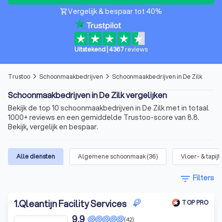
Vergelijk & bespaar tot 40%
shopping_cart
Uitstekend
|
4367
reviews
Trustoo
Schoonmaakbedrijven
Schoonmaakbedrijven in De Zilk
arrow_forward_ios
arrow_forward_ios
Schoonmaakbedrijven in De Zilk vergelijken
Bekijk de top 10 schoonmaakbedrijven in De Zilk met in totaal
1000+ reviews en een gemiddelde Trustoo-score van 8.8.
Bekijk, vergelijk en bespaar.
Alle diensten
Algemene schoonmaak
(
36
)
Vloer- & tapi
filter_list
Filters
1
.
Qleantijn Facility Services
TOP PRO
9,9
(42)