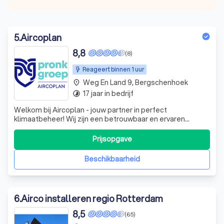
5
.
Aircoplan
8,8
(8)
Reageert binnen 1 uur
Weg En Land 9, Bergschenhoek
place
17 jaar in bedrijf
timelapse
Welkom bij Aircoplan - jouw partner in perfect
klimaatbeheer! Wij zijn een betrouwbaar en ervaren
airconditioningsbedrijf dat gespecialiseerd is in het
leveren van comfortabele en energie-efficiënte
Prijsopgave
oplossingen. Als F-Gassen gecertificeerd bedrijf staan
we garant voor professionele installaties en o
Beschikbaarheid
6
.
Airco installeren regio Rotterdam
8,5
(65)