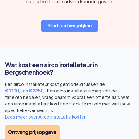
na jou het beste advies kunnen geven.
hoogste standaarden te installeren.
Veiligheid:
Een professionele installateur zorgt voor een
correcte en veilige aansluiting van de airconditioning.
Duurzaamheid:
Met een goede installatie door een
Start met vergelijken
airco-installatiebedrijf haal je het maximale uit je
apparaat en verleng je de levensduur.
Garantie:
Een airco-leverancier biedt vaak garantie op
zowel de installatie als het product, mits het door een
erkende airco-installateur is geplaatst.
Wat kost een airco installateur in
Vraag vandaag nog offertes aan bij drie tot vier airco-
Bergschenhoek?
installatiebedrijven in Bergschenhoek en vind de juiste
professional voor de aanschaf en installatie van je nieuwe
Een airco installateur kost gemiddeld tussen de
airco in Bergschenhoek.
€
1000
,-
en
€
3250
,-
Een airco installateur mag zelf de
tarieven bepalen, vraag daarom vooraf een offerte aan. Wat
een airco installateur kost heeft ook te maken met wat jouw
Wat kost een airco-installateur in
specifieke wensen zijn.
Bergschenhoek?
Lees meer over Airco installatie kosten
Gemiddeld liggen de kosten voor een airco installateur
tussen de € 1.000,- en € 3.250,-
. De
kosten van een airco
Ontvang prijsopgave
variëren afhankelijk van het type airco, de complexiteit van de