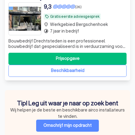
9,3
(26)
Gratis eerste adviesgesprek
local_offer
Werkgebied Bergschenhoek
place
7 jaar in bedrijf
timelapse
Bouwbedrijf Drechtsteden is een professioneel
bouwbedrijf dat gespecialiseerd is in verduurzaming voor
zowel particulieren als zakelijke klanten. Wij bieden
maatwerkoplossingen voor kantoren, winkels, scholen,
Prijsopgave
horeca, industriële panden en woonhuizen, met aandacht
voor comfort, gezondheid en energ
Beschikbaarheid
Tip! Leg uit waar je naar op zoek bent
Wij helpen je de beste en beschikbare airco installateurs
te vinden.
Omschrijf mijn opdracht