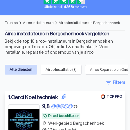
Uitstekend
|
4368
reviews
Trustoo
Airco installateurs
Airco installateurs in Bergschenhoek
arrow_forward_ios
arrow_forward_ios
Airco installateurs in Bergschenhoek vergelijken
Bekijk de top 10 airco-installateurs in Bergschenhoek en
omgeving op Trustoo. Objectief & onafhankelijk. Voor
installatie, reparatie of onderhoud van je airco.
Alle diensten
Airco Installatie
(
3
)
Airco Reparatie en Ond
filter_list
Filters
1
.
Cerci Koeltechniek
TOP PRO
9,8
(73)
Direct beschikbaar
local_offer
Werkgebied Bergschenhoek
place
10 jaar in bedrijf
timelapse