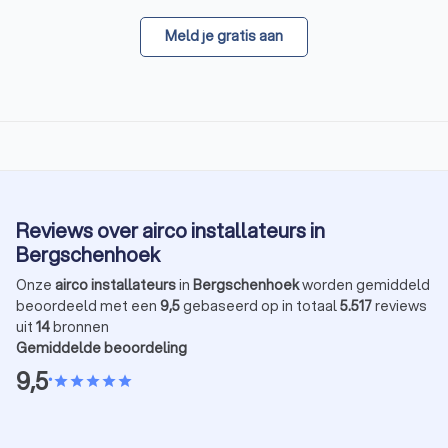
Meld je gratis aan
Reviews over airco installateurs in
Bergschenhoek
Onze
airco installateurs
in
Bergschenhoek
worden gemiddeld
beoordeeld met een
9,5
gebaseerd op in totaal
5.517
reviews
uit
14
bronnen
Gemiddelde beoordeling
9,5
•
star
star
star
star
star