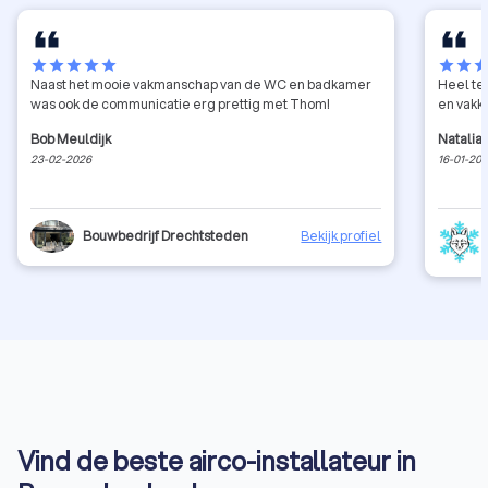
star
star
star
star
star
star
star
sta
Naast het mooie vakmanschap van de WC en badkamer
Heel te
was ook de communicatie erg prettig met Thom!
en vakk
Bob Meuldijk
Natalia
23-02-2026
16-01-20
Bouwbedrijf Drechtsteden
Bekijk profiel
Vind de beste airco-installateur in