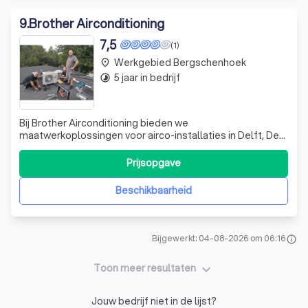
9
.
Brother Airconditioning
7,5
(1)
Werkgebied Bergschenhoek
place
5 jaar in bedrijf
timelapse
Bij Brother Airconditioning bieden we
maatwerkoplossingen voor airco-installaties in Delft, Den
Haag, Zoetermeer en omgeving. Met onze ervaren vaklui
garanderen we uitstekende service en onderhoud voor
Prijsopgave
zowel particulieren als bedrijven. Vraag vandaag nog een
gratis offerte aan en ontdek wat wij voor
Beschikbaarheid
Bijgewerkt: 04-08-2026 om 06:16
info
keyboard_arrow_down
Toon meer resultaten
Jouw bedrijf niet in de lijst?