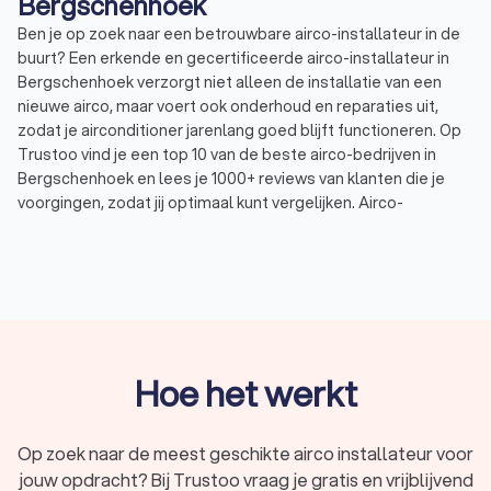
Bergschenhoek
Ben je op zoek naar een betrouwbare airco-installateur in de
buurt? Een erkende en gecertificeerde airco-installateur in
Bergschenhoek verzorgt niet alleen de installatie van een
nieuwe airco, maar voert ook onderhoud en reparaties uit,
zodat je airconditioner jarenlang goed blijft functioneren. Op
Trustoo vind je een top 10 van de beste airco-bedrijven in
Bergschenhoek en lees je 1000+ reviews van klanten die je
voorgingen, zodat jij optimaal kunt vergelijken. Airco-
installateurs in Bergschenhoek hebben een gemiddelde
Trustoo-score van 8.8, berekend op basis van ervaring,
certificering en klanttevredenheid. Vraag offertes aan bij vier
airco-installatiebedrijven en vind de airco-monteur in
Bergschenhoek die het beste past bij jouw situatie en budget.
Hoe het werkt
Wat doet een airco-installateur in
Bergschenhoek?
Op zoek naar de meest geschikte airco installateur voor
Het kiezen van de juiste professional is belangrijk voor een
jouw opdracht? Bij Trustoo vraag je gratis en vrijblijvend
optimale werking en efficiëntie van je airconditioning.