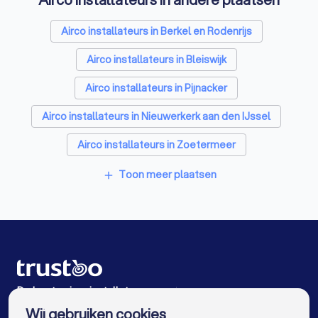
Thuisbatterij installateurs in Bergschenhoek
Airco installateurs in Berkel en Rodenrijs
Airco installateurs in Bleiswijk
Airco installateurs in Pijnacker
Airco installateurs in Nieuwerkerk aan den IJssel
Airco installateurs in Zoetermeer
Airco installateurs in Capelle aan den IJssel
Toon meer plaatsen
add
Airco installateurs in Rotterdam
Airco installateurs in Nootdorp
Airco installateurs in Delft
Airco installateurs in Krimpen aan den IJssel
De beste airco installateurs voor jou
Wij gebruiken cookies
Airco installateurs in Amsterdam