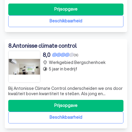
denken met u mee en bieden een compleet pakket aan
installaties en onderhoud, zowel voor nieuwbouw als
Prijsopgave
renovatieprojecten. Onze expertise ligt in het ontwerpen
en adviseren van gebouwgebon
Beschikbaarheid
8
.
Antonisse climate control
8,0
(9)
Werkgebied Bergschenhoek
place
5 jaar in bedrijf
timelapse
Bij Antonisse Climate Control onderscheiden we ons door
kwaliteit boven kwantiteit te stellen. Als jong en
dynamisch bedrijf bieden we een breed scala aan
klimaatoplossingen, van airconditioning tot
Prijsopgave
luchtbehandeling. Onze expertise in diverse systemen,
zoals single-split units en VRF-systemen, stelt
Beschikbaarheid