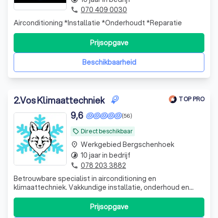
070 409 0030
phone
Airconditioning *Installatie *Onderhoudt *Reparatie
Prijsopgave
Beschikbaarheid
2
.
Vos Klimaattechniek
TOP PRO
9,6
(56)
Direct beschikbaar
local_offer
Werkgebied Bergschenhoek
place
10 jaar in bedrijf
timelapse
078 203 3882
phone
Betrouwbare specialist in airconditioning en
klimaattechniek. Vakkundige installatie, onderhoud en
service voor particulieren en bedrijven.
Prijsopgave