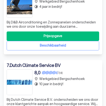
Werkgebied Bergschenhoek
place
4 jaar in bedrijf
timelapse
Bij D&B Airconditioning en Zonnepanelen onderscheiden
we ons door onze toewijding aan duurzame
energieoplossingen. Wij geloven dat investeren in
zonnepanelen niet alleen goed is voor het milieu, maar
Prijsopgave
ook voor uw portemonnee. Met de stijgende
elektriciteitsprijzen kunt u met onze zonnepanelen direct
Beschikbaarheid
7
.
Dutch Climate Service BV
8,0
(4)
Werkgebied Bergschenhoek
place
10 jaar in bedrijf
timelapse
Bij Dutch Climate Service B.V. onderscheiden we ons door
onze klantgerichte aanpak en hoogwaardige service. Wij