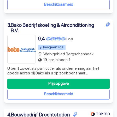
Beschikbaarheid
3
.
Bako Bedrijfskoeling & Airconditioning
B.V.
9,4
(829)
Reageert snel
Werkgebied Bergschenhoek
place
19 jaar in bedrijf
timelapse
U bent zowel als particulier als onderneming aan het
goede adres bij Bako als u op zoek bent naar
airconditioning of klimaatbeheersing. Al 40 jaar staat Bako
voor vakmanschap en kwaliteit. Een familiebedrijf dat
Prijsopgave
inmiddels met vijf monteurs werkt. Omdat wij een kleine
organisatie zijn, zijn de lijne
Beschikbaarheid
4
.
Bouwbedrijf Drechtsteden
TOP PRO