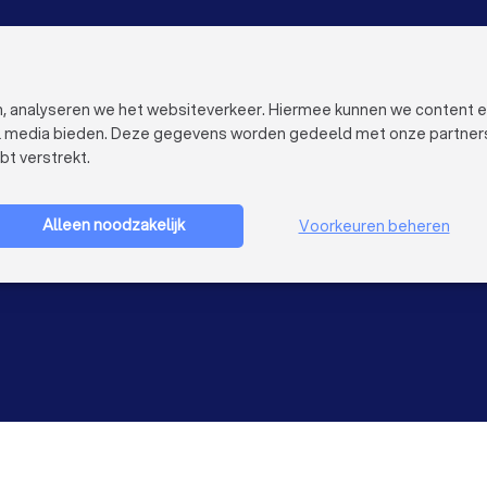
VOOR BEDRIJVEN
OVER TRUST
Bedrijfsprofiel verwijderen
Over Trustoo
Trustoo Top Pro
Werken bij Tr
en, analyseren we het websiteverkeer. Hiermee kunnen we content 
Ervaringen
Contact
al media bieden. Deze gegevens worden gedeeld met onze partners e
Blog
Pers
bt verstrekt.
Privacy
Bedrijf aanmelden
Cookies
Gebruikersvo
Alleen noodzakelijk
Voorkeuren beheren
Sitemap