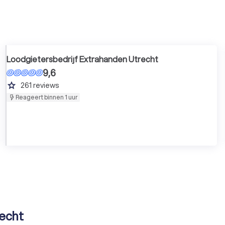
Loodgietersbedrijf Extrahanden Utrecht
9,6
grade
261
reviews
Reageert binnen 1 uur
recht