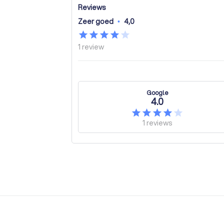
Reviews
Zeer goed
•
4,0
1
review
Google
4.0
1
reviews