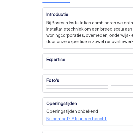
Introductie
Bij Bosman Installaties combineren we entho
installatietechniek om een breed scala aa
woningcorporaties, overheden, onderwijs- en
door onze expertise in zowel renovatiewer
toiletverbouwingen, als in dagelijks en mu
dakbedekking, zinkwerk, sanitair en gas-, wat
Expertise
richten op de provincie Utrecht.

Als een erkend leerbedrijf en VCA** gecert
eisen in de sector. We zijn trots op onze 
Foto's
de beste oplossingen te bieden. Ons team v
ondersteunen bij al uw installatiewerkzaamh
efficiëntie.

Openingstijden
Bent u benieuwd naar wat wij voor u kunne
Openingstijden onbekend
een vrijblijvende offerte. Wij informeren u 
Nu contact? Stuur een bericht.
samen te werken aan uw projecten!