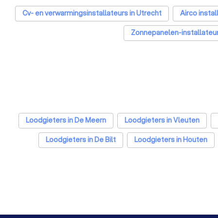
Cv- en verwarmingsinstallateurs in Utrecht
Airco instal
Zonnepanelen-installateur
Loodgieters in De Meern
Loodgieters in Vleuten
Loodgieters in De Bilt
Loodgieters in Houten
Loodgieters in Den Haag
Loodgieters in Eindh
Loodgieters in Nijmegen
Loodgieters in Enschede
Loodgieters in Den Bosch
Loodgiete