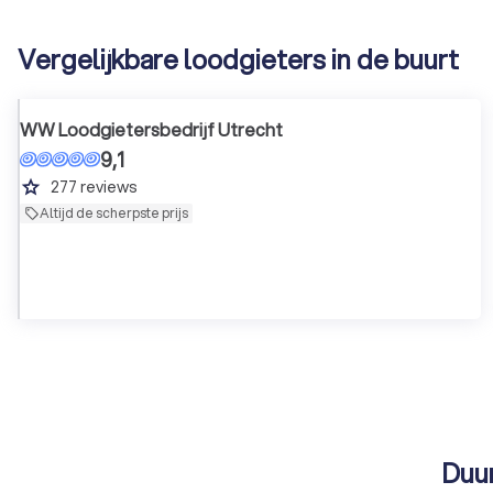
Vergelijkbare loodgieters in de buurt
WW Loodgietersbedrijf Utrecht
9,1
grade
277
reviews
Altijd de scherpste prijs
Duur