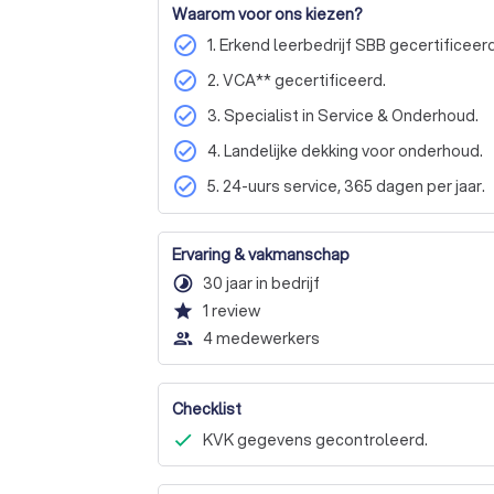
Waarom voor ons kiezen?
check_circle
1. Erkend leerbedrijf SBB gecertificeerd
check_circle
2. VCA** gecertificeerd.
check_circle
3. Specialist in Service & Onderhoud.
check_circle
4. Landelijke dekking voor onderhoud.
check_circle
5. 24-uurs service, 365 dagen per jaar.
Ervaring & vakmanschap
timelapse
30 jaar in bedrijf
star
1
review
people_outline
4 medewerkers
Checklist
KVK gegevens gecontroleerd.