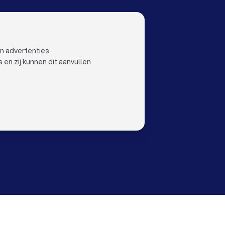
OO
LAND
Nederland
ustoo
België
en advertenties
Duitsland
n zij kunnen dit aanvullen
Spanje
orwaarden