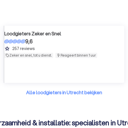
Loodgieters Zeker en Snel
9,6
grade
257
reviews
Zeker en snel, tot u dienst.
Reageert binnen 1 uur
Alle loodgieters in Utrecht bekijken
zaamheid & installatie: specialisten in Ut