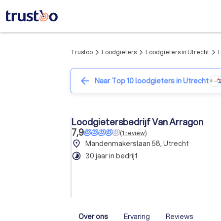
Trustoo
Loodgieters
Loodgieters in Utrecht
arrow_forward_ios
arrow_forward_ios
arrow_forward_ios
arrow_back
Naar Top 10 loodgieters in Utrecht
Loodgietersbedrijf Van Arragon
7,9
(
1
review
)
place
Mandenmakerslaan 58, Utrecht
timelapse
30 jaar in bedrijf
Over ons
Ervaring
Reviews