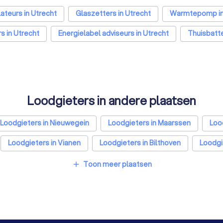
lateurs in Utrecht
Glaszetters in Utrecht
Warmtepomp ins
s in Utrecht
Energielabel adviseurs in Utrecht
Thuisbatter
Loodgieters in andere plaatsen
Loodgieters in Nieuwegein
Loodgieters in Maarssen
Lood
Loodgieters in Vianen
Loodgieters in Bilthoven
Loodgi
oven
Loodgieters in Tilburg
Loodgieters in Groningen
Toon meer plaatsen
add
Loodgieters in Haarlem
Loodgieters in Arnhem
Loo
rs in Maastricht
Loodgieters in Leiden
Loodgieters in Do