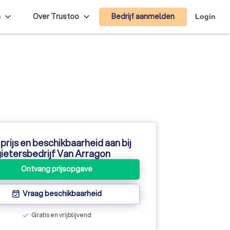
Bedrijf aanmelden
n
Over Trustoo
Login
prijs en beschikbaarheid aan bij
ietersbedrijf Van Arragon
Ontvang prijsopgave
Vraag beschikbaarheid
event_available
Gratis en vrijblijvend
check