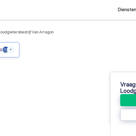
Dienste
Loodgietersbedrijf Van Arragon
+
Vraag 
Loodg