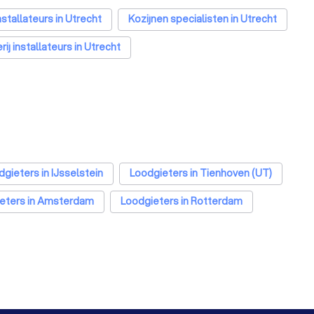
tallateurs in Utrecht
Kozijnen specialisten in Utrecht
ij installateurs in Utrecht
gieters in IJsselstein
Loodgieters in Tienhoven (UT)
eters in Amsterdam
Loodgieters in Rotterdam
Loodgieters in Almere
Loodgieters in Breda
dgieters in Amersfoort
Loodgieters in Apeldoorn
rdrecht
Loodgieters in Zoetermeer