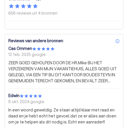
656 reviews uit
4 bronnen
Reviews van andere bronnen
inf
Cas Ommen
12 feb. 2025
google
ZEER GOED GEHOLPEN DOOR DE HR.Mike BIJ HET
VERZEKEREN VAN MIJN VAKANTIEHUIS, ALLES GOED UIT
GELEGD, VIA EEN TIP BIJ DIT KANTOOR BOUDESTEYN IN
GENEMUIDEN TERECHT GEKOMEN, EN BEVALT ZEER
GOED, HARTELIJK DANK VOOR DE SERVICE, VRIENDELIJKE
MEDEWERKERS OOK DE RECEPTIE, ER WORD DIRECT
Edwin
KOFFIE AANGEBODEN. HR.VAN OMMEN. februari 2025.
8 okt. 2024
google
In een woord geweldig. Ze staan altijd klaar met raad en
daad en je hebt echt het gevoel dat ze er alles aan doen
om je te helpen als dit nodig is. Echt een aanrader!!