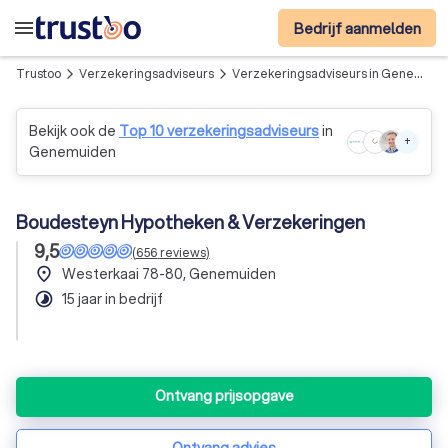
menu
Bedrijf aanmelden
Trustoo
Verzekeringsadviseurs
Verzekeringsadviseurs in Genemuiden
arrow_forward_ios
arrow_forward_ios
Bekijk ook de
Top 10 verzekeringsadviseurs
in
+
Genemuiden
Boudesteyn Hypotheken & Verzekeringen
9,5
(
656
reviews
)
place
Westerkaai 78-80, Genemuiden
timelapse
15 jaar in bedrijf
Ontvang prijsopgave