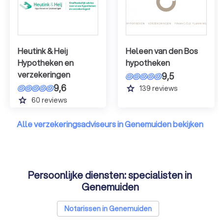
Heutink & Heij
Heleen van den Bos
Hypotheken en
hypotheken
verzekeringen
9,5
9,6
grade
139
reviews
grade
60
reviews
Alle verzekeringsadviseurs in Genemuiden bekijken
Persoonlijke diensten: specialisten in
Genemuiden
Notarissen in Genemuiden