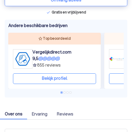
Ontvang advies
Gratis en vrijblijvend
check
Andere beschikbare bedrijven
Top beoordeeld
Vergelijkdirect.com
9,5
9
855
reviews
grade
gra
Bekijk profiel
Over ons
Ervaring
Reviews