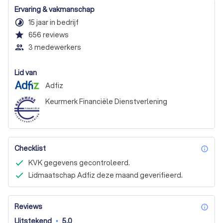
Ervaring & vakmanschap
timelapse
15 jaar in bedrijf
star
656
reviews
people_outline
3 medewerkers
Lid van
Adfiz
Keurmerk Financiële Dienstverlening
Checklist
inf
KVK gegevens gecontroleerd.
Lidmaatschap Adfiz deze maand geverifieerd.
Reviews
inf
Uitstekend
•
5,0