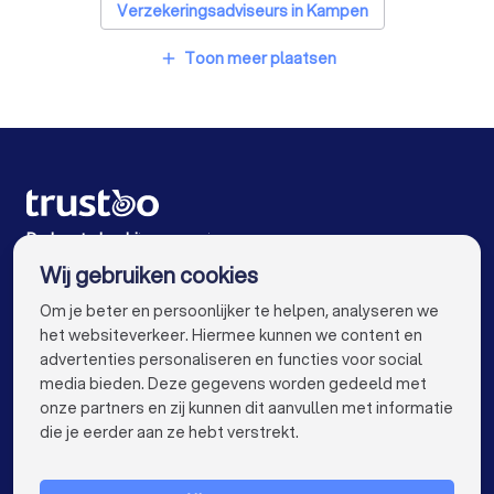
Diëtisten in Genemuiden
Verzekeringsadviseurs in Kampen
Verzekeringsadviseurs in Zwolle
Toon meer plaatsen
add
Verzekeringsadviseurs in Meppel
Verzekeringsadviseurs in Kamperveen
Verzekeringsadviseurs in Hattem
Verzekeringsadviseurs in Wezep
De beste bedrijven voor jou
Wij gebruiken cookies
Verzekeringsadviseurs in Amsterdam
info@trustoo.nl
Om je beter en persoonlijker te helpen, analyseren we
Verzekeringsadviseurs in Rotterdam
het websiteverkeer. Hiermee kunnen we content en
advertenties personaliseren en functies voor social
Verzekeringsadviseurs in Den Haag
media bieden. Deze gegevens worden gedeeld met
onze partners en zij kunnen dit aanvullen met informatie
Verzekeringsadviseurs in Utrecht
keyboard_arrow_down
VOOR PARTICULIEREN
die je eerder aan ze hebt verstrekt.
Verzekeringsadviseurs in Eindhoven
keyboard_arrow_down
VOOR BEDRIJVEN