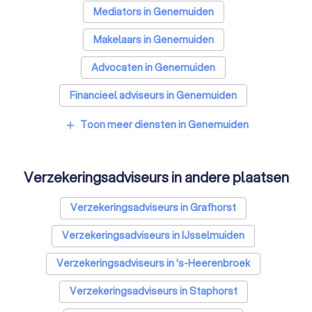
Mediators in Genemuiden
Makelaars in Genemuiden
Advocaten in Genemuiden
Financieel adviseurs in Genemuiden
Coaches in Genemuiden
Toon meer diensten in Genemuiden
add
Rijscholen in Genemuiden
Verzekeringsadviseurs in andere plaatsen
Relatietherapeuten in Genemuiden
Psychologen in Genemuiden
Verzekeringsadviseurs in Grafhorst
Belastingadviseurs in Genemuiden
Verzekeringsadviseurs in IJsselmuiden
Hypotheekadviseurs in Genemuiden
Verzekeringsadviseurs in 's-Heerenbroek
Personal trainers in Genemuiden
Verzekeringsadviseurs in Staphorst