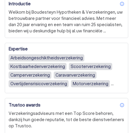
Introductie
inf
Welkom bij Boudesteyn Hypotheken & Verzekeringen, uw 
betrouwbare partner voor financieel advies. Met meer 
dan 20 jaar ervaring en een team van ruim 25 specialisten, 
bieden wij u deskundige hulp bij al uw financiële 
beslissingen. Of u nu particulier of zakelijk bent, wij staan 
voor u klaar met advies op maat voor hypotheken, 
Expertise
verzekeringen, sparen, beleggen en meer. 

Arbeidsongeschiktheidsverzekering
Onze kernwaarden zijn vriendelijkheid, kwaliteit, aandacht, 
Kostbaarhedenverzekering
Scooterverzekering
service, flexibiliteit en betrokkenheid. Wij streven ernaar 
om u niet alleen de beste producten te bieden, maar ook 
Camperverzekering
Caravanverzekering
een uitstekende service. Wij zijn trots op ons team en de 
Overlijdensrisicoverzekering
Motorverzekering
manier waarop wij onze klanten helpen hun financiële 
Ongevallenverzekering
zaken op orde te krijgen. 

Bedrijfs­aansprakelijkheids­verzekering
Trustoo awards
Bij Boudesteyn Hypotheken & Verzekeringen geloven we 
inf
Bedrijfsautoverzekering
Fietsverzekering
in persoonlijk contact en het opbouwen van duurzame 
Verzekeringsadviseurs met een Top Score behoren,
relaties. Daarom nodigen we u uit om bij ons langs te 
Annuleringsverzekering
dankzij hun goede reputatie, tot de beste dienstverleners
komen voor een kop koffie en een vrijblijvend gesprek 
op Trustoo.
Beroeps­aansprakelijkheids­verzekering
over uw financiële situatie. Wij denken graag met u mee 