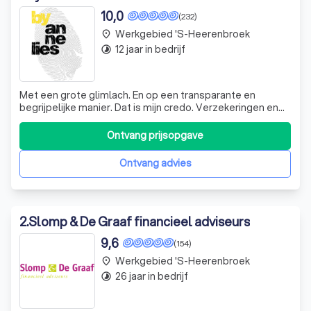
10,0
(232)
Werkgebied 's-Heerenbroek
place
12 jaar in bedrijf
timelapse
Met een grote glimlach. En op een transparante en
begrijpelijke manier. Dat is mijn credo. Verzekeringen en
financieel advies is het mooiste wat er is. Ik vind het
heerlijk om jou op een eerlijke en persoonlijke manier te
Ontvang prijsopgave
adviseren. Zowel de particulier als de ondernemer komt
bij mij over de vloer v
Ontvang advies
2
.
Slomp & De Graaf financieel adviseurs
9,6
(154)
Werkgebied 's-Heerenbroek
place
26 jaar in bedrijf
timelapse