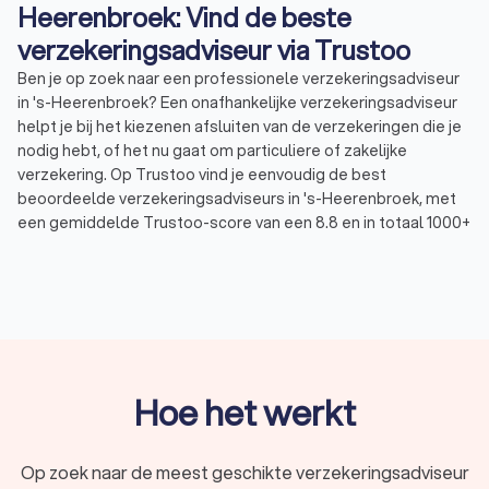
Heerenbroek: Vind de beste
verzekeringsadviseur via Trustoo
Ben je op zoek naar een professionele verzekeringsadviseur
in 's-Heerenbroek? Een onafhankelijke verzekeringsadviseur
helpt je bij het kiezenen afsluiten van de verzekeringen die je
nodig hebt, of het nu gaat om particuliere of zakelijke
verzekering. Op Trustoo vind je eenvoudig de best
beoordeelde verzekeringsadviseurs in 's-Heerenbroek, met
een gemiddelde Trustoo-score van een 8.8 en in totaal 1000+
reviews. Vergelijk aanbieders, lees ervaringen van anderen en
vraag vrijblijvend offertes aan.
Wat doet een verzekeringsadviseur?
Een verzekeringsadviseur (of assurantieadviseur) geeft
advies over verzekeringen en helpt je bij het kiezen van de
Hoe het werkt
juiste polissen en aanbieder(s). De belangrijkste taken van
een verzekeringsadviseur zijn:
Analyseren van jouw persoonlijke of zakelijke situatie
Op zoek naar de meest geschikte verzekeringsadviseur
Vergelijken van verzekeringsaanbieders en dekkingen