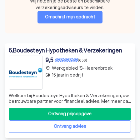
Wij helpen je de beste en beschikbare
verzekeringsadviseurs te vinden.
Omschrijf mijn opdracht
5
.
Boudesteyn Hypotheken & Verzekeringen
9,5
(656)
Werkgebied 's-Heerenbroek
place
15 jaar in bedrijf
timelapse
Welkom bij Boudesteyn Hypotheken & Verzekeringen, uw
betrouwbare partner voor financieel advies. Met meer dan
20 jaar ervaring en een team van ruim 25 specialisten,
bieden wij u deskundige hulp bij al uw financiële
Ontvang prijsopgave
beslissingen. Of u nu particulier of zakelijk bent, wij staan
voor u klaar met advies
Ontvang advies