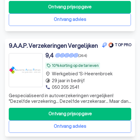
hebben overgenomen, blijven onze kernwaarden
Ontvang prijsopgave
onveranderd. We hechten veel waarde aan persoonlijk
contact en duidelijke communi
Ontvang advies
9
.
A.A.P. Verzekeringen Vergelijken
TOP PRO
9,4
(264)
10% korting op de tarieven
local_offer
Werkgebied 's-Heerenbroek
place
29 jaar in bedrijf
timelapse
050 205 2541
phone
Gespecialiseerd in autoverzekeringen vergelijken!
"Dezelfde verzekering... Dezelfde verzekeraar... Maar dan
goedkoper dan rechtstreeks bij de dezelfde
maatschappij" Laagste premie door inlevering provisie..
Ontvang prijsopgave
Laagste premie door collectiviteitskortingen.. Alle
inzittenden zijn gratis meeverzekerd...
Ontvang advies