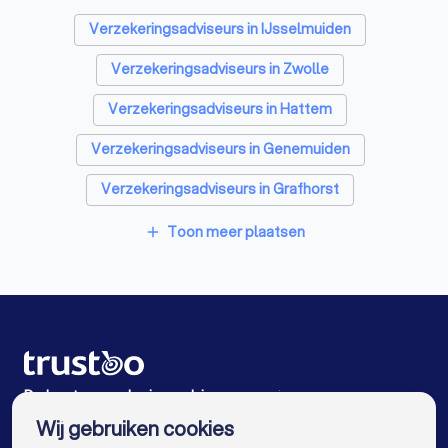
Psychologen in 's-Heerenbroek
Verzekeringsadviseurs in IJsselmuiden
Belastingadviseurs in 's-Heerenbroek
Verzekeringsadviseurs in Zwolle
Hypotheekadviseurs in 's-Heerenbroek
Verzekeringsadviseurs in Hattem
Personal trainers in 's-Heerenbroek
Verzekeringsadviseurs in Genemuiden
Diëtisten in 's-Heerenbroek
Verzekeringsadviseurs in Grafhorst
Verzekeringsadviseurs in Kampen
Toon meer plaatsen
add
Verzekeringsadviseurs in Wezep
Verzekeringsadviseurs in Kamperveen
Verzekeringsadviseurs in Elburg
Verzekeringsadviseurs in Heerde
De beste verzekeringsadviseurs voor jou
Wij gebruiken cookies
Verzekeringsadviseurs in Amsterdam