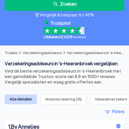
Zoeken
search
Vergelijk & bespaar tot 40%
shopping_cart
Uitstekend
|
4378
reviews
Trustoo
Verzekeringsadviseurs
Verzekeringsadviseurs in 's-Heerenbroek
arrow_forward_ios
arrow_forward_ios
Verzekeringsadviseurs in 's-Heerenbroek vergelijken
Vind de beste verzekeringsadviseurs in 's-Heerenbroek met
een gemiddelde Trustoo-score van 8.8 en 1000+ reviews.
Vergelijk specialisten en vraag gratis offertes aan.
Alle diensten
Woonverzekering
(
25
)
Inboedelverzekerin
filter_list
Filters
1
.
By Annelies