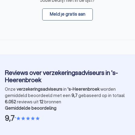
Jouw bedrijf niet in de lijst?
Meld je gratis aan
Reviews over verzekeringsadviseurs in 's-
Heerenbroek
Onze
verzekeringsadviseurs
in
's-Heerenbroek
worden
gemiddeld beoordeeld met een
9,7
gebaseerd op in totaal
6.052
reviews uit
12
bronnen
Gemiddelde beoordeling
9,7
•
star
star
star
star
star