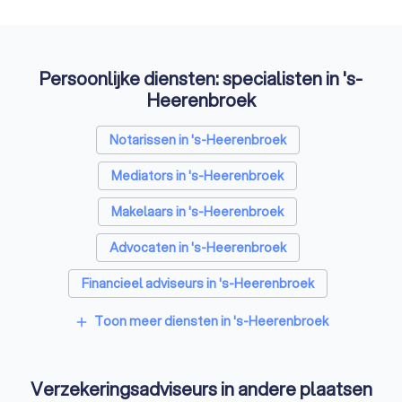
Persoonlijke diensten: specialisten in 's-
Heerenbroek
Notarissen in 's-Heerenbroek
Mediators in 's-Heerenbroek
Makelaars in 's-Heerenbroek
Advocaten in 's-Heerenbroek
Financieel adviseurs in 's-Heerenbroek
Coaches in 's-Heerenbroek
Toon meer diensten in 's-Heerenbroek
add
Rijscholen in 's-Heerenbroek
Verzekeringsadviseurs in andere plaatsen
Relatietherapeuten in 's-Heerenbroek