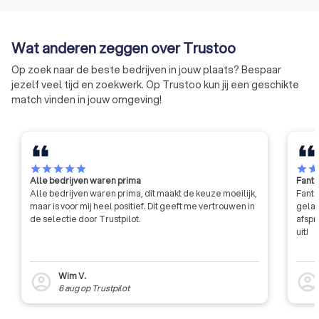
beoordelingen van andere klanten. Vraag nu gratis offertes
een onpartijdige behandeling van
aan en zorg dat je optimaal verzekerd bent. Zo geniet je van
klachten, als alternatief voor de
een gerust hart, zonder onnodige kosten.
rechter.
Wat anderen zeggen over Trustoo
Op zoek naar de beste bedrijven in jouw plaats? Bespaar
jezelf veel tijd en zoekwerk. Op Trustoo kun jij een geschikte
match vinden in jouw omgeving!
star
star
star
star
star
star
sta
Alle bedrijven waren prima
Fanta
Alle bedrijven waren prima, dit maakt de keuze moeilijk,
Fanta
maar is voor mij heel positief. Dit geeft me vertrouwen in
gelat
de selectie door Trustpilot.
afspr
uit!
Wim V.
account_circle
account_circl
6 aug
op
Trustpilot