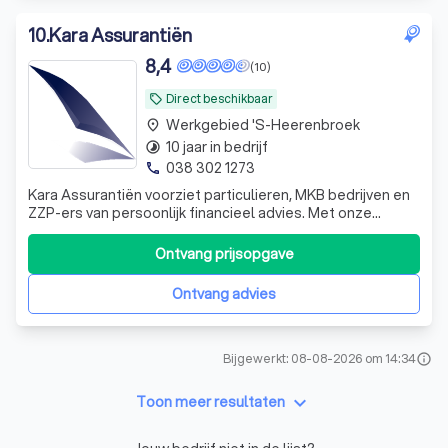
10
.
Kara Assurantiën
8,4
(10)
Direct beschikbaar
local_offer
Werkgebied 's-Heerenbroek
place
10 jaar in bedrijf
timelapse
038 302 1273
phone
Kara Assurantiën voorziet particulieren, MKB bedrijven en
ZZP-ers van persoonlijk financieel advies. Met onze
jarenlange ervaring kijken wij vakkundig welke
verzekeringen bij uw persoonlijke situatie en wensen
Ontvang prijsopgave
passen, niet alleen voor nu maar ook voor in de toekomst!
Ontvang advies
Bijgewerkt: 08-08-2026 om 14:34
info
keyboard_arrow_down
Toon meer resultaten