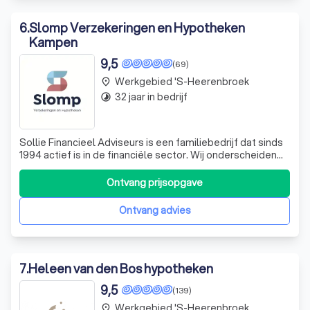
6
.
Slomp Verzekeringen en Hypotheken
Kampen
9,5
(69)
Werkgebied 's-Heerenbroek
place
32 jaar in bedrijf
timelapse
Sollie Financieel Adviseurs is een familiebedrijf dat sinds
1994 actief is in de financiële sector. Wij onderscheiden
ons door onze persoonlijke benadering en kwalitatieve
dienstverlening. Onze klantenkring strekt zich uit over
Ontvang prijsopgave
heel Nederland, maar onze roots liggen in de Hanzestad
Kampen. In 2022 z
Ontvang advies
7
.
Heleen van den Bos hypotheken
9,5
(139)
Werkgebied 's-Heerenbroek
place