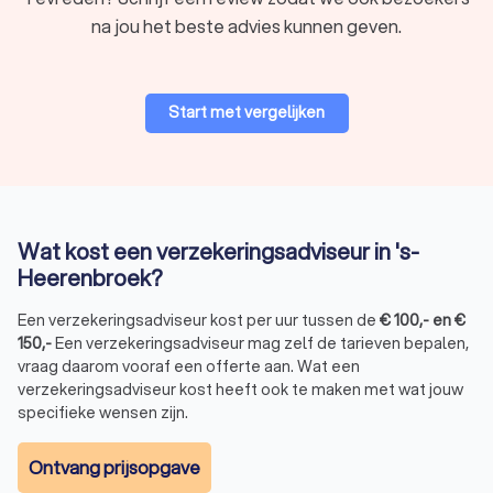
door brand, diefstal of waterschade. Belangrijk voor
na jou het beste advies kunnen geven.
bedrijven met fysieke bezittingen.
Rechtsbijstandverzekering:
Biedt juridische hulp en
dekking van proceskosten bij geschillen, bijvoorbeeld
over contracten, aankopen of arbeidsconflicten.
Start met vergelijken
Waarom een onafhankelijke
verzekeringsadviseur inschakelen?
Het inschakelen van een onafhankelijke verzekeringsadviseur
Wat kost een verzekeringsadviseur in 's-
biedt meerdere voordelen:
Heerenbroek?
Onafhankelijk advies:
Adviseurs werken niet exclusief
voor één verzekeraar en zoeken de beste optie voor
Een verzekeringsadviseur kost per uur tussen de
jouw situatie.
€
100
,-
en
€
150
,-
Een verzekeringsadviseur mag zelf de tarieven bepalen,
Persoonlijke service:
Een adviseur kijkt naar jouw
vraag daarom vooraf een offerte aan. Wat een
specifieke behoeften en past het advies hierop aan.
verzekeringsadviseur kost heeft ook te maken met wat jouw
Tijdsbesparing:
Zelf verzekeringen vergelijken kost veel
specifieke wensen zijn.
tijd; een adviseur neemt dit werk uit handen.
Optimaal verzekerd:
Met deskundig advies voorkom je
dat je onder- of oververzekerd bent.
Ontvang prijsopgave