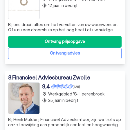
12 jaar in bedrijf
timelapse
Bij ons draait alles om het vervullen van uw woonwensen.
Of u nu een droomhuis op het oog heeft of uw huidige
hypotheek wilt herzien, wij staan voor u klaar met
deskundig advies in begrijpelijke taal. Ons team,
Ontvang prijsopgave
bestaande uit Heleen, Manuel en Jacoline, heeft een
passie voor hypotheken en financiële
Ontvang advies
8
.
Financieel Adviesbureau Zwolle
9,4
(135)
Werkgebied 's-Heerenbroek
place
25 jaar in bedrijf
timelapse
Bij Henk Mulderij Financieel Advieskantoor, zijn we trots op
onze toewijding aan persoonlijk contact en hoogwaardige
dienstverlening. Hoewel we recentelijk Meijer Hypotheken