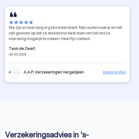
star
star
star
star
star
We zijn al heel lang erg tevreden klant. Mijn ouders ook al en het
valt gewoon op dat ze steeds hun best doen om het ons zo
voordelig mogelijk te maken. Heel fijn contact.
Teun de Zwart
04-03-2026
A.A.P. Verzekeringen Vergelijken
Bekijk profiel
Verzekeringsadvies in 's-