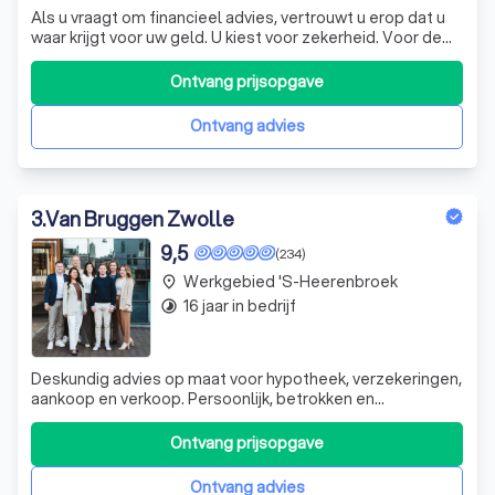
Als u vraagt om financieel advies, vertrouwt u erop dat u
waar krijgt voor uw geld. U kiest voor zekerheid. Voor de
beste prijs-prestatieverhouding, zonder dat u er omkijken
naar heeft. U kiest voor een gespecialiseerd financieel
Ontvang prijsopgave
adviseur.
Ontvang advies
3
.
Van Bruggen Zwolle
9,5
(234)
Werkgebied 's-Heerenbroek
place
16 jaar in bedrijf
timelapse
Deskundig advies op maat voor hypotheek, verzekeringen,
aankoop en verkoop. Persoonlijk, betrokken en
oplossingsgericht, ook als het even ingewikkeld wordt.
Ontvang prijsopgave
Ontvang advies