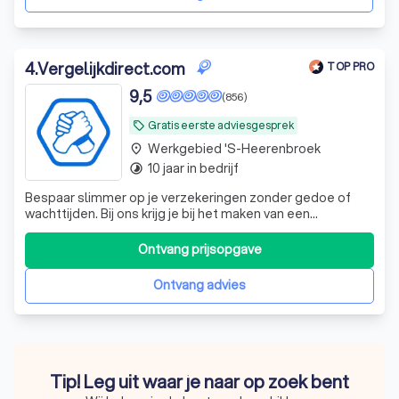
4
.
Vergelijkdirect.com
TOP PRO
9,5
(856)
Gratis eerste adviesgesprek
local_offer
Werkgebied 's-Heerenbroek
place
10 jaar in bedrijf
timelapse
Bespaar slimmer op je verzekeringen zonder gedoe of
wachttijden. Bij ons krijg je bij het maken van een
vergelijking direct overzicht en heb je telefonisch snel een
eerlijk antwoord op je vragen.
Ontvang prijsopgave
Ontvang advies
Tip! Leg uit waar je naar op zoek bent