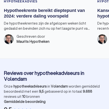
HYPOTHEEKADVIES
HYPOT
Hypotheekrente bereikt dieptepunt van
Kanse
2024: verdere daling voorspeld
hypot
De hypotheekrentes zijn de afgelopen weken licht
De hyp
gedaald en bevinden zich nu op het laagste punt van
recent
2024. Vooral de rentepercentages voor 30, 20 en 10
nieuwe 
Geschreven door
jaar-vast bereikten een nieuw dieptepunt. De rente
verhuiz
Maurits Hypotheken
voor 10 jaar vast, de populairste keuze onder
verster
huizenkopers, staat weer op hetzelfde niveau als
overwe
begin dit jaar. Er is bovendien een goede kans dat de
tarieven nog verder zullen dalen. Alleen de rente
voor 5 jaar vast heeft zijn laagste punt dit jaar nog
niet bereikt.
Reviews over hypotheekadviseurs in
Volendam
Onze
hypotheekadviseurs
in
Volendam
worden gemiddeld
beoordeeld met een
9,5
gebaseerd op in totaal
9.688
reviews uit
10
bronnen
Gemiddelde beoordeling