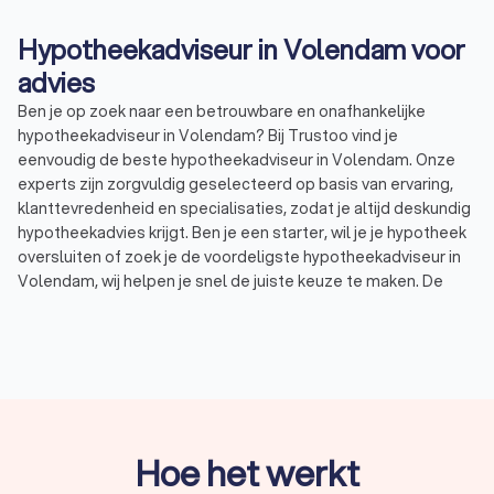
Hypotheekadviseur in Volendam voor
advies
Ben je op zoek naar een betrouwbare en onafhankelijke
hypotheekadviseur in Volendam? Bij Trustoo vind je
eenvoudig de beste hypotheekadviseur in Volendam. Onze
experts zijn zorgvuldig geselecteerd op basis van ervaring,
klanttevredenheid en specialisaties, zodat je altijd deskundig
hypotheekadvies krijgt. Ben je een starter, wil je je hypotheek
oversluiten of zoek je de voordeligste hypotheekadviseur in
Volendam, wij helpen je snel de juiste keuze te maken. De
hypotheekadviseurs in Volendam hebben een uitstekende
Trustoo-score van 9.3, waardoor je verzekerd bent van
kwaliteit en betrouwbaarheid. Vraag gratis offertes aan en
kies de adviseur die perfect bij jouw situatie past!
Wat doet een hypotheekadviseur in
Hoe het werkt
Volendam?