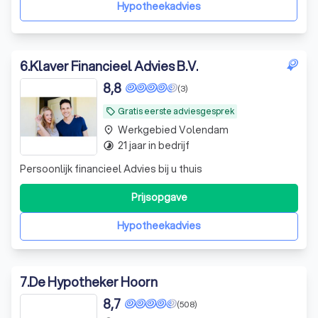
adviseren. Bent u op zoek naar een betrouwbare partner
Hypotheekadvies
die u u
6
.
Klaver Financieel Advies B.V.
8,8
(3)
Gratis eerste adviesgesprek
local_offer
Werkgebied Volendam
place
21 jaar in bedrijf
timelapse
Persoonlijk financieel Advies bij u thuis
Prijsopgave
Hypotheekadvies
7
.
De Hypotheker Hoorn
8,7
(508)