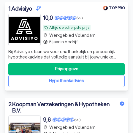
1
.
Advisiyo
TOP PRO
10,0
(29)
Altijd de scherpste prijs
local_offer
Werkgebied Volendam
place
5 jaar in bedrijf
timelapse
Bij Advisiyo staan we voor onafhankelijk en persoonlijk
hypotheekadvies dat volledig aansluit bij jouw unieke
situatie en wensen. Als ervaren tussenpersoon vergelijken
we de mogelijkheden bij diverse hypotheekverstrekkers
Prijsopgave
om de beste oplossing voor jou te vinden. Of je nu een
starter bent, wilt door
Hypotheekadvies
2
.
Koopman Verzekeringen & Hypotheken
B.V.
9,6
(29)
Werkgebied Volendam
place