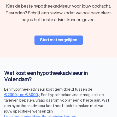
Kies de beste hypotheekadviseur voor jouw opdracht.
Tevreden? Schrijf een review zodat we ook bezoekers
Soorten hypotheekadviseurs in Volendam
na jou het beste advies kunnen geven.
Er zijn verschillende soorten hypotheekadviseurs in
Volendam, elk met hun eigen specialisatie. Hier zijn enkele
veelvoorkomende typen:
Onafhankelijke hypotheekadviseur:
biedt onafhankelijk
Start met vergelijken
hypotheekadvies en vergelijkt hypotheken van
verschillende aanbieders.
Bankgebonden hypotheekadviseur:
geeft
hypotheekadvies specifiek voor de producten van één
bank.
Hypotheekcoach:
helpt je bij financiële planning en
Wat kost een hypotheekadviseur in
begeleiding in het hypotheekproces.
Volendam?
Een onafhankelijke hypotheekadviseur biedt een belangrijk
voordeel: hij vergelijkt meerdere aanbieders om de beste
Een hypotheekadviseur kost gemiddeld tussen de
deal te vinden. Een hypotheekcoach richt zich daarentegen
€
2000
,-
en
€
3000
,-
Een hypotheekadviseur mag zelf de
op begeleiding en financiële planning. Wil je de beste
tarieven bepalen, vraag daarom vooraf een offerte aan. Wat
hypotheek kiezen? Dan helpt een onafhankelijke adviseur je
een hypotheekadviseur kost heeft ook te maken met wat
bij het vinden van de juiste optie, zonder beperkt te zijn tot
jouw specifieke wensen zijn.
één bank of aanbieder.
Lees meer over Hypotheekadvies kosten