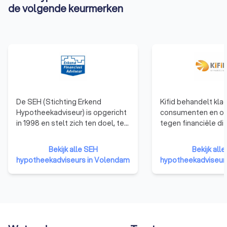
de volgende keurmerken
De SEH (Stichting Erkend
Kifid behandelt kla
Hypotheekadviseur) is opgericht
consumenten en o
in 1998 en stelt zich ten doel, ten
tegen financiële di
behoeve van een goed advies
die zijn aangesloten
aan de consument, de
klachteninstituut. F
Bekijk alle SEH
Bekijk alle
voorwaarden voor de financieel
adviseurs en
hypotheekadviseurs in Volendam
hypotheekadviseur
adviseur te scheppen om zijn
verzekeringsagent
vakbekwaamheid op een hoger
aangesloten bij Kifi
niveau te brengen. De stichting
dat de klant centraa
bewaakt de kwaliteit van 8.000
aansluiting bij Kifi
Erkend Financieel Adviseurs die
een onpartijdige b
bij de SEH zijn aangesloten.
klachten, als altern