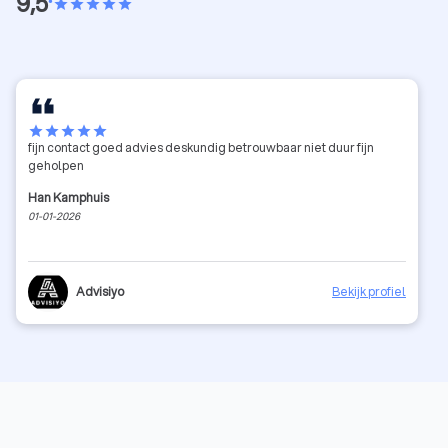
9,5
•
star
star
star
star
star
star
star
star
star
star
fijn contact goed advies deskundig betrouwbaar niet duur fijn
geholpen
Han Kamphuis
01-01-2026
Advisiyo
Bekijk profiel