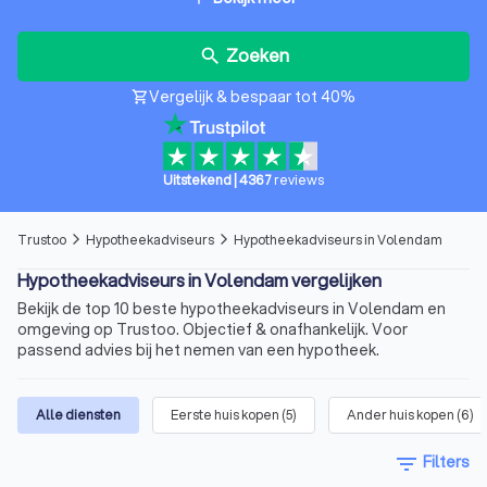
Zoeken
search
Vergelijk & bespaar tot 40%
shopping_cart
Uitstekend
|
4367
reviews
Trustoo
Hypotheekadviseurs
Hypotheekadviseurs in Volendam
arrow_forward_ios
arrow_forward_ios
Hypotheekadviseurs in Volendam vergelijken
Bekijk de top 10 beste hypotheekadviseurs in Volendam en
omgeving op Trustoo. Objectief & onafhankelijk. Voor
passend advies bij het nemen van een hypotheek.
Alle diensten
Eerste huis kopen
(
5
)
Ander huis kopen
(
6
)
filter_list
Filters