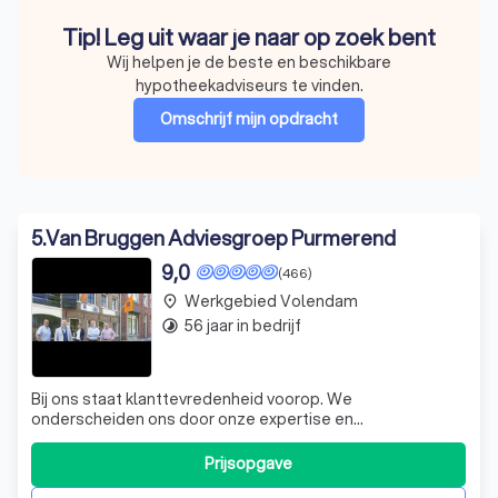
Tip! Leg uit waar je naar op zoek bent
Wij helpen je de beste en beschikbare
hypotheekadviseurs te vinden.
Omschrijf mijn opdracht
5
.
Van Bruggen Adviesgroep Purmerend
9,0
(466)
Werkgebied Volendam
place
56 jaar in bedrijf
timelapse
Bij ons staat klanttevredenheid voorop. We
onderscheiden ons door onze expertise en
betrouwbaarheid. Onze klanten waarderen ons om onze
duidelijke communicatie en het nakomen van afspraken.
Prijsopgave
We nemen de tijd om u persoonlijk en op maat te