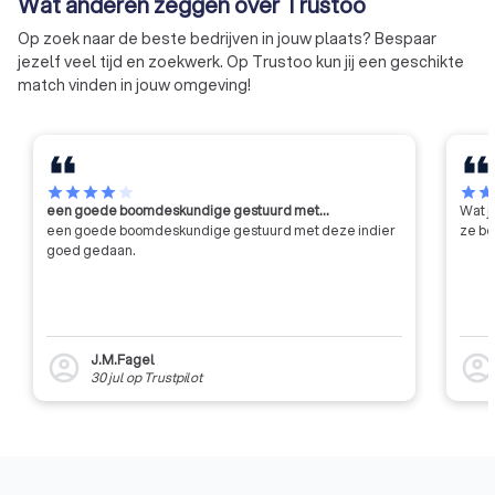
Wat anderen zeggen over Trustoo
rechter.
Op zoek naar de beste bedrijven in jouw plaats? Bespaar
jezelf veel tijd en zoekwerk. Op Trustoo kun jij een geschikte
match vinden in jouw omgeving!
star
star
star
star
star
star
sta
een goede boomdeskundige gestuurd met…
Wat j
een goede boomdeskundige gestuurd met deze indier
ze be
goed gedaan.
J.M.Fagel
account_circle
account_circl
30 jul
op
Trustpilot