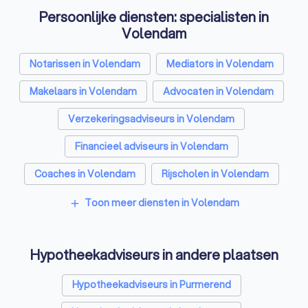
Persoonlijke diensten: specialisten in
Volendam
Notarissen in Volendam
Mediators in Volendam
Makelaars in Volendam
Advocaten in Volendam
Verzekeringsadviseurs in Volendam
Financieel adviseurs in Volendam
Coaches in Volendam
Rijscholen in Volendam
Relatietherapeuten in Volendam
Toon meer diensten in Volendam
add
Psychologen in Volendam
Hypotheekadviseurs in andere plaatsen
Belastingadviseurs in Volendam
Personal trainers in Volendam
Hypotheekadviseurs in Purmerend