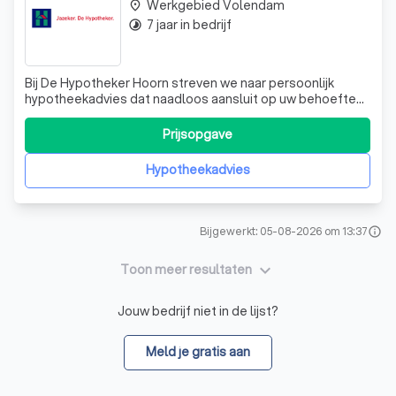
Werkgebied Volendam
place
7 jaar in bedrijf
timelapse
Bij De Hypotheker Hoorn streven we naar persoonlijk
hypotheekadvies dat naadloos aansluit op uw behoeften.
Onze klanten prijzen ons voor onze proactieve aanpak,
duidelijke communicatie en uitstekende teamwerk. We
Prijsopgave
nemen alle zorgen uit handen, zodat u zich kunt
concentreren op wat echt belangrijk is.
Hypotheekadvies
Bijgewerkt: 05-08-2026 om 13:37
info
keyboard_arrow_down
Toon meer resultaten
Jouw bedrijf niet in de lijst?
Meld je gratis aan