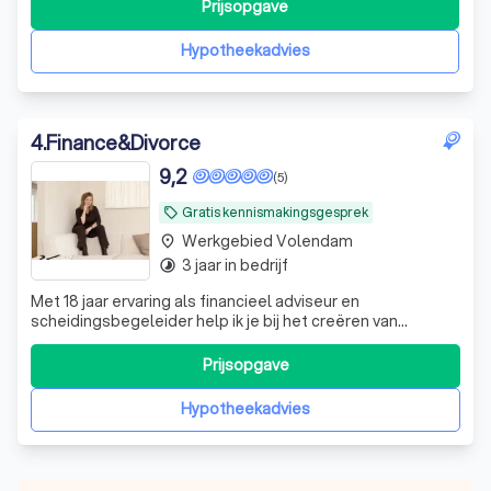
financiële situatie in kaart en zetten je mogelijkheden op
Prijsopgave
een rijtje.
Hypotheekadvies
4
.
Finance&Divorce
9,2
(5)
Gratis kennismakingsgesprek
local_offer
Werkgebied Volendam
place
3 jaar in bedrijf
timelapse
Met 18 jaar ervaring als financieel adviseur en
scheidingsbegeleider help ik je bij het creëren van
financiële stabiliteit en het zorgvuldig afwikkelen van je
scheiding.
Prijsopgave
Hypotheekadvies