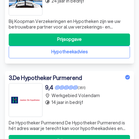
24 jaar in bedrijf
timelapse
Bij Koopman Verzekeringen en Hypotheken zijn we uw
betrouwbare partner voor al uw verzekerings- en
hypotheekbehoeften. Met een rijke ervaring in de branche,
hebben we ons onderscheiden door onze expertise en
Prijsopgave
toewijding aan klantenservice. Of u nu op zoek bent naar
een hypotheek om uw droomhuis te ko
Hypotheekadvies
3
.
De Hypotheker Purmerend
9,4
(351)
Werkgebied Volendam
place
14 jaar in bedrijf
timelapse
De Hypotheker Purmerend De Hypotheker Purmerend is
hét adres waar je terecht kan voor hypotheekadvies en
voor andere financiële zaken. We brengen je huidige