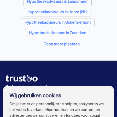
Diëtisten in Volendam
Hypotheekadviseurs in Landsmeer
Hypotheekadviseurs in Hoorn (NH)
Hypotheekadviseurs in Schermerhorn
Hypotheekadviseurs in Zaandam
Hypotheekadviseurs in Wormer
Toon meer plaatsen
add
Hypotheekadviseurs in Almere
Hypotheekadviseurs in Koog aan de Zaan
Hypotheekadviseurs in Diemen
Hypotheekadviseurs in Zwaag
De beste hypotheekadviseurs voor jou
Wij gebruiken cookies
Hypotheekadviseurs in Amsterdam
info@trustoo.nl
Om je beter en persoonlijker te helpen, analyseren we
Hypotheekadviseurs in Rotterdam
het websiteverkeer. Hiermee kunnen we content en
advertenties personaliseren en functies voor social
Hypotheekadviseurs in Den Haag