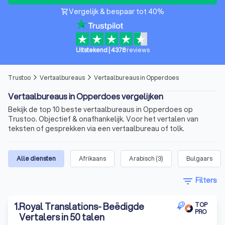
Vergelijk & bespaar tot 40%
shopping_cart
Uitstekend
|
4378
reviews
Trustoo
Vertaalbureaus
Vertaalbureaus in Opperdoes
arrow_forward_ios
arrow_forward_ios
Vertaalbureaus in Opperdoes vergelijken
Bekijk de top 10 beste vertaalbureaus in Opperdoes op
Trustoo. Objectief & onafhankelijk. Voor het vertalen van
teksten of gesprekken via een vertaalbureau of tolk.
Alle diensten
Afrikaans
Arabisch
(
3
)
Bulgaars
filter_list
Filters
1
.
Royal Translations- Beëdigde
TOP
PRO
Vertalers in 50 talen