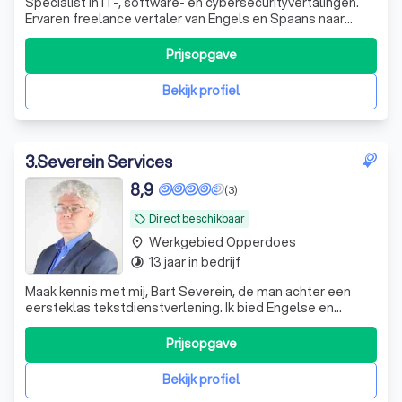
Specialist in IT-, software- en cybersecurityvertalingen.
Ervaren freelance vertaler van Engels en Spaans naar
Nederlands, met oog voor kwaliteit én leesbaarheid.
Prijsopgave
Bekijk profiel
3
.
Severein Services
8,9
(3)
Direct beschikbaar
local_offer
Werkgebied Opperdoes
place
13 jaar in bedrijf
timelapse
Maak kennis met mij, Bart Severein, de man achter een
eersteklas tekstdienstverlening. Ik bied Engelse en
Nederlandse vertaal- en proefleesdiensten, maar ook
transcripties en ondertiteling. Dit doe ik voor beide talen,
Prijsopgave
ik lever bijvoorbeeld zowel vertalingen uit het Engels naar
het Nederlands, als a
Bekijk profiel