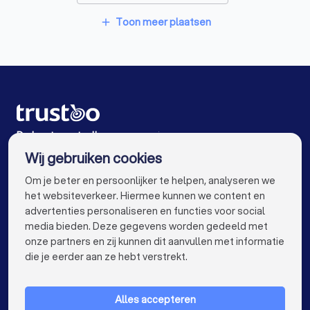
Vertaalbureaus in Obdam
Toon meer plaatsen
add
Vertaalbureaus in Heerhugowaard
Vertaalbureaus in Schagen
Vertaalbureaus in Noord-Scharwoude
Vertaalbureaus in Schermerhorn
De beste vertaalbureaus voor jou
Wij gebruiken cookies
Vertaalbureaus in Amsterdam
info@trustoo.nl
Om je beter en persoonlijker te helpen, analyseren we
Vertaalbureaus in Rotterdam
het websiteverkeer. Hiermee kunnen we content en
advertenties personaliseren en functies voor social
Vertaalbureaus in Den Haag
media bieden. Deze gegevens worden gedeeld met
onze partners en zij kunnen dit aanvullen met informatie
Vertaalbureaus in Utrecht
keyboard_arrow_down
VOOR PARTICULIEREN
die je eerder aan ze hebt verstrekt.
Vertaalbureaus in Eindhoven
keyboard_arrow_down
VOOR BEDRIJVEN
Vertaalbureaus in Tilburg
Alles accepteren
keyboard_arrow_down
OVER TRUSTOO