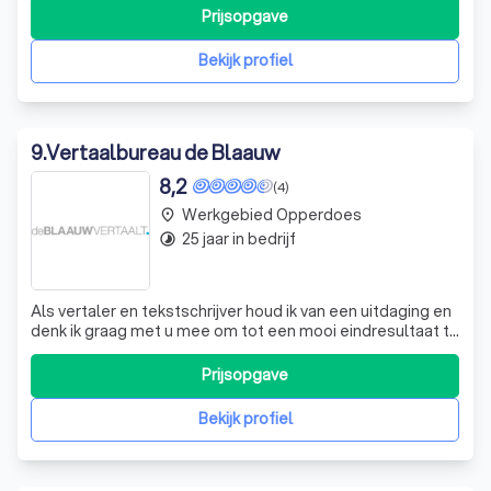
Prijsopgave
Bekijk profiel
9
.
Vertaalbureau de Blaauw
8,2
(4)
Werkgebied Opperdoes
place
25 jaar in bedrijf
timelapse
Als vertaler en tekstschrijver houd ik van een uitdaging en
denk ik graag met u mee om tot een mooi eindresultaat te
komen. Dankzij mijn vakbekwaamheid, gevoel voor stijl en
nuance en mijn jarenlange ervaring ben ik in staat een
Prijsopgave
goede tekst of vertaling te leveren tegen een
aantrekkelijke prijs. Ve
Bekijk profiel