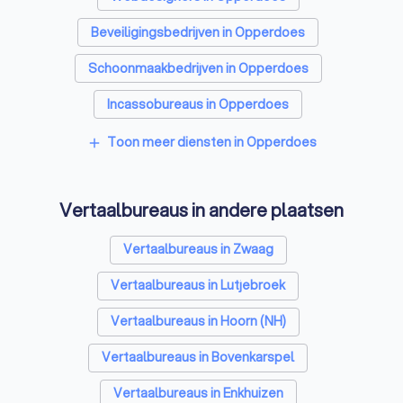
Beveiligingsbedrijven in Opperdoes
Schoonmaakbedrijven in Opperdoes
Incassobureaus in Opperdoes
Online marketing bureaus in Opperdoes
Toon meer diensten in Opperdoes
add
Tekstschrijvers in Opperdoes
Vertaalbureaus in andere plaatsen
SEO-specialisten in Opperdoes
Grafisch ontwerpers in Opperdoes
Vertaalbureaus in Zwaag
Reclamebureaus in Opperdoes
Vertaalbureaus in Lutjebroek
Accountants in Opperdoes
Vertaalbureaus in Hoorn (NH)
Vertaalbureaus in Bovenkarspel
Vertaalbureaus in Enkhuizen