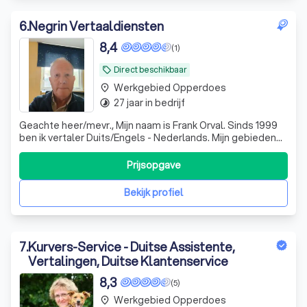
6
.
Negrin Vertaaldiensten
8,4
(1)
Direct beschikbaar
local_offer
Werkgebied Opperdoes
place
27 jaar in bedrijf
timelapse
Geachte heer/mevr., Mijn naam is Frank Orval. Sinds 1999
ben ik vertaler Duits/Engels - Nederlands. Mijn gebieden
zijn Technisch, Algemeen, Marketing. Ook werk ik met de
vertaaltool Trados
Prijsopgave
Bekijk profiel
7
.
Kurvers-Service - Duitse Assistente,
Vertalingen, Duitse Klantenservice
8,3
(5)
Werkgebied Opperdoes
place