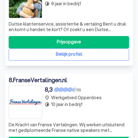
9 jaar in bedrijf
timelapse
Duitse klantenservice, assistentie & vertaling Bent u druk
en komt u handen te kort? Of zoekt u een Duitse
assistente of een vertaler Nederlands-Duits? Bent u
ondernemer en actief op de Duitse markt? Of bent u van
Prijsopgave
plan dit te worden? Als uw groei in Duitsland doorzet, zult
u vaker geconfronteerd
Bekijk profiel
8
.
FranseVertalingen.nl
8,3
(5)
Werkgebied Opperdoes
place
10 jaar in bedrijf
timelapse
De Kracht van Franse Vertalingen. Wij werken uitsluitend
met gediplomeerde Franse native speakers met
specifieke kennis op elk vakgebied.