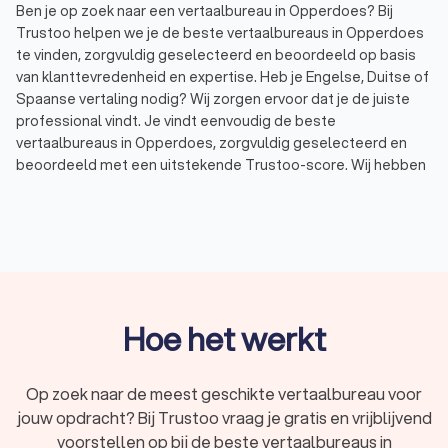
Ben je op zoek naar een vertaalbureau in Opperdoes? Bij
Trustoo helpen we je de beste vertaalbureaus in Opperdoes
te vinden, zorgvuldig geselecteerd en beoordeeld op basis
van klanttevredenheid en expertise. Heb je Engelse, Duitse of
Spaanse vertaling nodig? Wij zorgen ervoor dat je de juiste
professional vindt. Je vindt eenvoudig de beste
vertaalbureaus in Opperdoes, zorgvuldig geselecteerd en
beoordeeld met een uitstekende Trustoo-score. Wij hebben
een top 10 samengesteld van ervaren vertaalbureaus in
Opperdoes, perfect afgestemd op jouw specifieke wensen
en behoeften. Met Trustoo vergelijk je eenvoudig
vertaalbureaus en
tolken
in Opperdoes en vraag je gratis
offertes aan. Zo maak je een weloverwogen keuze en zorg je
ervoor dat al jouw vertalingen van hoogwaardige kwaliteit zijn.
Hoe het werkt
Vind het beste vertaalbureau in Opperdoes
voor jouw vertalingen
Op zoek naar de meest geschikte vertaalbureau voor
jouw opdracht? Bij Trustoo vraag je gratis en vrijblijvend
Ben je op zoek naar een professioneel vertaalbureau in
Opperdoes voor hoogwaardige vertalingen? Ben je op zoek
voorstellen op bij de beste vertaalbureaus in