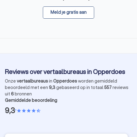
Meld je gratis aan
Reviews over vertaalbureaus in Opperdoes
Onze
vertaalbureaus
in
Opperdoes
worden gemiddeld
beoordeeld met een
9,3
gebaseerd op in totaal
557
reviews
uit
6
bronnen
Gemiddelde beoordeling
9,3
•
star
star
star
star
star_half