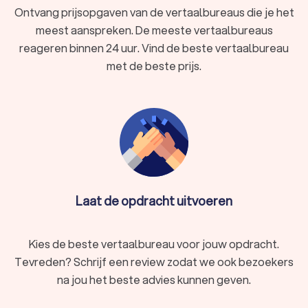
rechtsgeldige vertalingen voor officiële documenten.
Ontvang prijsopgaven van de vertaalbureaus die je het
Technisch vertaalbureau:
Voor technische
meest aanspreken. De meeste vertaalbureaus
handleidingen, productbeschrijvingen en
reageren binnen 24 uur. Vind de beste vertaalbureau
softwaredocumentatie.
Marketing en creatieve vertalingen:
Helpt bedrijven hun
met de beste prijs.
boodschap cultureel relevant over te brengen.
Online vertaalbureau:
Combineert vertalingen met SEO-
optimalisatie voor betere vindbaarheid.
Wat kost een vertaling bij een professioneel
vertaalbureau?
Een vertaler kost gemiddeld
tussen de € 70,- en € 90,-per
Laat de opdracht uitvoeren
uur
. De kosten van een vertaling hangen af van verschillende
factoren, zoals de taalcombinatie, de complexiteit van de
tekst, de deadline en eventuele extra vereisten zoals
Kies de beste vertaalbureau voor jouw opdracht.
beëdiging of DTP (desktop publishing).
Tevreden? Schrijf een review zodat we ook bezoekers
na jou het beste advies kunnen geven.
Factoren die de prijs beïnvloeden