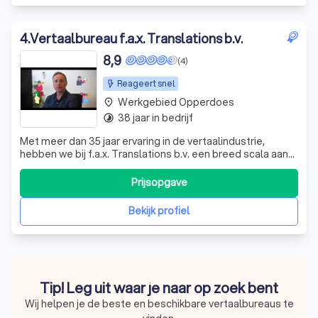
4
.
Vertaalbureau f.a.x. Translations b.v.
8,9
(4)
Reageert snel
Werkgebied Opperdoes
place
38 jaar in bedrijf
timelapse
Met meer dan 35 jaar ervaring in de vertaalindustrie,
hebben we bij f.a.x. Translations b.v. een breed scala aan
klanten mogen helpen. Onze passie is om jouw
boodschap over te brengen in elke taal die je nodig hebt.
Prijsopgave
Of je nu een enkel woord of een groot project in 26
verschillende talen wilt vertale
Bekijk profiel
Tip! Leg uit waar je naar op zoek bent
Wij helpen je de beste en beschikbare vertaalbureaus te