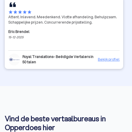
star
star
star
star
star
Attent. Inlevend. Meedenkend. Vlotte afhandeling. Behulpzaam.
Schappelijke prijzen. Concurrerende prijsstelling.
Eric Brendel
15-12-2025
Royal Translations- Beëdigde Vertalers in
Bekijk profiel
50 talen
Vind de beste vertaalbureaus in
Opperdoes hier