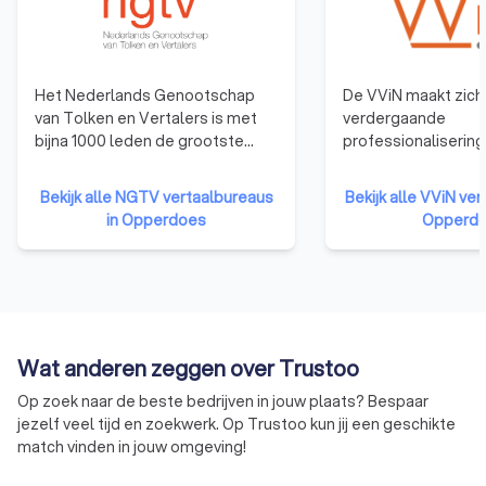
Het Nederlands Genootschap
De VViN maakt zich 
van Tolken en Vertalers is met
verdergaande
bijna 1000 leden de grootste
professionalisering
beroepsvereniging van tolken en
Nederlandse tolk- 
vertalers in Nederland. Met
vertaalsector. Het 
Bekijk alle NGTV vertaalbureaus
Bekijk alle VViN ver
specialisten in vrijwel alle talen
dat klanten er op 
in Opperdoes
Opperd
en vakgebieden, waaronder
vertrouwen dat ze 
beëdigd vertalers en beëdigd
krijgen die voldoen
tolken. Het NGTV staat al meer
kwaliteitseisen. En 
dan 60 jaar voor kwaliteit en
en prijsafspraken 
betrouwbaarheid!
gecommuniceerd en
worden nagekomen
Wat anderen zeggen over Trustoo
Op zoek naar de beste bedrijven in jouw plaats? Bespaar
jezelf veel tijd en zoekwerk. Op Trustoo kun jij een geschikte
match vinden in jouw omgeving!