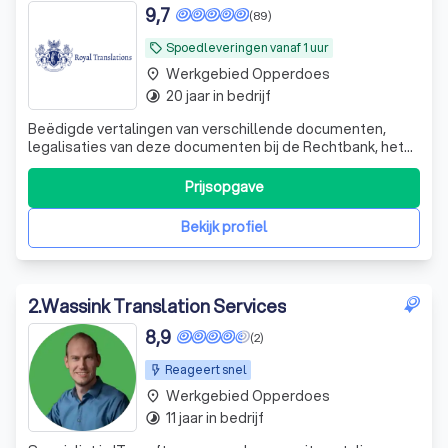
9,7
(89)
Spoedleveringen vanaf 1 uur
local_offer
Werkgebied Opperdoes
place
20 jaar in bedrijf
timelapse
Beëdigde vertalingen van verschillende documenten,
legalisaties van deze documenten bij de Rechtbank, het
Ministerie van Buitenlandse Zaken en verschillende
ambassades, legalisatie bij DUO
Prijsopgave
Bekijk profiel
2
.
Wassink Translation Services
8,9
(2)
Reageert snel
Werkgebied Opperdoes
place
11 jaar in bedrijf
timelapse