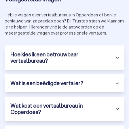
de standaardprijs
Heb je vragen over vertaalbureaus in Opperdoes of ben je
Hoe kies je het beste vertaalbureau in
benieuwd wat ze precies doen? Bij Trustoo staan we klaar om
je te helpen. Hieronder vind je de antwoorden op de
Opperdoes?
meestgestelde vragen over professionele vertalers.
Bij het kiezen van een erkend vertaalbureau in Opperdoes zijn
er een aantal belangrijke criteria waar je op moet letten:
Ervaring en expertise:
kies een vertaalbureau in
Opperdoes met ervaring in jouw vakgebied en
Hoe kies ik een betrouwbaar
taalcombinatie.
vertaalbureau?
Beoordelingen en referenties:
bekijk klantbeoordelingen
en vraag naar referenties.
Certificeringen:
Een gecertificeerd vertaalbureau met
ISO-certificeringen garandeert hoge
Wat is een beëdigde vertaler?
kwaliteitsstandaarden.
Snelheid en levertijd:
vraag naar de doorlooptijd en
spoedopties.
Prijs en transparantie:
kies een professioneel
Wat kost een vertaalbureau in
vertaalbureau dat transparante tarieven hanteert.
Opperdoes?