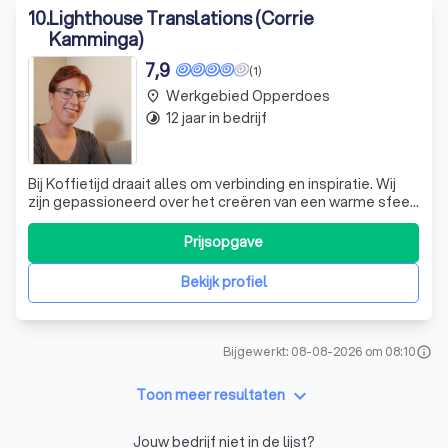
10
.
Lighthouse Translations (Corrie
Kamminga)
7,9
(1)
Werkgebied Opperdoes
place
12 jaar in bedrijf
timelapse
Bij Koffietijd draait alles om verbinding en inspiratie. Wij
zijn gepassioneerd over het creëren van een warme sfeer
waar mensen samenkomen om te genieten van de beste
koffie en heerlijke lekkernijen. Onze boodschap? Koffie is
Prijsopgave
meer dan een drankje; het is een moment van samenzijn
en genieten. Onze d
Bekijk profiel
Bijgewerkt: 08-08-2026 om 08:10
info
keyboard_arrow_down
Toon meer resultaten
Jouw bedrijf niet in de lijst?