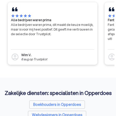
star
star
star
star
star
star
sta
Alle bedrijven waren prima
Fanta
Alle bedrijven waren prima, dit maakt de keuze moeilijk,
Fanta
maar is voor mij heel positief. Dit geeft me vertrouwen in
gelat
de selectie door Trustpilot.
afspr
uit!
Wim V.
account_circle
account_circl
6 aug
op
Trustpilot
Zakelijke diensten: specialisten in Opperdoes
Boekhouders in Opperdoes
Webdesigners in Opperdoes