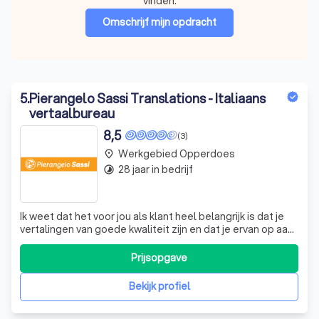
vinden.
Omschrijf mijn opdracht
5
.
Pierangelo Sassi Translations - Italiaans
vertaalbureau
8,5
(3)
Werkgebied Opperdoes
place
28 jaar in bedrijf
timelapse
Ik weet dat het voor jou als klant heel belangrijk is dat je
vertalingen van goede kwaliteit zijn en dat je ervan op aan
kan dat de afgesproken deadline wordt gehaald.
Misschien is mijn werk wel een onderdeel van een groter
Prijsopgave
project dat door jou wordt uitgevoerd en jij wilt natuurlijk
dat dat allema
Bekijk profiel