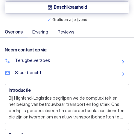
Beschikbaarheid
event_available
Gratis en vrijblijvend
check
Over ons
Ervaring
Reviews
Neem contact op via:
Terugbelverzoek
phone
Stuur bericht
mail_outline
Introductie
Bij Highland-Logistics begrijpen we de complexiteit en 
het belang van betrouwbaar transport en logistiek. Ons 
bedrijf is gespecialiseerd in een breed scala aan diensten 
die zijn ontworpen om aan al uw transportbehoeften te 
voldoen. Of het nu gaat om verhuizingen, internationaal 
transport, pallettransport, spoedtransport, 