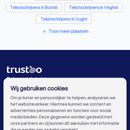
Tekstschrijvers in Boxtel
Tekstschrijvers in Veghel
Tekstschrijvers in Vught
Tekstschrijvers in Son en Breugel
Toon meer plaatsen
add
Tekstschrijvers in Rosmalen
Tekstschrijvers in Best
Tekstschrijvers in Den Bosch
Tekstschrijvers in Amsterdam
De beste tekstschrijvers voor jou
Wij gebruiken cookies
Tekstschrijvers in Rotterdam
info@trustoo.nl
Om je beter en persoonlijker te helpen, analyseren we
Tekstschrijvers in Den Haag
het websiteverkeer. Hiermee kunnen we content en
advertenties personaliseren en functies voor social
Tekstschrijvers in Utrecht
media bieden. Deze gegevens worden gedeeld met
onze partners en zij kunnen dit aanvullen met informatie
Tekstschrijvers in Eindhoven
keyboard_arrow_down
VOOR PARTICULIEREN
die je eerder aan ze hebt verstrekt.