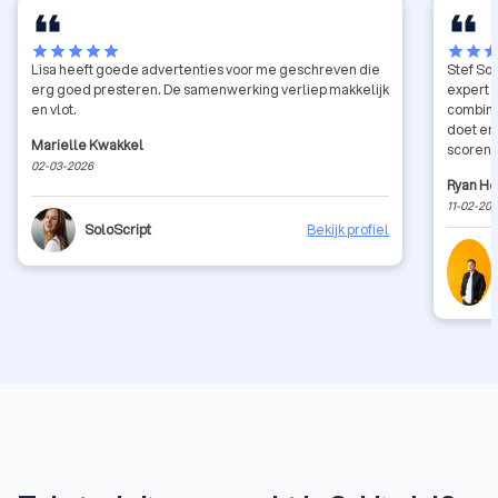
star
star
star
star
star
star
star
sta
Lisa heeft goede advertenties voor me geschreven die
Stef Sc
erg goed presteren. De samenwerking verliep makkelijk
expert 
en vlot.
combiner
doet en
Marielle Kwakkel
scoren 
02-03-2026
mensen. 
Ryan H
inhoude
11-02-20
profess
SoloScript
Bekijk profiel
aanrader