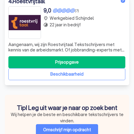
4
.
Roestvrijtaal
9,0
(7)
Werkgebied Schijndel
place
22 jaar in bedrijf
timelapse
Aangenaam, wij zijn Roestvrijtaal Tekstschrijvers met
kennis van de arbeidsmarkt. Of jobbranding-experts met
een vlotte pen. Maar ook copywriters die net zo makkelijk
webteksten als een brochure of magazine schrijven. Het
Prijsopgave
valt niet mee om onze specialisten in een hokje te
stoppen. Logisch ook. Want
Beschikbaarheid
Tip! Leg uit waar je naar op zoek bent
Wij helpen je de beste en beschikbare tekstschrijvers te
vinden.
Omschrijf mijn opdracht