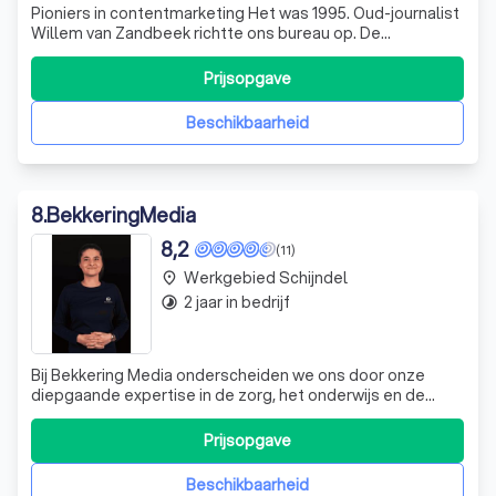
Pioniers in contentmarketing Het was 1995. Oud-journalist
Willem van Zandbeek richtte ons bureau op. De
loodgieter? Die zocht je in de Gouden Gids. Net als een
communicatiebureau trouwens. Mobiel bellen was voor
Prijsopgave
de happy few. En contentmarketing? Daar had nog
niemand van gehoord. Maar bij Zandbeek w
Beschikbaarheid
8
.
BekkeringMedia
8,2
(11)
Werkgebied Schijndel
place
2 jaar in bedrijf
timelapse
Bij Bekkering Media onderscheiden we ons door onze
diepgaande expertise in de zorg, het onderwijs en de
kinderopvang. Onze samenwerking met de Woenselse
Poort heeft geleid tot impactvolle campagnes die de
Prijsopgave
verbinding tussen beeld en tekst versterken. We
begrijpen de unieke uitdagingen van deze sector
Beschikbaarheid