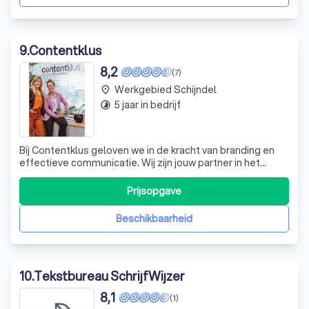
9
.
Contentklus
8,2
(7)
Werkgebied Schijndel
place
5 jaar in bedrijf
timelapse
Bij Contentklus geloven we in de kracht van branding en
effectieve communicatie. Wij zijn jouw partner in het
creëren van een sterke merkidentiteit die resoneert met
jouw doelgroep. Met onze unieke “Find your Face sessie”
Prijsopgave
duiken we diep in de essentie van jouw bedrijf, zodat we
samen een solide stra
Beschikbaarheid
10
.
Tekstbureau SchrijfWijzer
8,1
(1)