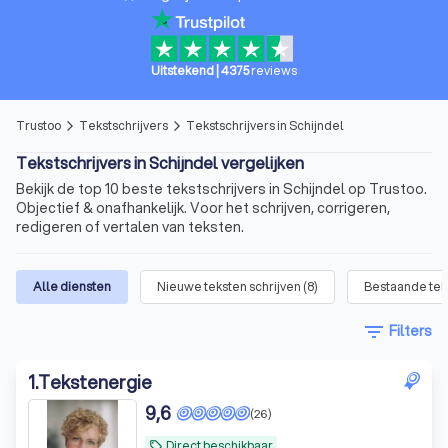
Uitstekend
|
4375
reviews
Trustoo
Tekstschrijvers
Tekstschrijvers in Schijndel
arrow_forward_ios
arrow_forward_ios
Tekstschrijvers in Schijndel vergelijken
Bekijk de top 10 beste tekstschrijvers in Schijndel op Trustoo.
Objectief & onafhankelijk. Voor het schrijven, corrigeren,
redigeren of vertalen van teksten.
Alle diensten
Nieuwe teksten schrijven
(
8
)
Bestaande tek
filter_list
Filters
1
.
Tekstenergie
9,6
(26)
Direct beschikbaar
local_offer