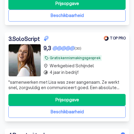
Tijd om daar wat aan te doen!
Prijsopgave
Beschikbaarheid
3
.
SoloScript
TOP PRO
9,3
(30)
Gratis kennismakingsgesprek
local_offer
Werkgebied Schijndel
place
4 jaar in bedrijf
timelapse
"
samenwerken met Lisa was zeer aangenaam. Ze werkt
snel, zorgvuldig en communiceert goed. Een absolute
aanrader voor wie op zoek is naar uitstekende
samenwerking!
"
Prijsopgave
Beschikbaarheid