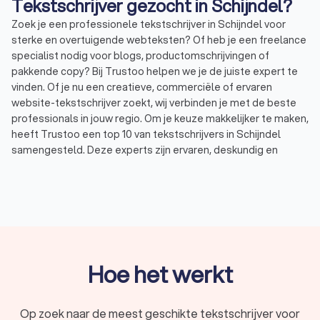
Tekstschrijver gezocht in Schijndel?
Zoek je een professionele tekstschrijver in Schijndel voor
sterke en overtuigende webteksten? Of heb je een freelance
specialist nodig voor blogs, productomschrijvingen of
pakkende copy? Bij Trustoo helpen we je de juiste expert te
vinden. Of je nu een creatieve, commerciële of ervaren
website-tekstschrijver zoekt, wij verbinden je met de beste
professionals in jouw regio. Om je keuze makkelijker te maken,
heeft Trustoo een top 10 van tekstschrijvers in Schijndel
samengesteld. Deze experts zijn ervaren, deskundig en
beoordeeld met een uitstekende Trustoo-score van 8.8. Zo
kies je eenvoudig de tekstschrijver die perfect aansluit bij
jouw wensen en behoeften.
Wat doet een tekstschrijver in Schijndel?
Een tekstschrijver helpt bedrijven en ondernemers met het
Hoe het werkt
creëren van pakkende en effectieve webteksten. Deze
teksten vergroten niet alleen de online zichtbaarheid, maar
stimuleren ook conversies en klantbetrokkenheid. Heb je een
Op zoek naar de meest geschikte tekstschrijver voor