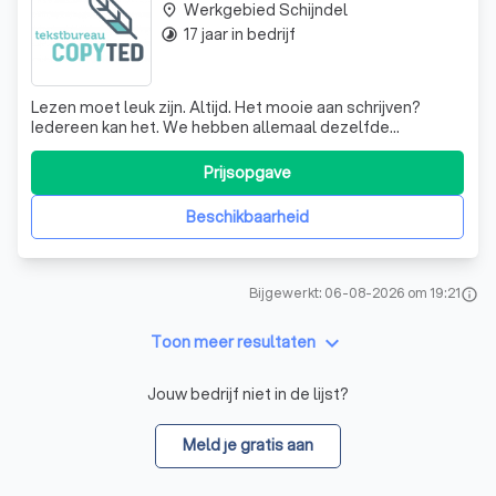
Werkgebied Schijndel
place
17 jaar in bedrijf
timelapse
Lezen moet leuk zijn. Altijd. Het mooie aan schrijven?
Iedereen kan het. We hebben allemaal dezelfde
gereedschapskist met woorden, zinnen en metaforen. En
toch is ieder verhaal anders. Mijn stijl is levendig en
Prijsopgave
bevlogen, ik krijg de rillingen van ‘dertien in een dozijn’ en
grijze teksten. Want saaie
Beschikbaarheid
Bijgewerkt: 06-08-2026 om 19:21
info
keyboard_arrow_down
Toon meer resultaten
Jouw bedrijf niet in de lijst?
Meld je gratis aan