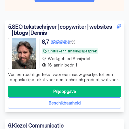
5
.
SEO tekstschrijver | copywriter | websites
| blogs | Dennis
8,7
(1)
Gratis kennismakingsgesprek
local_offer
Werkgebied Schijndel
place
16 jaar in bedrijf
timelapse
Van een luchtige tekst voor een nieuw geurtje, tot een
toegankelijke tekst voor een technisch product; wat voor
type tekst ik ook typ, ik zorg altijd dat die lekker loopt én je
vindbaarheid vergroot.
Prijsopgave
Beschikbaarheid
6
.
Kiezel Communicatie