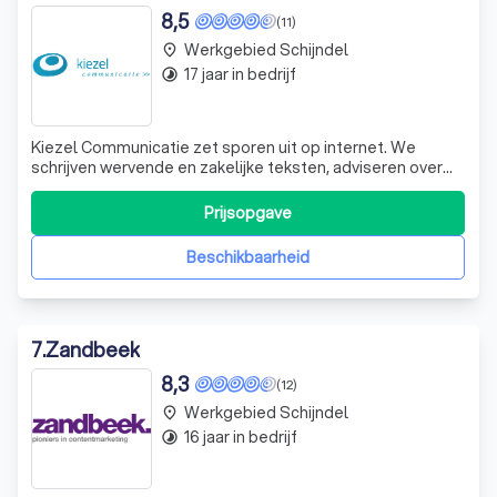
8,5
(11)
Werkgebied Schijndel
place
17 jaar in bedrijf
timelapse
Kiezel Communicatie zet sporen uit op internet. We
schrijven wervende en zakelijke teksten, adviseren over
online communicatie en geven schrijftrainingen waardoor
je met meer gemak en overtuigender schrijft. Kiezel
Prijsopgave
Communicatie heeft als pay-off: woorden met daden. Dat
staat voor onze Rotterdamse a
Beschikbaarheid
7
.
Zandbeek
8,3
(12)
Werkgebied Schijndel
place
16 jaar in bedrijf
timelapse