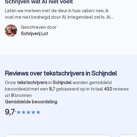
Schrijven wat AI niet voelt
Laten we meteen met de deur in huis vallen: nee, ik
voel me niet bedreigd door AI. Integendeel zelfs. AI
is een handige assistent geworden in mijn werk als
Geschreven door
schrijver, maar geen vervanger. Dat is een belangrijk
Schrijverij Lot
verschil. Schrijven is voor mij en voor veel collega’s
niet alleen maar een kwestie van woorden op papier
zetten. Het is het vertalen van een gevoel, van een
bedoeling, van diepgang. Alleen zo kan een
boodschap overgebracht worden die niet alleen
gelezen, maar ook gevoeld wordt. Dat is precies
Reviews over tekstschrijvers in Schijndel
waar AI nog altijd tekortschiet.
Onze
tekstschrijvers
in
Schijndel
worden gemiddeld
beoordeeld met een
9,7
gebaseerd op in totaal
432
reviews
uit
9
bronnen
Gemiddelde beoordeling
9,7
•
star
star
star
star
star