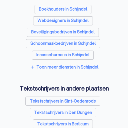
Boekhouders in Schijndel
Webdesigners in Schijndel
Beveiligingsbedrijven in Schijndel
Schoonmaakbedrijven in Schijndel
Incassobureaus in Schijndel
Online marketing bureaus in Schijndel
Toon meer diensten in Schijndel
add
Vertaalbureaus in Schijndel
Tekstschrijvers in andere plaatsen
SEO-specialisten in Schijndel
Grafisch ontwerpers in Schijndel
Tekstschrijvers in Sint-Oedenrode
Reclamebureaus in Schijndel
Tekstschrijvers in Den Dungen
Accountants in Schijndel
Tekstschrijvers in Berlicum