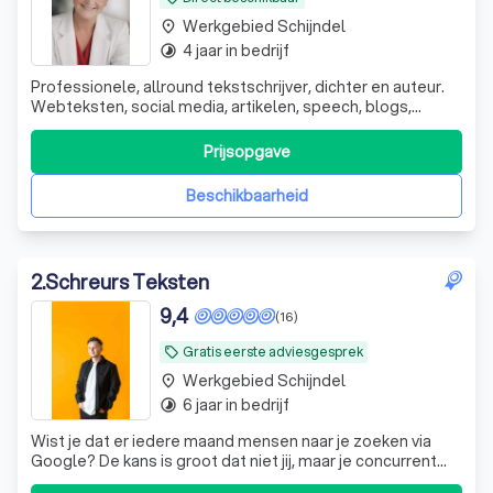
Werkgebied Schijndel
place
4 jaar in bedrijf
timelapse
Professionele, allround tekstschrijver, dichter en auteur.
Webteksten, social media, artikelen, speech, blogs,
columns, nieuwsbrieven etc. Ervaring en samenwerking
met uitgeverij.
Prijsopgave
Beschikbaarheid
2
.
Schreurs Teksten
9,4
(16)
Gratis eerste adviesgesprek
local_offer
Werkgebied Schijndel
place
6 jaar in bedrijf
timelapse
Wist je dat er iedere maand mensen naar je zoeken via
Google? De kans is groot dat niet jij, maar je concurrent
gevonden wordt, zo loop je continu nieuwe klanten mis.