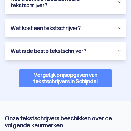
tekstschrijver?
Tekstschrijvers gezocht in Schijndel? Trustoo
helpt je verder
Wat kost een tekstschrijver?
Professionele freelance tekstschrijver gezocht die jouw
boodschap helder en overtuigend overbrengt? Of wil je
bestaande webteksten laten optimaliseren voor een betere
vindbaarheid en impact? Bij Trustoo vind je eenvoudig ervaren
Wat is de beste tekstschrijver?
en deskundige tekstschrijvers in Schijndel die perfect
aansluiten bij jouw wensen en behoeften.
Een goede tekstschrijver helpt je niet alleen met pakkende en
Vergelijk prijsopgaven van
foutloze content, maar zorgt er ook voor dat jouw teksten
tekstschrijvers in Schijndel
beter scoren in zoekmachines. Of het nu gaat om
webteksten, blogs, productbeschrijvingen of andere content:
een specialist maakt het verschil.
Vraag vandaag nog vrijblijvend een offerte aan en ontdek hoe
een ervaren tekstschrijver in Schijndel jouw online
zichtbaarheid en succes kan vergroten.
Onze tekstschrijvers beschikken over de
volgende keurmerken