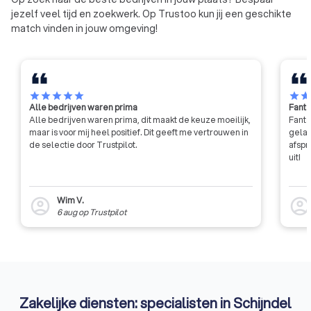
jezelf veel tijd en zoekwerk. Op Trustoo kun jij een geschikte
match vinden in jouw omgeving!
star
star
star
star
star
star
sta
Alle bedrijven waren prima
Fanta
Alle bedrijven waren prima, dit maakt de keuze moeilijk,
Fanta
maar is voor mij heel positief. Dit geeft me vertrouwen in
gelat
de selectie door Trustpilot.
afspr
uit!
Wim V.
account_circle
account_circl
6 aug
op
Trustpilot
Zakelijke diensten: specialisten in Schijndel