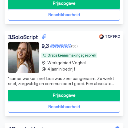
Tijd om daar wat aan te doen!
Prijsopgave
Beschikbaarheid
3
.
SoloScript
TOP PRO
9,3
(30)
Gratis kennismakingsgesprek
local_offer
Werkgebied Veghel
place
4 jaar in bedrijf
timelapse
"
samenwerken met Lisa was zeer aangenaam. Ze werkt
snel, zorgvuldig en communiceert goed. Een absolute
aanrader voor wie op zoek is naar uitstekende
samenwerking!
"
Prijsopgave
Beschikbaarheid