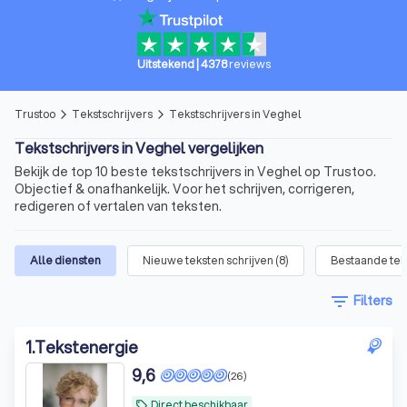
Uitstekend
|
4378
reviews
Trustoo
Tekstschrijvers
Tekstschrijvers in Veghel
arrow_forward_ios
arrow_forward_ios
Tekstschrijvers in Veghel vergelijken
Bekijk de top 10 beste tekstschrijvers in Veghel op Trustoo.
Objectief & onafhankelijk. Voor het schrijven, corrigeren,
redigeren of vertalen van teksten.
Alle diensten
Nieuwe teksten schrijven
(
8
)
Bestaande tek
filter_list
Filters
1
.
Tekstenergie
9,6
(26)
Direct beschikbaar
local_offer