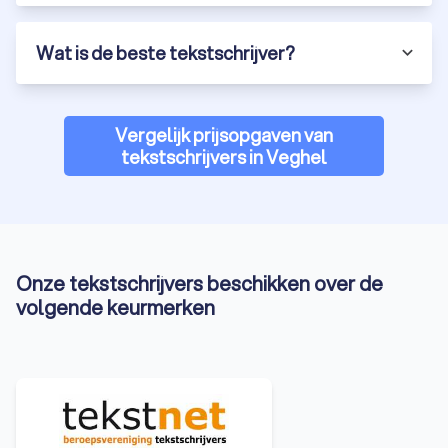
bestaande webteksten laten optimaliseren voor een betere
vindbaarheid en impact? Bij Trustoo vind je eenvoudig ervaren
en deskundige tekstschrijvers in Veghel die perfect
Wat is de beste tekstschrijver?
aansluiten bij jouw wensen en behoeften.
Een goede tekstschrijver helpt je niet alleen met pakkende en
foutloze content, maar zorgt er ook voor dat jouw teksten
Vergelijk prijsopgaven van
beter scoren in zoekmachines. Of het nu gaat om
tekstschrijvers in Veghel
webteksten, blogs, productbeschrijvingen of andere content:
een specialist maakt het verschil.
Vraag vandaag nog vrijblijvend een offerte aan en ontdek hoe
een ervaren tekstschrijver in Veghel jouw online zichtbaarheid
en succes kan vergroten.
Onze tekstschrijvers beschikken over de
volgende keurmerken