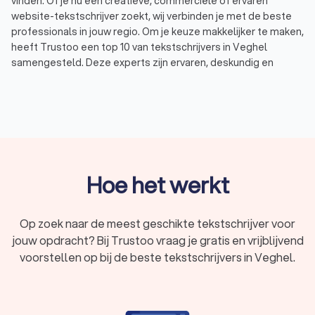
vinden. Of je nu een creatieve, commerciële of ervaren
website-tekstschrijver zoekt, wij verbinden je met de beste
professionals in jouw regio. Om je keuze makkelijker te maken,
heeft Trustoo een top 10 van tekstschrijvers in Veghel
samengesteld. Deze experts zijn ervaren, deskundig en
beoordeeld met een uitstekende Trustoo-score van 8.9. Zo
kies je eenvoudig de tekstschrijver die perfect aansluit bij
jouw wensen en behoeften.
Wat doet een tekstschrijver in Veghel?
Een tekstschrijver helpt bedrijven en ondernemers met het
Hoe het werkt
creëren van pakkende en effectieve webteksten. Deze
teksten vergroten niet alleen de online zichtbaarheid, maar
stimuleren ook conversies en klantbetrokkenheid. Heb je een
Op zoek naar de meest geschikte tekstschrijver voor
frisse, overtuigende tekst nodig of wil je bestaande content
jouw opdracht? Bij Trustoo vraag je gratis en vrijblijvend
verbeteren, een freelance schrijver of tekstschrijfbureau in
voorstellen op bij de beste tekstschrijvers in Veghel.
Veghel biedt de juiste ondersteuning.
De belangrijkste taken van een tekstschrijver zijn:
Nieuwe teksten schrijven:
een tekstschrijver ontwikkelt
krachtige en boeiende content die aansluit bij jouw