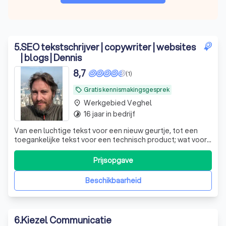
5
.
SEO tekstschrijver | copywriter | websites
| blogs | Dennis
8,7
(1)
Gratis kennismakingsgesprek
local_offer
Werkgebied Veghel
place
16 jaar in bedrijf
timelapse
Van een luchtige tekst voor een nieuw geurtje, tot een
toegankelijke tekst voor een technisch product; wat voor
type tekst ik ook typ, ik zorg altijd dat die lekker loopt én je
vindbaarheid vergroot.
Prijsopgave
Beschikbaarheid
6
.
Kiezel Communicatie