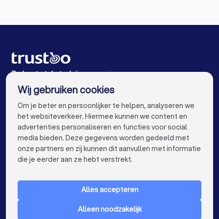
Tekstschrijvers in Heesch
Tekstschrijvers in Den Dungen
Tekstschrijvers in Geffen
Tekstschrijvers in Amsterdam
De beste tekstschrijvers voor jou
Wij gebruiken cookies
Tekstschrijvers in Rotterdam
info@trustoo.nl
Om je beter en persoonlijker te helpen, analyseren we
Tekstschrijvers in Den Haag
het websiteverkeer. Hiermee kunnen we content en
advertenties personaliseren en functies voor social
Tekstschrijvers in Utrecht
media bieden. Deze gegevens worden gedeeld met
onze partners en zij kunnen dit aanvullen met informatie
Tekstschrijvers in Eindhoven
keyboard_arrow_down
VOOR PARTICULIEREN
die je eerder aan ze hebt verstrekt.
Tekstschrijvers in Tilburg
keyboard_arrow_down
VOOR BEDRIJVEN
Tekstschrijvers in Groningen
Alles accepteren
keyboard_arrow_down
OVER TRUSTOO
Tekstschrijvers in Almere
Tekstschrijvers in Breda
Alleen noodzakelijk
LAND