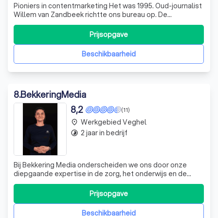
Pioniers in contentmarketing Het was 1995. Oud-journalist
Willem van Zandbeek richtte ons bureau op. De
loodgieter? Die zocht je in de Gouden Gids. Net als een
communicatiebureau trouwens. Mobiel bellen was voor
Prijsopgave
de happy few. En contentmarketing? Daar had nog
niemand van gehoord. Maar bij Zandbeek w
Beschikbaarheid
8
.
BekkeringMedia
8,2
(11)
Werkgebied Veghel
place
2 jaar in bedrijf
timelapse
Bij Bekkering Media onderscheiden we ons door onze
diepgaande expertise in de zorg, het onderwijs en de
kinderopvang. Onze samenwerking met de Woenselse
Poort heeft geleid tot impactvolle campagnes die de
Prijsopgave
verbinding tussen beeld en tekst versterken. We
begrijpen de unieke uitdagingen van deze sector
Beschikbaarheid