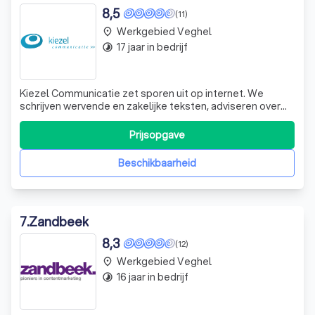
8,5
(11)
Werkgebied Veghel
place
17 jaar in bedrijf
timelapse
Kiezel Communicatie zet sporen uit op internet. We
schrijven wervende en zakelijke teksten, adviseren over
online communicatie en geven schrijftrainingen waardoor
je met meer gemak en overtuigender schrijft. Kiezel
Prijsopgave
Communicatie heeft als pay-off: woorden met daden. Dat
staat voor onze Rotterdamse a
Beschikbaarheid
7
.
Zandbeek
8,3
(12)
Werkgebied Veghel
place
16 jaar in bedrijf
timelapse