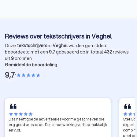
niet alleen maar een kwestie van woorden op papier
zetten. Het is het vertalen van een gevoel, van een
bedoeling, van diepgang. Alleen zo kan een
boodschap overgebracht worden die niet alleen
gelezen, maar ook gevoeld wordt. Dat is precies
Reviews over tekstschrijvers in Veghel
waar AI nog altijd tekortschiet.
Onze
tekstschrijvers
in
Veghel
worden gemiddeld
beoordeeld met een
9,7
gebaseerd op in totaal
432
reviews
uit
9
bronnen
Gemiddelde beoordeling
9,7
•
star
star
star
star
star
star
star
star
star
star
star
star
sta
Lisa heeft goede advertenties voor me geschreven die
Stef Sc
erg goed presteren. De samenwerking verliep makkelijk
expert 
en vlot.
combiner
doet en