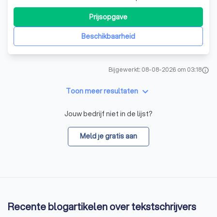
communicatiemiddelen. Mijn passie ligt in het versterken
van merken en identiteiten door middel van visueel
Prijsopgave
ontwerp, van logo’s en huisstijlen tot webdesign en
verpakkingen. Samen met een
Beschikbaarheid
Bijgewerkt: 08-08-2026 om 03:18
info
keyboard_arrow_down
Toon meer resultaten
Jouw bedrijf niet in de lijst?
Meld je gratis aan
Recente blogartikelen over tekstschrijvers