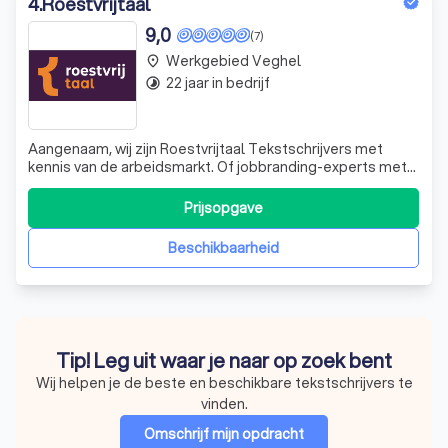
4
.
Roestvrijtaal
9,0
(7)
Werkgebied Veghel
place
22 jaar in bedrijf
timelapse
Aangenaam, wij zijn Roestvrijtaal Tekstschrijvers met
kennis van de arbeidsmarkt. Of jobbranding-experts met
een vlotte pen. Maar ook copywriters die net zo makkelijk
webteksten als een brochure of magazine schrijven. Het
Prijsopgave
valt niet mee om onze specialisten in een hokje te
stoppen. Logisch ook. Want
Beschikbaarheid
Tip! Leg uit waar je naar op zoek bent
Wij helpen je de beste en beschikbare tekstschrijvers te
vinden.
Omschrijf mijn opdracht