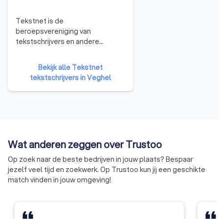
Tekstnet is de
beroepsvereniging van
tekstschrijvers en andere
tekstprofessionals in Nederland
en Vlaanderen. Ons doel is om
Bekijk alle Tekstnet
tekstschrijvers te
tekstschrijvers in Veghel
professionaliseren en collegiaal
contact tussen leden te
stimuleren. Tekstnet is
opgericht in 1990 en bestaat dus
al meer dan een kwarteeuw. Er
hebben zich nu zo’n 350 leden bij
Wat anderen zeggen over Trustoo
de vereniging aangesloten.
Op zoek naar de beste bedrijven in jouw plaats? Bespaar
jezelf veel tijd en zoekwerk. Op Trustoo kun jij een geschikte
match vinden in jouw omgeving!