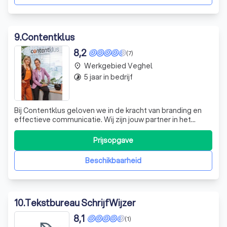
9
.
Contentklus
8,2
(7)
Werkgebied Veghel
place
5 jaar in bedrijf
timelapse
Bij Contentklus geloven we in de kracht van branding en
effectieve communicatie. Wij zijn jouw partner in het
creëren van een sterke merkidentiteit die resoneert met
jouw doelgroep. Met onze unieke “Find your Face sessie”
Prijsopgave
duiken we diep in de essentie van jouw bedrijf, zodat we
samen een solide stra
Beschikbaarheid
10
.
Tekstbureau SchrijfWijzer
8,1
(1)