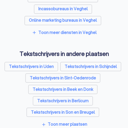
Incassobureaus in Veghel
Online marketing bureaus in Veghel
Vertaalbureaus in Veghel
Toon meer diensten in Veghel
add
SEO-specialisten in Veghel
Tekstschrijvers in andere plaatsen
Grafisch ontwerpers in Veghel
Reclamebureaus in Veghel
Accountants in Veghel
Tekstschrijvers in Uden
Tekstschrijvers in Schijndel
Tekstschrijvers in Sint-Oedenrode
Tekstschrijvers in Beek en Donk
Tekstschrijvers in Berlicum
Tekstschrijvers in Son en Breugel
Tekstschrijvers in Gemert
Toon meer plaatsen
add