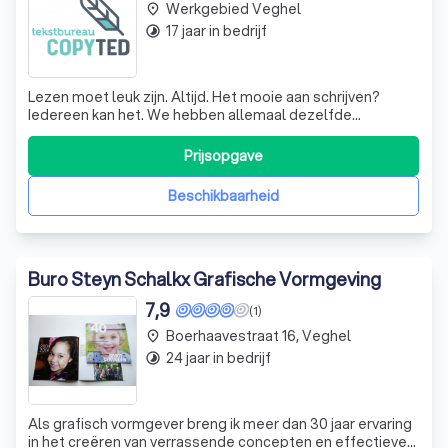
Werkgebied Veghel
place
17 jaar in bedrijf
timelapse
Lezen moet leuk zijn. Altijd. Het mooie aan schrijven?
Iedereen kan het. We hebben allemaal dezelfde
gereedschapskist met woorden, zinnen en metaforen. En
toch is ieder verhaal anders. Mijn stijl is levendig en
Prijsopgave
bevlogen, ik krijg de rillingen van ‘dertien in een dozijn’ en
grijze teksten. Want saaie
Beschikbaarheid
Buro Steyn Schalkx Grafische Vormgeving
7,9
(1)
Boerhaavestraat 16, Veghel
place
24 jaar in bedrijf
timelapse
Als grafisch vormgever breng ik meer dan 30 jaar ervaring
in het creëren van verrassende concepten en effectieve