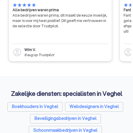
star
star
star
star
star
star
sta
Alle bedrijven waren prima
Fanta
Alle bedrijven waren prima, dit maakt de keuze moeilijk,
Fanta
maar is voor mij heel positief. Dit geeft me vertrouwen in
gelat
de selectie door Trustpilot.
afspr
uit!
Wim V.
account_circle
account_circl
6 aug
op
Trustpilot
Zakelijke diensten: specialisten in Veghel
Boekhouders in Veghel
Webdesigners in Veghel
Beveiligingsbedrijven in Veghel
Schoonmaakbedrijven in Veghel