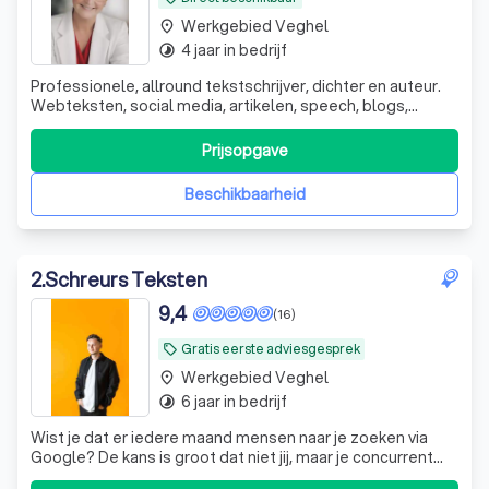
Werkgebied Veghel
place
4 jaar in bedrijf
timelapse
Professionele, allround tekstschrijver, dichter en auteur.
Webteksten, social media, artikelen, speech, blogs,
columns, nieuwsbrieven etc. Ervaring en samenwerking
met uitgeverij.
Prijsopgave
Beschikbaarheid
2
.
Schreurs Teksten
9,4
(16)
Gratis eerste adviesgesprek
local_offer
Werkgebied Veghel
place
6 jaar in bedrijf
timelapse
Wist je dat er iedere maand mensen naar je zoeken via
Google? De kans is groot dat niet jij, maar je concurrent
gevonden wordt, zo loop je continu nieuwe klanten mis.