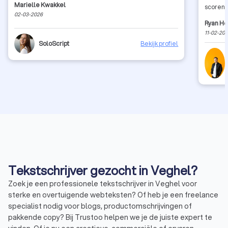
Marielle Kwakkel
scoren 
02-03-2026
mensen. 
Ryan H
inhoude
11-02-20
profess
SoloScript
Bekijk profiel
aanrader
Tekstschrijver gezocht in Veghel?
Zoek je een professionele tekstschrijver in Veghel voor
sterke en overtuigende webteksten? Of heb je een freelance
specialist nodig voor blogs, productomschrijvingen of
pakkende copy? Bij Trustoo helpen we je de juiste expert te