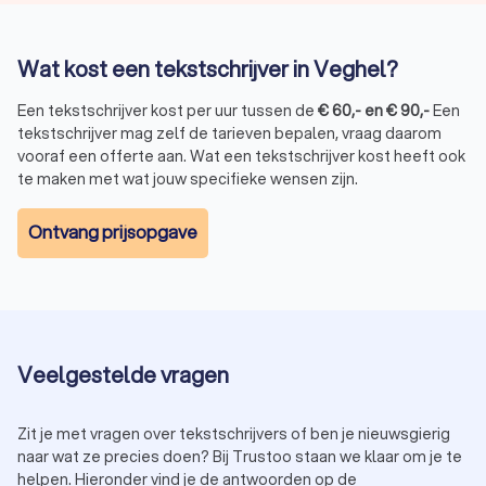
je altijd gematcht wordt aan een relevante
tekstschrijver.
Wat kost een tekstschrijver in Veghel?
Lees klantbeoordelingen:
Ervaringen van anderen geven
een goed beeld van de kwaliteit en betrouwbaarheid van
Een tekstschrijver kost per uur tussen de
€
60
,-
en
€
90
,-
Een
de schrijver. Via Trustoo lees je alle beschikbare reviews
tekstschrijver mag zelf de tarieven bepalen, vraag daarom
van een tekstschrijfbureau heel overzichtelijk.
vooraf een offerte aan. Wat een tekstschrijver kost heeft ook
Vraag om een proeftekst:
Zo ontdek je of de schrijfstijl
te maken met wat jouw specifieke wensen zijn.
past bij jouw merk en doelgroep. Ook geeft het een
beeld van de vaardigheden van de tekstschrijver.
Controleer SEO-kennis:
Als je webteksten nodig hebt, is
Ontvang prijsopgave
het belangrijk dat de tekstschrijver deze optimaliseert
voor zoekmachines. Wil je iemand met extra SEO-
ervaring? Kies dan voor een
SEO-specialist
.
Vergelijk prijzen:
De tarieven van freelance
tekstschrijvers kunnen verschillen. Vraag offertes aan
om een goede prijs-kwaliteitverhouding te vinden.
Veelgestelde vragen
Informeer naar extra diensten:
Sommige tekstschrijvers
bieden aanvullende services zoals contentplanning,
zoekwoordonderzoek en conversie-optimalisatie.
Zit je met vragen over tekstschrijvers of ben je nieuwsgierig
Met deze tips vind je eenvoudig een tekstschrijver in Veghel
naar wat ze precies doen? Bij Trustoo staan we klaar om je te
die jouw boodschap helder, professioneel en overtuigend
helpen. Hieronder vind je de antwoorden op de