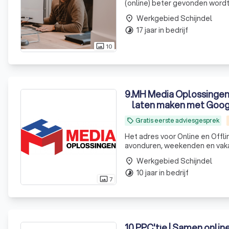
(online) beter gevonden wordt
Werkgebied Schijndel
place
17 jaar in bedrijf
timelapse
10
photo_size_select_actual
9
.
MH Media Oplossingen 
laten maken met Googl
Gratis eerste adviesgesprek
local_offer
Het adres voor Online en Offl
avonduren, weekenden en vakant
Werkgebied Schijndel
place
10 jaar in bedrijf
timelapse
7
photo_size_select_actual
10
.
PPC'tje | Samen onlin