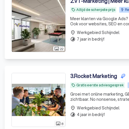
2
.
VT-Marketing | Meer k
Altijd de scherpste prijs
Re
local_offer
Meer klanten via Google Ads?
Ook voor websites, SEO en comp
Werkgebied Schijndel
place
7 jaar in bedrijf
timelapse
22
photo_size_select_actual
3
.
Rocket Marketing
Gratis eerste adviesgesprek
local_offer
Groei met online marketing, G
zichtbaar. No nonsense, strat
Werkgebied Schijndel
place
4 jaar in bedrijf
timelapse
8
photo_size_select_actual