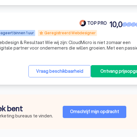
10,0
TOP PRO
ageert binnen 1 uur
Geregistreerd Webdesigner
grade
wij zijn: CloudMicro is niet zomaar een
igitale partner voor ondernemers die willen groeien. Met een passi
r conversie creëren wij professionele websites en webshops die 
Vraag beschikbaarheid
Ontvang prijsopg
oek bent
Omschrijf mijn opdracht
rketing bureaus te vinden.