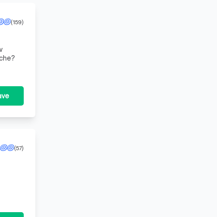
(159)
w
nche?
ave
(57)