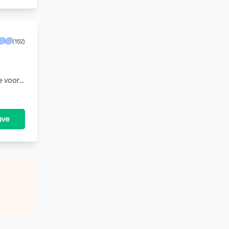
(152)
e voor
doen
ave