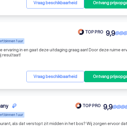
Vraag beschikbaarheid
Ontvang prijsopg
9,9
TOP PRO
t binnen 1 uur
e ervaring in en gaat deze uitdaging graag aan! Door deze ruime erv
 resultaat!
Vraag beschikbaarheid
Ontvang prijsopg
any
9,9
TOP PRO
t binnen 1 uur
rant, als dat verstopt zit midden in het bos? Wij zorgen ervoor dat