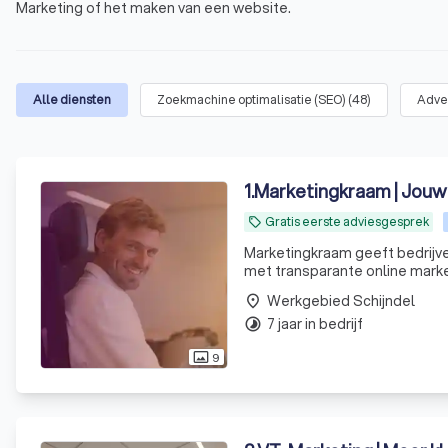
Marketing of het maken van een website.
Alle diensten
Zoekmachine optimalisatie (SEO)
(
48
)
Adve
1
.
Marketingkraam | Jouw 
Gratis eerste adviesgesprek
local_offer
Marketingkraam geeft bedrijve
met transparante online marke
Werkgebied Schijndel
place
7 jaar in bedrijf
timelapse
9
photo_size_select_actual