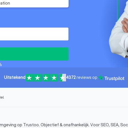
ation
%
Uitstekend
4372
reviews op
del
 omgeving op Trustoo. Objectief & onafhankelijk. Voor SEO, SEA, Soc