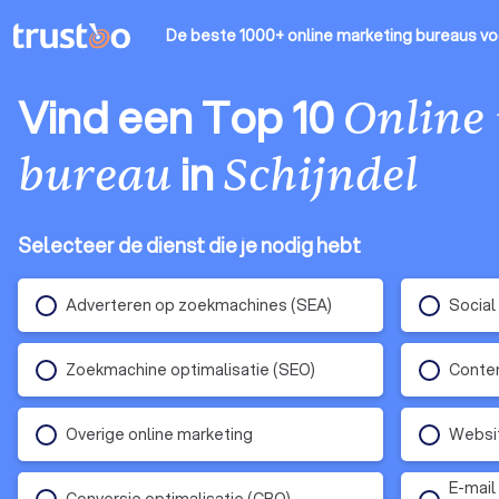
De beste 1000+ online marketing bureaus
vo
Vind een Top 10
Online
in
bureau
Schijndel
Selecteer de dienst die je nodig hebt
Adverteren op zoekmachines (SEA)
Social
Zoekmachine optimalisatie (SEO)
Conten
Overige online marketing
Websit
E-mail
Conversie optimalisatie (CRO)