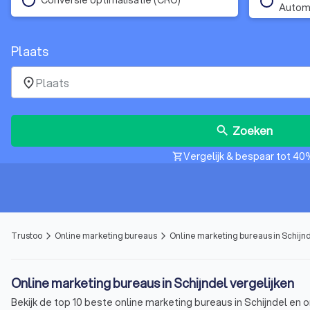
Autom
Plaats
place
Zoeken
search
Vergelijk & bespaar tot 40
shopping_cart
Trustoo
Online marketing bureaus
Online marketing bureaus in Schijn
arrow_forward_ios
arrow_forward_ios
Online marketing bureaus in Schijndel vergelijken
Bekijk de top 10 beste online marketing bureaus in Schijndel en