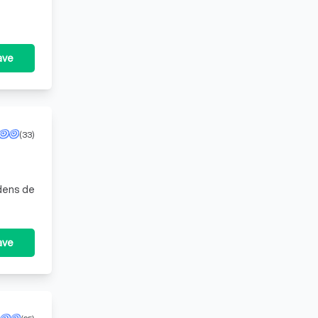
ave
(33)
jdens de
ave