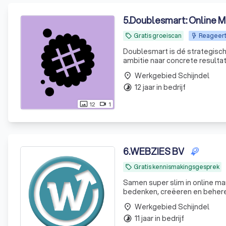
5
.
Doublesmart: Online M
Gratis groeiscan
Reageert
local_offer
Doublesmart is dé strategisch
ambitie naar concrete resulta
Werkgebied Schijndel
place
12 jaar in bedrijf
timelapse
12
1
photo_size_select_actual
videocam
6
.
WEBZIES BV
Gratis kennismakingsgesprek
local_offer
Samen super slim in online ma
bedenken, creëeren en behere
activiteiten.
Werkgebied Schijndel
place
11 jaar in bedrijf
timelapse