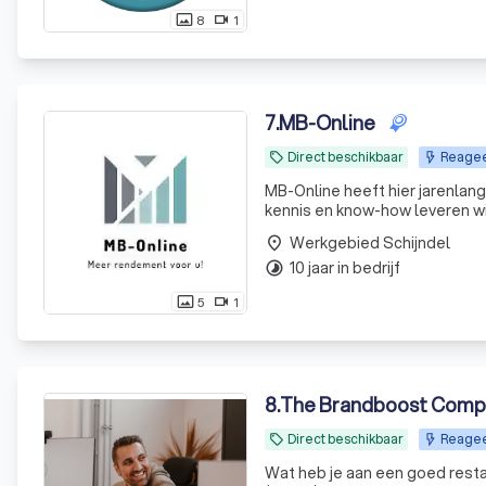
8
1
photo_size_select_actual
videocam
7
.
MB-Online
Direct beschikbaar
Reageer
local_offer
MB-Online heeft hier jarenlang
kennis en know-how leveren wij
Werkgebied Schijndel
place
10 jaar in bedrijf
timelapse
5
1
photo_size_select_actual
videocam
8
.
The Brandboost Comp
Direct beschikbaar
Reageer
local_offer
Wat heb je aan een goed restau