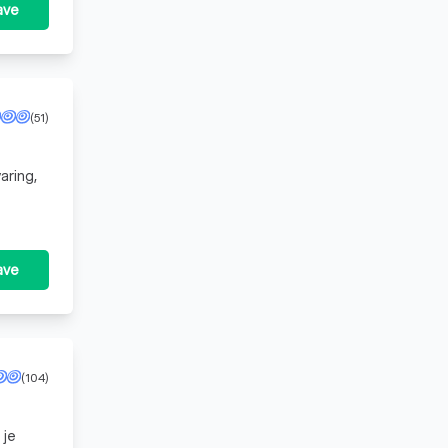
ave
(51)
aring,
ave
(104)
 je