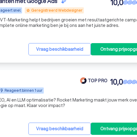
lanten met Google Ads
10,0
ageert snel
Geregistreerd Webdesigner
grade
 VT-Marketing helpt bedrijven groeien met resultaatgerichte cam
lete online marketing ben je bij ons aan het juiste adres.
Vraag beschikbaarheid
Ontvang prijsopg
10,0
TOP PRO
Reageert binnen 1 uur
EO, AI en LLM optimalisatie? Rocket Marketing maakt jouw merk ove
egie op maat. Klaar voor impact?
Vraag beschikbaarheid
Ontvang prijsopg