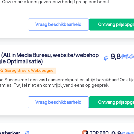
. Onze marketeers geven jouw bedrijf graag een boost.
Vraag beschikbaarheid
Ontvang prijsopg
(All in Media Bureau, website/webshop
9,8
e Optimalisatie)
Geregistreerd Webdesigner
grade
ine Succes met een vast aanspreekpunt en altijd bereikbaar! Ook ti
ies. Twijfel niet en kom vrijblijvend eens op gesprek.
Vraag beschikbaarheid
Ontvang prijsopg
e sterker
TOP PRO