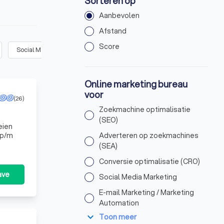
Sorteren op
Aanbevolen
Afstand
Score
Social Media Marketing
(
33
)
E-mail Marketing / Marketing Autom
Online marketing bureau
voor
(26)
Zoekmachine optimalisatie
(SEO)
eien
 p/m
Adverteren op zoekmachines
(SEA)
Conversie optimalisatie (CRO)
ave
Social Media Marketing
E-mail Marketing / Marketing
Automation
expand_more
Toon meer