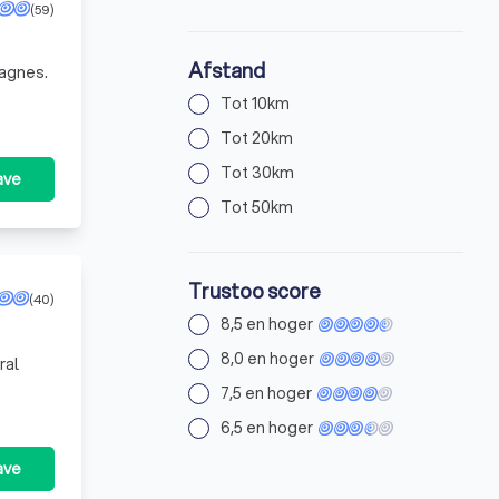
(59)
Afstand
pagnes.
Tot 10km
Tot 20km
Tot 30km
ave
Tot 50km
Trustoo score
(40)
8,5 en hoger
8,0 en hoger
ral
7,5 en hoger
6,5 en hoger
ave