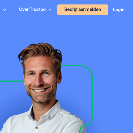
Bedrijf aanmelden
n
Over Trustoo
Login