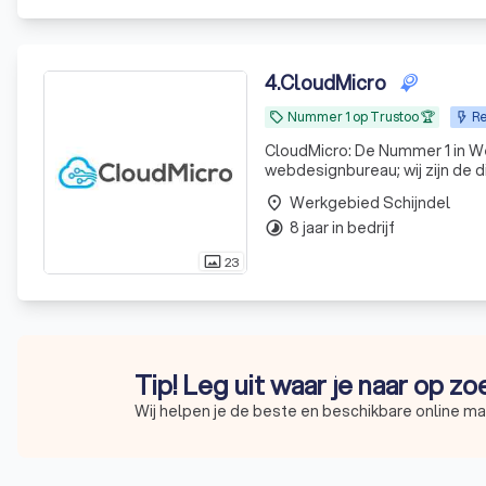
4
.
CloudMicro
Nummer 1 op Trustoo 🏆
Re
local_offer
CloudMicro: De Nummer 1 in Webdesign & Resultaat Wie 
webdesignbureau; wij zijn de d
design en een scherp oog voo
Werkgebied Schijndel
place
waar ze
8 jaar in bedrijf
timelapse
23
photo_size_select_actual
Tip! Leg uit waar je naar op z
Wij helpen je de beste en beschikbare online ma