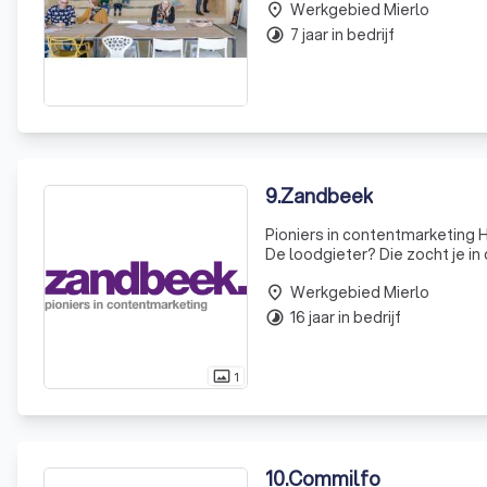
Werkgebied Mierlo
creatie
place
7 jaar in bedrijf
timelapse
9
.
Zandbeek
Pioniers in contentmarketing 
De loodgieter? Die zocht je i
bellen was voor de happy few.
Werkgebied Mierlo
Zandbeek w
place
16 jaar in bedrijf
timelapse
1
photo_size_select_actual
10
.
Commilfo