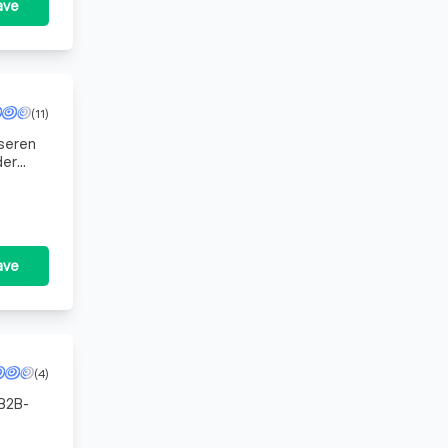
ave
(11)
iseren
der
rdamse a
ave
(4)
 B2B-
content