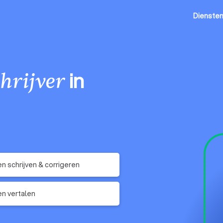
Dienste
in
hrijver
n schrijven & corrigeren
n vertalen