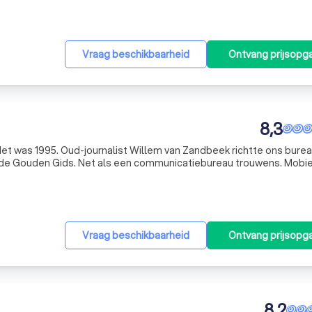
Vraag beschikbaarheid
Ontvang prijsopg
8,3
Het was 1995. Oud-journalist Willem van Zandbeek richtte ons burea
n de Gouden Gids. Net als een communicatiebureau trouwens. Mobie
 En contentmarketing? Daar had nog niemand van gehoord. Maar bij
Vraag beschikbaarheid
Ontvang prijsopg
8,2