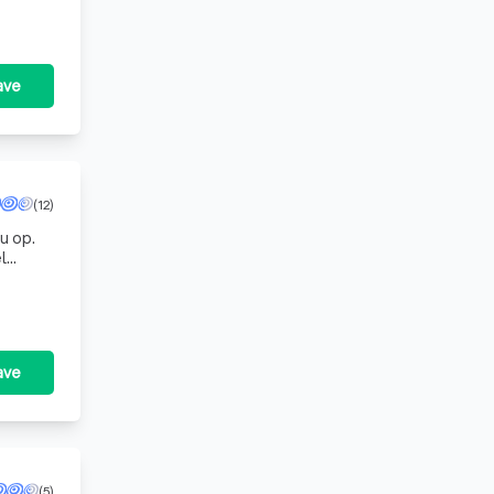
ave
(12)
u op.
l
ave
(5)