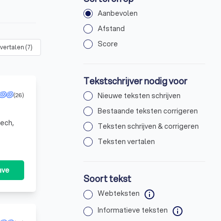
Aanbevolen
Afstand
Score
vertalen
(
7
)
Tekstschrijver nodig voor
(26)
Nieuwe teksten schrijven
Bestaande teksten corrigeren
eech,
Teksten schrijven & corrigeren
Teksten vertalen
ave
Soort tekst
Webteksten
info
Informatieve teksten
info