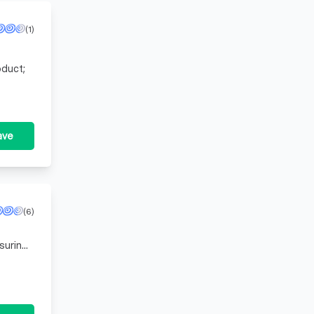
(1)
oduct;
ave
(6)
suring
ps