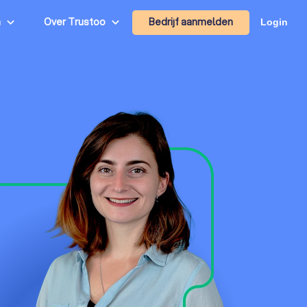
Bedrijf aanmelden
n
Over Trustoo
Login