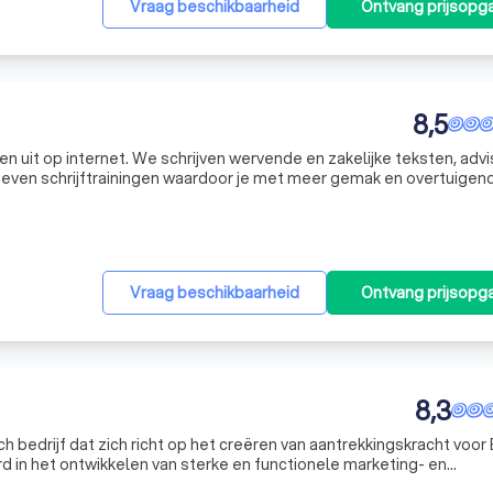
Vraag beschikbaarheid
Ontvang prijsopg
8,5
n uit op internet. We schrijven wervende en zakelijke teksten, adv
geven schrijftrainingen waardoor je met meer gemak en overtuigen
icatie heeft als pay-off: woorden met daden. Dat staat voor onze Rotte
Vraag beschikbaarheid
Ontvang prijsopg
8,3
h bedrijf dat zich richt op het creëren van aantrekkingskracht voor
rd in het ontwikkelen van sterke en functionele marketing- en
eheime recept? Een unieke combinatie van merkstrategie, data, 