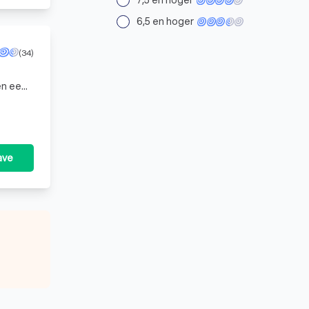
7,5 en hoger
6,5 en hoger
(34)
en een
 een
ave