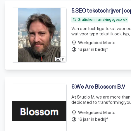
5
.
SEO tekstschrijver | co
Gratis kennismakingsgesprek
local_offer
Van een luchtige tekst voor ee
wat voor type tekst ik ook typ, 
Werkgebied Mierlo
place
16 jaar in bedrijf
timelapse
11
photo_size_select_actual
6
.
We Are Blossom B.V
At Studio M, we are more than 
dedicated to transforming your
we deliver innovative solution
Werkgebied Mierlo
place
16 jaar in bedrijf
timelapse