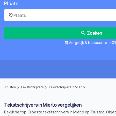
Plaats
place
Zoeken
search
Vergelijk & bespaar tot 40
shopping_cart
Trustoo
Tekstschrijvers
Tekstschrijvers in Mierlo
arrow_forward_ios
arrow_forward_ios
Tekstschrijvers in Mierlo vergelijken
Bekijk de top 10 beste tekstschrijvers in Mierlo op Trustoo. Objec