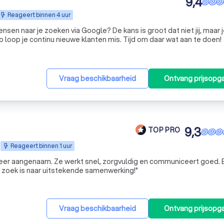
9,4
Reageert binnen 4 uur
nsen naar je zoeken via Google? De kans is groot dat niet jij, maar 
 loop je continu nieuwe klanten mis. Tijd om daar wat aan te doen!
Vraag beschikbaarheid
Ontvang prijsopg
9,3
TOP PRO
Reageert binnen 1 uur
er aangenaam. Ze werkt snel, zorgvuldig en communiceert goed. 
 zoek is naar uitstekende samenwerking!
"
Vraag beschikbaarheid
Ontvang prijsopg