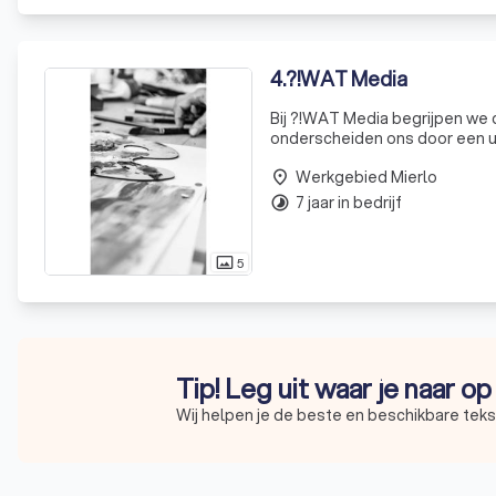
4
.
?!WAT Media
Bij ?!WAT Media begrijpen we d
onderscheiden ons door een un
onvergetelijke merkbeleving c
Werkgebied Mierlo
frac
place
7 jaar in bedrijf
timelapse
5
photo_size_select_actual
Tip! Leg uit waar je naar o
Wij helpen je de beste en beschikbare tekst