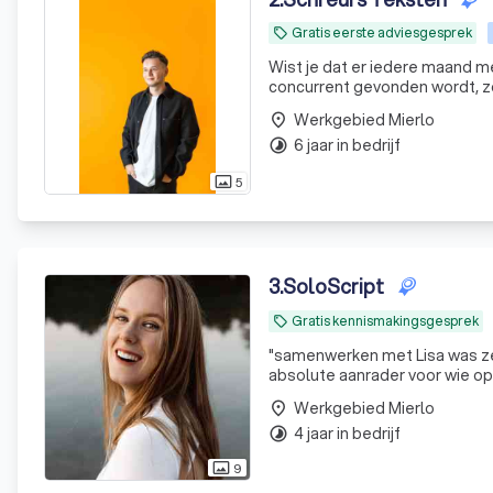
Gratis eerste adviesgesprek
local_offer
Wist je dat er iedere maand me
concurrent gevonden wordt, zo
Werkgebied Mierlo
place
6 jaar in bedrijf
timelapse
5
photo_size_select_actual
3
.
SoloScript
Gratis kennismakingsgesprek
local_offer
"
samenwerken met Lisa was ze
absolute aanrader voor wie op
Werkgebied Mierlo
place
4 jaar in bedrijf
timelapse
9
photo_size_select_actual