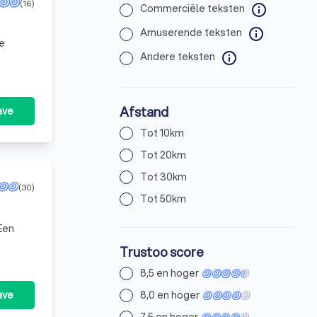
(16)
Commerciële teksten
info
Amuserende teksten
info
je
Andere teksten
info
Afstand
ave
Tot 10km
Tot 20km
Tot 30km
(30)
Tot 50km
Een
Trustoo score
8,5 en hoger
ave
8,0 en hoger