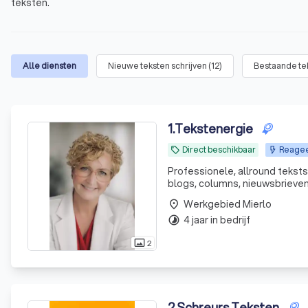
teksten.
Alle diensten
Nieuwe teksten schrijven
(
12
)
Bestaande te
1
.
Tekstenergie
Direct beschikbaar
Reageer
local_offer
Professionele, allround teksts
blogs, columns, nieuwsbrieven
Werkgebied Mierlo
place
4 jaar in bedrijf
timelapse
2
photo_size_select_actual
2
.
Schreurs Teksten