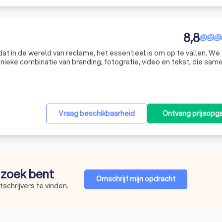
8,8
at in de wereld van reclame, het essentieel is om op te vallen. We
ieke combinatie van branding, fotografie, video en tekst, die sam
reëren. In een tijd waarin de aandacht van consumenten vaak maar
Vraag beschikbaarheid
Ontvang prijsopg
p zoek bent
Omschrijf mijn opdracht
schrijvers te vinden.