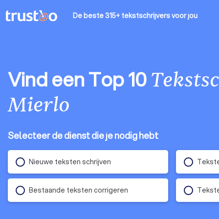
De beste 315+ tekstschrijvers
voor jou
Vind een Top 10
Tekstsc
Mierlo
Selecteer de dienst die je nodig hebt
Nieuwe teksten schrijven
Tekste
Bestaande teksten corrigeren
Tekste