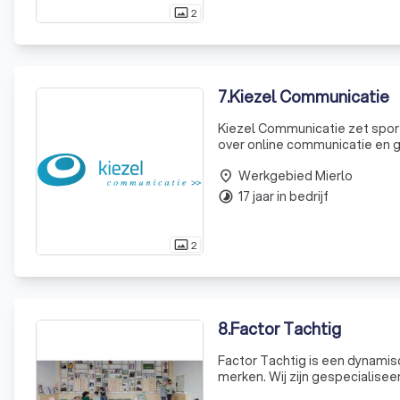
2
photo_size_select_actual
7
.
Kiezel Communicatie
Kiezel Communicatie zet spore
over online communicatie en 
schrijft. Kiezel Commun
Werkgebied Mierlo
place
17 jaar in bedrijf
timelapse
2
photo_size_select_actual
8
.
Factor Tachtig
Factor Tachtig is een dynamisc
merken. Wij zijn gespecialisee
communicatieconcepten. Ons g