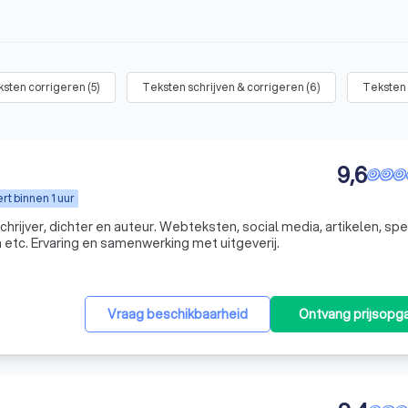
ksten corrigeren
(
5
)
Teksten schrijven & corrigeren
(
6
)
Teksten 
9,6
t binnen 1 uur
chrijver, dichter en auteur. Webteksten, social media, artikelen, sp
 etc. Ervaring en samenwerking met uitgeverij.
Vraag beschikbaarheid
Ontvang prijsopg