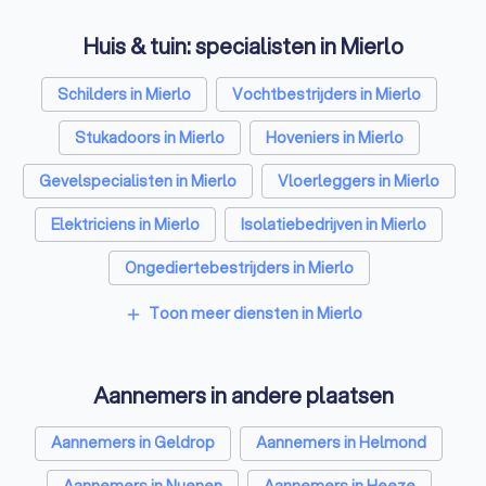
Huis & tuin: specialisten in Mierlo
Schilders in Mierlo
Vochtbestrijders in Mierlo
Stukadoors in Mierlo
Hoveniers in Mierlo
Gevelspecialisten in Mierlo
Vloerleggers in Mierlo
Elektriciens in Mierlo
Isolatiebedrijven in Mierlo
Ongediertebestrijders in Mierlo
Architecten in Mierlo
Toon meer diensten in Mierlo
add
Zonwering specialisten in Mierlo
Aannemers in andere plaatsen
Badkamer installateurs in Mierlo
Traprenovatie bedrijven in Mierlo
Aannemers in Geldrop
Aannemers in Helmond
Schoorsteenvegers in Mierlo