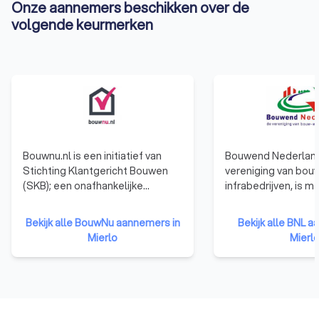
Onze aannemers beschikken over de
volgende keurmerken
Bouwnu.nl is een initiatief van
Bouwend Nederland
Stichting Klantgericht Bouwen
vereniging van bou
(SKB); een onafhankelijke
infrabedrijven, is 
stichting zonder winstoogmerk.
4300 aangesloten
Op basis van duizenden reviews
bouwbedrijven de 
Bekijk alle BouwNu aannemers in
Bekijk alle BNL 
en informatie over bedrijven
ondernemersorganis
Mierlo
Mierl
helpt bouwnu.nl je bij het vinden
bouw. Bouwend Ne
van een goede aannemer voor je
verenigt, verbindt e
bouwproject. Daarnaast geeft
ondersteunt bouw-
bouwnu.nl antwoord op
infrabedrijven en he
belangrijke vragen over bouwen
een vitale bouwsec