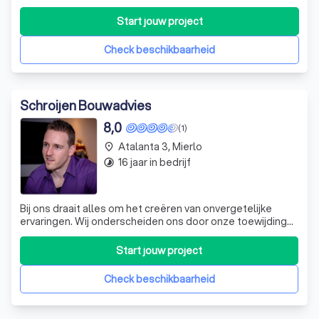
renovatieprojecten van A tot Z. Van binnenafwerking tot
buitenwerk, van woningrenovatie tot complete
Start jouw project
projectbouw en infrastructuur. Wij combineren
vakmanschap met een praktische aanpak, duidelij
Check beschikbaarheid
Schroijen Bouwadvies
8,0
(1)
Atalanta 3, Mierlo
place
16 jaar in bedrijf
timelapse
Bij ons draait alles om het creëren van onvergetelijke
ervaringen. Wij onderscheiden ons door onze toewijding
aan kwaliteit en klanttevredenheid. Met een team van
gepassioneerde professionals zetten we ons in om de
Start jouw project
verwachtingen van onze klanten te overtreffen. Of het nu
gaat om het leveren van uits
Check beschikbaarheid