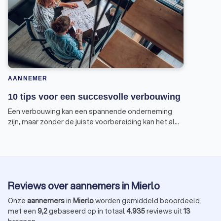
AANNEMER
10 tips voor een succesvolle verbouwing
Een verbouwing kan een spannende onderneming
zijn, maar zonder de juiste voorbereiding kan het al
snel in een nachtmerrie veranderen. Om te
voorkomen dat jouw verbouwing eindigt in een
horrorverhaal, geven wij je tien tips voor een
succesvolle verbouwing.
Reviews over aannemers in Mierlo
Onze
aannemers
in
Mierlo
worden gemiddeld beoordeeld
met een
9,2
gebaseerd op in totaal
4.935
reviews uit
13