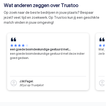
en verbouwen zodat je goed
die bouwt aan een
Wat anderen zeggen over Trustoo
voorbereid aan je project start.
vernieuwing van de
leefomgeving.
Op zoek naar de beste bedrijven in jouw plaats? Bespaar
jezelf veel tijd en zoekwerk. Op Trustoo kun jij een geschikte
match vinden in jouw omgeving!
star
star
star
star
star
star
sta
een goede boomdeskundige gestuurd met…
Wat j
een goede boomdeskundige gestuurd met deze indier
ze be
goed gedaan.
J.M.Fagel
account_circle
account_circl
30 jul
op
Trustpilot