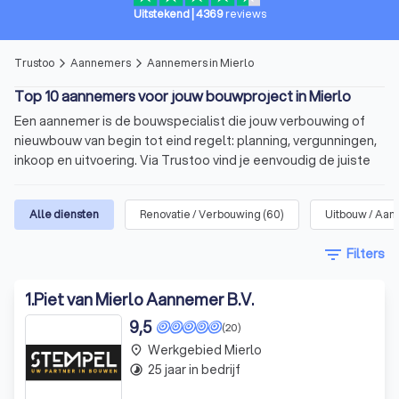
Uitstekend
|
4369
reviews
Trustoo
Aannemers
Aannemers in Mierlo
arrow_forward_ios
arrow_forward_ios
Top 10 aannemers voor jouw bouwproject in Mierlo
Een aannemer is de bouwspecialist die jouw verbouwing of
nieuwbouw van begin tot eind regelt: planning, vergunningen,
inkoop en uitvoering. Via Trustoo vind je eenvoudig de juiste
aannemer voor jouw project. Bekijk onze top 10 aannemers in
Mierlo, lees 1000+ recensies en vraag met één klik meerdere
Alle diensten
Renovatie / Verbouwing
(
60
)
Uitbouw / Aan
offertes aan.
filter_list
Filters
In het kort
Voor allerlei soorten
bouwprojecten
: verbouwing,
1
.
Piet van Mierlo Aannemer B.V.
uitbreiding of nieuwbouw.
9,5
(20)
De aannemer overziet het
bouwproces
, plant de
Werkgebied Mierlo
place
uitvoering
en heeft
contact met
25 jaar in bedrijf
timelapse
onderaannemers
.