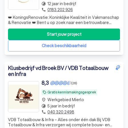
aanspreekpunt en houdt je regelmatig op de hoogte van de
12 jaar in bedrijf
timelapse
voortgang.
0183 202 926
phone
👑 KoningsRenovatie: Koninklijke Kwaliteit in Vakmanschap
& Renovatie 👑 Bent u op zoek naar een betrouwbare
5. Oplevering
partner die uw woning of bedrijfspand transformeert met
Is het project afgerond, dan volgt een laatste controle.
oog voor detail? Bij KoningsRenovatie combineren we
Start jouw project
jarenlange ervaring met een passie voor perfectie. Met
Samen met de aannemer loop je het resultaat na en
meer dan 270 succesvolle proj
bespreek je eventuele opleverpunten. Pas als alles naar wens
Check beschikbaarheid
is, wordt het project officieel opgeleverd.
Klusbedrijf vd Broek BV / VDB Totaalbouw
en Infra
8,3
(28)
Gratis kennismakingsgesprek
local_offer
Werkgebied Mierlo
place
5 jaar in bedrijf
timelapse
040 320 2498
phone
VDB Totaalbouw & Infra – Alles onder één dak Bij VDB
Totaalbouw & Infra verzorgen wij complete bouw- en