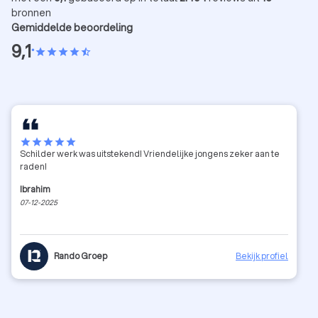
bronnen
Gemiddelde beoordeling
9,1
•
star
star
star
star
star_half
star
star
star
star
star
Schilder werk was uitstekend! Vriendelijke jongens zeker aan te
raden!
Ibrahim
07-12-2025
Rando Groep
Bekijk profiel