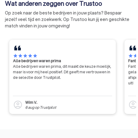
Wat anderen zeggen over Trustoo
Op zoek naar de beste bedrijven in jouw plaats? Bespaar
jezelf veel tijd en zoekwerk. Op Trustoo kun jij een geschikte
match vinden in jouw omgeving!
star
star
star
star
star
star
sta
Alle bedrijven waren prima
Fanta
Alle bedrijven waren prima, dit maakt de keuze moeilijk,
Fanta
maar is voor mij heel positief. Dit geeft me vertrouwen in
gelat
de selectie door Trustpilot.
afspr
uit!
Wim V.
account_circle
account_circl
6 aug
op
Trustpilot