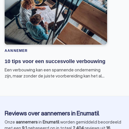
AANNEMER
10 tips voor een succesvolle verbouwing
Een verbouwing kan een spannende onderneming
zijn, maar zonder de juiste voorbereiding kan het al
snel in een nachtmerrie veranderen. Om te
voorkomen dat jouw verbouwing eindigt in een
horrorverhaal, geven wij je tien tips voor een
succesvolle verbouwing.
Reviews over aannemers in Enumatil
Onze
aannemers
in
Enumatil
worden gemiddeld beoordeeld
met een
9,1
gebaseerd op in totaal
2.404
reviews uit
16