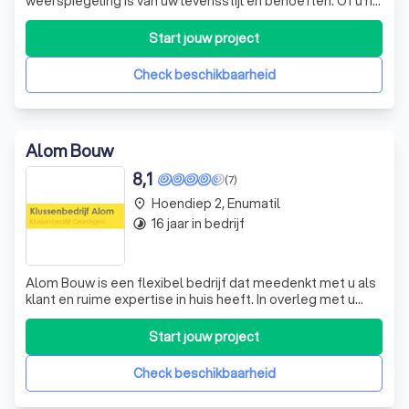
weerspiegeling is van uw levensstijl en behoeften. Of u nu
overweegt om uw huis uit te breiden omdat het te klein is
geworden, of u wilt moderniseren en isoleren voor meer
Start jouw project
comfort en energie-efficiëntie, wij staan voor u klaar. Met
onze expertis
Check beschikbaarheid
Alom Bouw
8,1
(7)
Hoendiep 2, Enumatil
place
16 jaar in bedrijf
timelapse
Alom Bouw is een flexibel bedrijf dat meedenkt met u als
klant en ruime expertise in huis heeft. In overleg met u
maken wij veel mogelijk. Daarbij wordt zo nodig op de
kleintjes gelet maar toch degelijk werk geleverd. Zo kunt u
Start jouw project
een goed resultaat verwachten voor een betaalbare prijs.
Heeft u grotere
Check beschikbaarheid