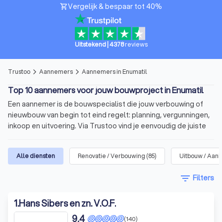
Vergelijk & bespaar tot 40%
shopping_cart
Uitstekend
|
4378
reviews
Trustoo
Aannemers
Aannemers in Enumatil
arrow_forward_ios
arrow_forward_ios
Top 10 aannemers voor jouw bouwproject in Enumatil
Een aannemer is de bouwspecialist die jouw verbouwing of
nieuwbouw van begin tot eind regelt: planning, vergunningen,
inkoop en uitvoering. Via Trustoo vind je eenvoudig de juiste
aannemer voor jouw project. Bekijk onze top 10 aannemers in
Enumatil, lees 1000+ recensies en vraag met één klik
Alle diensten
Renovatie / Verbouwing
(
85
)
Uitbouw / Aan
meerdere offertes aan.
filter_list
Filters
In het kort
Voor allerlei soorten
bouwprojecten
: verbouwing,
1
.
Hans Sibers en zn. V.O.F.
uitbreiding of nieuwbouw.
9,4
(140)