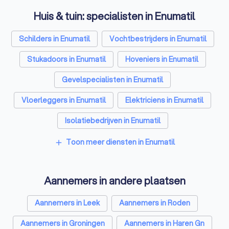
Huis & tuin: specialisten in Enumatil
Schilders in Enumatil
Vochtbestrijders in Enumatil
Stukadoors in Enumatil
Hoveniers in Enumatil
Gevelspecialisten in Enumatil
Vloerleggers in Enumatil
Elektriciens in Enumatil
Isolatiebedrijven in Enumatil
Ongediertebestrijders in Enumatil
Toon meer diensten in Enumatil
add
Architecten in Enumatil
Aannemers in andere plaatsen
Zonwering specialisten in Enumatil
Badkamer installateurs in Enumatil
Aannemers in Leek
Aannemers in Roden
Traprenovatie bedrijven in Enumatil
Aannemers in Groningen
Aannemers in Haren Gn