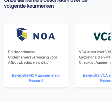
volgende keurmerken
De Nederlandse
VCA staat voor Veil
Ondernemersvereniging voor
Gezondheid en Mili
Afbouwbedrijven is dé
Checklist Aannemer
brancheorganisatie voor
behalen van het VC
ondernemers van een
laten bedrijven zien
Bekijk alle NOA aannemers in
Bekijk alle VCA 
stukadoors-, vloeren-, terrazzo-,
en ervaring hebben
Enumatil
Enumat
natuursteenbewerking-,
gebied van veilig e
blokkenstel-, plafond- en
werken en dat het 
wandmontage of allround
betrouwbare opdr
afbouwbedrijf. NOA is een
zijn.
moderne werkgevers- en
brancheorganisatie.