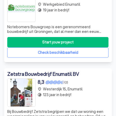
van vergunningen, het leveren van de materialen en het
Werkgebied Enumatil
place
aansturen van eventuele onderaannemers zoals loodgieters,
19 jaar in bedrijf
timelapse
elektriciens of stukadoors. De aannemer vormt jouw vaste
aanspreekpunt en houdt je regelmatig op de hoogte van de
voortgang.
Notebomers Bouwgroep is een gerenommeerd
bouwbedrijf uit Groningen, dat al meer dan een eeuw
maatwerk levert. Als familiebedrijf, waar inmiddels de
vierde en vijfde generatie werkzaam zijn, onderscheiden
Start jouw project
5. Oplevering
we ons door onze hoge mate van deskundigheid,
Is het project afgerond, dan volgt een laatste controle.
vakmanschap en flexibiliteit. Onze betrokkenheid i
Check beschikbaarheid
Samen met de aannemer loop je het resultaat na en
bespreek je eventuele opleverpunten. Pas als alles naar wens
is, wordt het project officieel opgeleverd.
Zetstra Bouwbedrijf Enumatil BV
8,3
(2)
Westerdijk 15, Enumatil
place
123 jaar in bedrijf
timelapse
Bij Bouwbedrijf Zetstra begrijpen we dat uw woning een