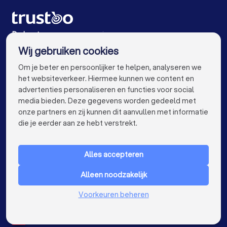
Meubelmakers in Hoogezand
Aannemers in Utrecht
Aannemers in Eindhoven
Klusjesmannen in Hoogezand
Aannemers in Tilburg
Aannemers in Almere
De beste aannemers voor jou
Wij gebruiken cookies
Aannemers in Breda
Aannemers in Nijmegen
info@trustoo.nl
Om je beter en persoonlijker te helpen, analyseren we
Aannemers in Enschede
Aannemers in Haarlem
het websiteverkeer. Hiermee kunnen we content en
advertenties personaliseren en functies voor social
Aannemers in Arnhem
Aannemers in Amersfoort
media bieden. Deze gegevens worden gedeeld met
onze partners en zij kunnen dit aanvullen met informatie
Aannemers in Apeldoorn
Aannemers in Den Bosch
keyboard_arrow_down
VOOR PARTICULIEREN
die je eerder aan ze hebt verstrekt.
Aannemers in Maastricht
Aannemers in Leiden
keyboard_arrow_down
VOOR BEDRIJVEN
Aannemers in Dordrecht
Alles accepteren
keyboard_arrow_down
OVER TRUSTOO
Aannemers in Zoetermeer
Alleen noodzakelijk
LAND
Nederland
Aannemers bij jou in de buurt
Voorkeuren beheren
België
Duitsland
Spanje