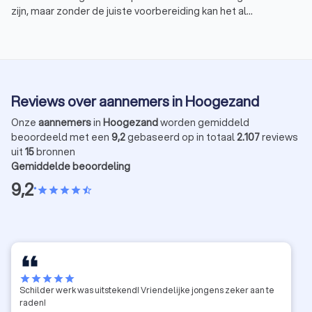
zijn, maar zonder de juiste voorbereiding kan het al
snel in een nachtmerrie veranderen. Om te
voorkomen dat jouw verbouwing eindigt in een
horrorverhaal, geven wij je tien tips voor een
succesvolle verbouwing.
Reviews over aannemers in Hoogezand
Onze
aannemers
in
Hoogezand
worden gemiddeld
beoordeeld met een
9,2
gebaseerd op in totaal
2.107
reviews
uit
15
bronnen
Gemiddelde beoordeling
9,2
•
star
star
star
star
star_half
star
star
star
star
star
Schilder werk was uitstekend! Vriendelijke jongens zeker aan te
raden!