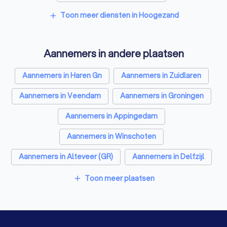
Elektriciens in Hoogezand
Toon meer diensten in Hoogezand
add
Isolatiebedrijven in Hoogezand
Aannemers in andere plaatsen
Ongediertebestrijders in Hoogezand
Architecten in Hoogezand
Aannemers in Haren Gn
Aannemers in Zuidlaren
Zonwering specialisten in Hoogezand
Aannemers in Veendam
Aannemers in Groningen
Badkamer installateurs in Hoogezand
Aannemers in Appingedam
Traprenovatie bedrijven in Hoogezand
Aannemers in Winschoten
Schoorsteenvegers in Hoogezand
Aannemers in Alteveer (GR)
Aannemers in Delfzijl
Hekwerkspecialisten in Hoogezand
Aannemers in Assen
Aannemers in Stadskanaal
Toon meer plaatsen
add
Interieurstylisten in Hoogezand
Aannemers in Amsterdam
Stoffeerders in Hoogezand
Aannemers in Rotterdam
Aannemers in Den Haag