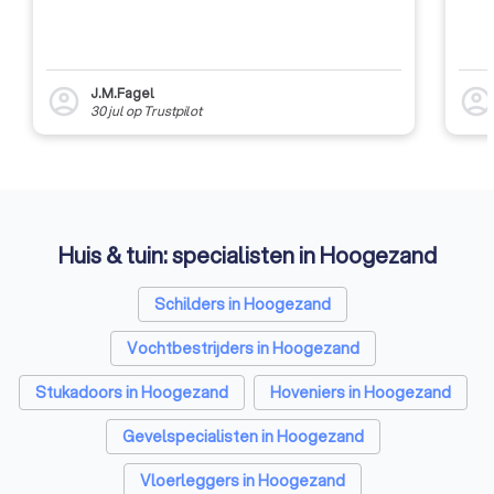
J.M.Fagel
account_circle
account_circl
30 jul
op
Trustpilot
Huis & tuin: specialisten in Hoogezand
Schilders in Hoogezand
Vochtbestrijders in Hoogezand
Stukadoors in Hoogezand
Hoveniers in Hoogezand
Gevelspecialisten in Hoogezand
Vloerleggers in Hoogezand