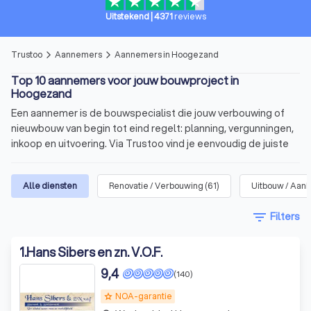
Uitstekend
|
4371
reviews
Trustoo
Aannemers
Aannemers in Hoogezand
arrow_forward_ios
arrow_forward_ios
Top 10 aannemers voor jouw bouwproject in
Hoogezand
Een aannemer is de bouwspecialist die jouw verbouwing of
nieuwbouw van begin tot eind regelt: planning, vergunningen,
inkoop en uitvoering. Via Trustoo vind je eenvoudig de juiste
aannemer voor jouw project. Bekijk onze top 10 aannemers in
Hoogezand, lees 1000+ recensies en vraag met één klik
Alle diensten
Renovatie / Verbouwing
(
61
)
Uitbouw / Aan
meerdere offertes aan.
filter_list
Filters
In het kort
Voor allerlei soorten
bouwprojecten
: verbouwing,
1
.
Hans Sibers en zn. V.O.F.
uitbreiding of nieuwbouw.
9,4
(140)
De aannemer overziet het
bouwproces
, plant de
NOA-garantie
uitvoering
en heeft
contact met
grade