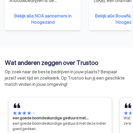
Afbouwbedrijven is dé
(SKB); een onafhank
brancheorganisatie voor
stichting zonder w
ondernemers van een
Op basis van duize
Bekijk alle NOA aannemers in
Bekijk alle BouwNu
stukadoors-, vloeren-, terrazzo-,
en informatie over 
Hoogezand
Hoogez
natuursteenbewerking-,
helpt bouwnu.nl je b
blokkenstel-, plafond- en
van een goede aann
wandmontage of allround
bouwproject. Daarn
afbouwbedrijf. NOA is een
bouwnu.nl antwoor
moderne werkgevers- en
belangrijke vragen
brancheorganisatie.
en verbouwen zoda
Wat anderen zeggen over Trustoo
voorbereid aan je pr
Op zoek naar de beste bedrijven in jouw plaats? Bespaar
jezelf veel tijd en zoekwerk. Op Trustoo kun jij een geschikte
match vinden in jouw omgeving!
star
star
star
star
star
star
sta
een goede boomdeskundige gestuurd met…
Wat j
een goede boomdeskundige gestuurd met deze indier
ze be
goed gedaan.