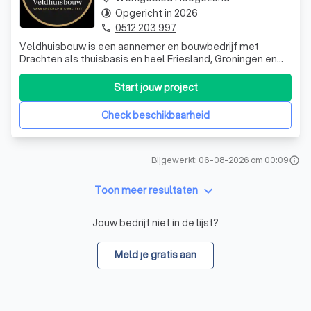
aansturen van eventuele onderaannemers zoals loodgieters,
Opgericht in 2026
timelapse
elektriciens of stukadoors. De aannemer vormt jouw vaste
0512 203 997
phone
aanspreekpunt en houdt je regelmatig op de hoogte van de
Veldhuisbouw is een aannemer en bouwbedrijf met
voortgang.
Drachten als thuisbasis en heel Friesland, Groningen en
Drenthe als werkgebied. Voor particulieren én bedrijven
verzorgen wij complete verbouwingen,
Start jouw project
badkamerrenovaties, stucwerk, buitenschilderwerk,
5. Oplevering
maatwerk interieur en alles daartussenin ruim 35 die
Check beschikbaarheid
Is het project afgerond, dan volgt een laatste controle.
Samen met de aannemer loop je het resultaat na en
bespreek je eventuele opleverpunten. Pas als alles naar wens
Bijgewerkt: 06-08-2026 om 00:09
is, wordt het project officieel opgeleverd.
info
keyboard_arrow_down
Toon meer resultaten
Jouw bedrijf niet in de lijst?
Meld je gratis aan