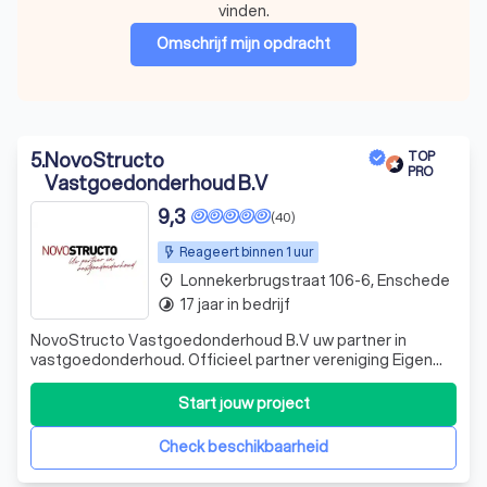
vinden.
Omschrijf mijn opdracht
Kosten kleine
€ 10.000,- tot €
verbouwing
30.000,-
Kosten grote
€ 30.000,- tot €
verbouwing
80.000,-
5
.
NovoStructo
TOP
PRO
Vastgoedonderhoud B.V
€ 25.000,- tot €
Aanbouw kosten
40.000,-
9,3
(40)
€ 10.000,- tot €
Reageert binnen 1 uur
Kosten keukenrenovatie
25.000,-
Lonnekerbrugstraat 106-6, Enschede
place
17 jaar in bedrijf
timelapse
Kosten
€ 15.000,- tot €
badkamerrenovatie
25.000,-
NovoStructo Vastgoedonderhoud B.V uw partner in
vastgoedonderhoud. Officieel partner vereniging Eigen
Huis : Renovatie & onderhoud, : Bouw & afbouw, :
Wil je een realistisch beeld van de kosten voor jouw project?
Schilderwerk & periodiek onderhoud,
Start jouw project
Vergelijk offertes van meerdere aannemers in Enschede.
Check beschikbaarheid