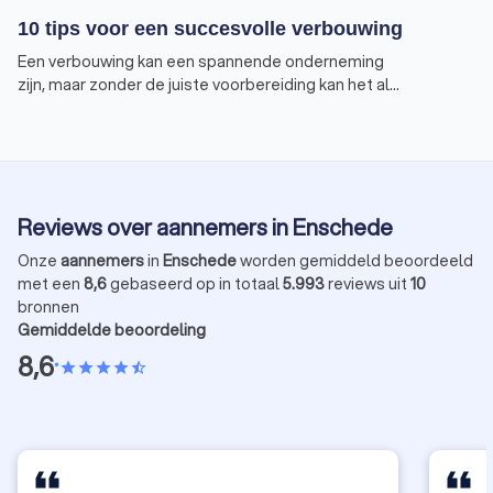
10 tips voor een succesvolle verbouwing
Een verbouwing kan een spannende onderneming
zijn, maar zonder de juiste voorbereiding kan het al
snel in een nachtmerrie veranderen. Om te
voorkomen dat jouw verbouwing eindigt in een
horrorverhaal, geven wij je tien tips voor een
succesvolle verbouwing.
Reviews over aannemers in Enschede
Onze
aannemers
in
Enschede
worden gemiddeld beoordeeld
met een
8,6
gebaseerd op in totaal
5.993
reviews uit
10
bronnen
Gemiddelde beoordeling
8,6
•
star
star
star
star
star_half