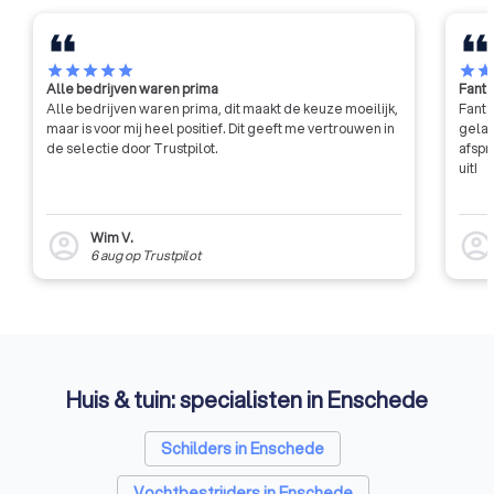
star
star
star
star
star
star
sta
Alle bedrijven waren prima
Fanta
Alle bedrijven waren prima, dit maakt de keuze moeilijk,
Fanta
maar is voor mij heel positief. Dit geeft me vertrouwen in
gelat
de selectie door Trustpilot.
afspr
uit!
Wim V.
account_circle
account_circl
6 aug
op
Trustpilot
Huis & tuin: specialisten in Enschede
Schilders in Enschede
Vochtbestrijders in Enschede