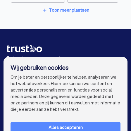
Interieurstylisten in Enschede
Aannemers in Rijssen
Aannemers in Amsterdam
Toon meer plaatsen
add
Stoffeerders in Enschede
Aannemers in Rotterdam
Aannemers in Den Haag
Meubelmakers in Enschede
Aannemers in Utrecht
Aannemers in Eindhoven
Klusjesmannen in Enschede
Aannemers in Tilburg
Aannemers in Groningen
Aannemers in Almere
Aannemers in Breda
De beste aannemers voor jou
Wij gebruiken cookies
Aannemers in Nijmegen
Aannemers in Haarlem
info@trustoo.nl
Om je beter en persoonlijker te helpen, analyseren we
Aannemers in Arnhem
Aannemers in Amersfoort
het websiteverkeer. Hiermee kunnen we content en
advertenties personaliseren en functies voor social
Aannemers in Apeldoorn
Aannemers in Den Bosch
media bieden. Deze gegevens worden gedeeld met
onze partners en zij kunnen dit aanvullen met informatie
Aannemers in Maastricht
Aannemers in Leiden
keyboard_arrow_down
VOOR PARTICULIEREN
die je eerder aan ze hebt verstrekt.
Aannemers in Dordrecht
keyboard_arrow_down
VOOR BEDRIJVEN
Aannemers in Zoetermeer
Alles accepteren
keyboard_arrow_down
OVER TRUSTOO