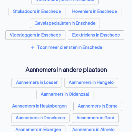
Stukadoors in Enschede
Hoveniers in Enschede
Gevelspecialisten in Enschede
Vloerleggers in Enschede
Elektriciens in Enschede
Isolatiebedrijven in Enschede
Toon meer diensten in Enschede
add
Ongediertebestrijders in Enschede
Aannemers in andere plaatsen
Architecten in Enschede
Zonwering specialisten in Enschede
Aannemers in Losser
Aannemers in Hengelo
Badkamer installateurs in Enschede
Aannemers in Oldenzaal
Traprenovatie bedrijven in Enschede
Aannemers in Haaksbergen
Aannemers in Borne
Schoorsteenvegers in Enschede
Aannemers in Denekamp
Aannemers in Goor
Hekwerkspecialisten in Enschede
Aannemers in Eibergen
Aannemers in Almelo