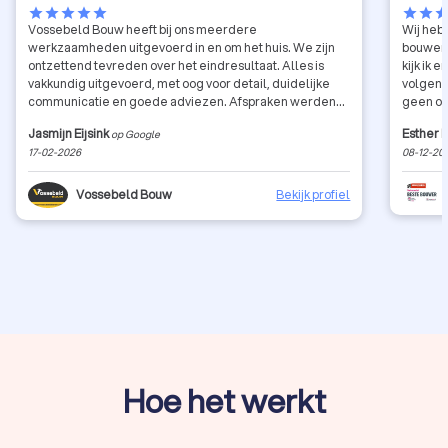
star
star
star
star
star
star
star
sta
Vossebeld Bouw heeft bij ons meerdere
Wij heb
werkzaamheden uitgevoerd in en om het huis. We zijn
bouwen i
ontzettend tevreden over het eindresultaat. Alles is
kijk ik 
vakkundig uitgevoerd, met oog voor detail, duidelijke
volgend
communicatie en goede adviezen. Afspraken werden
geen op
nagekomen en de afwerking is echt top. Absoluut een
een jaa
Jasmijn Eijsink
Esther 
op Google
aanrader!
over de
17-02-2026
08-12-20
nogmaal
opleveri
is hoe he
Vossebeld Bouw
Bekijk profiel
Hoe het werkt