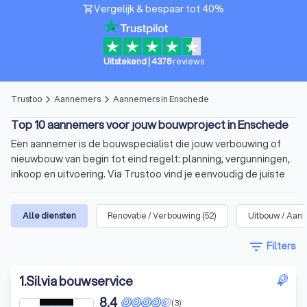
Vergelijk & bespaar tot 40%
shopping_cart
Uitstekend
|
4378
reviews
Trustoo
Aannemers
Aannemers in Enschede
arrow_forward_ios
arrow_forward_ios
Top 10 aannemers voor jouw bouwproject in Enschede
Een aannemer is de bouwspecialist die jouw verbouwing of
nieuwbouw van begin tot eind regelt: planning, vergunningen,
inkoop en uitvoering. Via Trustoo vind je eenvoudig de juiste
aannemer voor jouw project. Bekijk onze top 10 aannemers in
Enschede, lees 6,009 recensies en vraag met één klik
Alle diensten
Renovatie / Verbouwing
(
52
)
Uitbouw / Aan
meerdere offertes aan.
filter_list
Filters
In het kort
Voor allerlei soorten
bouwprojecten
: verbouwing,
1
.
Silvia bouwservice
uitbreiding of nieuwbouw.
8,4
(3)