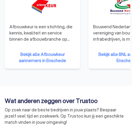
Afbouwkeur is een stichting, die
Bouwend Nederland
kennis, kwaliteit en service
vereniging van bou
binnen de afbouwbranche op
infrabedrijven, is 
een hoog niveau wil houden. Met
4300 aangesloten
behulp van advies en scholing
bouwbedrijven de 
Bekijk alle Afbouwkeur
Bekijk alle BNL 
houden we het niveau van
ondernemersorganis
aannemers in Enschede
Ensche
vakwerk op peil en werken we
bouw. Bouwend Ne
mee aan de optimalisering van
verenigt, verbindt e
de bedrijfsvoering. Bedrijven met
ondersteunt bouw-
ons keurmerk blijven hierdoor
infrabedrijven en he
scherp en opdrachtgevers
een vitale bouwsec
hebben de zekerheid van
die bouwt aan een
Wat anderen zeggen over Trustoo
gedegen vakmanschap.
vernieuwing van de
leefomgeving.
Op zoek naar de beste bedrijven in jouw plaats? Bespaar
jezelf veel tijd en zoekwerk. Op Trustoo kun jij een geschikte
match vinden in jouw omgeving!