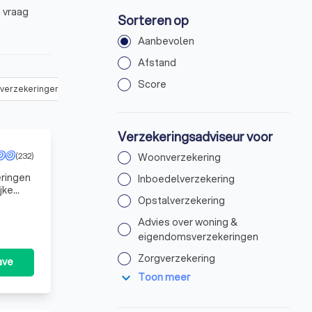
 vraag
Sorteren op
Aanbevolen
Afstand
Score
sverzekeringen
(
61
)
Zorgverzekering
(
38
)
Arbeidsongeschikthe
Verzekeringsadviseur voor
(232)
Woonverzekering
eringen
Inboedelverzekering
ijke
Opstalverzekering
Advies over woning &
eigendomsverzekeringen
Zorgverzekering
ave
expand_more
Toon meer