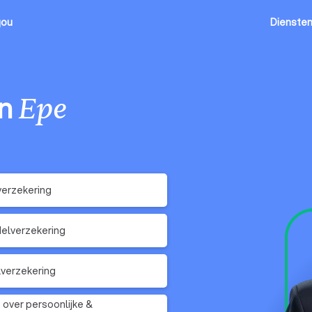
jou
Dienste
in
Epe
erzekering
elverzekering
verzekering
 over persoonlijke &