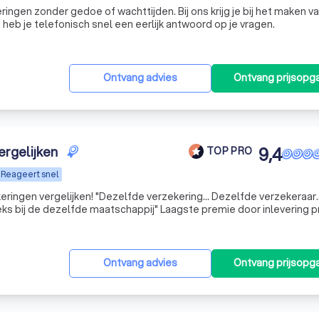
ingen zonder gedoe of wachttijden. Bij ons krijg je bij het maken v
n heb je telefonisch snel een eerlijk antwoord op je vragen.
Ontvang advies
Ontvang prijsopg
ergelijken
9,4
TOP PRO
Reageert snel
ringen vergelijken! "Dezelfde verzekering... Dezelfde verzekeraar.
aatschappij" Laagste premie door inlevering provisie..
eitskortingen.. Alle inzittenden zijn gratis meeverzekerd...
Ontvang advies
Ontvang prijsopg