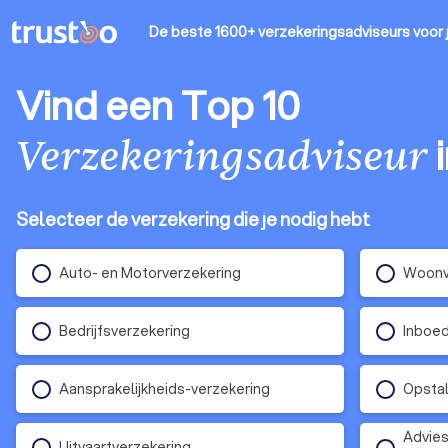
De beste 1600+ verzekeringsadviseurs
voor 
Vind een Top 10
Verzekeringsadviseur
Selecteer de verzekering die je nodig hebt
Auto- en Motorverzekering
Woonv
Bedrijfsverzekering
Inboed
Aansprakelijkheids-verzekering
Opstal
Advies
Uitvaartverzekering