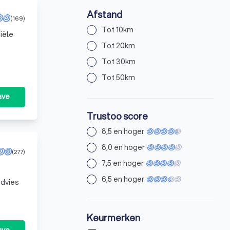
Afstand
(169)
Tot 10km
iële
Tot 20km
onals
Tot 30km
Tot 50km
ave
Trustoo score
8,5 en hoger
8,0 en hoger
(277)
7,5 en hoger
6,5 en hoger
advies
Keurmerken