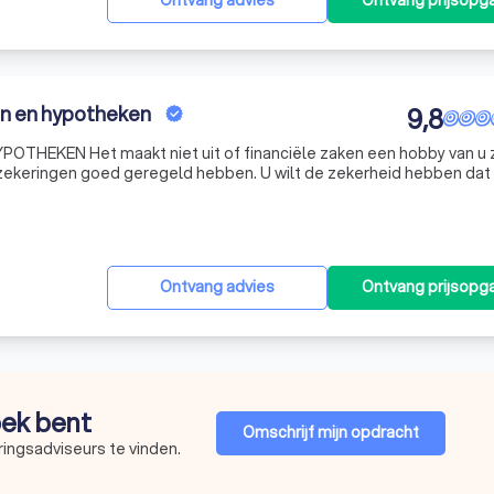
Ontvang advies
Ontvang prijsopg
en en hypotheken
9,8
THEKEN Het maakt niet uit of financiële zaken een hobby van u z
erzekeringen goed geregeld hebben. U wilt de zekerheid hebben dat 
en producten. En tegelijkertijd de zekerheid dat u de hypotheek en 
Ontvang advies
Ontvang prijsopg
oek bent
Omschrijf mijn opdracht
ingsadviseurs te vinden.