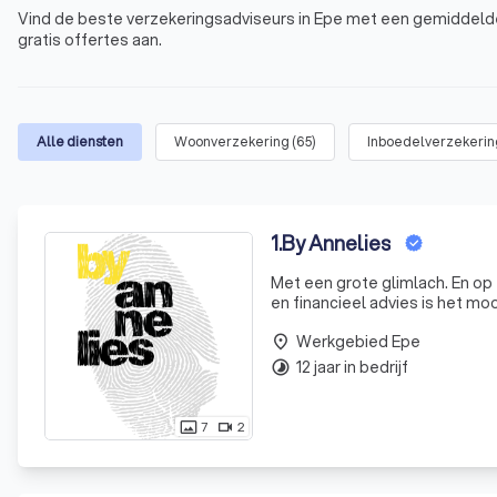
Vind de beste verzekeringsadviseurs in Epe met een gemiddelde 
gratis offertes aan.
Alle diensten
Woonverzekering
(
65
)
Inboedelverzekerin
1
.
By Annelies
Met een grote glimlach. En op 
en financieel advies is het mooi
manier te adviseren. Zowel de 
Werkgebied Epe
place
12 jaar in bedrijf
timelapse
7
2
photo_size_select_actual
videocam