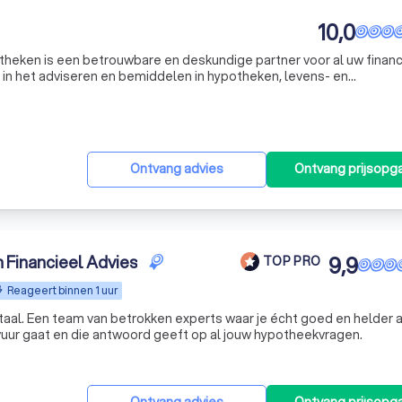
10,0
theken is een betrouwbare en deskundige partner voor al uw financ
d in het adviseren en bemiddelen in hypotheken, levens- en
l particulieren als MKB-bedrijven. Ons team van ervaren professi
Ontvang advies
Ontvang prijsopg
 Financieel Advies
9,9
TOP PRO
Reageert binnen 1 uur
 taal. Een team van betrokken experts waar je écht goed en helder 
et vuur gaat en die antwoord geeft op al jouw hypotheekvragen.