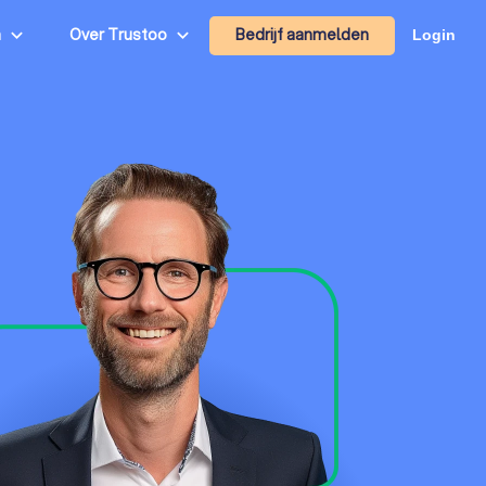
Bedrijf aanmelden
n
Over Trustoo
Login