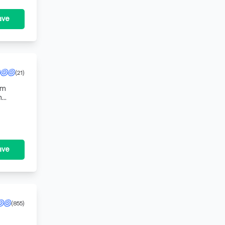
ave
(21)
om
n
ijke
ave
(855)