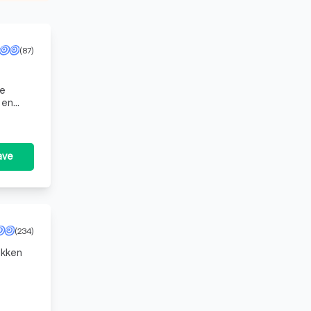
(87)
xe
e en
ave
(234)
okken