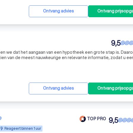
Ontvang advies
Ontvang prijsopg
9,5
pen we dat het aangaan van een hypotheek een grote stap is. Daar
zien van de meest nauwkeurige en relevante informatie, zodat u ee
emen. Onze expertise ligt in het bieden van duidelijke en begrijpel
Ontvang advies
Ontvang prijsopg
9,5
TOP PRO
Reageert binnen 1 uur