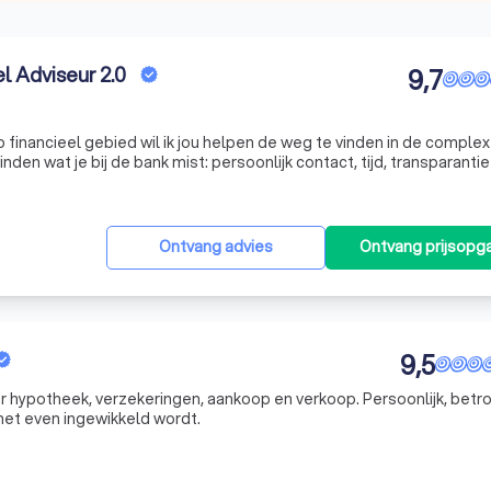
l Adviseur 2.0
9,7
p financieel gebied wil ik jou helpen de weg te vinden in de comple
 vinden wat je bij de bank mist: persoonlijk contact, tijd, transparanti
onafhankelijk financieel advies op maat. Bij mij kun je terecht voor een begrijpelijk per
Ontvang advies
Ontvang prijsopg
9,5
 hypotheek, verzekeringen, aankoop en verkoop. Persoonlijk, betr
het even ingewikkeld wordt.