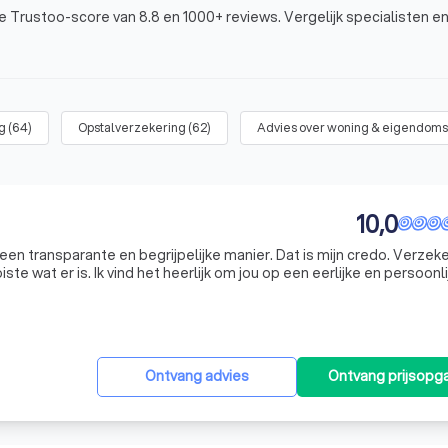
Trustoo-score van 8.8 en 1000+ reviews. Vergelijk specialisten en
g
(
64
)
Opstalverzekering
(
62
)
Advies over woning & eigendom
10,0
een transparante en begrijpelijke manier. Dat is mijn credo. Verzek
ste wat er is. Ik vind het heerlijk om jou op een eerlijke en persoonl
particulier als de ondernemer komt bij mij over de vloer v
Ontvang advies
Ontvang prijsopg