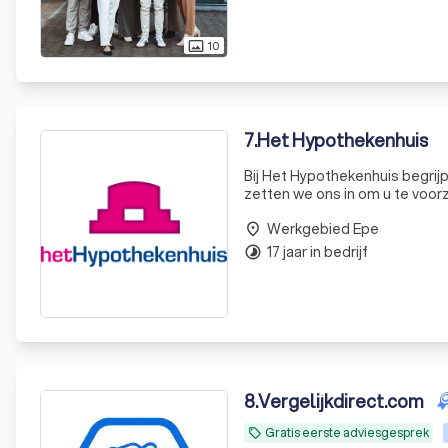
10
photo_size_select_actual
7
.
Het Hypothekenhuis
Bij Het Hypothekenhuis begrij
zetten we ons in om u te voor
weloverwogen beslissing kunt n
Werkgebied Epe
hypoth
place
17 jaar in bedrijf
timelapse
8
.
Vergelijkdirect.com
Gratis eerste adviesgesprek
local_offer