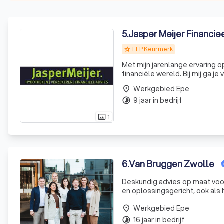
5
.
Jasper Meijer Financiee
FFP Keurmerk
grade
Met mijn jarenlange ervaring o
financiële wereld. Bij mij ga je
Werkgebied Epe
place
9 jaar in bedrijf
timelapse
1
photo_size_select_actual
6
.
Van Bruggen Zwolle
Deskundig advies op maat voor
en oplossingsgericht, ook als 
Werkgebied Epe
place
16 jaar in bedrijf
timelapse