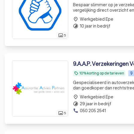
Bespaar slimmer op je verzeker
vergelijking direct overzicht e
Werkgebied Epe
place
10 jaar in bedrijf
timelapse
5
photo_size_select_actual
9
.
A.A.P. Verzekeringen V
10% korting op de tarieven
local_offer
Gespecialiseerd in autoverzeke
dan goedkoper dan rechtstreeks bij de dezelfde m
Laagste premie door collectivit
Werkgebied Epe
place
29 jaar in bedrijf
timelapse
050 205 2541
phone
5
photo_size_select_actual