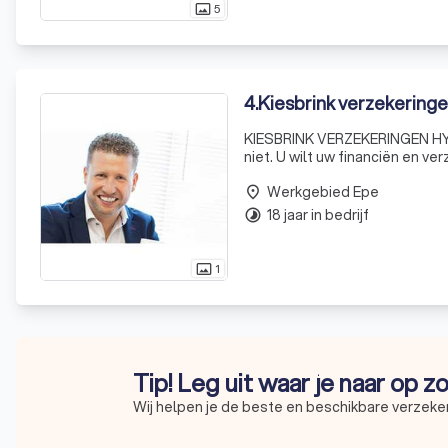
5
photo_size_select_actual
4
.
Kiesbrink verzekering
KIESBRINK VERZEKERINGEN HYPO
niet. U wilt uw financiën en v
te veel betaalt voor diensten 
Werkgebied Epe
place
18 jaar in bedrijf
timelapse
1
photo_size_select_actual
Tip! Leg uit waar je naar op z
Wij helpen je de beste en beschikbare verzeker