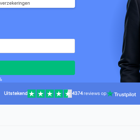
verzekeringen
%
Uitstekend
4374
reviews op