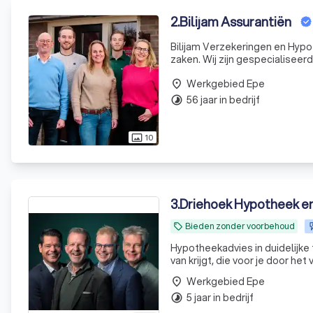
2
.
Bilijam Assurantiën
Bilijam Verzekeringen en Hypo
zaken. Wij zijn gespecialiseer
schadeverzekeringen voor zowe
Werkgebied Epe
stelt uw bela
place
56 jaar in bedrijf
timelapse
10
photo_size_select_actual
3
.
Driehoek Hypotheek en
Bieden zonder voorbehoud
local_offer
Hypotheekadvies in duidelijke
van krijgt, die voor je door h
Werkgebied Epe
place
5 jaar in bedrijf
timelapse