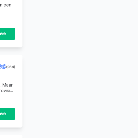
an een
ave
(264)
.. Maar
ave