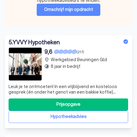
hypotheekadviseurs te vinden.
Omschrijf mijn opdracht
5
.
YVVY Hypotheken
9,6
(217)
Werkgebied Beuningen Gld
place
8 jaar in bedrijf
timelapse
Leuk je te ontmoeten! In een vrijblijvend en kosteloos
gesprek (én onder het genot van een bakkie koffie)
bespreken we jouw wensen en financiële situatie. We
geven je direct advies over de hypotheek die het beste
Prijsopgave
past en welke financiële producten we aanbevelen. We
vertellen je alles over het hypoth
Hypotheekadvies