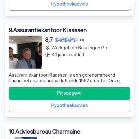
te nemen; Verhoog je hypoth
Hypotheekadvies
9
.
Assurantiekantoor Klaassen
8,7
(38)
Werkgebied Beuningen Gld
place
34 jaar in bedrijf
timelapse
Assurantiekantoor Klaassen is een gerenommeerd
financieel adviesbureau dat sinds 1962 actief is. Onze
kernwaarden zijn persoonlijke aandacht en op maat
gemaakt advies, met een ouderwetse en degelijke
Prijsopgave
aanpak. Ons team bestaat uit deskundige professionals,
waaronder fiscaal juristen, erkende hypotheek
Hypotheekadvies
10
.
Adviesbureau Charmaine