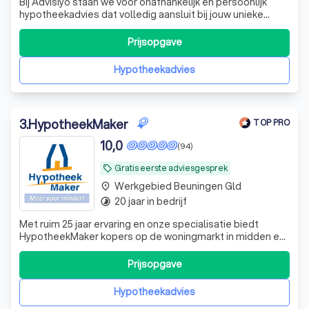
Bij Advisiyo staan we voor onafhankelijk en persoonlijk
hypotheekadvies dat volledig aansluit bij jouw unieke
situatie en wensen. Als ervaren tussenpersoon vergelijken
we de mogelijkheden bij diverse hypotheekverstrekkers
Prijsopgave
om de beste oplossing voor jou te vinden. Of je nu een
starter bent, wilt door
Hypotheekadvies
3
.
HypotheekMaker
TOP PRO
10,0
(94)
Gratis eerste adviesgesprek
local_offer
Werkgebied Beuningen Gld
place
20 jaar in bedrijf
timelapse
Met ruim 25 jaar ervaring en onze specialisatie biedt
HypotheekMaker kopers op de woningmarkt in midden en
zuid Nederland méér kansen met minder kosten voor de
aankoop van een (eerste) woning.
Prijsopgave
Hypotheekadvies