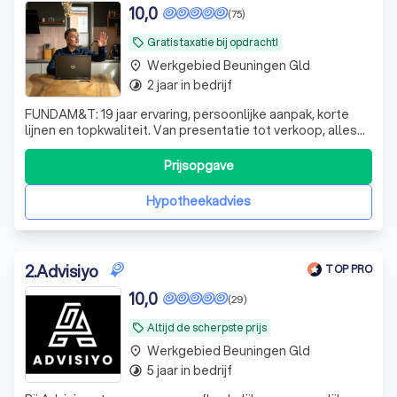
10,0
(75)
Gratis taxatie bij opdracht!
local_offer
Werkgebied Beuningen Gld
place
2 jaar in bedrijf
timelapse
FUNDAM&T: 19 jaar ervaring, persoonlijke aanpak, korte
lijnen en topkwaliteit. Van presentatie tot verkoop, alles
wordt zorgeloos geregeld. Succesvol
verkopen/aankopen? Bel/mail voor een goed vervolg.
Prijsopgave
Hypotheekadvies
2
.
Advisiyo
TOP PRO
10,0
(29)
Altijd de scherpste prijs
local_offer
Werkgebied Beuningen Gld
place
5 jaar in bedrijf
timelapse