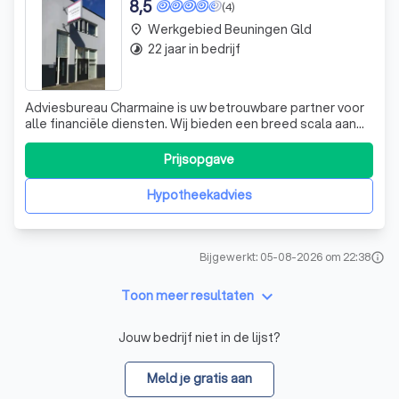
8,5
(4)
Werkgebied Beuningen Gld
place
22 jaar in bedrijf
timelapse
Adviesbureau Charmaine is uw betrouwbare partner voor
alle financiële diensten. Wij bieden een breed scala aan
diensten, van verzekeringen en financieringen tot
belastingaangiftes, jaarcijfers en salarisadministratie. Ons
Prijsopgave
doel is om al uw financiële zaken onder één dak te
brengen, zowel voor particu
Hypotheekadvies
Bijgewerkt: 05-08-2026 om 22:38
info
keyboard_arrow_down
Toon meer resultaten
Jouw bedrijf niet in de lijst?
Meld je gratis aan