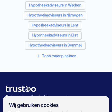
Relatietherapeuten in Beuningen Gld
Hypotheekadviseurs in Wijchen
Psychologen in Beuningen Gld
Hypotheekadviseurs in Nijmegen
Belastingadviseurs in Beuningen Gld
Hypotheekadviseurs in Lent
Personal trainers in Beuningen Gld
Hypotheekadviseurs in Elst
Diëtisten in Beuningen Gld
Hypotheekadviseurs in Bemmel
Hypotheekadviseurs in Malden
Toon meer plaatsen
add
Hypotheekadviseurs in Puiflijk
Hypotheekadviseurs in Renkum
Hypotheekadviseurs in Heelsum
Hypotheekadviseurs in Huissen
De beste hypotheekadviseurs voor jou
Wij gebruiken cookies
Hypotheekadviseurs in Amsterdam
info@trustoo.nl