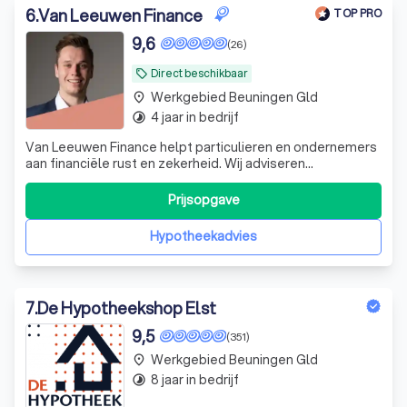
6
.
Van Leeuwen Finance
TOP PRO
9,6
(26)
Direct beschikbaar
local_offer
Werkgebied Beuningen Gld
place
4 jaar in bedrijf
timelapse
Van Leeuwen Finance helpt particulieren en ondernemers
aan financiële rust en zekerheid. Wij adviseren
onafhankelijk over pensioen, vermogen, hypotheken en
verzekeringen, op een manier die bij jou past. Geen
Prijsopgave
ingewikkeld jargon, maar duidelijke uitleg, persoonlijke
aandacht en slimme oplossingen die
Hypotheekadvies
7
.
De Hypotheekshop Elst
9,5
(351)
Werkgebied Beuningen Gld
place
8 jaar in bedrijf
timelapse