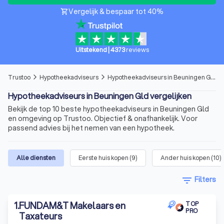
Vergelijk & bespaar tot 40%
shopping_cart
Uitstekend
|
4373
reviews
Trustoo
Hypotheekadviseurs
Hypotheekadviseurs in Beuningen Gld
arrow_forward_ios
arrow_forward_ios
Hypotheekadviseurs in Beuningen Gld vergelijken
Bekijk de top 10 beste hypotheekadviseurs in Beuningen Gld
en omgeving op Trustoo. Objectief & onafhankelijk. Voor
passend advies bij het nemen van een hypotheek.
Alle diensten
Eerste huis kopen
(
9
)
Ander huis kopen
(
10
)
filter_list
Filters
1
.
FUNDAM&T Makelaars en
TOP
PRO
Taxateurs