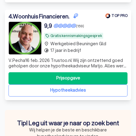
4
.
Woonhuis Financieren.
TOP PRO
9,9
(159)
Gratis kennismakingsgesprek
local_offer
Werkgebied Beuningen Gld
place
17 jaar in bedrijf
timelapse
V.Pecha16 feb. 2026 Trustoo.nl Wij zijn ontzettend goed
geholpen door onze hypotheekadviseur Matjo. Alles werd
duidelijk uitgelegd. De begeleiding was professioneel,
betrokken en geruststellend.
Prijsopgave
Hypotheekadvies
Tip! Leg uit waar je naar op zoek bent
Wij helpen je de beste en beschikbare