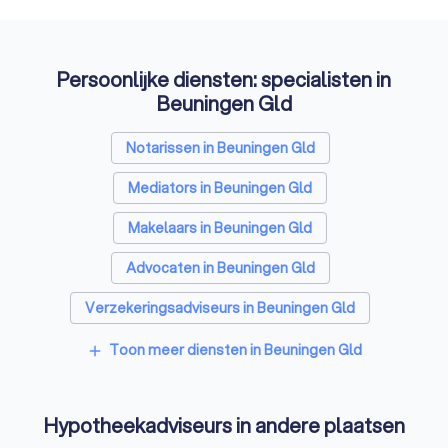
vastgoedbranche.
Persoonlijke diensten: specialisten in
Beuningen Gld
Notarissen in Beuningen Gld
Mediators in Beuningen Gld
Makelaars in Beuningen Gld
Advocaten in Beuningen Gld
Verzekeringsadviseurs in Beuningen Gld
Financieel adviseurs in Beuningen Gld
Toon meer diensten in Beuningen Gld
add
Coaches in Beuningen Gld
Hypotheekadviseurs in andere plaatsen
Rijscholen in Beuningen Gld