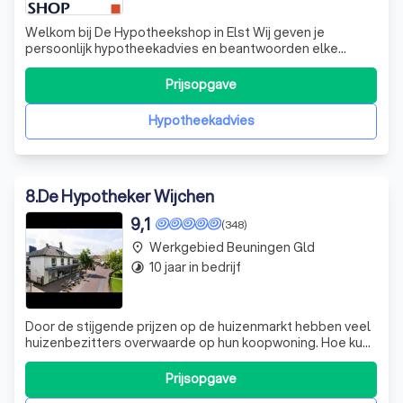
Welkom bij De Hypotheekshop in Elst Wij geven je
persoonlijk hypotheekadvies en beantwoorden elke
financiële vraag. Dus je bent bij ons aan het juiste adres
als je je eerste huis gaat kopen, als je aan een andere
Prijsopgave
woning toe bent, denkt aan het oversluiten of aanpassen
van je hypotheek of vragen hebt
Hypotheekadvies
8
.
De Hypotheker Wijchen
9,1
(348)
Werkgebied Beuningen Gld
place
10 jaar in bedrijf
timelapse
Door de stijgende prijzen op de huizenmarkt hebben veel
huizenbezitters overwaarde op hun koopwoning. Hoe kun
je deze overwaarde het beste benutten? Mogelijke
manieren zijn: Bespaar op je maandlasten door een
Prijsopgave
nieuwe rente af te spreken of een andere hypotheekvorm