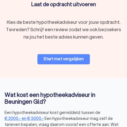
Gld kijkt naar jouw situatie en wensen en biedt een op
Laat de opdracht uitvoeren
maat gemaakte oplossing.
Begeleiding tijdens het proces:
van aanvraag tot
afhandeling, een hypotheekadviseur in Beuningen Gld
Kies de beste hypotheekadviseur voor jouw opdracht.
helpt je bij elke stap.
Tevreden? Schrijf een review zodat we ook bezoekers
na jou het beste advies kunnen geven.
Soorten hypotheekadviseurs in Beuningen
Gld
Start met vergelijken
Er zijn verschillende soorten hypotheekadviseurs in
Beuningen Gld, elk met hun eigen specialisatie. Hier zijn
enkele veelvoorkomende typen:
Onafhankelijke hypotheekadviseur:
biedt onafhankelijk
hypotheekadvies en vergelijkt hypotheken van
verschillende aanbieders.
Bankgebonden hypotheekadviseur:
geeft
Wat kost een hypotheekadviseur in
hypotheekadvies specifiek voor de producten van één
Beuningen Gld?
bank.
Hypotheekcoach:
helpt je bij financiële planning en
Een hypotheekadviseur kost gemiddeld tussen de
begeleiding in het hypotheekproces.
€
2000
,-
en
€
3000
,-
Een hypotheekadviseur mag zelf de
Een onafhankelijke hypotheekadviseur biedt een belangrijk
tarieven bepalen, vraag daarom vooraf een offerte aan. Wat