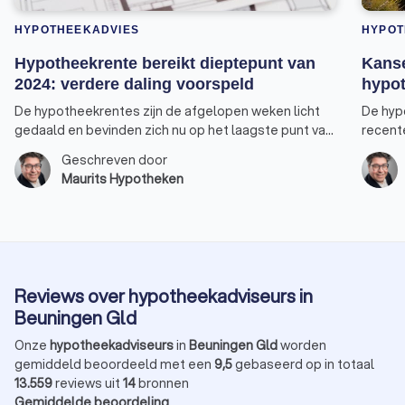
HYPOTHEEKADVIES
HYPOT
Hypotheekrente bereikt dieptepunt van
Kanse
2024: verdere daling voorspeld
hypot
De hypotheekrentes zijn de afgelopen weken licht
De hyp
gedaald en bevinden zich nu op het laagste punt van
recent
2024. Vooral de rentepercentages voor 30, 20 en 10
nieuwe 
Geschreven door
jaar-vast bereikten een nieuw dieptepunt. De rente
verhuiz
Maurits Hypotheken
voor 10 jaar vast, de populairste keuze onder
verster
huizenkopers, staat weer op hetzelfde niveau als
overwe
begin dit jaar. Er is bovendien een goede kans dat de
tarieven nog verder zullen dalen. Alleen de rente
voor 5 jaar vast heeft zijn laagste punt dit jaar nog
niet bereikt.
Reviews over hypotheekadviseurs in
Beuningen Gld
Onze
hypotheekadviseurs
in
Beuningen Gld
worden
gemiddeld beoordeeld met een
9,5
gebaseerd op in totaal
13.559
reviews uit
14
bronnen
Gemiddelde beoordeling