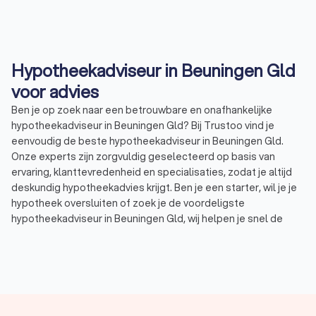
Hypotheekadviseur in Beuningen Gld
voor advies
Ben je op zoek naar een betrouwbare en onafhankelijke
hypotheekadviseur in Beuningen Gld? Bij Trustoo vind je
eenvoudig de beste hypotheekadviseur in Beuningen Gld.
Onze experts zijn zorgvuldig geselecteerd op basis van
ervaring, klanttevredenheid en specialisaties, zodat je altijd
deskundig hypotheekadvies krijgt. Ben je een starter, wil je je
hypotheek oversluiten of zoek je de voordeligste
hypotheekadviseur in Beuningen Gld, wij helpen je snel de
juiste keuze te maken. De hypotheekadviseurs in Beuningen
Gld hebben een uitstekende Trustoo-score van 8.8, waardoor
je verzekerd bent van kwaliteit en betrouwbaarheid. Vraag
gratis offertes aan en kies de adviseur die perfect bij jouw
situatie past!