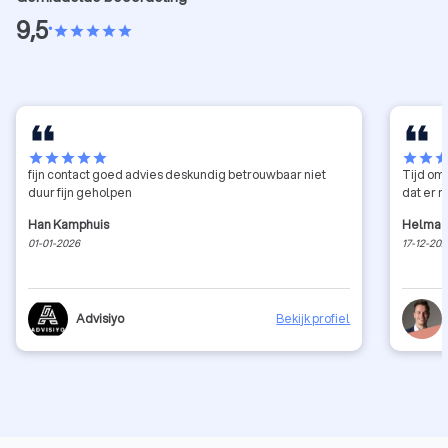
9,5
•
star
star
star
star
star
star
star
star
star
star
star
star
sta
fijn contact goed advies deskundig betrouwbaar niet
Tijd om 
duur fijn geholpen
dat er 
Han Kamphuis
Helma 
01-01-2026
17-12-20
Advisiyo
Bekijk profiel