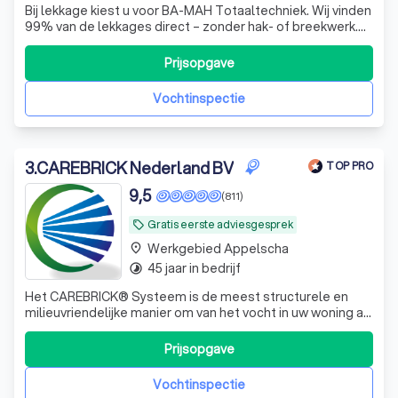
Bij lekkage kiest u voor BA-MAH Totaaltechniek. Wij vinden
99% van de lekkages direct – zonder hak- of breekwerk.
24/7 bereikbaar, betrouwbaar, met helder advies én No
Cure, No Pay.
Prijsopgave
Vochtinspectie
3
.
CAREBRICK Nederland BV
TOP PRO
9,5
(811)
Gratis eerste adviesgesprek
local_offer
Werkgebied Appelscha
place
45 jaar in bedrijf
timelapse
Het CAREBRICK® Systeem is de meest structurele en
milieuvriendelijke manier om van het vocht in uw woning af
te komen. CAREBRICK® is een vochtregulerend systeem
dat bestaat uit een element en een keramische koker.
Prijsopgave
Door middel van de natuurlijke luchtstroom vindt er een
verdampingsproces plaats. Me
Vochtinspectie