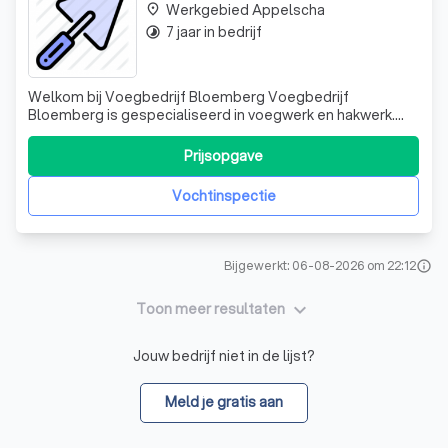
Werkgebied Appelscha
place
7 jaar in bedrijf
timelapse
Welkom bij Voegbedrijf Bloemberg Voegbedrijf
Bloemberg is gespecialiseerd in voegwerk en hakwerk.
Wilt u meer informatie? Neem dan gerust contact op.
Prijsopgave
Vochtinspectie
Bijgewerkt: 06-08-2026 om 22:12
info
keyboard_arrow_down
Toon meer resultaten
Jouw bedrijf niet in de lijst?
Meld je gratis aan