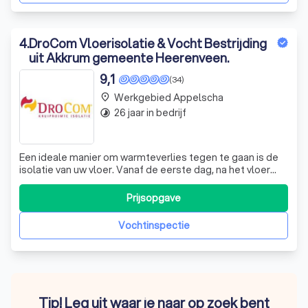
4
.
DroCom Vloerisolatie & Vocht Bestrijding
uit Akkrum gemeente Heerenveen.
9,1
(34)
Werkgebied Appelscha
place
26 jaar in bedrijf
timelapse
Een ideale manier om warmteverlies tegen te gaan is de
isolatie van uw vloer. Vanaf de eerste dag, na het vloer
isoleren, voelt de vloer veel prettiger aan, want de vloer
koelt minder snel af. U heeft geen sokken of slippers
Prijsopgave
nodig om zich comfortabel en warm in uw huis te voelen
met goede vloerisola
Vochtinspectie
Tip! Leg uit waar je naar op zoek bent