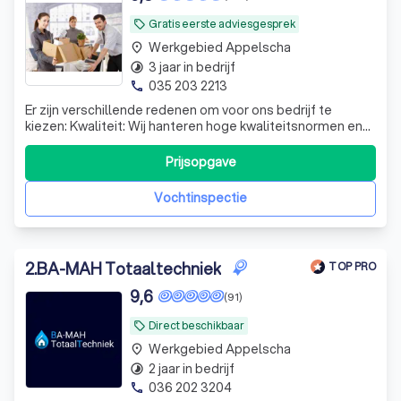
Gratis eerste adviesgesprek
local_offer
Werkgebied Appelscha
place
3 jaar in bedrijf
timelapse
035 203 2213
phone
Er zijn verschillende redenen om voor ons bedrijf te
kiezen: Kwaliteit: Wij hanteren hoge kwaliteitsnormen en
leveren duurzame oplossingen voor vocht- en
schimmelproblemen. Expertise: Ons ervaren team
Prijsopgave
beschikt over uitgebreide kennis van vochtbestrijding en
schimmelbehandeling. Klantgerichtheid: We
Vochtinspectie
2
.
BA-MAH Totaaltechniek
TOP PRO
9,6
(91)
Direct beschikbaar
local_offer
Werkgebied Appelscha
place
2 jaar in bedrijf
timelapse
036 202 3204
phone