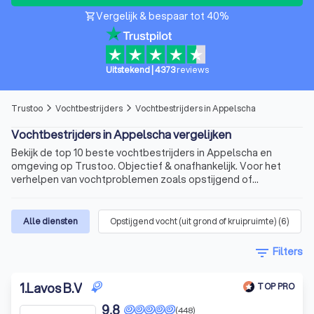
Vergelijk & bespaar tot 40%
shopping_cart
Uitstekend
|
4373
reviews
Trustoo
Vochtbestrijders
Vochtbestrijders in Appelscha
arrow_forward_ios
arrow_forward_ios
Vochtbestrijders in Appelscha vergelijken
Bekijk de top 10 beste vochtbestrijders in Appelscha en
omgeving op Trustoo. Objectief & onafhankelijk. Voor het
verhelpen van vochtproblemen zoals opstijgend of
doorslaand vocht.
Alle diensten
Opstijgend vocht (uit grond of kruipruimte)
(
6
)
filter_list
Filters
1
.
Lavos B.V
TOP PRO
9,8
(448)