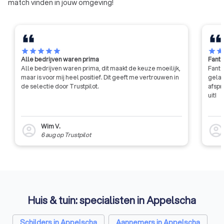
match vinden in jouw omgeving!
star
star
star
star
star
star
sta
Alle bedrijven waren prima
Fanta
Alle bedrijven waren prima, dit maakt de keuze moeilijk,
Fanta
maar is voor mij heel positief. Dit geeft me vertrouwen in
gelat
de selectie door Trustpilot.
afspr
uit!
Wim V.
account_circle
account_circl
6 aug
op
Trustpilot
Huis & tuin: specialisten in Appelscha
Schilders in Appelscha
Aannemers in Appelscha