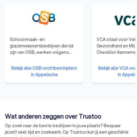
Schoonmaak- en
VCA staat voor Veil
glazenwassersbedrijven die lid
Gezondheid en Mili
zijn van OSB, werken volgens
Checklist Aannemer
extra eisen op wettelijke regels.
behalen van het VC
Zij hebben het OSB-Keurmerk
laten bedrijven zien
Bekijk alle OSB vochtbestrijders
Bekijk alle VCA vo
dat kwaliteit en financiële
en ervaring hebben
in Appelscha
in Appel
betrouwbaarheid uitstraalt. Deze
gebied van veilig e
bedrijven gaan netjes om met
werken en dat het 
dienstverlening, personeel en
betrouwbare opdr
administratie. Dit herkenbare
zijn.
keurmerk helpt opdrachtgevers
en de rest van Nederland
Wat anderen zeggen over Trustoo
kwaliteit bij schoonmaak- en
glazenwasserbedrijven te
Op zoek naar de beste bedrijven in jouw plaats? Bespaar
herkennen.
jezelf veel tijd en zoekwerk. Op Trustoo kun jij een geschikte