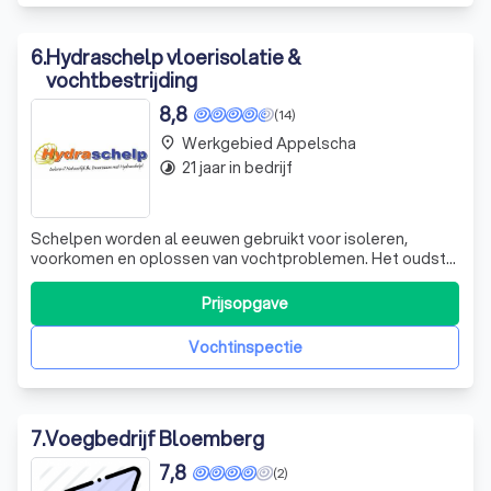
6
.
Hydraschelp vloerisolatie &
vochtbestrijding
8,8
(14)
Werkgebied Appelscha
place
21 jaar in bedrijf
timelapse
Schelpen worden al eeuwen gebruikt voor isoleren,
voorkomen en oplossen van vochtproblemen. Het oudste
en de meest bewezen methode voor het oplossen van
problemen die voortkomen uit een vochtige, natte en/of
Prijsopgave
ongeïsoleerde kruipruimte.
Vochtinspectie
7
.
Voegbedrijf Bloemberg
7,8
(2)