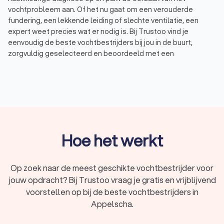
vochtprobleem aan. Of het nu gaat om een verouderde
fundering, een lekkende leiding of slechte ventilatie, een
expert weet precies wat er nodig is. Bij Trustoo vind je
eenvoudig de beste vochtbestrijders bij jou in de buurt,
zorgvuldig geselecteerd en beoordeeld met een
uitstekende Trustoo-score van een 8.8. Wij hebben een top
10 samengesteld van ervaren vochtbestrijders in Appelscha,
die je vochtprobleem in huis oplossen tegen een eerlijk tarief.
Waarom een vochtbestrijder inschakelen?
Vochtproblemen in huis oplossen is geen klus die je zelf snel
Hoe het werkt
klaart. Een professionele vochtspecialist stelt een
nauwkeurige diagnose en neemt de juiste maatregelen. Zo
wordt de oorzaak van het probleem aangepakt en niet alleen
Op zoek naar de meest geschikte vochtbestrijder voor
de symptomen.
jouw opdracht? Bij Trustoo vraag je gratis en vrijblijvend
Vochtbestrijding in huis bestaat uit de volgende stappen:
voorstellen op bij de beste vochtbestrijders in
De vochtspecialist stelt de exacte oorzaak vast en past
gerichte oplossingen toe.
Appelscha.
De vochtbestrijder behandelt optrekkend vocht met
injecties of een nieuwe waterkering.