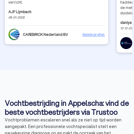
verricht.
hadden 
de meti
AJF Lijmbach
duidelij
08-01-2026
Het voel
daniya
o
doet wat
12-12-20
veel ve
CAREBRICK Nederland BV
Bekijk profiel
Vochtbestrijding in Appelscha: vind de
beste vochtbestrijders via Trustoo
Vochtproblemen escaleren snel als ze niet op tijd worden
aangepakt. Een professionele vochtspecialist stelt een
nauwkeurige diagnose op en pakt de oorzaak van het