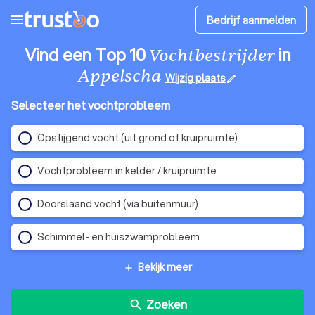
menu
Bedrijf aanmelden
Vind een Top 10
in
Vochtbestrijder
Appelscha
Wijzig plaats
edit
Selecteer het vochtprobleem
Opstijgend vocht (uit grond of kruipruimte)
Vochtprobleem in kelder / kruipruimte
Doorslaand vocht (via buitenmuur)
Schimmel- en huiszwamprobleem
Bekijk meer
add
Zoeken
search