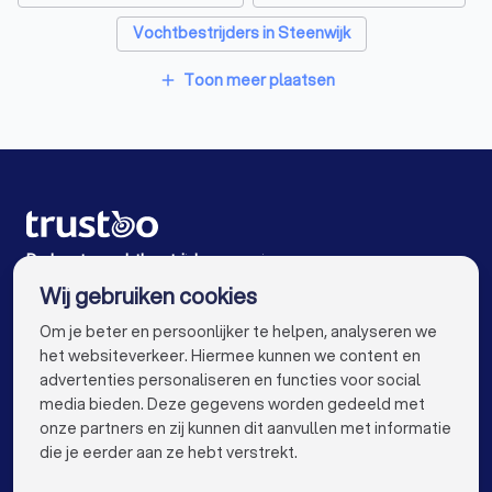
Hekwerkspecialisten in Appelscha
Vochtbestrijders in Steenwijk
Interieurstylisten in Appelscha
Vochtbestrijders in Wolvega
Toon meer plaatsen
add
Stoffeerders in Appelscha
Vochtbestrijders in Drachten
Meubelmakers in Appelscha
Vochtbestrijders in Zuidlaren
Klusjesmannen in Appelscha
Vochtbestrijders in Hoogeveen
Vochtbestrijders in Amsterdam
De beste vochtbestrijders voor jou
Wij gebruiken cookies
Vochtbestrijders in Rotterdam
info@trustoo.nl
Om je beter en persoonlijker te helpen, analyseren we
Vochtbestrijders in Den Haag
het websiteverkeer. Hiermee kunnen we content en
advertenties personaliseren en functies voor social
Vochtbestrijders in Utrecht
media bieden. Deze gegevens worden gedeeld met
onze partners en zij kunnen dit aanvullen met informatie
Vochtbestrijders in Eindhoven
keyboard_arrow_down
VOOR PARTICULIEREN
die je eerder aan ze hebt verstrekt.
Vochtbestrijders in Tilburg
keyboard_arrow_down
VOOR BEDRIJVEN