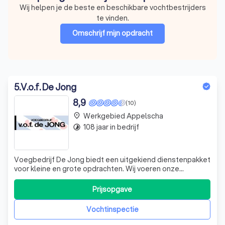
Wij helpen je de beste en beschikbare vochtbestrijders
te vinden.
Omschrijf mijn opdracht
5
.
V.o.f. De Jong
8,9
(10)
Werkgebied Appelscha
place
108 jaar in bedrijf
timelapse
Voegbedrijf De Jong biedt een uitgekiend dienstenpakket
voor kleine en grote opdrachten. Wij voeren onze
werkzaamheden uit voor bv. een tuinmuur, een aanbouw
of één woning, maar ook voor kleinschalige tot
Prijsopgave
middelgrote woningbouw of utiliteitsbouw. Bij alles wat
wij doen, willen wij een kwaliteitsprod
Vochtinspectie