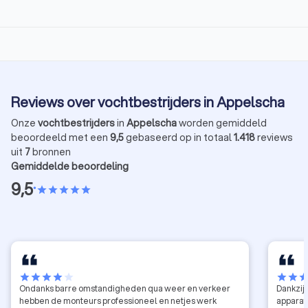
Reviews over vochtbestrijders in Appelscha
Onze
vochtbestrijders
in
Appelscha
worden gemiddeld
beoordeeld met een
9,5
gebaseerd op in totaal
1.418
reviews
uit
7
bronnen
Gemiddelde beoordeling
9,5
•
star
star
star
star
star
star
star
star
star
star
star
star
sta
Ondanks barre omstandigheden qua weer en verkeer
Dankzij
hebben de monteurs professioneel en netjes werk
apparatu