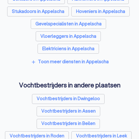
Stukadoors in Appelscha
Hoveniers in Appelscha
Gevelspecialisten in Appelscha
Vloerleggers in Appelscha
Elektriciens in Appelscha
Isolatiebedrijven in Appelscha
Toon meer diensten in Appelscha
add
Ongediertebestrijders in Appelscha
Vochtbestrijders in andere plaatsen
Architecten in Appelscha
Zonwering specialisten in Appelscha
Vochtbestrijders in Dwingeloo
Badkamer installateurs in Appelscha
Vochtbestrijders in Assen
Traprenovatie bedrijven in Appelscha
Vochtbestrijders in Beilen
Schoorsteenvegers in Appelscha
Vochtbestrijders in Roden
Vochtbestrijders in Leek